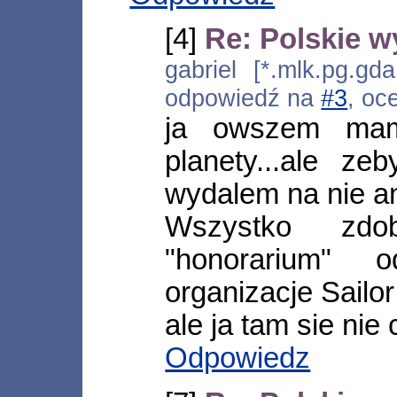
[4]
Re: Polskie w
gabriel [*.mlk.pg.gd
odpowiedź na
#3
, oc
ja owszem mam
planety...ale ze
wydalem na nie an
Wszystko zd
"honorarium"
organizacje Sailo
ale ja tam sie nie
Odpowiedz