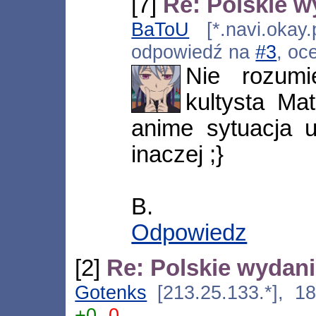
[7]
Re: Polskie w
BaToU
[*.navi.okay.
odpowiedź na
#3
, oc
Nie rozumi
kultysta Ma
anime sytuacja 
inaczej ;}
B.
Odpowiedz
[2]
Re: Polskie wydani
Gotenks
[213.25.133.*], 18
+0
-0