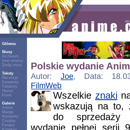
Główna
Niusy
Archiwum
Inne serwisy
Polskie wydanie Anim
Dodaj niusa
Teksty
Autor:
Joe
, Data: 18.03
Recenzje
Konwenty
FilmWeb
Felietony
Humor
Wszelkie
znaki
na
Kiosk
wskazują na to,
Galerie
Anime
Manga
do sprzedaży t
Konwenty
Cosplay
wydanie pełnej serii 
Fanarty
Komiksy