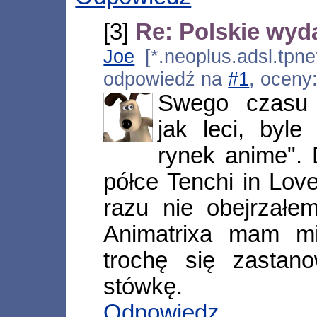
[3]
Re: Polskie wyd
Joe
[*.neoplus.adsl.tpne
odpowiedź na
#1
, oceny
Swego czasu
jak leci, byle
rynek anime". 
półce Tenchi in Love
razu nie obejrzałe
Animatrixa mam mi
trochę się zasta
stówkę.
Odpowiedz