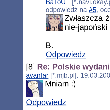
BaToU
[*.navi.okay.
odpowiedź na
#5
, oc
Zwłaszcza że
nie-japoński 
B.
Odpowiedz
[8]
Re: Polskie wydani
avantar
[*.mjb.pl], 19.03.20
Mniam :)
Odpowiedz