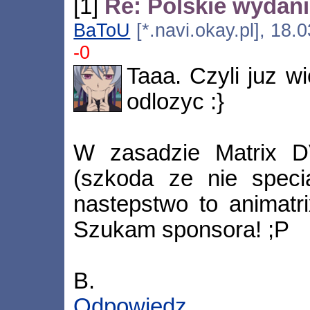
[1]
Re: Polskie wydani
BaToU
[*.navi.okay.pl], 18.
-0
Taaa. Czyli juz 
odlozyc :}
W zasadzie Matrix D
(szkoda ze nie specia
nastepstwo to animatri
Szukam sponsora! ;P
B.
Odpowiedz