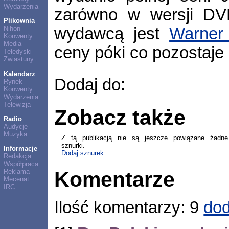
Wydarzenia
zarówno w wersji DV
Plikownia
wydawcą jest
Warner
Nihon
Konwenty
Media
ceny póki co pozostaje
Teledyski
Zwiastuny
Kalendarz
Dodaj do:
Rynek
Konwenty
Wydarzenia
Telewizja
Zobacz także
Radio
Audycje
Muzyka
Z tą publikacją nie są jeszcze powiązane żadne
sznurki.
Informacje
Dodaj sznurek
Redakcja
Współpraca
Komentarze
Reklama
Mecenat
IRC
Ilość komentarzy: 9
dod