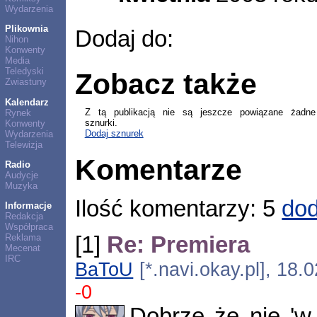
Wydarzenia
Plikownia
Dodaj do:
Nihon
Konwenty
Media
Teledyski
Zobacz także
Zwiastuny
Kalendarz
Z tą publikacją nie są jeszcze powiązane żadne
Rynek
sznurki.
Konwenty
Dodaj sznurek
Wydarzenia
Telewizja
Komentarze
Radio
Audycje
Muzyka
Ilość komentarzy: 5
dod
Informacje
Redakcja
Współpraca
[1]
Re: Premiera
Reklama
Mecenat
IRC
BaToU
[*.navi.okay.pl], 18.
-0
Dobrze że nie 'w 