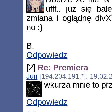
ufff.. już się ba
zmiana i oglądnę divX
no :}
B.
Odpowiedz
[2]
Re: Premiera
Jun
[194.204.191.*], 19.02.
wkurza mnie to pr
Odpowiedz