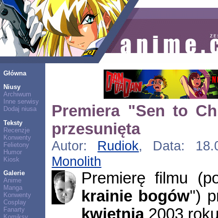
Główna
Niusy
Archiwum
Inne serwisy
Premiera "Sen to Chi
Dodaj niusa
Teksty
przesunięta
Recenzje
Konwenty
Autor:
Rudiok
, Data: 18.0
Felietony
Humor
Monolith
Kiosk
Premierę filmu (po
Galerie
Anime
Manga
krainie bogów
") 
Konwenty
Cosplay
kwietnia
2003 roku
Fanarty
Komiksy