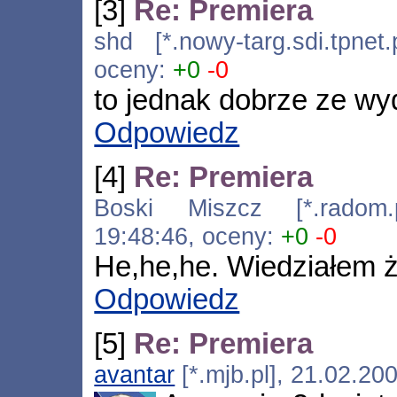
[3]
Re: Premiera
shd [*.nowy-targ.sdi.tpnet
oceny:
+0
-0
to jednak dobrze ze wy
Odpowiedz
[4]
Re: Premiera
Boski Miszcz [*.radom.pi
19:48:46, oceny:
+0
-0
He,he,he. Wiedziałem ż
Odpowiedz
[5]
Re: Premiera
avantar
[*.mjb.pl], 21.02.20