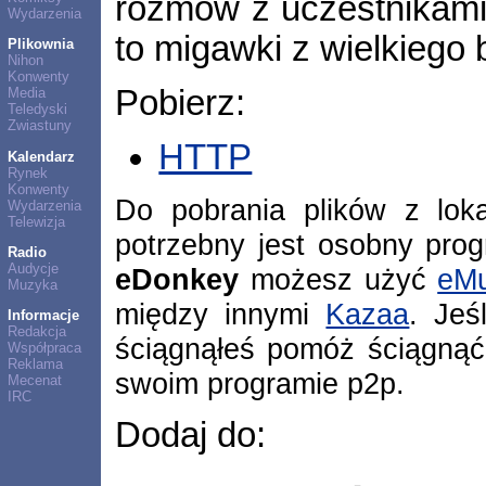
rozmów z uczestnikami 
Wydarzenia
to migawki z wielkiego 
Plikownia
Nihon
Konwenty
Pobierz:
Media
Teledyski
Zwiastuny
HTTP
Kalendarz
Rynek
Konwenty
Do pobrania plików z lok
Wydarzenia
Telewizja
potrzebny jest osobny pro
Radio
Audycje
eDonkey
możesz użyć
eMu
Muzyka
między innymi
Kazaa
. Jeś
Informacje
Redakcja
ściągnąłeś pomóż ściągnąć
Współpraca
Reklama
swoim programie p2p.
Mecenat
IRC
Dodaj do: