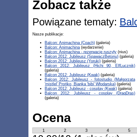
Zobacz także
Powiązane tematy:
Bal
Nasze publikacje:
Balcon: Animachina (Coach)
(galeria)
Balcon: Animachina
(wydarzenie)
Balcon: Animachina - rezerwacje ruszyły
(nius)
Balcon 2012: Jubileusz (SpawaczBetonu)
(galeria)
Balcon 2012: Jubileusz (Yoruki)
(galeria)
Balcon 2012: Jubileusz (Hichi 90, ElfLucznik)
(galeria)
Balcon 2012: Jubileusz (Kwak)
(galeria)
Balcon 2012: Jubileusz - fotostudio (Małgorzata
'mistlel' Prońko, Bianka 'bibi' Włodarska)
(galeria)
Balcon 2012: Jubileusz - cosplay (Kwak)
(galeria)
Balcon 2012: Jubileusz - cosplay (DraqDras)
(galeria)
Ocena
1
2
3
4
5