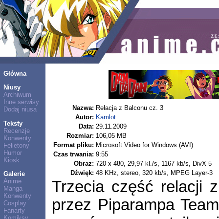
Główna
Niusy
Archiwum
Inne serwisy
Nazwa:
Relacja z Balconu cz. 3
Dodaj niusa
Autor:
Kamlot
Teksty
Data:
29.11.2009
Recenzje
Rozmiar:
106,05 MB
Konwenty
Format pliku:
Microsoft Video for Windows (AVI)
Felietony
Humor
Czas trwania:
9:55
Kiosk
Obraz:
720 x 480, 29,97 kl./s, 1167 kb/s, DivX 5
Dźwięk:
48 KHz, stereo, 320 kb/s, MPEG Layer-3
Galerie
Anime
Trzecia część relacji 
Manga
Konwenty
przez Piparampa Team, 
Cosplay
Fanarty
Komiksy