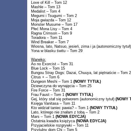
Love of Kill – Tom 12
Mashle – Tom 13
Medalist – Tom 4
Megumi i Tsugumi – Tom 2
Moja gwiazda – Tom 12
Monster Musume – Tom 17
Płeć Mona Lisy – Tom 4
Ragna Crimson – Tom 9
Toradora – Tom 11
Wind Breaker – Tom 7
Wiosna, lato, Natsuo, jesień, zima i ja (autonomiczny tytuł
Yona w blasku świtu – Tom 29
Waneko:
Ao no Exorcist – Tom 31
Blue Lock – Tom 15
Bungou Stray Dogs: Dazai, Chuuya, lat piętnaście – Tom 
Citrus + – Tom 6
Dungeon Meshi – Tom 1
(NOWY TYTUŁ)
Dziewczyna do wynajęcia – Tom 25
Fire Force – Tom 31
Frau Faust – Tom 1
(NOWY TYTUŁ)
Gej, który stał się potworem (autonomiczny tytuł)
(NOWY 
Księga Vanitasa – Tom 11
Kto widział taniec pawia? – Tom 1
(NOWY TYTUŁ)
Lato, którego nie znałam z tobą – Tom 2
Mars – Tom 1
(NOWA EDYCJA)
Ostatnia kwadra księżyca
(NOWA EDYCJA)
Przyjacielskie rozgrywki – Tom 11
Przytulny dom Chi – Tom 5