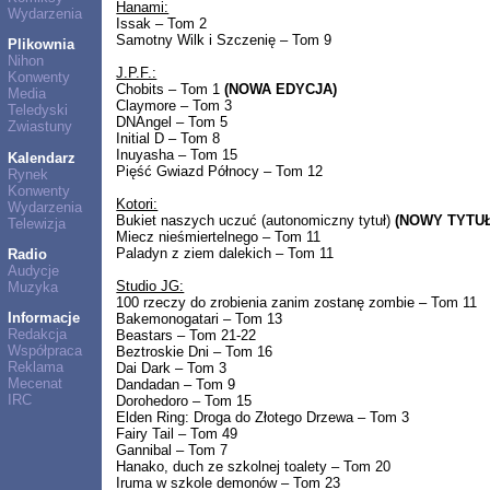
Hanami:
Wydarzenia
Issak – Tom 2
Samotny Wilk i Szczenię – Tom 9
Plikownia
Nihon
J.P.F.:
Konwenty
Chobits – Tom 1
(NOWA EDYCJA)
Media
Claymore – Tom 3
Teledyski
DNAngel – Tom 5
Zwiastuny
Initial D – Tom 8
Inuyasha – Tom 15
Kalendarz
Pięść Gwiazd Północy – Tom 12
Rynek
Konwenty
Kotori:
Wydarzenia
Bukiet naszych uczuć (autonomiczny tytuł)
(NOWY TYTUŁ
Telewizja
Miecz nieśmiertelnego – Tom 11
Paladyn z ziem dalekich – Tom 11
Radio
Audycje
Studio JG:
Muzyka
100 rzeczy do zrobienia zanim zostanę zombie – Tom 11
Informacje
Bakemonogatari – Tom 13
Redakcja
Beastars – Tom 21-22
Współpraca
Beztroskie Dni – Tom 16
Reklama
Dai Dark – Tom 3
Mecenat
Dandadan – Tom 9
IRC
Dorohedoro – Tom 15
Elden Ring: Droga do Złotego Drzewa – Tom 3
Fairy Tail – Tom 49
Gannibal – Tom 7
Hanako, duch ze szkolnej toalety – Tom 20
Iruma w szkole demonów – Tom 23