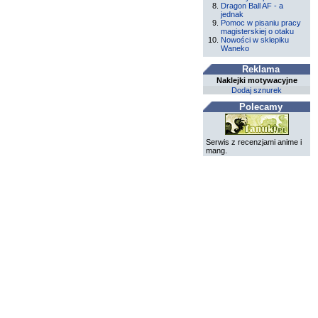
Dragon Ball AF - a
jednak
Pomoc w pisaniu pracy
magisterskiej o otaku
Nowości w sklepiku
Waneko
Reklama
Naklejki motywacyjne
Dodaj sznurek
Polecamy
Serwis z recenzjami anime i
mang.