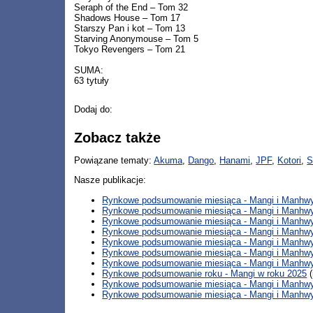
Seraph of the End – Tom 32
Shadows House – Tom 17
Starszy Pan i kot – Tom 13
Starving Anonymouse – Tom 5
Tokyo Revengers – Tom 21
SUMA:
63 tytuły
Dodaj do:
Zobacz także
Powiązane tematy:
Akuma
,
Dango
,
Hanami
,
JPF
,
Kotori
,
S
Nasze publikacje:
Rynkowe podsumowanie miesiąca - Mangi i Manhwy 
Rynkowe podsumowanie miesiąca - Mangi i Manhwy
Rynkowe podsumowanie miesiąca - Mangi i Manhwy
Rynkowe podsumowanie miesiąca - Mangi i Manhwy 
Rynkowe podsumowanie miesiąca - Mangi i Manhwy
Rynkowe podsumowanie miesiąca - Mangi i Manhwy
Rynkowe podsumowanie miesiąca - Mangi i Manhwy 
Rynkowe podsumowanie roku - Mangi w roku 2025
(
Rynkowe podsumowanie miesiąca - Mangi i Manhwy 
Rynkowe podsumowanie miesiąca - Mangi i Manhwy 