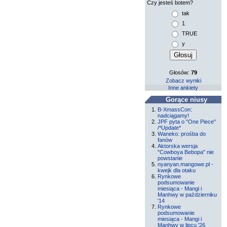
Czy jesteś botem?
tak
1
TRUE
y
Głosów:
79
Zobacz wyniki
Inne ankiety
Gorące niusy
B-XmassCon:
nadciągamy!
JPF pyta o "One Piece"
/*Update*
Waneko: prośba do
fanów
Aktorska wersja
"Cowboya Bebopa" nie
powstanie
nyanyan.mangowe.pl -
kwejk dla otaku
Rynkowe
podsumowanie
miesiąca - Mangi i
Manhwy w październiku
'14
Rynkowe
podsumowanie
miesiąca - Mangi i
Manhwy w lipcu '26