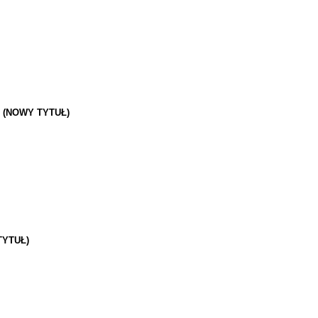
)
(NOWY TYTUŁ)
2
TYTUŁ)