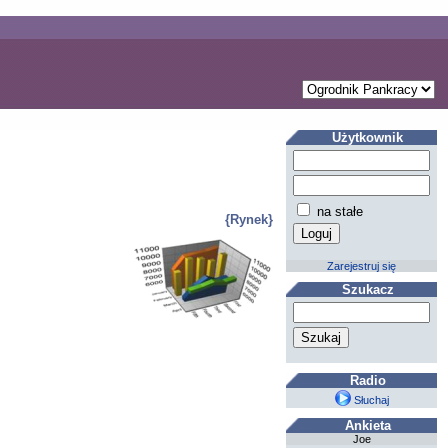
Użytkownik
na stałe
{Rynek}
Zarejestruj się
Szukacz
Radio
Słuchaj
Ankieta
Joe