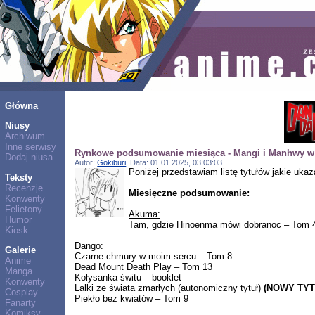
Główna
Niusy
Archiwum
Inne serwisy
Rynkowe podsumowanie miesiąca - Mangi i Manhwy w 
Dodaj niusa
Autor:
Gokiburi
, Data: 01.01.2025, 03:03:03
Poniżej przedstawiam listę tytułów jakie uka
Teksty
Recenzje
Miesięczne podsumowanie:
Konwenty
Felietony
Akuma:
Humor
Tam, gdzie Hinoenma mówi dobranoc – Tom 
Kiosk
Dango:
Galerie
Czarne chmury w moim sercu – Tom 8
Anime
Dead Mount Death Play – Tom 13
Manga
Kołysanka świtu – booklet
Konwenty
Lalki ze świata zmarłych (autonomiczny tytuł)
(NOWY TYT
Cosplay
Piekło bez kwiatów – Tom 9
Fanarty
Komiksy