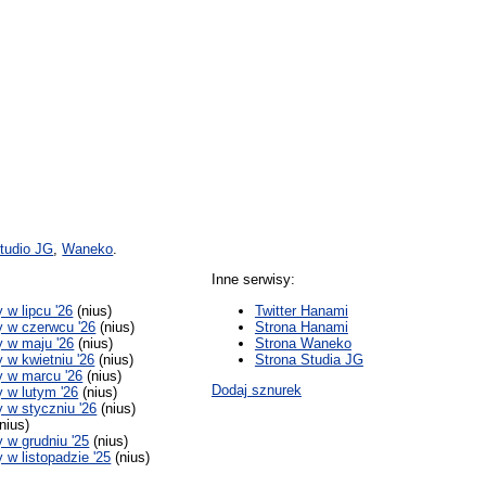
tudio JG
,
Waneko
.
Inne serwisy:
w lipcu '26
(nius)
Twitter Hanami
 w czerwcu '26
(nius)
Strona Hanami
 w maju '26
(nius)
Strona Waneko
w kwietniu '26
(nius)
Strona Studia JG
 w marcu '26
(nius)
Dodaj sznurek
 w lutym '26
(nius)
w styczniu '26
(nius)
nius)
w grudniu '25
(nius)
w listopadzie '25
(nius)