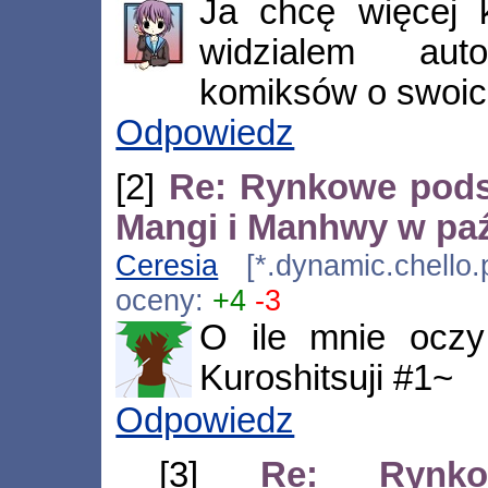
Ja chcę więcej 
widzialem aut
komiksów o swoic
Odpowiedz
[2]
Re: Rynkowe pods
Mangi i Manhwy w paź
Ceresia
[*.dynamic.chello.
oceny:
+4
-3
O ile mnie oczy
Kuroshitsuji #1~
Odpowiedz
[3]
Re: Rynko