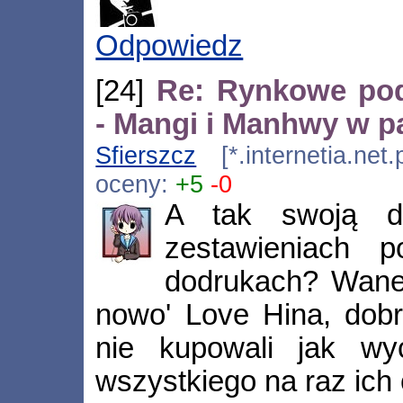
Odpowiedz
[24]
Re: Rynkowe po
- Mangi i Manhwy w pa
Sfierszcz
[*.internetia.net
oceny:
+5
-0
A tak swoją d
zestawieniach 
dodrukach? Wane
nowo' Love Hina, dobre
nie kupowali jak wy
wszystkiego na raz ich