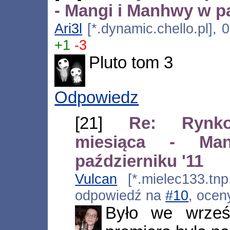
- Mangi i Manhwy w pa
Ari3l
[*.dynamic.chello.pl], 
+1
-3
Pluto tom 3
Odpowiedz
[21]
Re: Rynk
miesiąca - M
październiku '11
Vulcan
[*.mielec133.tnp
odpowiedź na
#10
, ocen
Było we wrześ