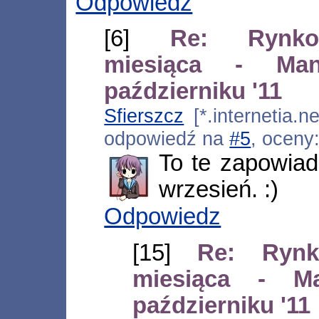
Odpowiedz
[6]
Re: Rynko
miesiąca - M
październiku '11
Sfierszcz
[*.internetia.n
odpowiedź na
#5
, oceny
To te zapowia
wrzesień. :)
Odpowiedz
[15]
Re: Rynk
miesiąca - 
październiku '11