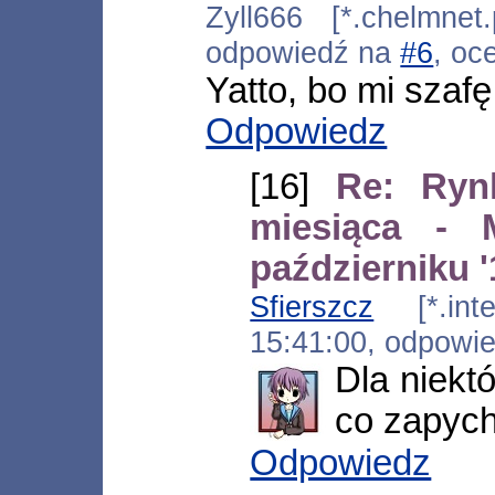
Zyll666 [*.chelmnet.
odpowiedź na
#6
, oc
Yatto, bo mi szaf
Odpowiedz
[16]
Re: Ryn
miesiąca -
październiku '
Sfierszcz
[*.inter
15:41:00, odpowi
Dla niektó
co zapyc
Odpowiedz