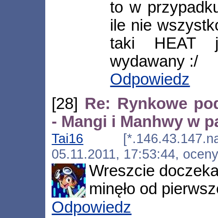
to w przypadku
ile nie wszyst
taki HEAT 
wydawany :/
Odpowiedz
[28]
Re: Rynkowe po
- Mangi i Manhwy w pa
Tai16
[*.146.43.147.nat.u
05.11.2011, 17:53:44, ocen
Wreszcie doczekał
minęło od pierwsz
Odpowiedz