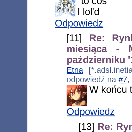
"to coś"
I lol'd
Odpowiedz
[11]
Re: Ryn
miesiąca -
październiku '
Etna
[*.adsl.ineti
odpowiedź na
#7
,
W końcu t
Odpowiedz
[13]
Re: Ry