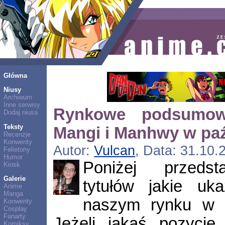
Główna
Niusy
Archiwum
Inne serwisy
Rynkowe podsumow
Dodaj niusa
Teksty
Mangi i Manhwy w paź
Recenzje
Konwenty
Autor:
Vulcan
, Data: 31.10.
Felietony
Humor
Poniżej przedst
Kiosk
Galerie
tytułów jakie uk
Anime
Manga
naszym rynku w p
Konwenty
Cosplay
Fanarty
Jeżeli jakąś pozycję
Komiksy