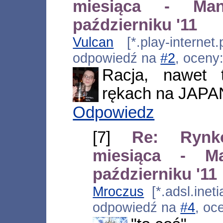
miesiąca - M
październiku '11
Vulcan
[*.play-internet
odpowiedź na
#2
, oceny
Racja, nawet
rękach na JAPAN
Odpowiedz
[7]
Re: Rynk
miesiąca - 
październiku '11
Mroczus
[*.adsl.ineti
odpowiedź na
#4
, oc