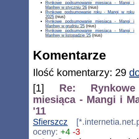
Rynkowe podsumowanie miesiąca - Mangi i
Manhwy w styczniu '26
(nius)
Rynkowe podsumowanie roku - Mangi w roku
2025
(nius)
Rynkowe podsumowanie miesiąca - Mangi i
Manhwy w grudniu '25
(nius)
Rynkowe podsumowanie miesiąca - Mangi i
Manhwy w listopadzie '25
(nius)
Komentarze
Ilość komentarzy: 29
do
[1]
Re: Rynkowe
miesiąca - Mangi i M
'11
Sfierszcz
[*.internetia.net
oceny:
+4
-3