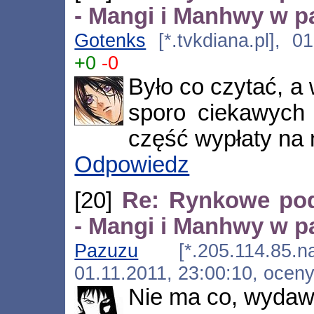
- Mangi i Manhwy w pa
Gotenks
[*.tvkdiana.pl], 0
+0
-0
Było co czytać, a 
sporo ciekawych
część wypłaty na n
Odpowiedz
[20]
Re: Rynkowe po
- Mangi i Manhwy w pa
Pazuzu
[*.205.114.85.nat.
01.11.2011, 23:00:10, ocen
Nie ma co, wydaw