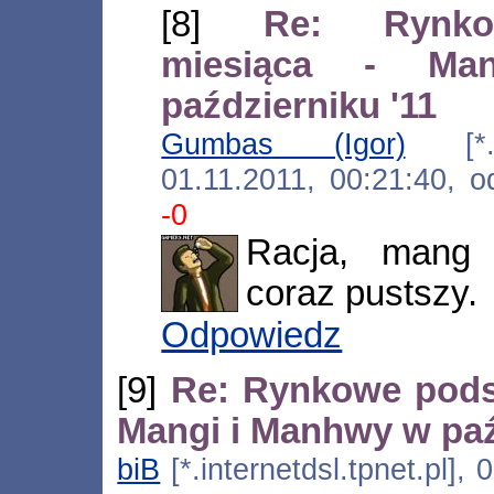
[8]
Re: Rynko
miesiąca - M
październiku '11
Gumbas (Igor)
[*.171
01.11.2011, 00:21:40, 
-0
Racja, mang c
coraz pustszy.
Odpowiedz
[9]
Re: Rynkowe pods
Mangi i Manhwy w paź
biB
[*.internetdsl.tpnet.pl],