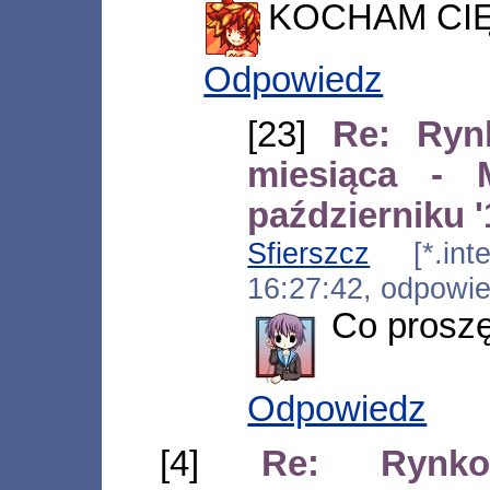
KOCHAM CIĘ
Odpowiedz
[23]
Re: Ryn
miesiąca -
październiku '
Sfierszcz
[*.inter
16:27:42, odpowi
Co prosz
Odpowiedz
[4]
Re: Rynko