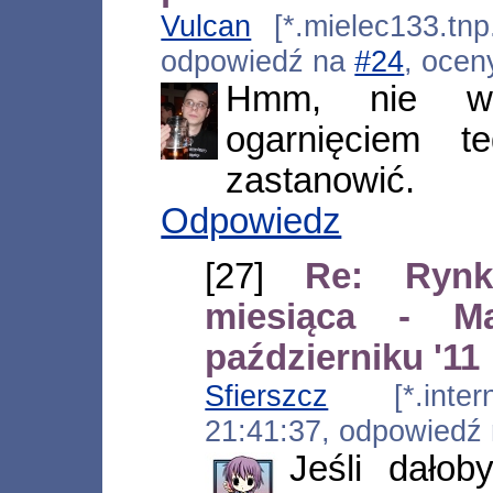
Vulcan
[*.mielec133.tnp
odpowiedź na
#24
, ocen
Hmm, nie w
ogarnięciem 
zastanowić.
Odpowiedz
[27]
Re: Rynk
miesiąca - 
październiku '11
Sfierszcz
[*.interne
21:41:37, odpowiedź
Jeśli dało