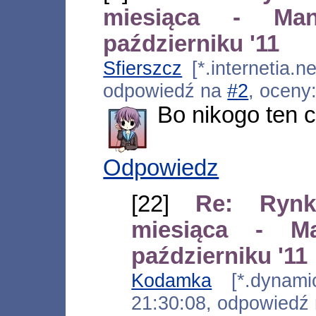
miesiąca - M
październiku '11
Sfierszcz
[*.internetia.n
odpowiedź na
#2
, oceny
Bo nikogo ten c
Odpowiedz
[22]
Re: Rynk
miesiąca - 
październiku '11
Kodamka
[*.dynamic.
21:30:08, odpowiedź