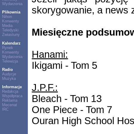
Wydarzenia
skorygowanie, a news 
Plikownia
Nihon
Konwenty
Media
Miesięczne podsumow
Teledyski
Zwiastuny
Kalendarz
Rynek
Hanami:
Konwenty
Wydarzenia
Telewizja
Ikigami - Tom 5
Radio
Audycje
Muzyka
J.P.F.:
Informacje
Redakcja
Bleach - Tom 13
Współpraca
Reklama
Mecenat
One Piece - Tom 7
IRC
Ouran High School Hos