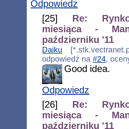
Odpowiedz
[25]
Re: Rynk
miesiąca - M
październiku '11
Daiku
[*.stk.vectranet.
odpowiedź na
#24
, ocen
Good idea.
Odpowiedz
[26]
Re: Rynk
miesiąca - M
październiku '11