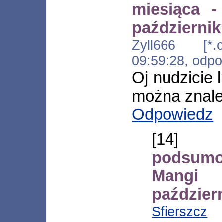
miesiąca 
październik
Zyll666 [*.c
09:59:28, odp
Oj nudzicie 
można znale
Odpowiedz
[14
podsum
Mang
październ
Sfierszcz
[