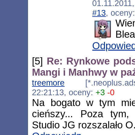
01.11.2011
#13
, oceny
Wie
Blea
Odpowie
[5]
Re: Rynkowe pods
Mangi i Manhwy w paź
treemore
[*.neoplus.adsl
22:21:13, oceny:
+3
-0
Na bogato w tym mies
cieńszy... Poza tym, 
Studio JG rozszalało O