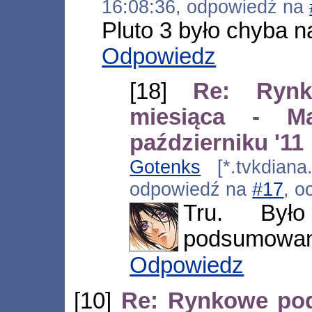
16:08:36, odpowiedź na
Pluto 3 było chyba n
Odpowiedz
[18]
Re: Rynk
miesiąca - 
październiku '11
Gotenks
[*.tvkdiana.
odpowiedź na
#17
, o
Tru. Był
podsumowan
Odpowiedz
[10]
Re: Rynkowe po