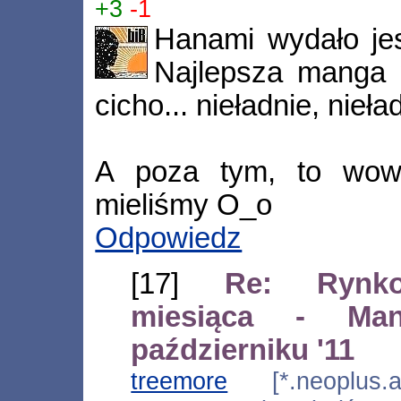
+3
-1
Hanami wydało jes
Najlepsza manga
cicho... nieładnie, nieła
A poza tym, to wow,
mieliśmy O_o
Odpowiedz
[17]
Re: Rynk
miesiąca - M
październiku '11
treemore
[*.neoplus.ad