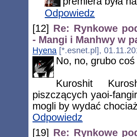
premiera była n
Odpowiedz
[12]
Re: Rynkowe po
- Mangi i Manhwy w pa
Hyena
[*.esnet.pl], 01.11.2
No, no, grubo coś
Kuroshit Kuros
piszczących yaoi-fangir
mogli by wydać chociaż
Odpowiedz
[19]
Re: Rynkowe po