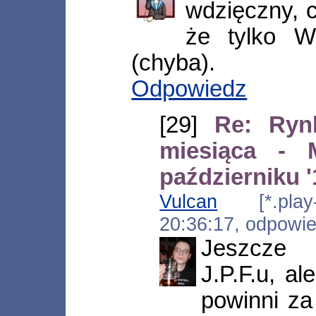
wdzięczny, c
że tylko W
(chyba).
Odpowiedz
[29]
Re: Ryn
miesiąca -
październiku '
Vulcan
[*.play-i
20:36:17, odpowi
Jeszcze 
J.P.F.u, a
powinni za