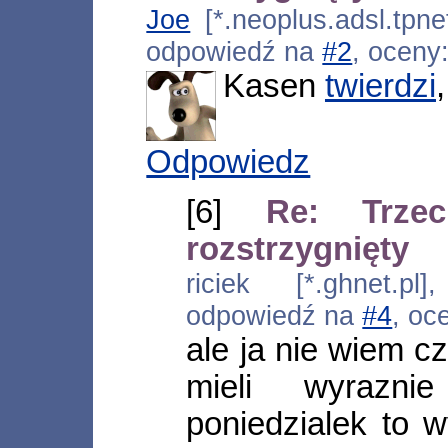
Joe
[*.neoplus.adsl.tpne
odpowiedź na
#2
, oceny
Kasen
twierdzi
Odpowiedz
[6]
Re: Trze
rozstrzygnięty
riciek [*.ghnet.pl
odpowiedź na
#4
, oc
ale ja nie wiem c
mieli wyrazn
poniedzialek to w