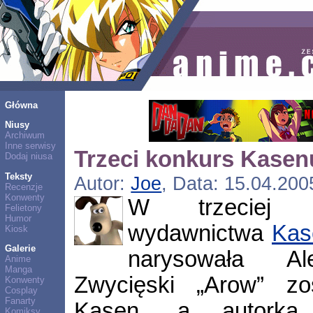
Główna
Niusy
Archiwum
Inne serwisy
Trzeci konkurs Kasen
Dodaj niusa
Teksty
Autor:
Joe
, Data: 15.04.200
Recenzje
Konwenty
W trzeciej e
Felietony
Humor
wydawnictwa
Kas
Kiosk
Galerie
narysowała Al
Anime
Manga
Zwycięski „Arow” zo
Konwenty
Cosplay
Fanarty
Kasen, a autorka
Komiksy