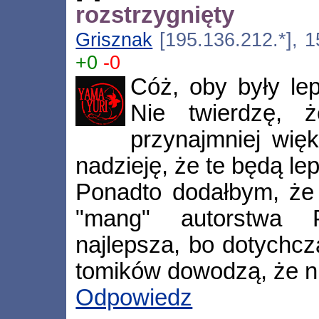
rozstrzygnięty
Grisznak
[195.136.212.*], 1
+0
-0
Cóż, oby były lep
Nie twierdzę, 
przynajmniej wię
nadzieję, że te będą le
Ponadto dodałbym, że 
"mang" autorstwa 
najlepsza, bo dotychc
tomików dowodzą, że n
Odpowiedz