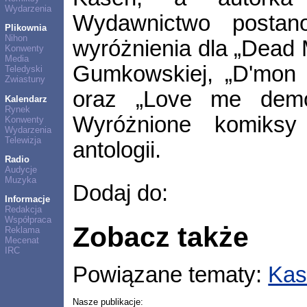
Wydarzenia
Wydawnictwo postano
Plikownia
Nihon
wyróżnienia dla „Dead 
Konwenty
Media
Gumkowskiej, „D'mon D
Teledyski
Zwiastuny
oraz „Love me demo
Kalendarz
Rynek
Wyróżnione komiks
Konwenty
Wydarzenia
Telewizja
antologii.
Radio
Audycje
Muzyka
Dodaj do:
Informacje
Redakcja
Współpraca
Zobacz także
Reklama
Mecenat
IRC
Powiązane tematy:
Kas
Nasze publikacje: