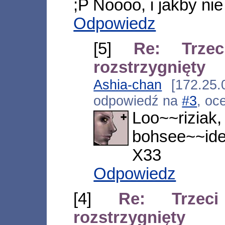
;P Noooo, i jakby nie
Odpowiedz
[5]
Re: Trze
rozstrzygnięty
Ashia-chan
[172.25.0
odpowiedź na
#3
, oc
Loo~~riziak
bohsee~~ide
X33
Odpowiedz
[4]
Re: Trzec
rozstrzygnięty