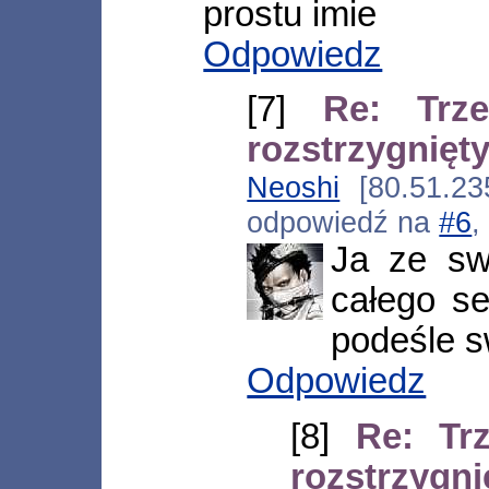
prostu imie
Odpowiedz
[7]
Re: Trz
rozstrzygnięt
Neoshi
[80.51.235
odpowiedź na
#6
,
Ja ze swo
całego se
podeśle s
Odpowiedz
[8]
Re: Tr
rozstrzygni