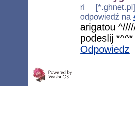
ri [*.ghnet.p
odpowiedź na
arigatou ^////
podeslij *^^*
Odpowiedz