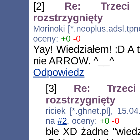
[2]
Re: Trzeci
rozstrzygnięty
Morinoki [*.neoplus.adsl.tpn
oceny:
+0
-0
Yay! Wiedziałem! :D A 
nie ARROW. ^__^
Odpowiedz
[3]
Re: Trzec
rozstrzygnięty
riciek [*.ghnet.pl], 15.
na
#2
, oceny:
+0
-0
błe XD żadne "wiedz