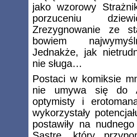
jako wzorowy Strażni
porzuceniu dzie
Zrezygnowanie ze st
bowiem najwymyślni
Jednakże, jak nietrud
nie sługa…
Postaci w komiksie mn
nie umywa się do A
optymisty i erotomana
wykorzystały potencjału
postawiły na nudnego 
Sastre, który przyp