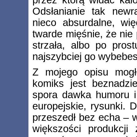
przez którą widać kalo
Odsłanianie tak newra
nieco absurdalne, wi
twarde mięśnie, że nie p
strzała, albo po pros
najszybciej go wybebe
Z mojego opisu mogł
komiks jest beznadzie
spora dawka humoru i 
europejskie, rysunki. 
przeszedł bez echa – w
większości produkcji 