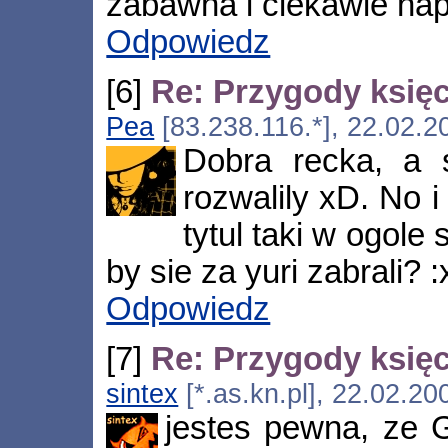
zabawna i ciekawie nap
Odpowiedz
[6]
Re: Przygody księc
Pea
[83.238.116.*], 22.02.2
Dobra recka, a 
rozwalily xD. No i
tytul taki w ogole 
by sie za yuri zabrali? :
Odpowiedz
[7]
Re: Przygody księc
sintex
[*.as.kn.pl], 22.02.2
jestes pewna, ze G