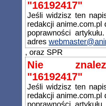
"16192417"
Jeśli widzisz ten napi
redakcji anime.com.pl d
poprawności artykułu.
adres
webmaster@ani
, oraz SPR
Nie znalez
"16192417"
Jeśli widzisz ten napi
redakcji anime.com.pl d
poprawności artykułu.