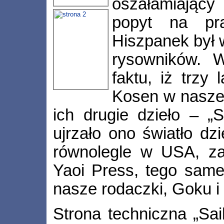
oszałamiający
popyt na pr
Hiszpanek był w
rysowników. 
faktu, iż trzy 
Kosen w naszej
ich drugie dzieło – „S
ujrzało ono światło dz
równolegle w USA, z
Yaoi Press, tego same
nasze rodaczki, Goku i 
Strona techniczna „Saih