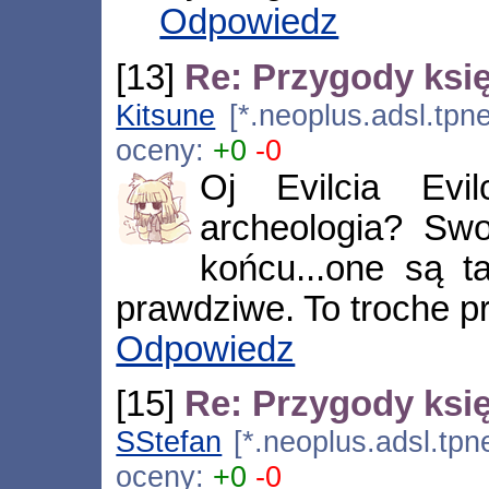
Odpowiedz
[13]
Re: Przygody księ
Kitsune
[*.neoplus.adsl.tpne
oceny:
+0
-0
Oj Evilcia Evi
archeologia? Swo
końcu...one są taki
prawdziwe. To troche p
Odpowiedz
[15]
Re: Przygody księ
SStefan
[*.neoplus.adsl.tpne
oceny:
+0
-0