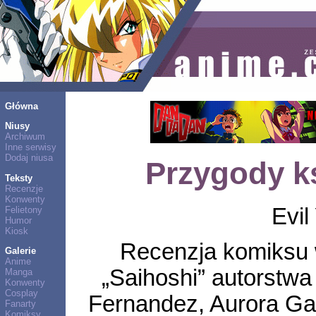
Główna
Niusy
Archiwum
Inne serwisy
Dodaj niusa
Przygody ks
Teksty
Recenzje
Konwenty
Evil
Felietony
Humor
Kiosk
Recenzja komiksu
Galerie
Anime
„Saihoshi” autorstwa
Manga
Konwenty
Cosplay
Fernandez, Aurora Ga
Fanarty
Komiksy