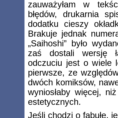
zauważyłam w tekśc
błędów, drukarnia sp
dodatku cieszy okładk
Brakuje jednak numerac
„Saihoshi” było wydan
zaś dostali wersję
odczuciu jest o wiele
pierwsze, ze względó
dwóch komiksów, nawet 
wyniosłaby więcej, niż
estetycznych.
Jeśli chodzi o fabułę, j