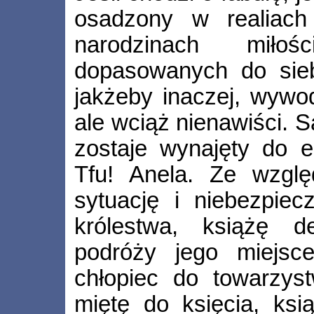
osadzony w realiach
narodzinach miło
dopasowanych do sieb
jakżeby inaczej, wywod
ale wciąż nienawiści. S
zostaje wynajęty do e
Tfu! Anela. Ze wzgl
sytuację i niebezpiec
królestwa, książę d
podróży jego miejsc
chłopiec do towarzyst
miętę do księcia, ksi