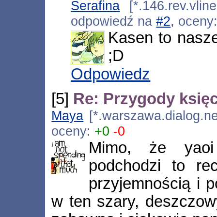
Serafina
[*.146.rev.vlin
odpowiedź na
#2
, oceny
Kasen to nasz
;D
Odpowiedz
[5]
Re: Przygody księc
Maya
[*.warszawa.dialog.ne
oceny:
+0
-0
Mimo, że yaoi
podchodzi to re
przyjemnością i 
w ten szary, deszczowy