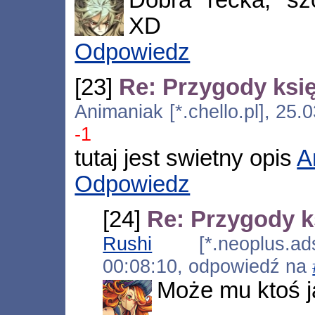
XD
Odpowiedz
[23]
Re: Przygody księ
Animaniak [*.chello.pl], 25
-1
tutaj jest swietny opis
A
Odpowiedz
[24]
Re: Przygody k
Rushi
[*.neoplus.adsl
00:08:10, odpowiedź na
Może mu ktoś j