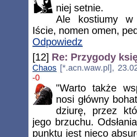
niej setnie.
Ale kostiumy w
Iście, nomen omen, ped
Odpowiedz
[12]
Re: Przygody księ
Chaos
[*.acn.waw.pl], 23.0
-0
"Warto także wsp
nosi główny bohat
dziurę, przez kt
jego brzuchu. Odsłania
punktu jest nieco absur