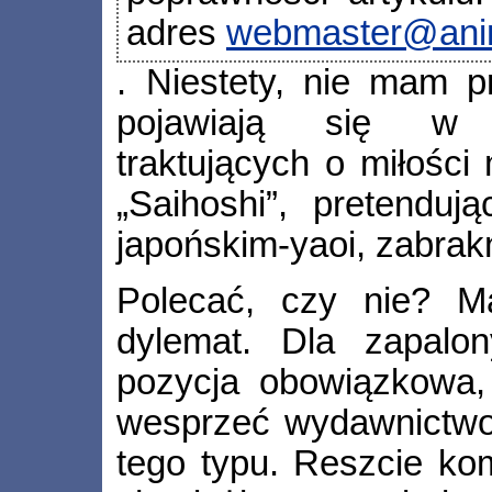
adres
webmaster@ani
. Niestety, nie mam 
pojawiają się w w
traktujących o miłości
„Saihoshi”, pretenduj
japońskim-yaoi, zabrak
Polecać, czy nie? 
dylemat. Dla zapalon
pozycja obowiązkowa,
wesprzeć wydawnictwo,
tego typu. Reszcie ko