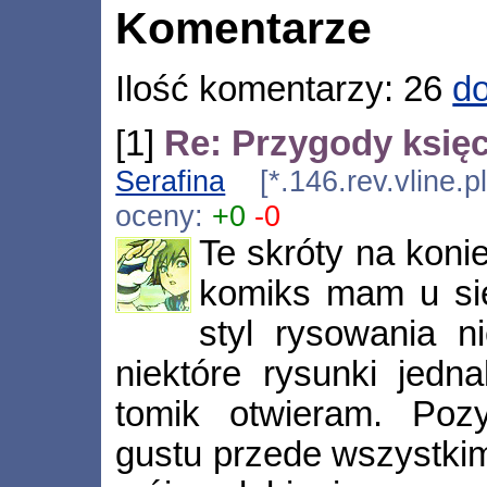
Komentarze
Ilość komentarzy: 26
do
[1]
Re: Przygody księc
Serafina
[*.146.rev.vline.
oceny:
+0
-0
Te skróty na koni
komiks mam u sie
styl rysowania n
niektóre rysunki jedna
tomik otwieram. Poz
gustu przede wszystkim