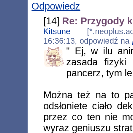
Odpowiedz
[14]
Re: Przygody k
Kitsune
[*.neoplus.ads
16:36:13, odpowiedź na
" Ej, w ilu a
zasada fizyki
pancerz, tym le
Można też na to pa
odsłoniete ciało de
przez co ten nie mo
wyraz geniuszu strat