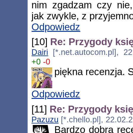
nim zgadzam czy nie, 
jak zwykle, z przyjemno
Odpowiedz
[10]
Re: Przygody księ
Dairi
[*.net.autocom.pl], 2
+0
-0
piękna recenzja. S
Odpowiedz
[11]
Re: Przygody księ
Pazuzu
[*.chello.pl], 22.02
Bardzo dobra rec