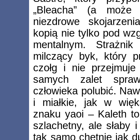
„Bleacha” (a może 
niezdrowe skojarzeni
kopią nie tylko pod wz
mentalnym. Strażnik 
milczący byk, który p
czołg i nie przejmuje
samych zalet spraw
człowieka polubić. Nawe
i miałkie, jak w więk
znaku yaoi – Kaleth to
szlachetny, ale słaby i
tak samo chętnie jak d