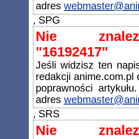
adres
webmaster@ani
, SPG
Nie znalez
"16192417"
Jeśli widzisz ten napi
redakcji anime.com.pl d
poprawności artykułu.
adres
webmaster@ani
, SRS
Nie znalez