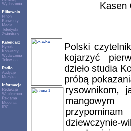
Kasen 
Wydarzenia
Plikownia
Nihon
Konwenty
Media
Teledyski
Zwiastuny
Kalendarz
Polski czytelni
Rynek
Konwenty
kojarzyć pie
Wydarzenia
Telewizja
dzieło studia K
Radio
Audycje
próbą pokazani
Muzyka
Informacje
rysownikom, j
Redakcja
Współpraca
mangowym 
Reklama
Mecenat
IRC
przypominam 
dziewczynie