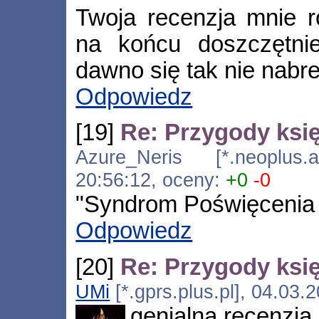
Twoja recenzja mnie ro
na końcu doszczętni
dawno się tak nie nabr
Odpowiedz
[19]
Re: Przygody księ
Azure_Neris [*.neoplus.ad
20:56:12, oceny:
+0
-0
"Syndrom Poświęceni
Odpowiedz
[20]
Re: Przygody księ
UMi
[*.gprs.plus.pl], 04.03.
genialna recenzja,