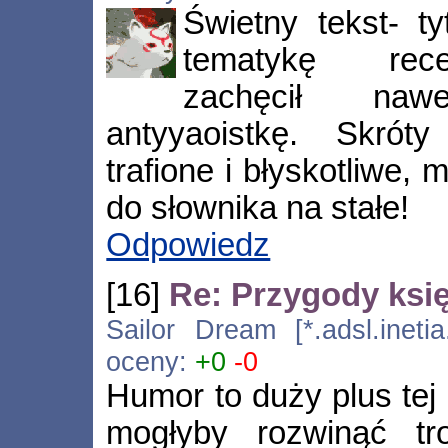
Świetny tekst- t
tematykę rece
zachęcił naw
antyyaoistkę. Skrót
trafione i błyskotliwe,
do słownika na stałe!
Odpowiedz
[16]
Re: Przygody księ
Sailor Dream [*.adsl.inetia
oceny:
+0
-0
Humor to duży plus tej 
mogłyby rozwinąć tro