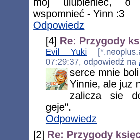
mój ulubieniec, o 
wspomnieć - Yinn :3
Odpowiedz
[4]
Re: Przygody ks
Evil Yuki
[*.neoplus.a
07:29:37, odpowiedź na
serce mnie bol
Yinnie, ale juz
zalicza sie d
geje".
Odpowiedz
[2]
Re: Przygody księc