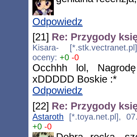
Odpowiedz
[21]
Re: Przygody księ
Kisara- [*.stk.vectranet.
oceny:
+0
-0
Occhhh lol, Nagrod
xDDDDD Boskie :*
Odpowiedz
[22]
Re: Przygody księ
Astaroth
[*.toya.net.pl], 0
+0
-0
Dobra recka, sz