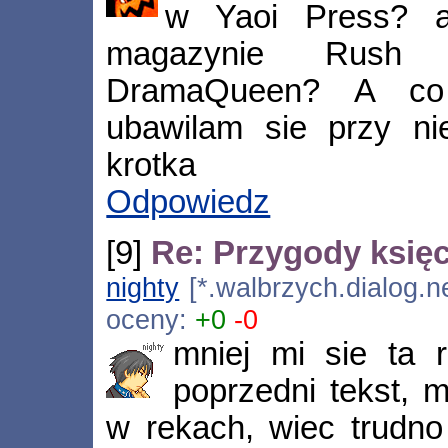
w Yaoi Press? a
magazynie Rush 
DramaQueen? A co 
ubawilam sie przy nie
krotka
Odpowiedz
[9]
Re: Przygody księc
nighty
[*.walbrzych.dialog.ne
oceny:
+0
-0
mniej mi sie ta 
poprzedni tekst, 
w rekach, wiec trudno