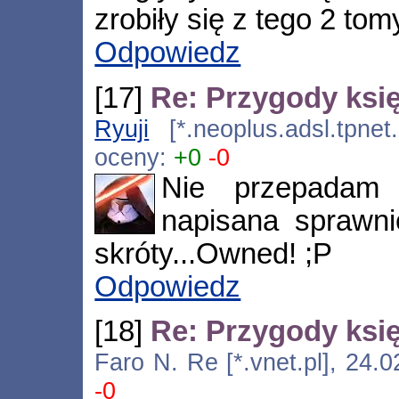
zrobiły się z tego 2 tom
Odpowiedz
[17]
Re: Przygody księ
Ryuji
[*.neoplus.adsl.tpnet
oceny:
+0
-0
Nie przepadam 
napisana sprawni
skróty...Owned! ;P
Odpowiedz
[18]
Re: Przygody księ
Faro N. Re [*.vnet.pl], 24.
-0