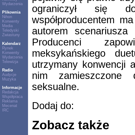
Wydarzenia
ograniczył się do
Plikownia
współproducentem ma 
Nihon
Konwenty
Media
autorem scenariusza 
Teledyski
Zwiastuny
Producenci zapow
Kalendarz
Rynek
meksykańskiego due
Konwenty
Wydarzenia
utrzymany konwencji a
Telewizja
Radio
nim zamieszczone d
Audycje
Muzyka
seksualne.
Informacje
Redakcja
Współpraca
Reklama
Dodaj do:
Mecenat
IRC
Zobacz także