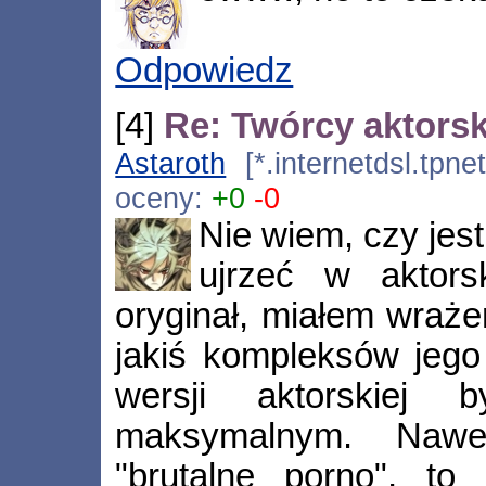
Odpowiedz
[4]
Re: Twórcy aktorski
Astaroth
[*.internetdsl.tpne
oceny:
+0
-0
Nie wiem, czy jest
ujrzeć w aktorsk
oryginał, miałem wraże
jakiś kompleksów jego
wersji aktorskiej 
maksymalnym. Nawe
"brutalne porno", t