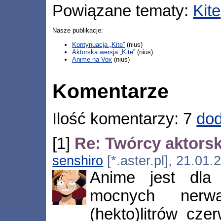
Powiązane tematy:
Kite
Nasze publikacje:
Kontynuacja „Kite”
(nius)
Aktorska wersja „Kite”
(nius)
Anime na Vox
(nius)
Komentarze
Ilość komentarzy: 7
dod
[1]
Re: Twórcy aktorski
senshiro
[*.aster.pl], 21.01
Anime jest dla
mocnych nerwa
(hekto)litrów cz