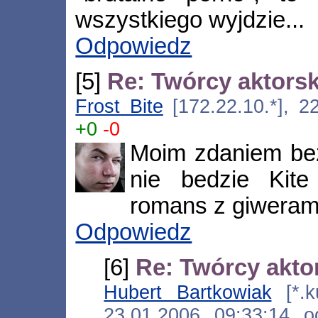
wszystkiego wyjdzie...
Odpowiedz
[5]
Re: Twórcy aktorski
Frost Bite
[172.22.10.*], 2
+0
-0
Moim zdaniem bez
nie bedzie Kite 
romans z giwerami
Odpowiedz
[6]
Re: Twórcy aktor
Hubert Bartkowiak
[*.k
23.01.2006, 09:33:14,