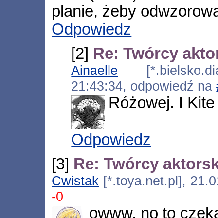
planie, żeby odwzorowa
Odpowiedz
[2]
Re: Twórcy aktor
Ainaelle
[*.bielsko.dia
21:43:34, odpowiedź na
Różowej. I Kite 
Odpowiedz
[3]
Re: Twórcy aktorski
Cwistak
[*.toya.net.pl], 21
-0
owww, no to czek