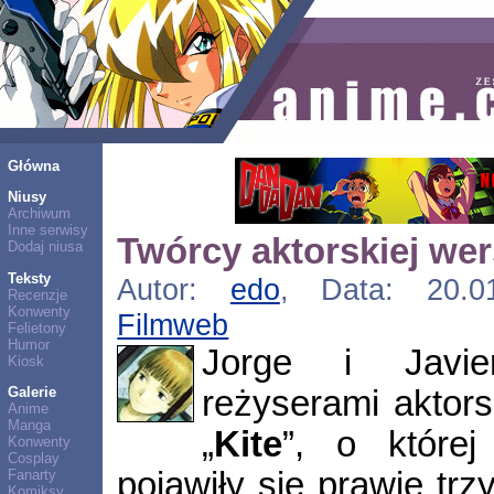
Główna
Niusy
Archiwum
Inne serwisy
Twórcy aktorskiej wers
Dodaj niusa
Teksty
Autor:
edo
, Data: 20.01
Recenzje
Konwenty
Filmweb
Felietony
Humor
Jorge i Javie
Kiosk
reżyserami aktors
Galerie
Anime
Manga
„
Kite
”, o które
Konwenty
Cosplay
pojawiły się prawie tr
Fanarty
Komiksy