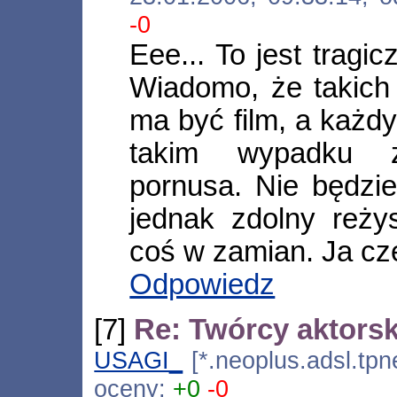
-0
Eee... To jest tragi
Wiadomo, że takich 
ma być film, a każd
takim wypadku z
pornusa. Nie będzie
jednak zdolny reżys
coś w zamian. Ja c
Odpowiedz
[7]
Re: Twórcy aktorski
USAGI_
[*.neoplus.adsl.tpn
oceny:
+0
-0