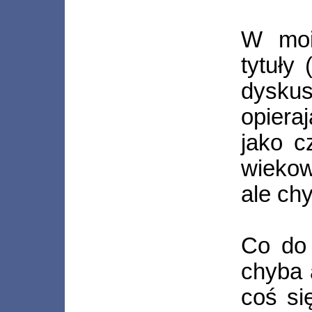
W moi
tytuły
dyskus
opiera
jako c
wiekow
ale chy
Co do 
chyba a
coś si