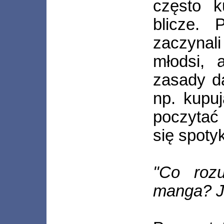
często k
blicze.
zaczynali
młodsi, 
zasady da
np. kupuj
poczytać
się spoty
"Co roz
manga? Ja