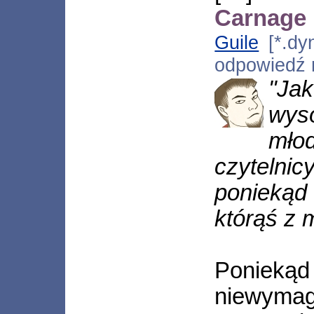
Carnage
Guile
[*.dyn
odpowiedź
"Ja
wy
mło
czytelni
poniekąd
którąś z 
Poniekąd 
niewymag