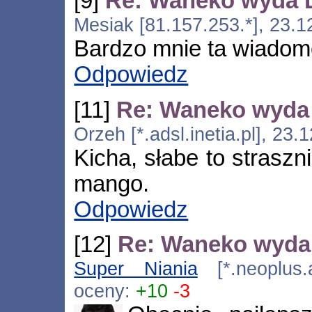
[9]
Re: Waneko wyda D
Mesiak [81.157.253.*], 23.1
Bardzo mnie ta wiadom
Odpowiedz
[11]
Re: Waneko wyda 
Orzeh [*.adsl.inetia.pl], 23
Kicha, słabe to straszn
mango.
Odpowiedz
[12]
Re: Waneko wyda 
Super Niania
[*.neoplus.a
oceny:
+10
-3