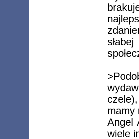
braku
najle
zdani
słabej
społec
>Podo
wydawa
czele)
mamy n
Angel 
wiele i