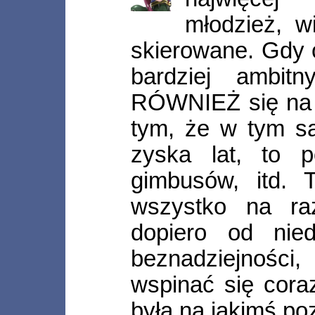
młodzież, w
skierowane. Gdy 
bardziej ambit
RÓWNIEŻ się na t
tym, że w tym s
zyska lat, to p
gimbusów, itd.
wszystko na ra
dopiero od nie
beznadziejnośc
wspinać się coraz
była na jakimś po