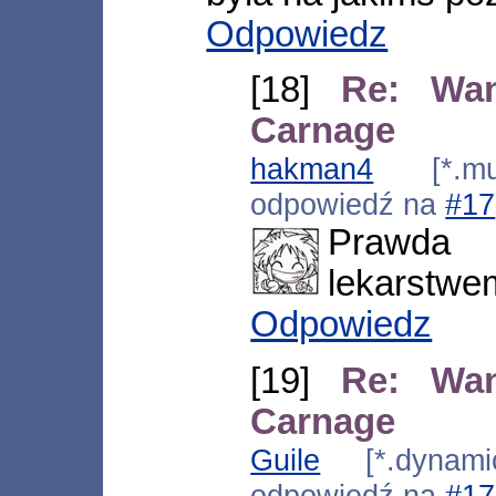
Odpowiedz
[18]
Re: Wa
Carnage
hakman4
[*.mult
odpowiedź na
#17
Prawda ;
lekarstwem
Odpowiedz
[19]
Re: Wa
Carnage
Guile
[*.dynamic.
odpowiedź na
#17