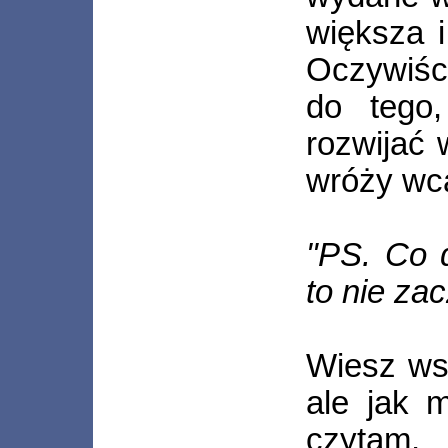
większa 
Oczywiśc
do tego
rozwijać 
wróży wca
"PS. Co d
to nie za
Wiesz ws
ale jak 
czytam,