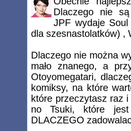
Obecnie najleps
Dlaczego nie są
JPF wydaje Soul 
dla szesnastolatków) ,
Dlaczego nie można w
mało znanego, a przy
Otoyomegatari, dlacz
komiksy, na które war
które przeczytasz raz i
no Tsuki, które jest
DLACZEGO zadowalacie