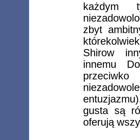
każdym t
niezadowolon
zbyt ambitn
którekolwie
Shirow in
innemu Do
przeciwko
niezadowole
entuzjazmu
gusta są ró
oferują wszy