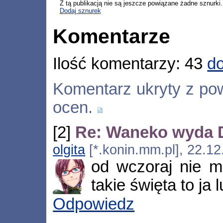
Z tą publikacją nie są jeszcze powiązane żadne sznurki.
Dodaj sznurek
Komentarze
Ilość komentarzy: 43
do
Komentarz ukryty z p
ocen.
[2]
Re: Waneko wyda D
olgita
[*.konin.mm.pl], 22.1
od wczoraj nie m
takie święta to ja 
Odpowiedz