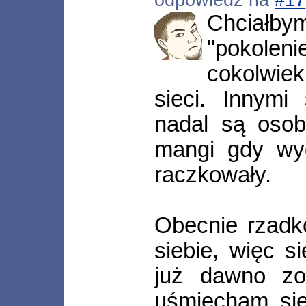
Chciał
"pokoleni
cokolwie
sieci. Innymi
nadal są osob
mangi gdy wy
raczkowały.
Obecnie rzadko
siebie, więc s
już dawno zo
uśmiecham się