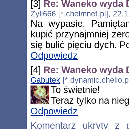
[3]
Re: Waneko wyda D
Zyll666 [*.chelmnet.pl], 22
Na wypasie. Pamiętam
kupić przynajmniej zer
się bulić pięciu dych. 
Odpowiedz
[4]
Re: Waneko wyda D
Gabutek
[*.dynamic.chello.p
To świetnie!
Teraz tylko na nie
Odpowiedz
Komentarz ukryty z 