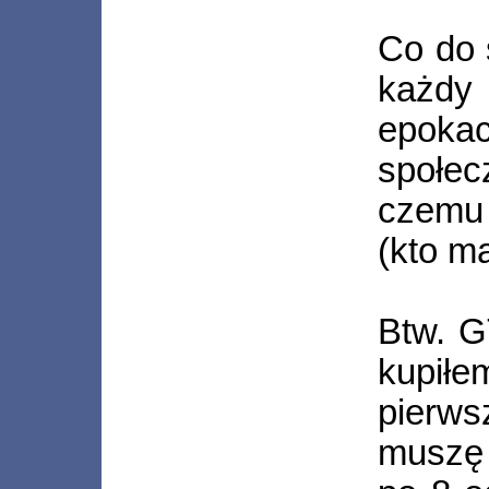
Co do 
każdy
epoka
społe
czemu 
(kto ma
Btw. G
kupił
pierw
muszę 