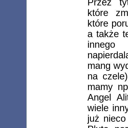
Przez ty
które zm
które por
a także t
inneg
napierdal
mang wyd
na czele
mamy np.
Angel Al
wiele in
już nieco