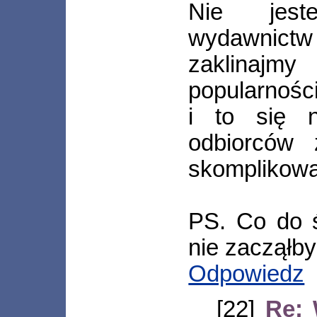
Nie jest
wydawnictw 
zaklinajmy
popularnośc
i to się n
odbiorców
skomplikowan
PS. Co do ś
nie zacząłb
Odpowiedz
[22]
Re: 