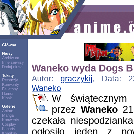
Główna
Niusy
Archiwum
Inne serwisy
Waneko wyda Dogs Bu
Dodaj niusa
Teksty
Autor:
graczykij
, Data: 2
Recenzje
Konwenty
Waneko
Felietony
Humor
W świątecznym f
Kiosk
przez
Waneko
21 
Galerie
Anime
Manga
czekała niespodziank
Konwenty
Cosplay
ogłosiło jeden z n
Fanarty
Komiksy