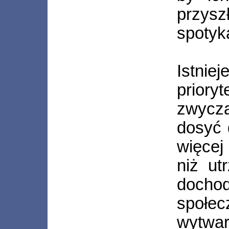
przys
spotyk
Istnie
priory
zwycza
dosyć 
więcej
niż ut
dochod
społe
wytwar