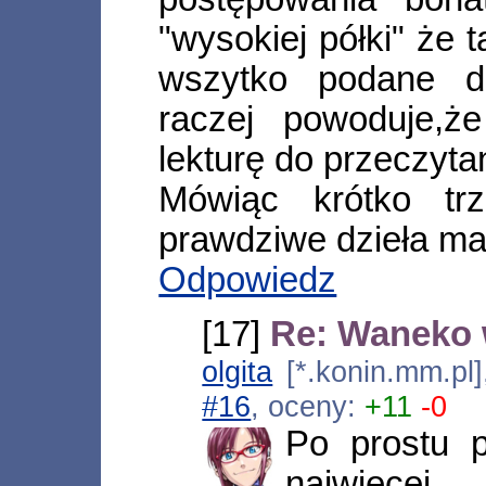
"wysokiej półki" że 
wszytko podane do
raczej powoduje,ż
lekturę do przeczyta
Mówiąc krótko tr
prawdziwe dzieła m
Odpowiedz
[17]
Re: Waneko 
olgita
[*.konin.mm.pl
#16
, oceny:
+11
-0
Po prostu 
najwięcej