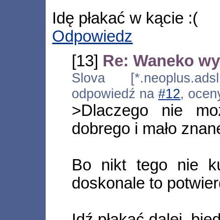
Idę płakać w kącie :(
Odpowiedz
[13]
Re: Waneko wy
Slova [*.neoplus.adsl
odpowiedź na
#12
, ocen
>Dlaczego nie m
dobrego i mało znane
Bo nikt tego nie k
doskonale to potwier
Idź płakać dalej, bied