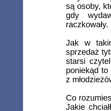
są osoby, k
gdy wyda
raczkowały.
Jak w taki
sprzedaż ty
starsi czyt
poniekąd to
z młodzieżó
Co rozumies
Jakie chcia