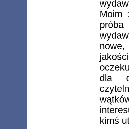
wydaw
Moim 
próba 
wydaw
nowe,
jakoś
oczeku
dla d
czytel
wątk
intere
kimś ut