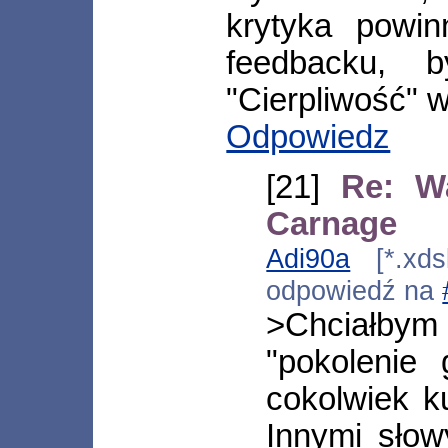
krytyka powi
feedbacku, 
"Cierpliwość" 
Odpowiedz
[21]
Re: W
Carnage
Adi90a
[*.xdsl
odpowiedź na
>Chciałb
"pokolenie
cokolwiek k
Innymi słow