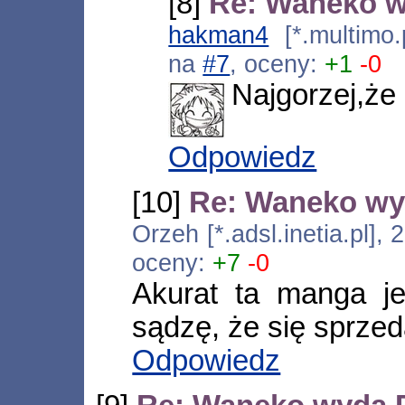
[8]
Re: Waneko w
hakman4
[*.multimo.
na
#7
, oceny:
+1
-0
Najgorzej,że
Odpowiedz
[10]
Re: Waneko wy
Orzeh [*.adsl.inetia.pl]
oceny:
+7
-0
Akurat ta manga je
sądzę, że się sprzed
Odpowiedz