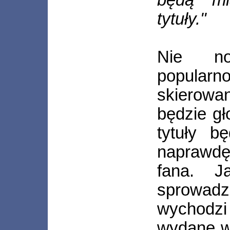
będą mi
tytuły."
Nie no
popular
skierowa
będzie g
tytuły 
naprawdę
fana. J
sprowadz
wychodzi
wydane w 