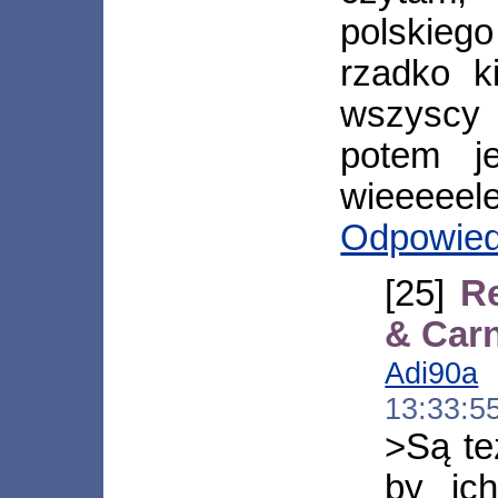
polskieg
rzadko k
wszyscy
potem j
wieeeeele
Odpowie
[25]
R
& Car
Adi90a
[
13:33:5
>Są też
by ic