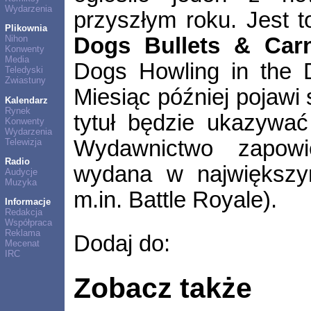
Wydarzenia
przyszłym roku. Jest 
Plikownia
Dogs Bullets & Car
Nihon
Konwenty
Media
Dogs Howling in the 
Teledyski
Zwiastuny
Miesiąc później pojawi 
Kalendarz
Rynek
tytuł będzie ukazywa
Konwenty
Wydarzenia
Wydawnictwo zapowi
Telewizja
Radio
wydana w największy
Audycje
Muzyka
m.in. Battle Royale).
Informacje
Redakcja
Współpraca
Reklama
Dodaj do:
Mecenat
IRC
Zobacz także