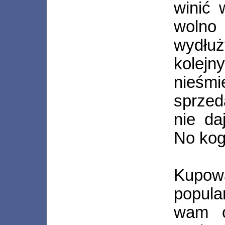
winić 
wolno
wydłu
kolej
nieś
sprzed
nie da
No kog
Kupo
popula
wam o