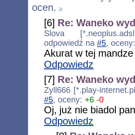
ocen.
[6]
Re: Waneko wyd
Slova [*.neoplus.adsl
odpowiedź na
#5
, oceny
Akurat w tej mandze
Odpowiedz
[7]
Re: Waneko wyd
Zyll666 [*.play-internet
#5
, oceny:
+6
-0
Oj, już nie biadol pan
Odpowiedz