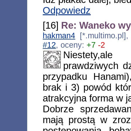
Odpowiedz
[16]
Re: Waneko wy
hakman4
[*.multimo.pl]
#12
, oceny:
+7
-2
Niestety,al
prawdziwych dz
przypadku Hanami),
brak i 3) powód któr
atrakcyjna forma w j
Dobrze sprzedawane
mają prostą w zrozu
postępowania boha