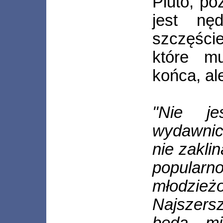
Pluto, po
jest n
szczęści
które m
końca, al
"Nie je
wydawnic
nie zakli
popular
młodzie
Najszer