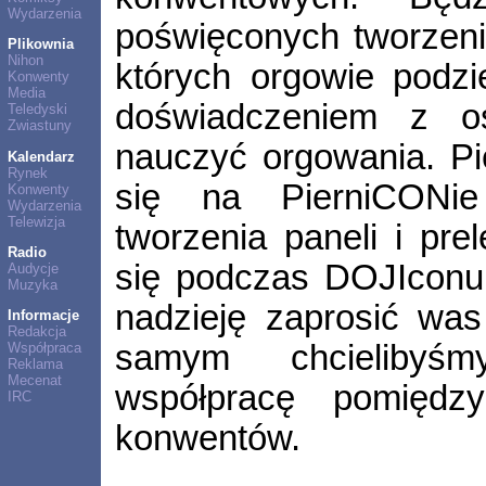
Wydarzenia
poświęconych tworzen
Plikownia
Nihon
których orgowie podzi
Konwenty
Media
doświadczeniem z o
Teledyski
Zwiastuny
nauczyć orgowania. Pi
Kalendarz
Rynek
się na PierniCONie
Konwenty
Wydarzenia
Telewizja
tworzenia paneli i prel
Radio
się podczas DOJIconu
Audycje
Muzyka
nadzieję zaprosić was
Informacje
Redakcja
samym chcielibyśmy
Współpraca
Reklama
Mecenat
współpracę pomiędzy
IRC
konwentów.