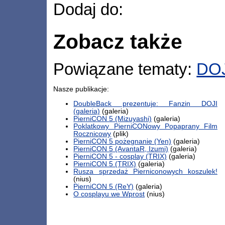
Dodaj do:
Zobacz także
Powiązane tematy:
DOJ
Nasze publikacje:
DoubleBack prezentuje: Fanzin DOJI
(galeria)
(galeria)
PierniCON 5 (Mizuyashi)
(galeria)
Poklatkowy PierniCONowy Popaprany Film
Rocznicowy
(plik)
PierniCON 5 pożegnanie (Yen)
(galeria)
PierniCON 5 (AvantaR, Izumi)
(galeria)
PierniCON 5 - cosplay (TRIX)
(galeria)
PierniCON 5 (TRIX)
(galeria)
Rusza sprzedaż Pierniconowych koszulek!
(nius)
PierniCON 5 (ReY)
(galeria)
O cosplayu we Wprost
(nius)