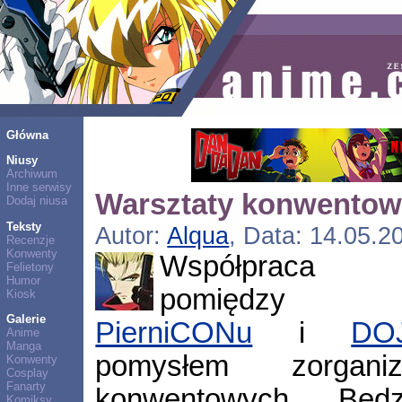
Główna
Niusy
Archiwum
Inne serwisy
Warsztaty konwento
Dodaj niusa
Teksty
Autor:
Alqua
, Data: 14.05.2
Recenzje
Konwenty
Współpraca 
Felietony
Humor
pomiędzy org
Kiosk
Galerie
PierniCONu
i
DOJ
Anime
Manga
pomysłem zorganiz
Konwenty
Cosplay
Fanarty
konwentowych. Będ
Komiksy