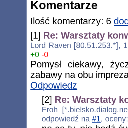
Komentarze
Ilość komentarzy: 6
dod
[1]
Re: Warsztaty ko
Lord Raven [80.51.253.*], 1
+0
-0
Pomysł ciekawy, życz
zabawy na obu impreza
Odpowiedz
[2]
Re: Warsztaty 
Froh [*.bielsko.dialog.n
odpowiedź na
#1
, oceny