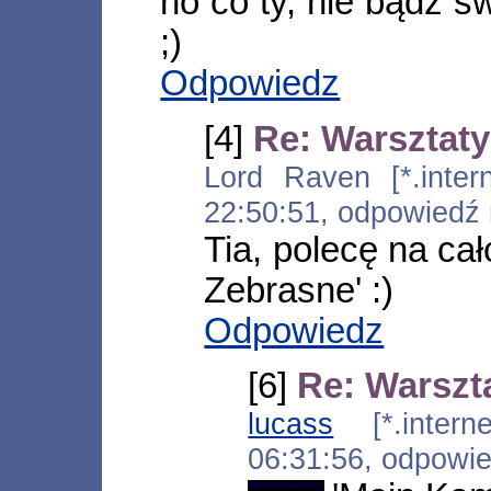
no co ty, nie bądź św
;)
Odpowiedz
[4]
Re: Warsztat
Lord Raven [*.intern
22:50:51, odpowiedź
Tia, polecę na ca
Zebrasne' :)
Odpowiedz
[6]
Re: Warszt
lucass
[*.internet
06:31:56, odpowi