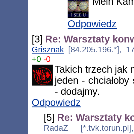
'Mein Kam
Odpowiedz
[3]
Re: Warsztaty ko
Grisznak
[84.205.196.*], 1
+0
-0
Takich trzech jak
jeden - chciałoby
- dodajmy.
Odpowiedz
[5]
Re: Warsztaty 
RadaZ [*.tvk.torun.pl