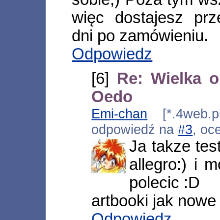
więc dostajesz pr
dni po zamówieniu.
Odpowiedz
[6]
Re: Wielka o
Oedo
Emi-chan
[*.4web.pl
odpowiedź na
#3
, oc
Ja takze tes
allegro:) i
polecic :D
artbooki jak nowe 
Odpowiedz