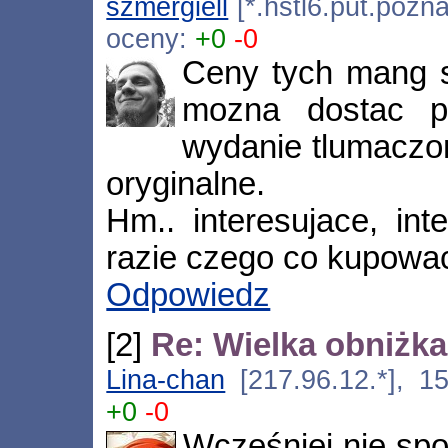
szmergiell
[*.hstl6.put.pozna
oceny:
+0
-0
Ceny tych mang s
mozna dostac p
wydanie tlumaczon
oryginalne.
Hm.. interesujace, in
razie czego co kupowac
Odpowiedz
[2]
Re: Wielka obniżka
Lina-chan
[217.96.12.*], 15
+0
-0
Wcześniej nie spo