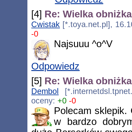
[4]
Re: Wielka obniżka
Cwistak
[*.toya.net.pl], 16
-0
Najsuuu ^o^V
Odpowiedz
[5]
Re: Wielka obniżka
Dembol
[*.internetdsl.tpne
oceny:
+0
-0
Polecam sklepik. 
w bardzo dobrym