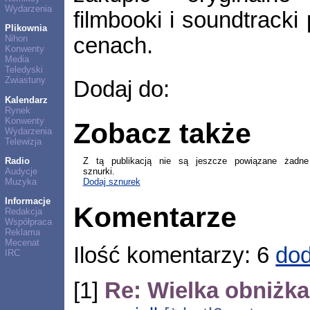
Wydarzenia
filmbooki i soundtracki
Plikownia
cenach.
Nihon
Konwenty
Media
Teledyski
Zwiastuny
Dodaj do:
Kalendarz
Rynek
Konwenty
Zobacz także
Wydarzenia
Telewizja
Z tą publikacją nie są jeszcze powiązane żadne
Radio
sznurki.
Audycje
Dodaj sznurek
Muzyka
Informacje
Komentarze
Redakcja
Współpraca
Reklama
Mecenat
Ilość komentarzy: 6
dod
IRC
[1]
Re: Wielka obniżka