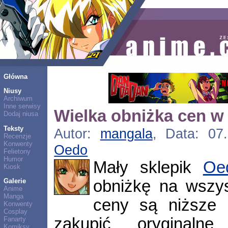
Główna
Niusy
Archiwum
Inne serwisy
Wielka obniżka cen w
Dodaj niusa
Teksty
Autor:
mangala
, Data: 07.
Recenzje
Konwenty
Oedo
Felietony
Humor
Mały sklepik
Oe
Kiosk
obniżkę na wszys
Galerie
Anime
Manga
ceny są niższe
Konwenty
Cosplay
zakupić oryginalne 
Fanarty
Komiksy