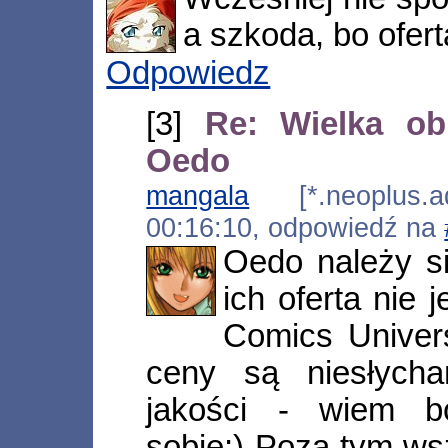
a szkoda, bo ofert
Odpowiedz
[3]
Re: Wielka ob
Oedo
mangala
[*.neoplus.ads
00:16:10, odpowiedź na
Oedo należy s
ich oferta nie 
Comics Univer
ceny są niesłych
jakości - wiem b
sobie;) Poza tym ws