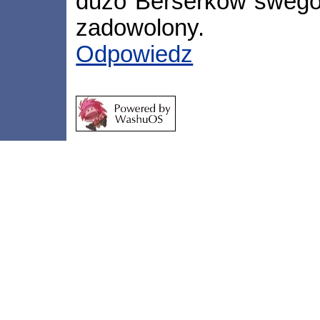
dużo Berserków swego 
zadowolony.
Odpowiedz