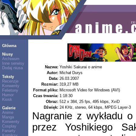
Główna
Niusy
Archiwum
Inne serwisy
Nazwa:
Yoshiki Sakurai o anime
Dodaj niusa
Autor:
Michał Durys
Teksty
Data:
26.03.2007
Recenzje
Rozmiar:
319,27 MB
Konwenty
Format pliku:
Microsoft Video for Windows (AVI)
Felietony
Humor
Czas trwania:
1:18:30
Kiosk
Obraz:
512 x 384, 25 fps, 495 kbps, XviD
Dźwięk:
24 KHz, stereo, 64 kbps, MPEG Layer-3
Galerie
Anime
Nagranie z wykładu o
Manga
Konwenty
przez Yoshikiego Sak
Cosplay
Fanarty
Komiksy