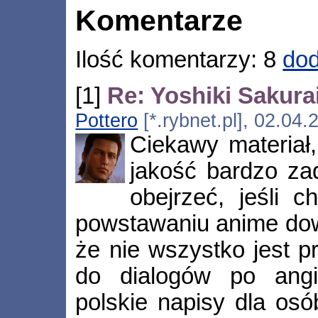
Komentarze
Ilość komentarzy: 8
dod
[1]
Re: Yoshiki Sakura
Pottero
[*.rybnet.pl], 02.04
Ciekawy materiał,
jakość bardzo zad
obejrzeć, jeśli c
powstawaniu anime dow
że nie wszystko jest p
do dialogów po angi
polskie napisy dla osó