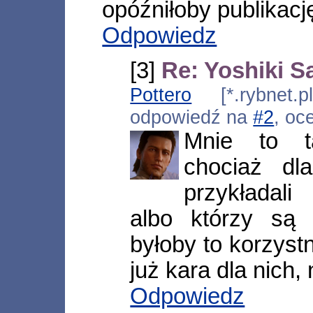
opóźniłoby publikacj
Odpowiedz
[3]
Re: Yoshiki S
Pottero
[*.rybnet.p
odpowiedź na
#2
, oc
Mnie to t
chociaż dl
przykładali
albo którzy są 
byłoby to korzystn
już kara dla nich, 
Odpowiedz