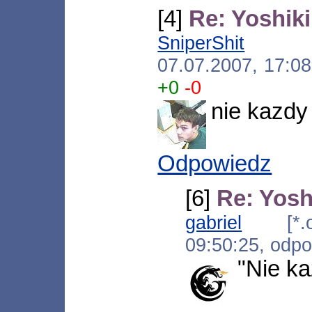
[4]
Re: Yoshik
SniperShit
[*.ne
07.07.2007, 17:0
+0
-0
nie kazdy 
Odpowiedz
[6]
Re: Yosh
gabriel
[*.oi.
09:50:25, odp
"Nie k