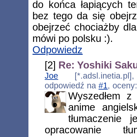
do końca łapiących ten
bez tego da się obejrz
obejrzeć chociażby dla
mówi po polsku :).
Odpowiedz
[2]
Re: Yoshiki Sak
Joe
[*.adsl.inetia.pl
odpowiedź na
#1
, oceny
Wyszedłem z z
anime angiels
tłumaczenie 
opracowanie tłu