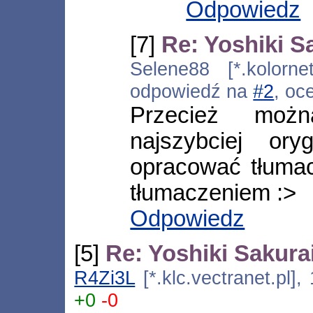
Odpowiedz
[7]
Re: Yoshiki S
Selene88 [*.kolorne
odpowiedź na
#2
, oc
Przecież moż
najszybciej or
opracować tłumac
tłumaczeniem :>
Odpowiedz
[5]
Re: Yoshiki Sakura
R4Zi3L
[*.klc.vectranet.pl]
+0
-0