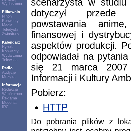
scenarzysta w studiu 
Wydarzenia
dotyczył przede 
Plikownia
Nihon
Konwenty
powstawania anime
Media
Teledyski
finansowej i dystrybuc
Zwiastuny
Kalendarz
aspektów produkcji. P
Rynek
Konwenty
odpowiadał na pytania 
Wydarzenia
Telewizja
się 21 marca 2007
Radio
Audycje
Informacji i Kultury Am
Muzyka
Informacje
Redakcja
Pobierz:
Współpraca
Reklama
Mecenat
HTTP
IRC
Do pobrania plików z lok
potrzebny jest osobny pro