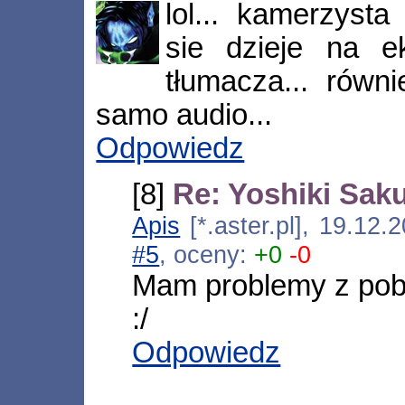
lol... kamerzyst
sie dzieje na ek
tłumacza... równ
samo audio...
Odpowiedz
[8]
Re: Yoshiki Sak
Apis
[*.aster.pl], 19.12
#5
, oceny:
+0
-0
Mam problemy z pob
:/
Odpowiedz