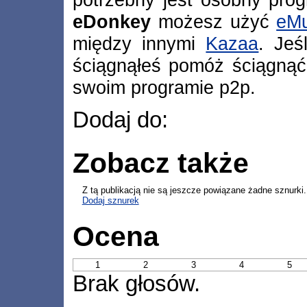
eDonkey
możesz użyć
eMu
między innymi
Kazaa
. Jeś
ściągnąłeś pomóż ściągnąć
swoim programie p2p.
Dodaj do:
Zobacz także
Z tą publikacją nie są jeszcze powiązane żadne sznurki.
Dodaj sznurek
Ocena
1
2
3
4
5
Brak głosów.