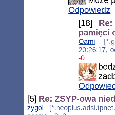
Moze p
Odpowiedz
[18]
Re:
pamięci 
Oami
[*.gd
20:26:17, 
-0
bedz
zad
Odpowie
[5]
Re: ZSYP-owa niedz
zygol
[*.neoplus.adsl.tpnet