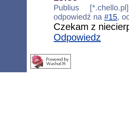
Publius [*.chello.p
odpowiedź na
#15
, o
Czekam z niecierp
Odpowiedz