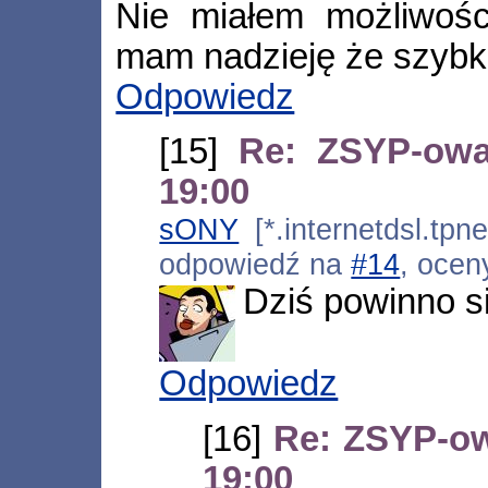
Nie miałem możliwośc
mam nadzieję że szybko
Odpowiedz
[15]
Re: ZSYP-owa
19:00
sONY
[*.internetdsl.tpn
odpowiedź na
#14
, ocen
Dziś powinno si
Odpowiedz
[16]
Re: ZSYP-ow
19:00