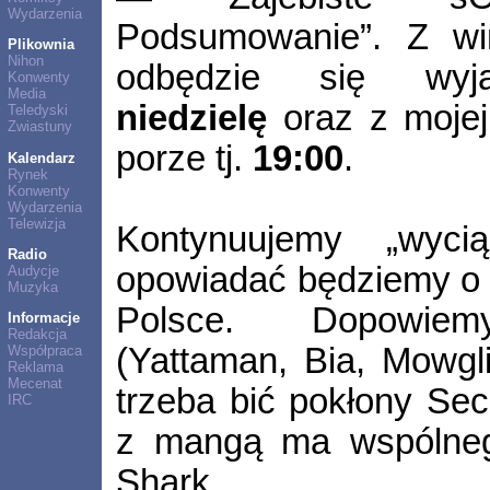
Wydarzenia
Podsumowanie”. Z wi
Plikownia
Nihon
odbędzie się wyjąt
Konwenty
Media
niedzielę
oraz z mojej
Teledyski
Zwiastuny
porze tj.
19:00
.
Kalendarz
Rynek
Konwenty
Wydarzenia
Telewizja
Kontynuujemy „wyci
Radio
opowiadać będziemy o h
Audycje
Muzyka
Polsce. Dopowiemy
Informacje
Redakcja
(Yattaman, Bia, Mowgl
Współpraca
Reklama
Mecenat
trzeba bić pokłony Sec
IRC
z mangą ma wspólneg
Shark...