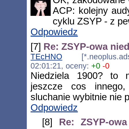
OK, zakodowane - 
ACP: kolejny aud
cyklu ZSYP - z p
Odpowiedz
[7]
Re: ZSYP-owa niedz
TEcHNO
[*.neoplus.adsl
02:01:21, oceny:
+0
-0
Niedziela 1900? to 
jeszcze cos innego
sluchanie wybitnie nie p
Odpowiedz
[8]
Re: ZSYP-owa 