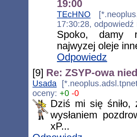
19:00
TEcHNO
[*.neoplus.
17:30:28, odpowiedź
Spoko, damy r
najwyzej oleje inn
Odpowiedz
[9]
Re: ZSYP-owa niedz
Usada
[*.neoplus.adsl.tpne
oceny:
+0
-0
Dziś mi się śniło,
wysłaniem pozdro
xP...