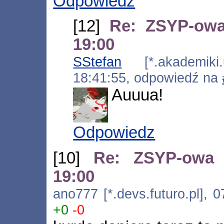
Odpowiedz
[12]
Re: ZSYP-owa
19:00
SStefan
[*.akademiki.u
18:41:55, odpowiedź na
Auuua!
Odpowiedz
[10]
Re: ZSYP-owa 
19:00
ano777 [*.devs.futuro.pl], 
+0
-0