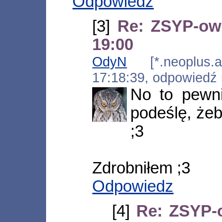
Odpowiedz
[3]
Re: ZSYP-owa
19:00
OdyN
[*.neoplus.ad
17:18:39, odpowiedź
No to pewn
podeślę, żeb
;3
Zdrobniłem ;3
Odpowiedz
[4]
Re: ZSYP-o