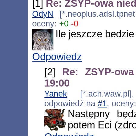
[1]
Re: ZSYP-owa niedz
OdyN
[*.neoplus.adsl.tpnet
oceny:
+0
-0
Ile jeszcze bedz
Odpowiedz
[2]
Re: ZSYP-owa 
19:00
Yanek
[*.acn.waw.pl]
odpowiedź na
#1
, oceny
Następny będz
potem Eci (zdrob