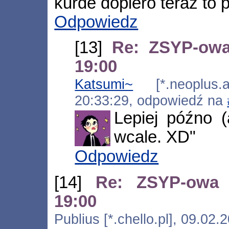
kurde dopiero teraz to
Odpowiedz
[13]
Re: ZSYP-owa
19:00
Katsumi~
[*.neoplus.ad
20:33:29, odpowiedź na
Lepiej późno (
wcale. XD"
Odpowiedz
[14]
Re: ZSYP-owa 
19:00
Publius [*.chello.pl], 09.02