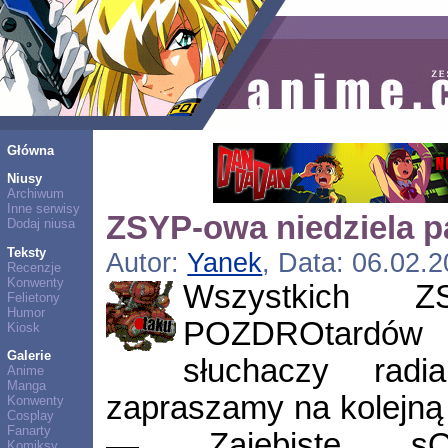
Główna
Niusy
Archiwum
Inne serwisy
ZSYP-owa niedziela p
Dodaj niusa
Teksty
Autor:
Yanek
, Data: 06.02.
Recenzje
Konwenty
Wszystkich ZS
Felietony
Humor
POZDROtardów 
Kiosk
Galerie
słuchaczy radi
Anime
Manga
zapraszamy na kolejną
Konwenty
Cosplay
Fanarty
— Zajebiste s
Komiksy