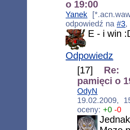
o 19:00
Yanek
[*.acn.waw.
odpowiedź na
#3
,
E - i win :
Odpowiedz
[17]
Re: 
pamięci o 1
OdyN
[*.neo
19.02.2009, 
oceny:
+0
-0
Jednak