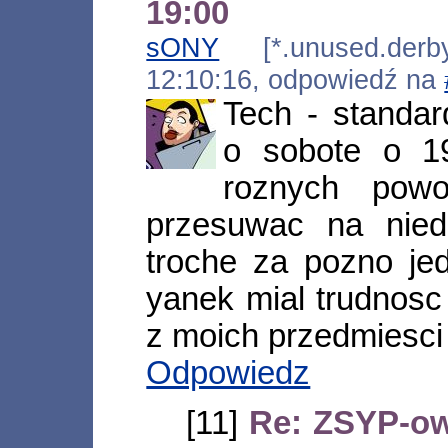
19:00
sONY
[*.unused.derby
12:10:16, odpowiedź na
Tech - standa
o sobote o 1
roznych pow
przesuwac na niedz
troche za pozno je
yanek mial trudnosc
z moich przedmiesci
Odpowiedz
[11]
Re: ZSYP-ow