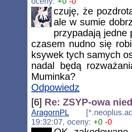
oceny:
+0
-0
czuję, że pozdrot
ale w sumie dobrz
przypadają jedne 
czasem nudno się robił
ksywek tych samych o
nadal będą rozważan
Muminka?
Odpowiedz
[6]
Re: ZSYP-owa niedz
AragornPL
[*.neoplus.ads
19:32:07, oceny:
+0
-0