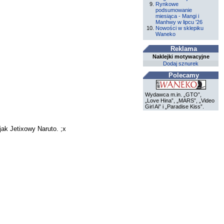
Rynkowe
podsumowanie
miesiąca - Mangi i
Manhwy w lipcu '26
Nowości w sklepiku
Waneko
Reklama
Naklejki motywacyjne
Dodaj sznurek
Polecamy
Wydawca m.in. „GTO”,
„Love Hina”, „MARS”, „Video
Girl Ai” i „Paradise Kiss”.
jak Jetixowy Naruto. ;x