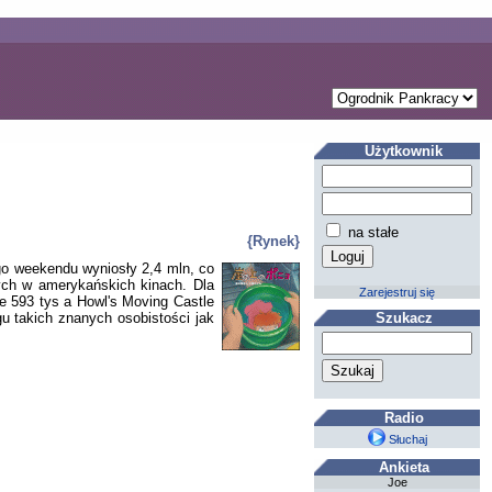
Użytkownik
na stałe
{Rynek}
go weekendu wyniosły 2,4 mln, co
ych w amerykańskich kinach. Dla
Zarejestruj się
ke 593 tys a Howl's Moving Castle
 takich znanych osobistości jak
Szukacz
Radio
Słuchaj
Ankieta
Joe