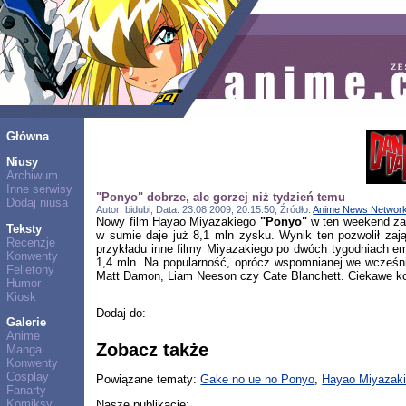
Główna
Niusy
Archiwum
Inne serwisy
"Ponyo" dobrze, ale gorzej niż tydzień temu
Dodaj niusa
Autor: bidubi, Data: 23.08.2009, 20:15:50, Źródło:
Anime News Networ
Nowy film Hayao Miyazakiego
"Ponyo"
w ten weekend zan
Teksty
w sumie daje już 8,1 mln zysku. Wynik ten pozwolił za
Recenzje
przykładu inne filmy Miyazakiego po dwóch tygodniach emi
Konwenty
1,4 mln. Na popularność, oprócz wspomnianej we wcześn
Felietony
Matt Damon, Liam Neeson czy Cate Blanchett. Ciekawe ko
Humor
Kiosk
Dodaj do:
Galerie
Anime
Zobacz także
Manga
Konwenty
Cosplay
Powiązane tematy:
Gake no ue no Ponyo
,
Hayao Miyazak
Fanarty
Komiksy
Nasze publikacje: