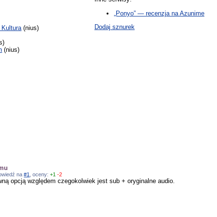
„Ponyo” — recenzja na Azunime
Dodaj sznurek
 Kultura
(nius)
s)
h
(nius)
emu
dpowiedź na
#1
, oceny:
+1
-2
wną opcją względem czegokolwiek jest sub + oryginalne audio.