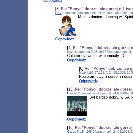
Odpowiedz
[3]
Re: "Ponyo" dobrze, ale gorzej niż tyd
RaV
[*.neoplus.adsl.tpnet.pl], 24.08.2009, 08:44:54, 
Moim zdaniem dubbing w "Spiri
Odpowiedz
[4]
Re: "Ponyo" dobrze, ale gorzej 
knyp logged out [*.98.19.197.meganet.net.pl]
Calcifer byl wrecz wspamnialy :D
Odpowiedz
[6]
Re: "Ponyo" dobrze, ale g
Mixik [193.37.139.*], 24.08.2009, 10
Popieram całym sercem i duszą.
Odpowiedz
[15]
Re: "Ponyo" dobrze, ale gorzej
Dyrcie
[*.neoplus.adsl.tpnet.pl], 24.08.2009,
Był bardzo dobry. w SA p
Odpowiedz
[16]
Re: "Ponyo" dobrze, ale gorzej
Gargu
[*.154.246.94.artcom.pl], 24.08.2009,