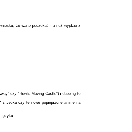
wniosku, że warto poczekać - a nuż wyjdzie z
d Away" czy "Howl's Moving Castle") i dubbing to
o" z Jetixa czy te nowe popieprzone anime na
m języku.