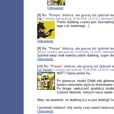
Odpowiedz
[8]
Re: "Ponyo" dobrze, ale gorzej niż tydzień t
Filik
[*.neoplus.adsl.tpnet.pl], 24.08.2009, 14:12:21, odpowied
Polski dubbing często jest beznadzie
tego coś świetnego. ;)
Odpowiedz
[9]
Re: "Ponyo" dobrze, ale gorzej niż tydzień t
Slova [*.neoplus.adsl.tpnet.pl], 24.08.2009, 14:16:00, odpowie
Spirited away miał świetny polski dubbing, super o
Odpowiedz
[10]
Re: "Ponyo" dobrze, ale gorzej niż tydzień 
Evil_Maniak
[*.neoplus.adsl.tpnet.pl], 24.08.2009, 14:55:49, 
WAT? Sama jesteś fuj.
Po pierwsze, studio Ghibli robi głównie
bardzo sensowne wyjście skierowane d
Po drugie, większość produkcji stud
Cartoon Network, których nazw nawet 
Więc nie pierdziel, że dubbing (co to jest dubling? 
I przestań mitrężyć mój cenny czas swoim buńcz
Odpowiedz