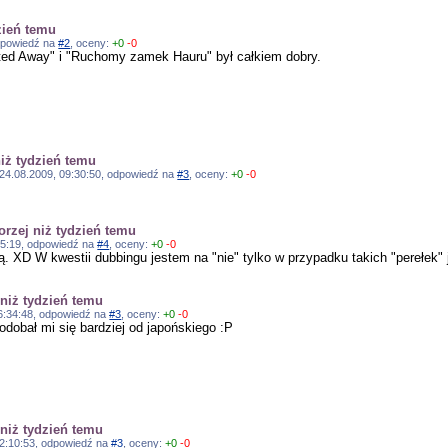
zień temu
odpowiedź na
#2
, oceny:
+0
-0
ted Away" i "Ruchomy zamek Hauru" był całkiem dobry.
niż tydzień temu
, 24.08.2009, 09:30:50, odpowiedź na
#3
, oceny:
+0
-0
orzej niż tydzień temu
:55:19, odpowiedź na
#4
, oceny:
+0
-0
 XD W kwestii dubbingu jestem na "nie" tylko w przypadku takich "perełek" 
 niż tydzień temu
 16:34:48, odpowiedź na
#3
, oceny:
+0
-0
odobał mi się bardziej od japońskiego :P
 niż tydzień temu
 22:10:53, odpowiedź na
#3
, oceny:
+0
-0