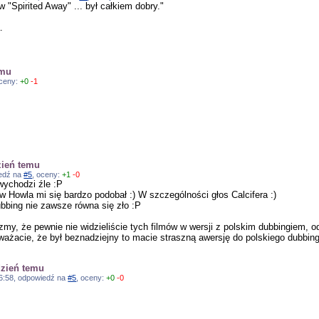
"Spirited Away" ... był całkiem dobry."
.
emu
oceny:
+0
-1
zień temu
iedź na
#5
, oceny:
+1
-0
wychodzi źle :P
 w Howla mi się bardzo podobał :) W szczególności głos Calcifera :)
bbing nie zawsze równa się zło :P
zmy, że pewnie nie widzieliście tych filmów w wersji z polskim dubbingiem, od
 uważacie, że był beznadziejny to macie straszną awersję do polskiego dubbing
dzień temu
:56:58, odpowiedź na
#5
, oceny:
+0
-0