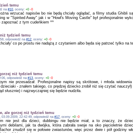
dzień temu
edź na
#10
, oceny:
+0
-0
można wrzucać napisów bo nie będą chciały oglądać, a filmy studia Ghibli s
ing w "Spirited Away" jak i w "Howl's Moving Castle" był profesjonalnie wy
ię zapoznać z tym cudeńkiem ^^
 niż tydzień temu
49:58, odpowiedź na
#12
, oceny:
+0
-0
 chciały' co po prostu nie nadążą z czytaniem albo będa się patrzeć tylko na
gorzej niż tydzień temu
:19:06, odpowiedź na
#13
, oceny:
+0
-0
bym nie przesadzał. Profesjonalne napisy są skrótowe, i młoda widownia 
dzieciaki - znałem takiego, co prędzej dziecko zrobił niż się czytać nauczył)
ąd słusznie) i najzwyczajniej się będzie nudziła.
, ale gorzej niż tydzień temu
l], 03.09.2009, 22:42:49, odpowiedź na
#17
, oceny:
+0
-0
ilm nie jest dla dzieci, dubbingu nie będzie miał, a to znaczy, że dzi
nymi debilami, jak ta dwójka, która zabrała swoje na oko pięcioletnie dz
Bachor znudził się w połowie zwiastunów, więc przez dwie i pół godziny wk