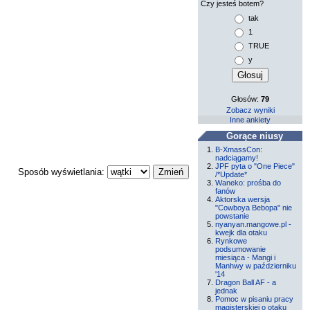
Czy jesteś botem?
tak
1
TRUE
y
Głosów:
79
Zobacz wyniki
Inne ankiety
Gorące niusy
B-XmassCon:
nadciągamy!
JPF pyta o "One Piece"
Sposób wyświetlania:
/*Update*
Waneko: prośba do
fanów
Aktorska wersja
"Cowboya Bebopa" nie
powstanie
nyanyan.mangowe.pl -
kwejk dla otaku
Rynkowe
podsumowanie
miesiąca - Mangi i
Manhwy w październiku
'14
Dragon Ball AF - a
jednak
Pomoc w pisaniu pracy
magisterskiej o otaku