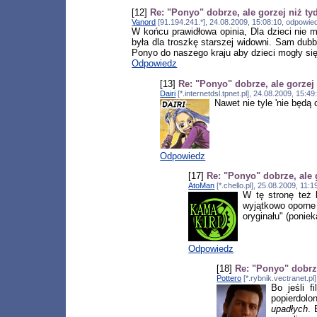
[12]
Re: "Ponyo" dobrze, ale gorzej niż ty
Vanord
[91.194.241.*], 24.08.2009, 15:08:10, odpowi
W końcu prawidłowa opinia, Dla dzieci nie 
była dla troszkę starszej widowni. Sam dubb
Ponyo do naszego kraju aby dzieci mogły s
Odpowiedz
[13]
Re: "Ponyo" dobrze, ale gorzej
Dairi
[*.internetdsl.tpnet.pl], 24.08.2009, 15:
Nawet nie tyle 'nie będą
Odpowiedz
[17]
Re: "Ponyo" dobrze, ale 
AtoMan
[*.chello.pl], 25.08.2009, 11
W tę stronę też 
wyjątkowo oporne 
oryginału" (poniek
Odpowiedz
[18]
Re: "Ponyo" dobrze
Pottero
[*.rybnik.vectranet.p
Bo jeśli f
popierdolo
upadłych
. 