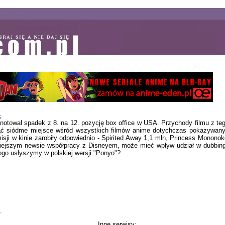
k
otował spadek z 8. na 12. pozycję box office w USA. Przychody filmu z te
jąć siódme miejsce wśród wszystkich filmów anime dotychczas pokazywan
sji w kinie zarobiły odpowiednio - Spirited Away 1,1 mln, Princess Monono
iejszym newsie współpracy z Disneyem, może mieć wpływ udział w dubbingu
go usłyszymy w polskiej wersji "Ponyo"?
i
.
Inne serwisy: