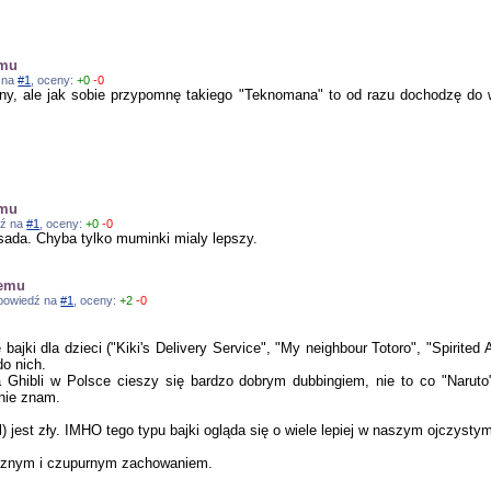
emu
ź na
#1
, oceny:
+0
-0
jny, ale jak sobie przypomnę takiego "Teknomana" to od razu dochodzę do 
emu
dź na
#1
, oceny:
+0
-0
bsada. Chyba tylko muminki mialy lepszy.
temu
odpowiedź na
#1
, oceny:
+2
-0
 bajki dla dzieci ("Kiki's Delivery Service", "My neighbour Totoro", "Spirite
o nich.
ia Ghibli w Polsce cieszy się bardzo dobrym dubbingiem, nie to co "Narut
nie znam.
lol) jest zły. IMHO tego typu bajki ogląda się o wiele lepiej w naszym ojczysty
ucznym i czupurnym zachowaniem.