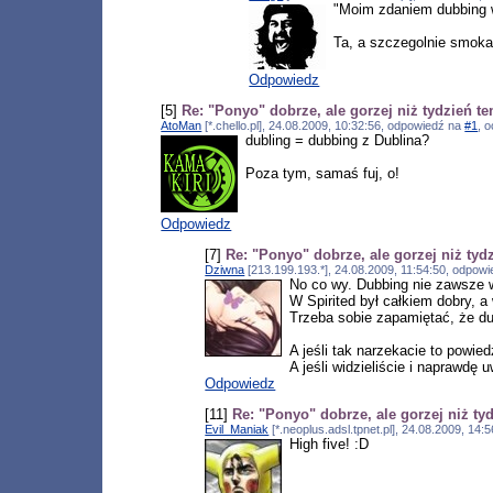
"Moim zdaniem dubbing w 
Ta, a szczegolnie smoka
Odpowiedz
[5]
Re: "Ponyo" dobrze, ale gorzej niż tydzień t
AtoMan
[*.chello.pl], 24.08.2009, 10:32:56, odpowiedź na
#1
, 
dubling = dubbing z Dublina?
Poza tym, samaś fuj, o!
Odpowiedz
[7]
Re: "Ponyo" dobrze, ale gorzej niż tyd
Dziwna
[213.199.193.*], 24.08.2009, 11:54:50, odpow
No co wy. Dubbing nie zawsze 
W Spirited był całkiem dobry, a
Trzeba sobie zapamiętać, że du
A jeśli tak narzekacie to powied
A jeśli widzieliście i naprawdę
Odpowiedz
[11]
Re: "Ponyo" dobrze, ale gorzej niż ty
Evil_Maniak
[*.neoplus.adsl.tpnet.pl], 24.08.2009, 14
High five! :D