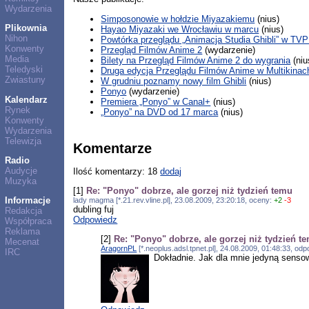
Wydarzenia
Simposonowie w hołdzie Miyazakiemu
(nius)
Plikownia
Hayao Miyazaki we Wrocławiu w marcu
(nius)
Nihon
Powtórka przeglądu „Animacja Studia Ghibli” w TVP
Konwenty
Przegląd Filmów Anime 2
(wydarzenie)
Media
Bilety na Przegląd Filmów Anime 2 do wygrania
(niu
Teledyski
Druga edycja Przeglądu Filmów Anime w Multikinac
Zwiastuny
W grudniu poznamy nowy film Ghibli
(nius)
Ponyo
(wydarzenie)
Kalendarz
Premiera „Ponyo” w Canal+
(nius)
Rynek
„Ponyo” na DVD od 17 marca
(nius)
Konwenty
Wydarzenia
Telewizja
Komentarze
Radio
Audycje
Ilość komentarzy: 18
dodaj
Muzyka
[1]
Re: "Ponyo" dobrze, ale gorzej niż tydzień temu
Informacje
lady magma [*.21.rev.vline.pl], 23.08.2009, 23:20:18, oceny:
+2
-3
dubling fuj
Redakcja
Odpowiedz
Współpraca
Reklama
[2]
Re: "Ponyo" dobrze, ale gorzej niż tydzień t
Mecenat
AragornPL
[*.neoplus.adsl.tpnet.pl], 24.08.2009, 01:48:33, o
IRC
Dokładnie. Jak dla mnie jedyną senso