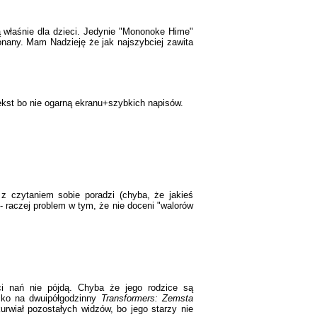
ą właśnie dla dzieci. Jedynie "Mononoke Hime"
konany. Mam Nadzieję że jak najszybciej zawita
 tekst bo nie ogarną ekranu+szybkich napisów.
z czytaniem sobie poradzi (chyba, że jakieś
 - raczej problem w tym, że nie doceni "walorów
eci nań nie pójdą. Chyba że jego rodzice są
iecko na dwuipółgodzinny
Transformers: Zemsta
urwiał pozostałych widzów, bo jego starzy nie