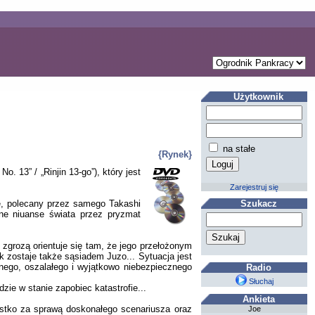
Użytkownik
na stałe
{Rynek}
. 13” / „Rinjin 13-go”), który jest
Zarejestruj się
ue, polecany przez samego Takashi
Szukacz
lne niuanse świata przez pryzmat
zgrozą orientuje się tam, że jego przełożonym
k zostaje także sąsiadem Juzo... Sytuacja jest
nego, oszalałego i wyjątkowo niebezpiecznego
Radio
Słuchaj
zie w stanie zapobiec katastrofie...
Ankieta
ystko za sprawą doskonałego scenariusza oraz
Joe