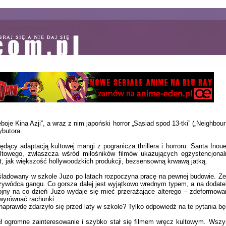
 Kina Azji”, a wraz z nim japoński horror „Sąsiad spod 13-tki” („Neighbour No
ybutora.
ędący adaptacją kultowej mangi z pogranicza thrillera i horroru: Santa Ino
ultowego, zwłaszcza wśród miłośników filmów ukazujących egzystencjona
st, jak większość hollywoodzkich produkcji, bezsensowną krwawą jatką.
śladowany w szkole Juzo po latach rozpoczyna pracę na pewnej budowie. Ze 
 przywódca gangu. Co gorsza dalej jest wyjątkowo wrednym typem, a na dodate
kojny na co dzień Juzo wydaje się mieć przerażające alterego – zdeformowa
wyrównać rachunki...
naprawdę zdarzyło się przed laty w szkole? Tylko odpowiedź na te pytania będ
ał ogromne zainteresowanie i szybko stał się filmem wręcz kultowym. Wsz