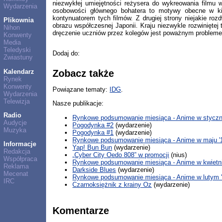
niezwykłej umiejętności reżysera do wykreowania filmu w
Wydarzenia
osobowości głównego bohatera to motywy obecne w kin
kontynuatorem tych filmów. Z drugiej strony niejakie r
Plikownia
obrazu współczesnej Japonii. Kraju niezwykle rozwiniętej
Nihon
dręczenie uczniów przez kolegów jest poważnym problemem 
Konwenty
Media
Teledyski
Dodaj do:
Zwiastuny
Kalendarz
Zobacz także
Rynek
Konwenty
Powiązane tematy:
IDG
.
Wydarzenia
Telewizja
Nasze publikacje:
Radio
Rynkowe podsumowanie miesiąca - Anime w styczni
Audycje
Pogodynka #2
(wydarzenie)
Muzyka
Pogodynka #1
(wydarzenie)
Rynkowe podsumowanie miesiąca - Anime w maju '
Informacje
Yap! Bun Bun
(wydarzenie)
Redakcja
„Cyber City Oedo 808” w promocji
(nius)
Współpraca
Rynkowe podsumowanie miesiąca - Anime w kwietni
Reklama
Darkside Blues
(wydarzenie)
Mecenat
Rynkowe podsumowanie miesiąca - Anime w lutym 
IRC
Czarnoksiężnik z krainy Oz
(wydarzenie)
Komentarze