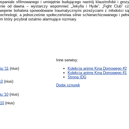
spaniale sfilmowanego i umiejętnie budującego nastrój klaustrofobii i groz
ie od dawna – wystarczy wspomnieć „Jekylla i Hyde”, „Fight Club” cz
ozdwojenie bohatera spowodowane traumatycznymi przeżyciami z młodości s
 technologii, a jednocześnie społeczeństwa silnie schierarchizowanego i pe
który przybrał ostatnio alarmujące rozmiary.
Inne serwisy:
u '11
(nius)
Kolekcja anime Kina Domowego #2
Kolekcja anime Kina Domowego #1
Strona IDG
10
(nius)
Dodaj sznurek
u '10
(nius)
'10
(nius)