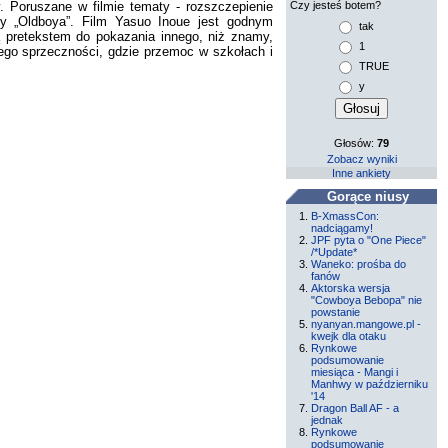
y. Poruszane w filmie tematy - rozszczepienie
Czy jesteś botem?
y „Oldboya”. Film Yasuo Inoue jest godnym
tak
ą pretekstem do pokazania innego, niż znamy,
1
łnego sprzeczności, gdzie przemoc w szkołach i
TRUE
y
Głosów:
79
Zobacz wyniki
Inne ankiety
Gorące niusy
B-XmassCon:
nadciągamy!
JPF pyta o "One Piece"
/*Update*
Waneko: prośba do
fanów
Aktorska wersja
"Cowboya Bebopa" nie
powstanie
nyanyan.mangowe.pl -
kwejk dla otaku
Rynkowe
podsumowanie
miesiąca - Mangi i
Manhwy w październiku
'14
Dragon Ball AF - a
jednak
Rynkowe
podsumowanie