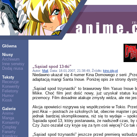
Główna
Niusy
Archiwum
Inne serwisy
„Sąsiad spod 13-tki”
Dodaj niusa
Autor:
Mail
, Data: 18.01.2007, 21:38:49, Źródło:
kino.idg.pl
Niedawno ukazał się 4 numer Kina Domowego z serii „Przeboje
Teksty
adaptacją mangi Santa Inoue. Poniżej opis ze strony dystr
Recenzje
Konwenty
„Sąsiad spod trzynastki” to brawurowy film Yasuo Inoue b
Felietony
Miike. Choć film jest dość nowy, już uzyskał status k
Humor
przemocy. Film dosadnie atakuje zmysły widza, ale nie je
Kiosk
Akcja opowieści rozgrywa się współcześnie w Tokio. Prze
Galerie
jest Akai – postrach ze szkolnych lat, obecnie majster i
Anime
jednak bardziej skomplikowana, niż się to wydaje – spo
Manga
Sąsiada spod 13, który postanawia, że nadszedł czas, by 
Konwenty
Czy Juzo oszalał czy kryje się za tym coś więcej? Co tak 
Cosplay
Fanarty
„Sąsiad spod trzynastki” jeszcze przed premierą wzbudz
Komiksy