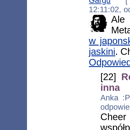
Gargu
[*.1
12:11:02, 
Ale 
Met
w japonsk
jaskini
. C
Odpowie
[22]
R
inna
Anka :P 
odpowi
Cheer
współ