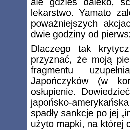
ale gdzieś daleko, sc
lekarstwo. Yamato zal
poważniejszych akcja
dwie godziny od pierws
Dlaczego tak krytyc
przyznać, że moją pie
fragmentu uzupełni
Japończyków (w konw
osłupienie. Dowiedzi
japońsko-amerykańska
spadły sankcje po jej „
użyto mapki, na której d