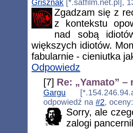
Grisznak
[*.satfilm.net.pl],
Zgadzam się z re
z kontekstu opo
nad sobą idiot
większych idiotów. Mom
fabularnie - cieniutka j
Odpowiedz
[7]
Re: „Yamato” – 
Gargu
[*.154.246.94.a
odpowiedź na
#2
, oceny
Sorry, ale cze
zalogi pancern