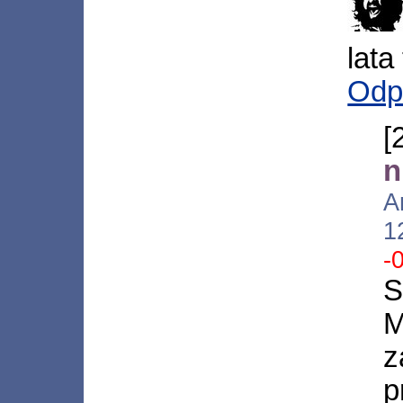
lata
Odp
[
n
A
1
-
S
M
z
p