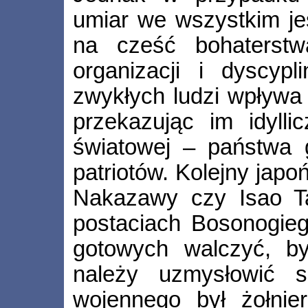
umiar we wszystkim je
na cześć bohaterstwa
organizacji i dyscypl
zwykłych ludzi wpływa 
przekazując im idylli
światowej – państwa 
patriotów. Kolejny japo
Nakazawy czy Isao Ta
postaciach Bosonogie
gotowych walczyć, b
należy uzmysłowić s
wojennego był żołnie