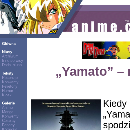
Główna
Niusy
Archiwum
Inne serwisy
Dodaj niusa
„Yamato” – 
Teksty
Recenzje
Konwenty
Felietony
Humor
Kiosk
Kiedy
Galerie
Anime
„Yam
Manga
Konwenty
Cosplay
spodzi
Fanarty
Komiksy