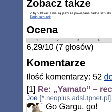
Zobacz także
Z tą publikacją nie są jeszcze powiązane żadne sznurki.
Dodaj sznurek
Ocena
1
2
3
4
6,29/10 (7 głosów)
Komentarze
Ilość komentarzy: 52
do
[1]
Re: „Yamato” – rec
Joe
[*.neoplus.adsl.tpnet.pl
Go Gargu, go!