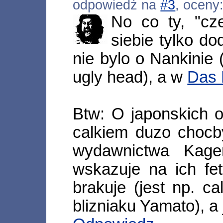
odpowiedź na
#3
, oceny
No co ty, "cze
siebie tylko 
nie bylo o Nankinie 
ugly head), a w
Das 
Btw: O japonskich ok
calkiem duzo chocb
wydawnictwa Kage
wskazuje na ich fe
brakuje (jest np. c
blizniaku Yamato), a 