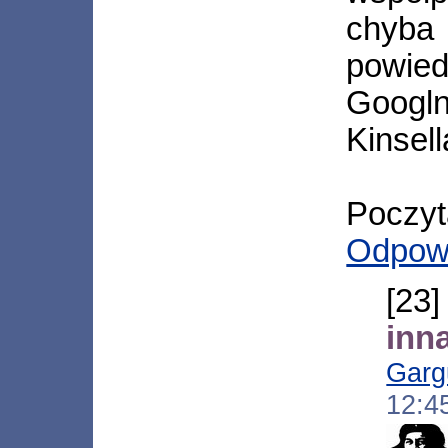
chyba 
powied
Googl
Kinsell
Poczyta
Odpow
[23
inn
Garg
12:4