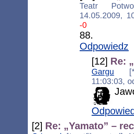
Teatr Potwo
14.05.2009, 1
-0
88.
Odpowiedz
[12]
Re: 
Gargu
[*.1
11:03:03, 
Jawol
Odpowie
[2]
Re: „Yamato” – rec