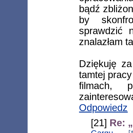
bądź zbliżon
by skonfr
sprawdzić 
znalazłam t
Dziękuję za
tamtej pracy
filmach, 
zainteresow
Odpowiedz
[21]
Re: 