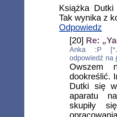
Książka Dutk
Tak wynika z k
Odpowiedz
[20]
Re: „Ya
Anka :P [*.t
odpowiedź na
Owszem ni
dookreślić. 
Dutki się w
aparatu n
skupiły s
opracowani