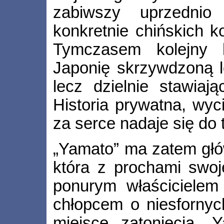
zabiwszy uprzednio
konkretnie chińskich k
Tymczasem kolejny k
Japonię skrzywdzoną le
lecz dzielnie stawiają
Historia prywatna, wyc
za serce nadaje się do
„Yamato” ma zatem głó
która z prochami swoj
ponurym właścicielem
chłopcem o niesfornyc
miejsce zatonięcia „