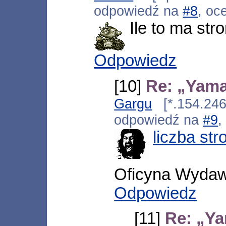
odpowiedź na
#8
, oc
Ile to ma str
Odpowiedz
[10]
Re: „Yama
Gargu
[*.154.246.
odpowiedź na
#9
,
liczba str
Oficyna Wyda
Odpowiedz
[11]
Re: „Ya