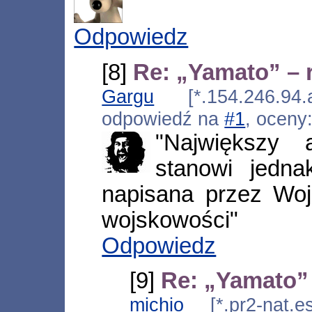
Odpowiedz
[8]
Re: „Yamato” – 
Gargu
[*.154.246.94.a
odpowiedź na
#1
, oceny
"Największy 
stanowi jedna
napisana przez Woj
wojskowości"
Odpowiedz
[9]
Re: „Yamato” 
michio
[*.pr2-nat.es