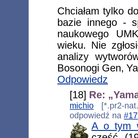
Chciałam tylko do
bazie innego - 
naukowego UMK,
wieku. Nie zgłos
analizy wytworów
Bosonogi Gen, Ya
Odpowiedz
[18]
Re: „Yama
michio
[*.pr2-nat
odpowiedź na
#17
A o tym 
część (1