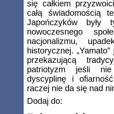
się całkiem przyzwoic
całą świadomością t
Japończyków były t
nowoczesnego społ
nacjonalizmu, upade
historycznej. „Yamato”
przekazującą tradyc
patriotyzm jeśli nie
dyscyplinę i ofiarnoś
raczej nie da się nad 
Dodaj do: