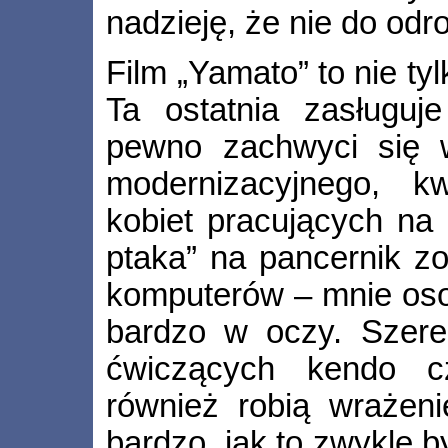
nadzieję, że nie do odr
Film „Yamato” to nie tyl
Ta ostatnia zasługuj
pewno zachwyci się w
modernizacyjnego, k
kobiet pracujących na 
ptaka” na pancernik z
komputerów – mnie osobi
bardzo w oczy. Szereg
ćwiczących kendo c
również robią wrażeni
bardzo, jak to zwykle 