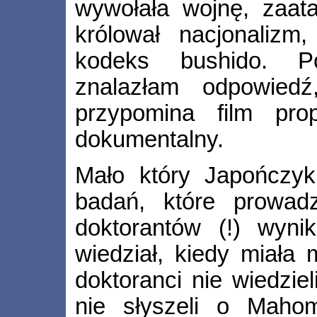
wywołała wojnę, zaat
królował nacjonaliz
kodeks bushido. P
znalazłam odpowiedź
przypomina film pro
dokumentalny.
Mało który Japończyk
badań, które prowad
doktorantów (!) wyni
wiedział, kiedy miała 
doktoranci nie wiedziel
nie słyszeli o Mahom