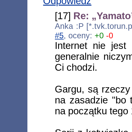
Odpowiedz
[17]
Re: „Yamato”
Anka :P [*.tvk.torun.
#5
, oceny:
+0
-0
Internet nie jes
generalnie niczym
Ci chodzi.
Gargu, są rzeczy 
na zasadzie "bo 
na początku tego 1