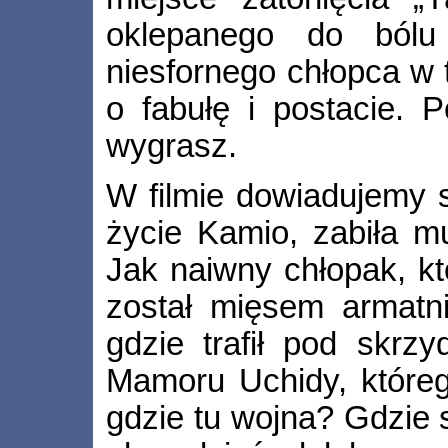
oklepanego do bólu
niesfornego chłopca w 
o fabułę i postacie. P
wygrasz.
W filmie dowiadujemy s
życie Kamio, zabiła mu
Jak naiwny chłopak, k
został mięsem armatn
gdzie trafił pod skr
Mamoru Uchidy, któreg
gdzie tu wojna? Gdzie 