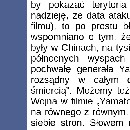
by pokazać terytoria
nadzieję, że data atak
filmu), to po prostu 
wspomniano o tym, że
były w Chinach, na tys
północnych wyspac
pochwałę generała Y
rozsądny w całym do
śmiercią”. Możemy też
Wojna w filmie „Yamato
na równego z równym,
siebie stron. Słowem