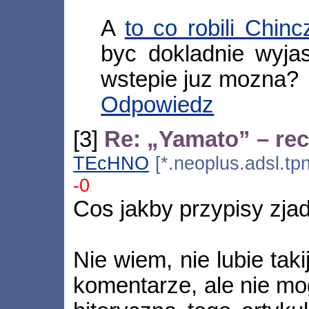
A
to co robili Chin
byc dokladnie wyja
wstepie juz mozna?
Odpowiedz
[3]
Re: „Yamato” – rec
TEcHNO
[*.neoplus.adsl.tp
-0
Cos jakby przypisy zjad
Nie wiem, nie lubie tak
komentarze, ale nie mo