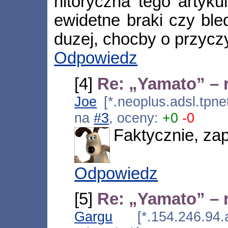
hitoryczna tego artyku
ewidetne braki czy bled
duzej, chocby o przyczy
Odpowiedz
[4]
Re: „Yamato” – 
Joe
[*.neoplus.adsl.tpne
na
#3
, oceny:
+0
-0
Faktycznie, za
Odpowiedz
[5]
Re: „Yamato” – 
Gargu
[*.154.246.94.a