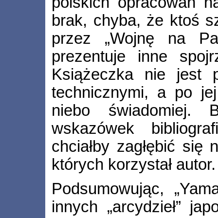
polskich opracowań n
brak, chyba, że ktoś s
przez „Wojnę na Pa
prezentuje inne spojr
Książeczka nie jest 
technicznymi, a po jej
niebo świadomiej. 
wskazówek bibliograf
chciałby zagłębić się 
których korzystał autor.
Podsumowując, „Yamat
innych „arcydzieł” jap