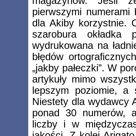
magazynów. Jeśli z
pierwszymi numerami 
dla Akiby korzystnie. 
szarobura okładka p
wydrukowana na ładnie
błędów ortograficznyc
„jakby pałeczki”. W p
artykuły mimo wszystk
lepszym poziomie, a s
Niestety dla wydawcy 
ponad 30 numerów, a 
liczby i w międzycz
jakości. Z kolei Ariga