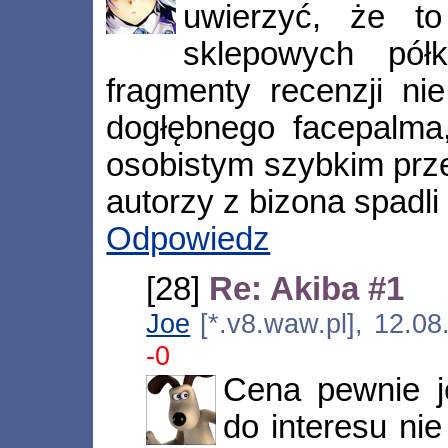
uwierzyć, że t
sklepowych pół
fragmenty recenzji ni
dogłębnego facepalma
osobistym szybkim prz
autorzy z bizona spadli 
Odpowiedz
[28]
Re: Akiba #1
Joe
[*.v8.waw.pl], 12.0
-0
Cena pewnie j
do interesu nie