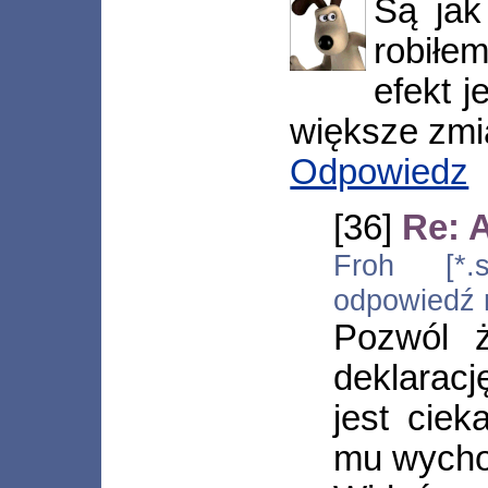
Są jak
robiłe
efekt j
większe zmi
Odpowiedz
[36]
Re: 
Froh [*.s
odpowiedź
Pozwól ż
deklaracj
jest cie
mu wychod