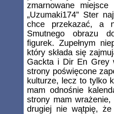
zmarnowane miejsce 
„Uzumaki174” Ster naj
chce przekazać, a n
Smutnego obrazu dop
figurek. Zupełnym nie
który składa się zajmu
Gackta i Dir En Grey w
strony poświęcone zapo
kulturze, lecz to tylko
mam odnośnie kalendar
strony mam wrażenie, ż
drugiej nie wątpię, ż