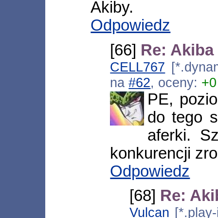
Akiby.
Odpowiedz
[66]
Re: Akiba
CELL767
[*.dynam
na
#62
, oceny:
+0
PE, pozi
do tego s
aferki. S
konkurencji zro
Odpowiedz
[68]
Re: Aki
Vulcan
[*.play-