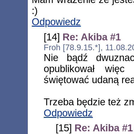
:)
Odpowiedz
[14]
Re: Akiba #1
Froh [78.9.15.*], 11.08.
Nie bądź dwuznac
opublikował wię
świętować udaną rea
Trzeba będzie też zm
Odpowiedz
[15]
Re: Akiba #1