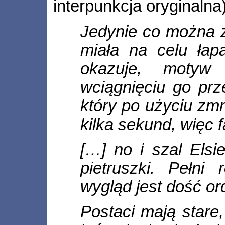
interpunkcja oryginalna)
Jedynie co można za
miała na celu łap
okazuje, motyw
wciągnięciu go prz
który po użyciu zmn
kilka sekund, więc 
[…] no i szal Elsie
pietruszki. Pełni
wygląd jest dość or
Postaci mają stare