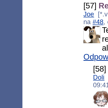
[57]
Re
Joe
[*.v
na
#48
,
T
r
a
Odpow
[58
Doli
09:4