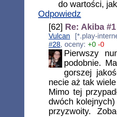
do wartości, ja
Odpowiedz
[62]
Re: Akiba #1
Vulcan
[*.play-inter
#28
, oceny:
+0
-0
Pierwszy nu
podobnie. Ma
gorszej jako
necie aż tak wiele
Mimo tej przypad
dwóch kolejnych) 
przyzwoity. Zob