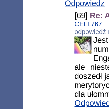
Odpowiedz
[69]
Re: 
CELL767
[
odpowiedź
Jes
num
Enga
ale nies
doszedł j
merytoryc
dla ułomn
Odpowie