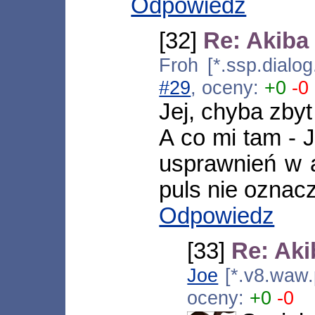
Odpowiedz
[32]
Re: Akiba
Froh [*.ssp.dialo
#29
, oceny:
+0
-0
Jej, chyba zby
A co mi tam - 
usprawnień w 
puls nie oznacz
Odpowiedz
[33]
Re: Aki
Joe
[*.v8.waw.
oceny:
+0
-0