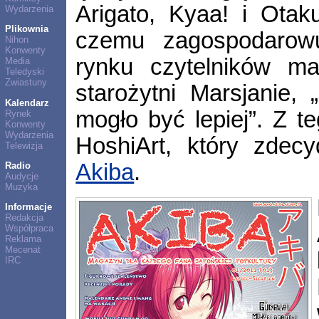
Arigato, Kyaa! i Otak
Wydarzenia
Plikownia
czemu zagospodarowu
Nihon
Konwenty
rynku czytelników ma
Media
Teledyski
Zwiastuny
starożytni Marsjanie, 
Kalendarz
mogło być lepiej”. Z t
Rynek
Konwenty
Wydarzenia
HoshiArt, który zde
Telewizja
Akiba
.
Radio
Audycje
Muzyka
Informacje
Redakcja
Współpraca
Reklama
Mecenat
IRC