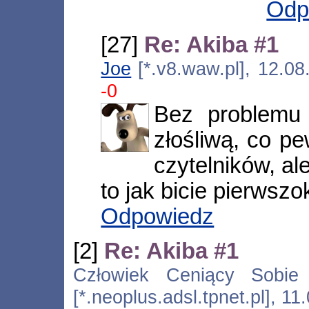
Odp
[27]
Re: Akiba #1
Joe
[*.v8.waw.pl], 12.0
-0
Bez problemu 
złośliwą, co p
czytelników, al
to jak bicie pierwszo
Odpowiedz
[2]
Re: Akiba #1
Człowiek Ceniący Sobi
[*.neoplus.adsl.tpnet.pl], 1