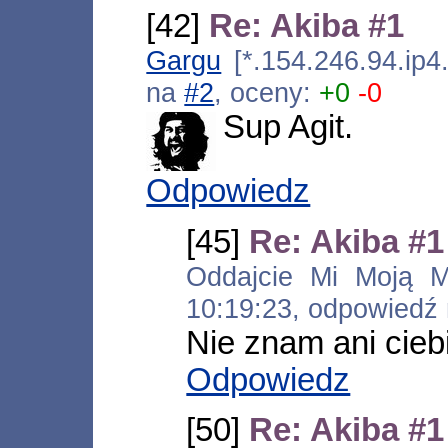
[42]
Re: Akiba #1
Gargu
[*.154.246.94.ip4
na
#2
, oceny:
+0
-0
Sup Agit.
Odpowiedz
[45]
Re: Akiba #1
Oddajcie Mi Moją Mło
10:19:23, odpowiedź
Nie znam ani ciebi
Odpowiedz
[50]
Re: Akiba #1