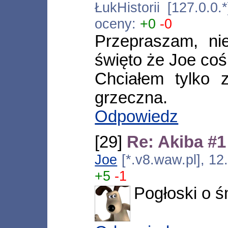
ŁukHistorii [127.0.0
oceny:
+0
-0
Przepraszam, nie
święto że Joe coś
Chciałem tylko 
grzeczna.
Odpowiedz
[29]
Re: Akiba #1
Joe
[*.v8.waw.pl], 1
+5
-1
Pogłoski o 