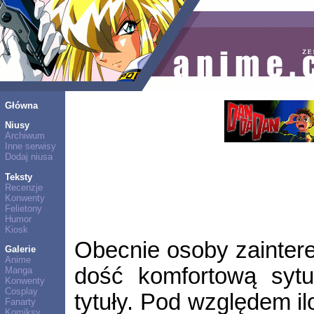
Główna
Niusy
Archiwum
Inne serwisy
Dodaj niusa
Teksty
Recenzje
Konwenty
Felietony
Humor
Kiosk
Obecnie osoby zainter
Galerie
Anime
dość komfortową syt
Manga
Konwenty
Cosplay
tytuły. Pod względem il
Fanarty
Komiksy