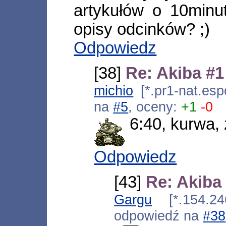
artykułów o 10minu
opisy odcinków? ;)
Odpowiedz
[38]
Re: Akiba #1
michio
[*.pr1-nat.esp
na
#5
, oceny:
+1
-0
6:40, kurwa,
Odpowiedz
[43]
Re: Akiba
Gargu
[*.154.246
odpowiedź na
#38