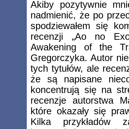
Akiby pozytywnie mn
nadmienić, że po przec
spodziewałem się kom
recenzji „Ao no Ex
Awakening of the Tra
Gregorczyka. Autor nie
tych tytułów, ale rece
że są napisane nieco
koncentrują się na str
recenzje autorstwa Ma
które okazały się pra
Kilka przykładów z