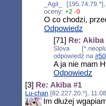
_Agit_ [195.74.79.*
oceny:
+2
-0
O co chodzi, prze
Odpowiedz
[71]
Re: Akiba
Slova [*.neoplu
odpowiedź na
#50
A ja nie mam H
Odpowiedz
[3]
Re: Akiba #1
Lu-chan
[82.227.20.*], 11.0
Im dłużej wgapiam