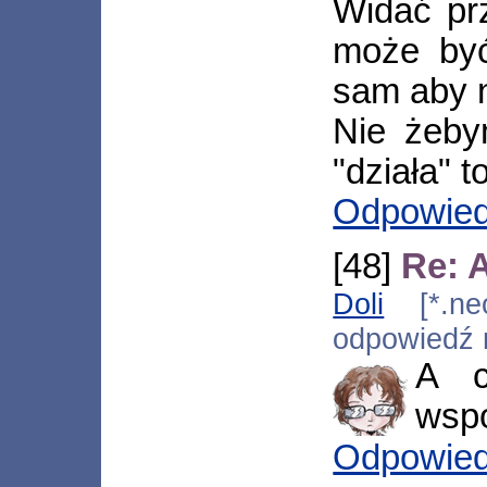
Widać prz
może być
sam aby n
Nie żebym
"działa" 
Odpowie
[48]
Re: 
Doli
[*.neop
odpowiedź
A c
wspó
Odpowie