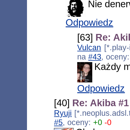
Nie dener
Odpowiedz
[63]
Re: Aki
Vulcan
[*.play-
na
#43
, oceny
Każdy ma
Odpowiedz
[40]
Re: Akiba #1
Ryuji
[*.neoplus.adsl.
#5
, oceny:
+0
-0