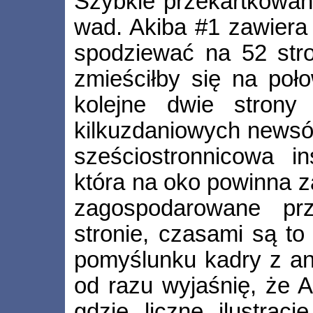
Szybkie przekartkowan
wad. Akiba #1 zawiera 
spodziewać na 52 stro
zmieściłby się na poło
kolejne dwie strony
kilkuzdaniowych newsó
sześciostronnicowa in
która na oko powinna za
zagospodarowane prz
stronie, czasami są t
pomyślunku kadry z an
od razu wyjaśnię, że 
gdzie liczne ilustrac