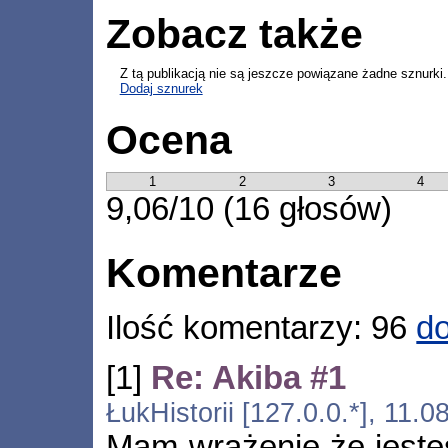
Zobacz także
Z tą publikacją nie są jeszcze powiązane żadne sznurki.
Dodaj sznurek
Ocena
1
2
3
4
9,06/10 (16 głosów)
Komentarze
Ilość komentarzy: 96
do
[1]
Re: Akiba #1
ŁukHistorii [127.0.0.*], 11.
Mam wrażenie że jesteś