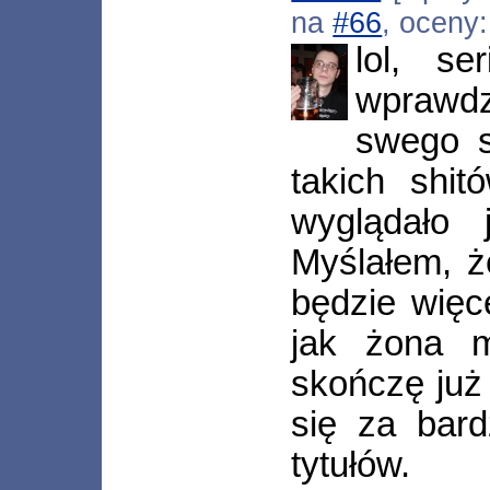
na
#66
, oceny
lol, s
wprawdzi
swego s
takich shit
wyglądało 
Myślałem, że
będzie wię
jak żona m
skończę już 
się za bar
tytułów.