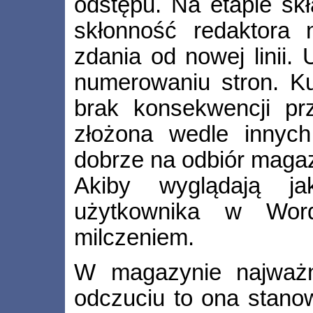
odstępu. Na etapie sk
skłonność redaktora
zdania od nowej linii.
numerowaniu stron. Ku
brak konsekwencji pr
złożona wedle innyc
dobrze na odbiór magaz
Akiby wyglądają ja
użytkownika w Wor
milczeniem.
W magazynie najważn
odczuciu to ona stano