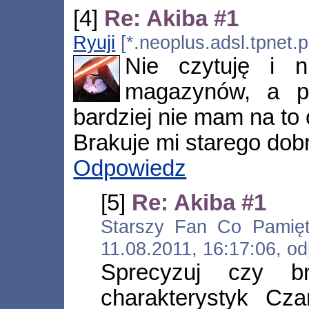
[4]
Re: Akiba #1
Ryuji
[*.neoplus.adsl.tpnet.p
Nie czytuję i 
magazynów, a p
bardziej nie mam na to 
Brakuje mi starego dobr
Odpowiedz
[5]
Re: Akiba #1
Starszy Fan Co Pamięta
11.08.2011, 16:17:06, 
Sprecyzuj czy br
charakterystyk Cza