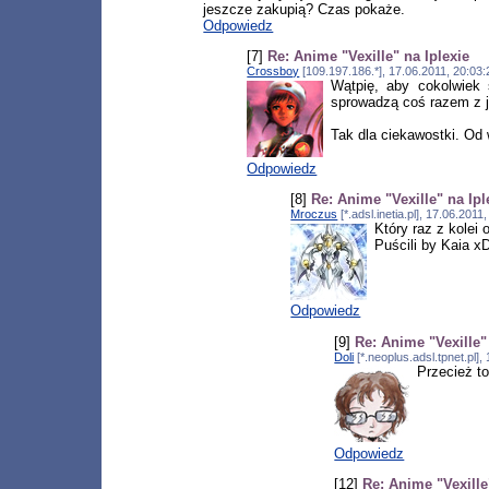
jeszcze zakupią? Czas pokaże.
Odpowiedz
[7]
Re: Anime "Vexille" na Iplexie
Crossboy
[109.197.186.*], 17.06.2011, 20:03
Wątpię, aby cokolwiek 
sprowadzą coś razem z j
Tak dla ciekawostki. Od
Odpowiedz
[8]
Re: Anime "Vexille" na Ipl
Mroczus
[*.adsl.inetia.pl], 17.06.201
Który raz z kolei
Puścili by Kaia x
Odpowiedz
[9]
Re: Anime "Vexille"
Doli
[*.neoplus.adsl.tpnet.pl]
Przecież to
Odpowiedz
[12]
Re: Anime "Vexille