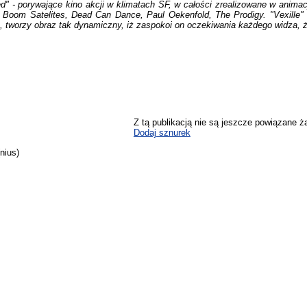
d" - porywające kino akcji w klimatach SF, w całości zrealizowane w animac
oom Satelites, Dead Can Dance, Paul Oekenfold, The Prodigy. "Vexille" 
ą, tworzy obraz tak dynamiczny, iż zaspokoi on oczekiwania każdego widza
Z tą publikacją nie są jeszcze powiązane ż
Dodaj sznurek
nius)