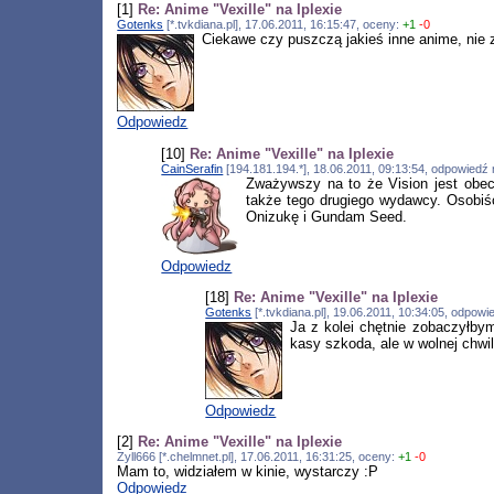
[1]
Re: Anime "Vexille" na Iplexie
Gotenks
[*.tvkdiana.pl], 17.06.2011, 16:15:47, oceny:
+1
-0
Ciekawe czy puszczą jakieś inne anime, nie z
Odpowiedz
[10]
Re: Anime "Vexille" na Iplexie
CainSerafin
[194.181.194.*], 18.06.2011, 09:13:54, odpowiedź
Zważywszy na to że Vision jest obec
także tego drugiego wydawcy. Osobiśc
Onizukę i Gundam Seed.
Odpowiedz
[18]
Re: Anime "Vexille" na Iplexie
Gotenks
[*.tvkdiana.pl], 19.06.2011, 10:34:05, odpow
Ja z kolei chętnie zobaczyłby
kasy szkoda, ale w wolnej chwil
Odpowiedz
[2]
Re: Anime "Vexille" na Iplexie
Zyll666 [*.chelmnet.pl], 17.06.2011, 16:31:25, oceny:
+1
-0
Mam to, widziałem w kinie, wystarczy :P
Odpowiedz