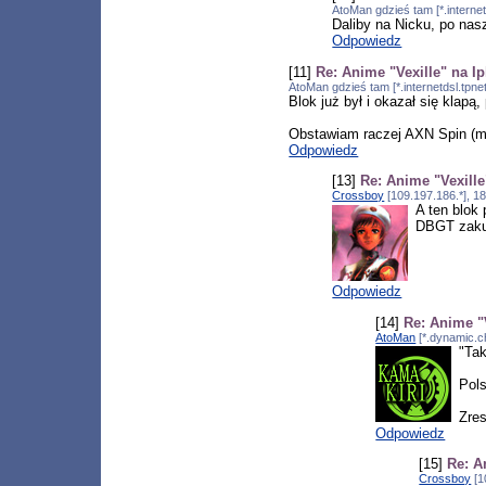
AtoMan gdzieś tam [*.internet
Daliby na Nicku, po nas
Odpowiedz
[11]
Re: Anime "Vexille" na Ip
AtoMan gdzieś tam [*.internetdsl.tpne
Blok już był i okazał się klapą
Obstawiam raczej AXN Spin (ma
Odpowiedz
[13]
Re: Anime "Vexille
Crossboy
[109.197.186.*], 1
A ten blok
DBGT zakup
Odpowiedz
[14]
Re: Anime "V
AtoMan
[*.dynamic.ch
"Ta
Pols
Zres
Odpowiedz
[15]
Re: A
Crossboy
[1