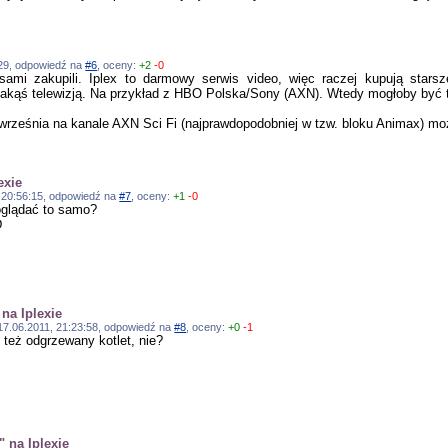
:29, odpowiedź na
#6
, oceny:
+2
-0
sami zakupili. Iplex to darmowy serwis video, więc raczej kupują star
akąś telewizją. Na przykład z HBO Polska/Sony (AXN). Wtedy mogłoby być t
 września na kanale AXN Sci Fi (najprawdopodobniej w tzw. bloku Animax) mo
exie
1, 20:56:15, odpowiedź na
#7
, oceny:
+1
-0
 oglądać to samo?
D
 na Iplexie
, 17.06.2011, 21:23:58, odpowiedź na
#8
, oceny:
+0
-1
 też odgrzewany kotlet, nie?
" na Iplexie