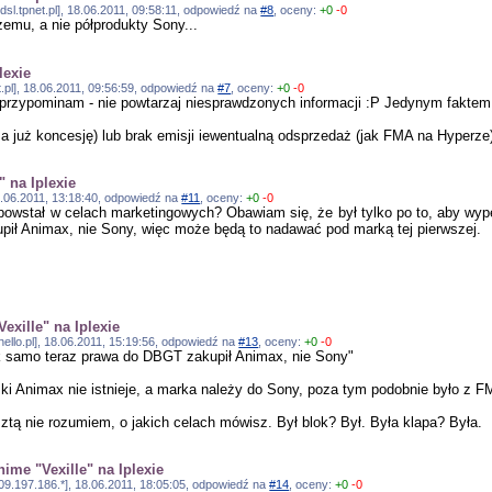
dsl.tpnet.pl], 18.06.2011, 09:58:11, odpowiedź na
#8
, oceny:
+0
-0
zemu, a nie półprodukty Sony...
lexie
t.pl], 18.06.2011, 09:56:59, odpowiedź na
#7
, oceny:
+0
-0
, przypominam - nie powtarzaj niesprawdzonych informacji :P Jedynym faktem je
 już koncesję) lub brak emisji iewentualną odsprzedaż (jak FMA na Hyperze
" na Iplexie
8.06.2011, 13:18:40, odpowiedź na
#11
, oceny:
+0
-0
 powstał w celach marketingowych? Obawiam się, że był tylko po to, aby wy
ił Animax, nie Sony, więc może będą to nadawać pod marką tej pierwszej.
exille" na Iplexie
ello.pl], 18.06.2011, 15:19:56, odpowiedź na
#13
, oceny:
+0
-0
k samo teraz prawa do DBGT zakupił Animax, nie Sony"
ki Animax nie istnieje, a marka należy do Sony, poza tym podobnie było z 
ztą nie rozumiem, o jakich celach mówisz. Był blok? Był. Była klapa? Była.
nime "Vexille" na Iplexie
09.197.186.*], 18.06.2011, 18:05:05, odpowiedź na
#14
, oceny:
+0
-0