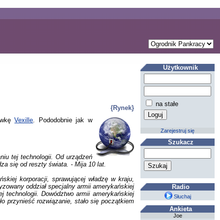
Użytkownik
na stałe
{Rynek}
żówkę
Vexille
. Pododobnie jak w
Zarejestruj się
Szukacz
iu tej technologii. Od urządzeń
 się od reszty świata. - Mija 10 lat.
skiej korporacji, sprawującej władzę w kraju,
tyzowany oddział specjalny armii amerykańskiej
Radio
j technologii. Dowództwo armii amerykańskiej
Słuchaj
ało przynieść rozwiązanie, stało się początkiem
Ankieta
Joe