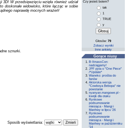
ji 3D! W przedsięwzięciu wzięła również udział
Czy jesteś botem?
to doskonałe widowisko, które łącząc w sobie
tak
, żądnego naprawdę mocnych wrażeń!
1
TRUE
y
Głosów:
79
Zobacz wyniki
Inne ankiety
adne sznurki.
Gorące niusy
B-XmassCon:
nadciągamy!
JPF pyta o "One Piece"
/*Update*
Waneko: prośba do
fanów
Aktorska wersja
"Cowboya Bebopa" nie
powstanie
nyanyan.mangowe.pl -
kwejk dla otaku
Rynkowe
podsumowanie
miesiąca - Mangi i
Manhwy w lipcu '26
Rynkowe
podsumowanie
miesiąca - Mangi i
Sposób wyświetlania:
Manhwy w październiku
'14