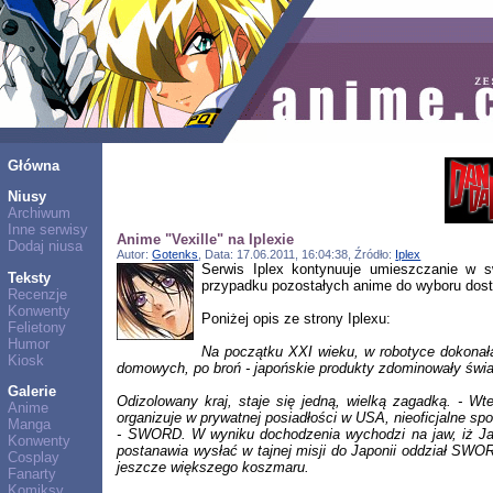
Główna
Niusy
Archiwum
Inne serwisy
Anime "Vexille" na Iplexie
Dodaj niusa
Autor:
Gotenks
, Data: 17.06.2011, 16:04:38, Źródło:
Iplex
Serwis Iplex kontynuuje umieszczanie w 
Teksty
przypadku pozostałych anime do wyboru dosta
Recenzje
Konwenty
Poniżej opis ze strony Iplexu:
Felietony
Humor
Na początku XXI wieku, w robotyce dokonała 
Kiosk
domowych, po broń - japońskie produkty zdominowały świato
Galerie
Odizolowany kraj, staje się jedną, wielką zagadką. - Wt
Anime
organizuje w prywatnej posiadłości w USA, nieoficjalne sp
Manga
- SWORD. W wyniku dochodzenia wychodzi na jaw, iż Japo
Konwenty
postanawia wysłać w tajnej misji do Japonii oddział SWORD
Cosplay
jeszcze większego koszmaru.
Fanarty
Komiksy