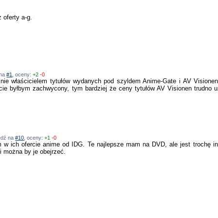
 oferty a-g.
 na
#1
, oceny:
+2
-0
nie właścicielem tytułów wydanych pod szyldem Anime-Gate i AV Visionen,
ie byłbym zachwycony, tym bardziej że ceny tytułów AV Visionen trudno uz
iedź na
#10
, oceny:
+1
-0
m w ich ofercie anime od IDG. Te najlepsze mam na DVD, ale jest trochę in
i można by je obejrzeć.