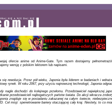
swojej ofercie anime od Anime-Gate. Tym razem dostajemy pełnometra
jemy wersję z polskim lektorem lub napisami.
się rewolucja. Przez pół wieku, Japonia była liderem w badaniach i wdrażan
wy rynek. W roku 2067, przy użyciu najnowszej technologii, Japonia odgradza
edy nagle dochodzi do kolejnego przełomu. Przedstawiciel największej japoń
otkanie przedstawicieli najbogatszych państw świata. Do akcji wkracza zrobo
nia znajduje się w posiadaniu zakazanej na całym świecie, niebezpieczne
. Cel misji: spenetrowanie bariery otaczającej cały kraj. Niestety, to co mi