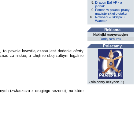
Dragon Ball AF - a
jednak
Pomoc w pisaniu pracy
magisterskiej o otaku
Nowości w sklepiku
Waneko
Reklama
Naklejki motywacyjne
Dodaj sznurek
Polecamy
 to pewnie kwestią czasu jest dodanie oferty
nać za niskie, a chętnie obejrzałbym legalnie
Zrób dobry uczynek. :-)
nych (zwłaszcza z drugiego sezonu), na które