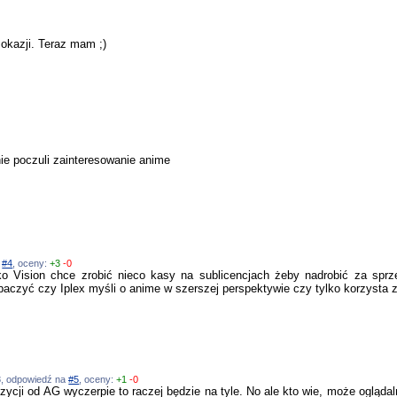
 okazji. Teraz mam ;)
nie poczuli zainteresowanie anime
a
#4
, oceny:
+3
-0
lko Vision chce zrobić nieco kasy na sublicencjach żeby nadrobić za sprz
aczyć czy Iplex myśli o anime w szerszej perspektywie czy tylko korzysta z
08, odpowiedź na
#5
, oceny:
+1
-0
pozycji od AG wyczerpie to raczej będzie na tyle. No ale kto wie, może ogląda