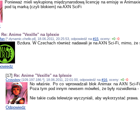
Ponieważ mieli wykupioną międzynarodową licencję na emisję w Animaxie,
pod tą marką (czyli blokiem) na AXN SciFi
z
]
Re: Anime "Vexille" na Iplexie
Man
[*.dynamic.chello.pl], 18.06.2011, 20:25:53, odpowiedź na
#15
, oceny:
+0
-0
Bzdura. W Czechach również nadawali je na AXN Sci-Fi, mimo, że
owiedz
[17]
Re: Anime "Vexille" na Iplexie
Crossboy
[109.197.186.*], 18.06.2011, 22:01:00, odpowiedź na
#16
, oceny:
+0
-0
No właśnie. Po co wprowadzali blok Animax na AXN Sci-Fi
Poza tym pod innym newsem mówiłeś, że były rozwidlenia -
Nie takie cuda telewizje wyczyniali, aby wykorzystać prawa.
Odpowiedz