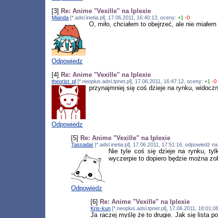
[3]
Re: Anime "Vexille" na Iplexie
Mianda
[*.adsl.inetia.pl], 17.06.2011, 16:40:13, oceny:
+1
-0
O, miło, chciałem to obejrzeć, ale nie miałem
Odpowiedz
[4]
Re: Anime "Vexille" na Iplexie
theorist_pl
[*.neoplus.adsl.tpnet.pl], 17.06.2011, 16:47:12, oceny:
+1
-0
przynajmniej się coś dzieje na rynku, widocz
Odpowiedz
[5]
Re: Anime "Vexille" na Iplexie
Tassadar
[*.adsl.inetia.pl], 17.06.2011, 17:51:16, odpowiedź n
Nie tyle coś się dzieje na rynku, ty
wyczerpie to dopiero będzie można zob
Odpowiedz
[6]
Re: Anime "Vexille" na Iplexie
Kris-kun
[*.neoplus.adsl.tpnet.pl], 17.06.2011, 18:01:
Ja raczej myślę że to drugie. Jak się lista 