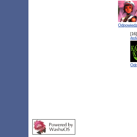
Odpowied
[16
Ato
Odp