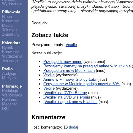
"Vexille" to najnowsze dzieło twórców sławnego "Applesee
Wydarzenia
plejada gwiazd światowej muzyki: Basement Jaxx, Boom B
spektakularne sceny akcji z niezwykle porywającą muzyk
Plikownia
Nihon
Konwenty
Dodaj do:
Media
Teledyski
Zobacz także
Zwiastuny
Kalendarz
Powiązane tematy:
Vexille
.
Rynek
Konwenty
Nasze publikacje:
Wydarzenia
Telewizja
Przegląd filmów anime
(wydarzenie)
Rozdajemy karnety na przegląd anime w Multikinie
(
Radio
Przegląd anime w Multikinach
(nius)
Audycje
Vexille
(wydarzenie)
Muzyka
Anime w Filmowej Stolicy Lata
(nius)
Ceny anime w Merlinie spadają nawet o 60%
(nius)
Informacje
Vexille
(wydarzenie)
Redakcja
„Vexille” na DVD i Blu-ray
(nius)
Współpraca
„Vexille” na DVD w sierpniu
(nius)
Reklama
„Vexille” nagrodzone w Filadelfii
(nius)
Mecenat
IRC
Komentarze
Ilość komentarzy: 18
dodaj