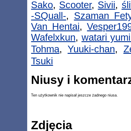
Sako
,
Scooter
,
Sivii
,
śl
-SQuall-
,
Szaman Fet
Van Hentai
,
Vesper19
Wafelxkun
,
watari yum
Tohma
,
Yuuki-chan
,
Z
Tsuki
Niusy i komentar
Ten użytkownik nie napisał jeszcze żadnego niusa.
Zdjęcia