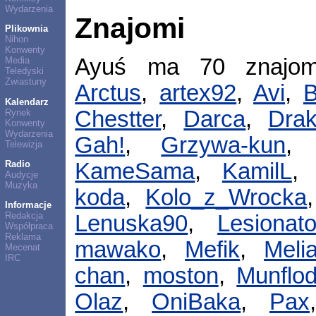
Wydarzenia
Znajomi
Plikownia
Nihon
Konwenty
Ayuś ma 70 znajo
Media
Teledyski
Zwiastuny
Arctus
,
artex92
,
Avi
,
B
Kalendarz
Chestter
,
Darca
,
Dra
Rynek
Konwenty
Wydarzenia
Gah!
,
Grzywa-kun
Telewizja
Radio
KameSama
,
KamilL
Audycje
Muzyka
koda
,
Kolo_z_Wrocka
Informacje
Redakcja
Lenuska90
,
Lesionato
Współpraca
Reklama
mawako
,
Mefik
,
Meli
Mecenat
IRC
chan
,
moston
,
Munflo
Olaz
,
OniBaka
,
Pax