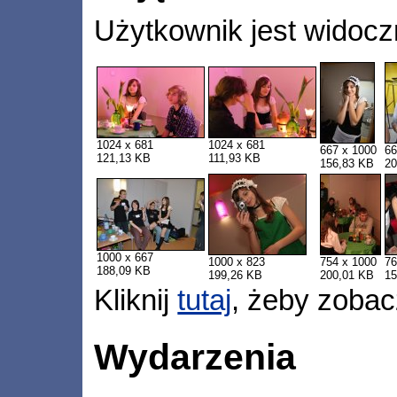
Użytkownik jest widocz
1024 x 681
1024 x 681
667 x 1000
66
121,13 KB
111,93 KB
156,83 KB
20
1000 x 667
1000 x 823
754 x 1000
76
188,09 KB
199,26 KB
200,01 KB
15
Kliknij
tutaj
, żeby zobac
Wydarzenia