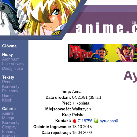
Główna
Niusy
Archiwum
Inne serwisy
Dodaj niusa
A
Teksty
Recenzje
Konwenty
Felietony
Imię:
Anna
Humor
Data urodzin:
04/21/91 (35 lat)
Kiosk
Płeć:
♀ kobieta
Galerie
Miejscowość:
Wałbrzych
Anime
Kraj:
Polska
Manga
Kontakt:
7118756
ayu-chan0
Konwenty
Ostatnie logowanie:
18.10.2015
Cosplay
Fanarty
Data rejestracji:
15.04.2009
Komiksy