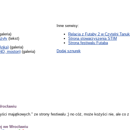
Inne serwisy:
galeria)
Relacja z Futaby 2 w Czytelni Tanuk
ożyły
(tekst)
Strona stowarzyszenia STIM
Strona festiwalu Futaba
 Anka)
(galeria)
Dodaj sznurek
HNO, moston)
(galeria)
Wrocławiu
i majątkowych." ze strony festiwalu ;) no cóż, może kożyści nie, ale co z k
ej we Wrocławiu