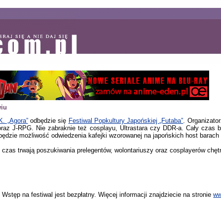
wiu
K. „Agora”
odbędzie się
Festiwal Popkultury Japońskiej „Futaba”
. Organizator
 oraz J-RPG. Nie zabraknie też cosplayu, Ultrastara czy DDR-a. Cały czas
e będzie możliwość odwiedzenia kafejki wzorowanej na japońskich host barach
ły czas trwają poszukiwania prelegentów, wolontariuszy oraz cosplayerów chę
 Wstęp na festiwal jest bezpłatny. Więcej informacji znajdziecie na stronie
ww