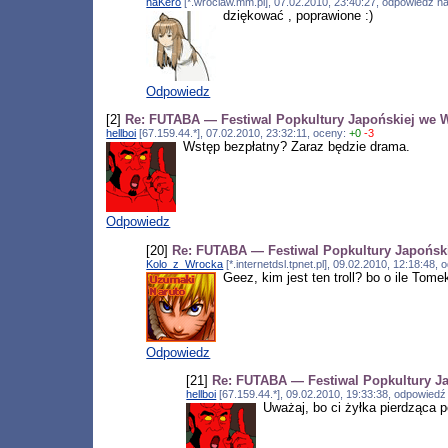
haKero
[*.wroclaw.mm.pl], 07.02.2010, 23:40:27, odpowiedź n
dziękować , poprawione :)
Odpowiedz
[2]
Re: FUTABA — Festiwal Popkultury Japońskiej we 
hellboi
[67.159.44.*], 07.02.2010, 23:32:11, oceny:
+0
-3
Wstęp bezpłatny? Zaraz będzie drama.
Odpowiedz
[20]
Re: FUTABA — Festiwal Popkultury Japońsk
Kolo_z_Wrocka
[*.internetdsl.tpnet.pl], 09.02.2010, 12:18:48
Geez, kim jest ten troll? bo o ile Tome
Odpowiedz
[21]
Re: FUTABA — Festiwal Popkultury J
hellboi
[67.159.44.*], 09.02.2010, 19:33:38, odpowied
Uważaj, bo ci żyłka pierdząca p