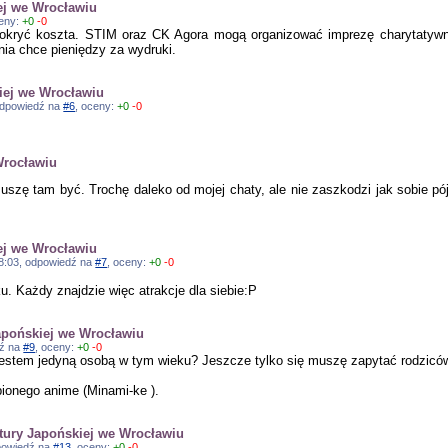
ej we Wrocławiu
ceny:
+0
-0
okryć koszta. STIM oraz CK Agora mogą organizować imprezę charytatywnie
nia chce pieniędzy za wydruki.
iej we Wrocławiu
 odpowiedź na
#6
, oceny:
+0
-0
Wrocławiu
muszę tam być. Trochę daleko od mojej chaty, ale nie zaszkodzi jak sobie pó
ej we Wrocławiu
:08:03, odpowiedź na
#7
, oceny:
+0
-0
. Każdy znajdzie więc atrakcje dla siebie:P
apońskiej we Wrocławiu
dź na
#9
, oceny:
+0
-0
ja jestem jedyną osobą w tym wieku? Jeszcze tylko się muszę zapytać rodzicó
bionego anime (Minami-ke ).
tury Japońskiej we Wrocławiu
odpowiedź na
#13
, oceny:
+0
-0