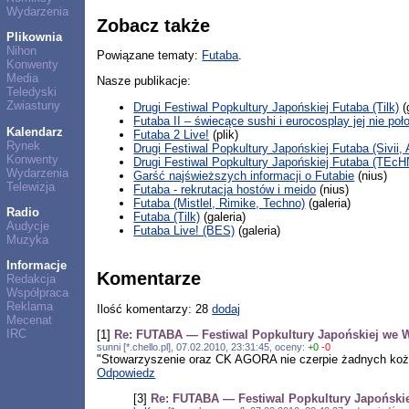
Wydarzenia
Zobacz także
Plikownia
Nihon
Powiązane tematy:
Futaba
.
Konwenty
Media
Nasze publikacje:
Teledyski
Zwiastuny
Drugi Festiwal Popkultury Japońskiej Futaba (Tilk)
(
Futaba II – świecące sushi i eurocosplay jej nie poł
Kalendarz
Futaba 2 Live!
(plik)
Rynek
Drugi Festiwal Popkultury Japońskiej Futaba (Sivii,
Konwenty
Drugi Festiwal Popkultury Japońskiej Futaba (TEc
Wydarzenia
Garść najświeższych informacji o Futabie
(nius)
Telewizja
Futaba - rekrutacja hostów i meido
(nius)
Futaba (Mistlel, Rimike, Techno)
(galeria)
Radio
Futaba (Tilk)
(galeria)
Audycje
Futaba Live! (BES)
(galeria)
Muzyka
Informacje
Komentarze
Redakcja
Współpraca
Reklama
Ilość komentarzy: 28
dodaj
Mecenat
IRC
[1]
Re: FUTABA — Festiwal Popkultury Japońskiej we 
sunni [*.chello.pl], 07.02.2010, 23:31:45, oceny:
+0
-0
"Stowarzyszenie oraz CK AGORA nie czerpie żadnych kożyśc
Odpowiedz
[3]
Re: FUTABA — Festiwal Popkultury Japoński