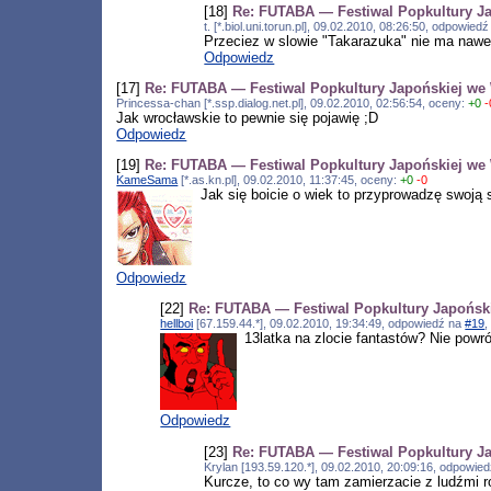
[18]
Re: FUTABA — Festiwal Popkultury J
t. [*.biol.uni.torun.pl], 09.02.2010, 08:26:50, odpowied
Przeciez w slowie "Takarazuka" nie ma nawet
Odpowiedz
[17]
Re: FUTABA — Festiwal Popkultury Japońskiej we
Princessa-chan [*.ssp.dialog.net.pl], 09.02.2010, 02:56:54, oceny:
+0
-
Jak wrocławskie to pewnie się pojawię ;D
Odpowiedz
[19]
Re: FUTABA — Festiwal Popkultury Japońskiej we
KameSama
[*.as.kn.pl], 09.02.2010, 11:37:45, oceny:
+0
-0
Jak się boicie o wiek to przyprowadzę swoją s
Odpowiedz
[22]
Re: FUTABA — Festiwal Popkultury Japońsk
hellboi
[67.159.44.*], 09.02.2010, 19:34:49, odpowiedź na
#19
,
13latka na zlocie fantastów? Nie powró
Odpowiedz
[23]
Re: FUTABA — Festiwal Popkultury J
Krylan [193.59.120.*], 09.02.2010, 20:09:16, odpowie
Kurcze, to co wy tam zamierzacie z ludźmi r