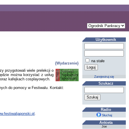
Użytkownik
na stałe
{Wydarzenie}
zy przygotowali wiele prelekcji o
 będzie można korzystać z usług
Zarejestruj się
 oraz kafejkach cosplayowych.
Szukacz
tnych do pomocy w Festiwalu. Kontakt:
Radio
w.festiwaljaponski.pl
.
Słuchaj
Ankieta
Joe