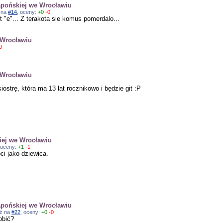
apońskiej we Wrocławiu
ź na
#14
, oceny:
+0
-0
 "e"... Z terakota sie komus pomerdalo...
 Wrocławiu
0
 Wrocławiu
iostrę, która ma 13 lat rocznikowo i będzie git :P
iej we Wrocławiu
 oceny:
+1
-1
ci jako dziewica.
apońskiej we Wrocławiu
dź na
#22
, oceny:
+0
-0
obić?