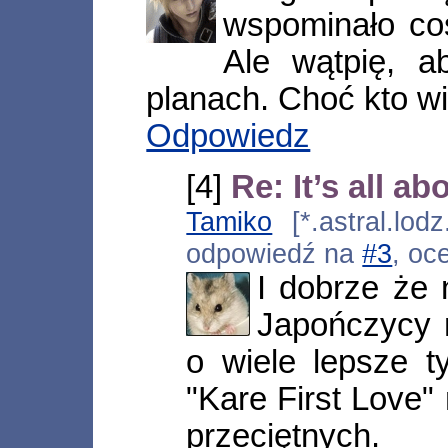
wspominało co
Ale wątpię, a
planach. Choć kto wie
Odpowiedz
[4]
Re: It’s all a
Tamiko
[*.astral.lodz
odpowiedź na
#3
, oc
I dobrze że 
Japończycy 
o wiele lepsze t
"Kare First Love
przeciętnych.