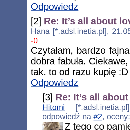
Odpowiedz
[2]
Re: It’s all about 
Hana [*.adsl.inetia.pl], 21
-0
Czytałam, bardzo fajna
dobra fabuła. Ciekawe, 
tak, to od razu kupię :D
Odpowiedz
[3]
Re: It’s all abou
Hitomi
[*.adsl.inetia.p
odpowiedź na
#2
, oceny
Z tego co pami