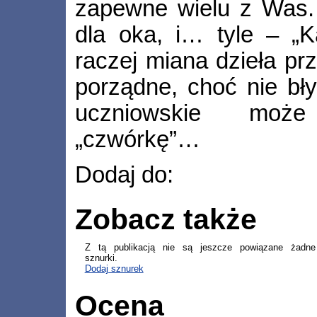
zapewne wielu z Was. 
dla oka, i… tyle – „
raczej miana dzieła pr
porządne, choć nie bł
uczniowskie moż
„czwórkę”…
Dodaj do:
Zobacz także
Z tą publikacją nie są jeszcze powiązane żadne
sznurki.
Dodaj sznurek
Ocena