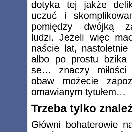
dotyka tej jakże delik
uczuć i skomplikowan
pomiędzy dwójką za
ludzi. Jeżeli więc mac
naście lat, nastoletni
albo po prostu bzika
se… znaczy miłości
obaw możecie zapoz
omawianym tytułem…
Trzeba tylko znale
Główni bohaterowie nas