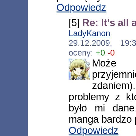
Odpowiedz
[5]
Re: It’s al
LadyKanon
[*.ne
29.12.2009, 19
oceny:
+0
-0
Może i
przyjem
zdaniem
problemy z któ
było mi dane
manga bardzo 
Odpowiedz