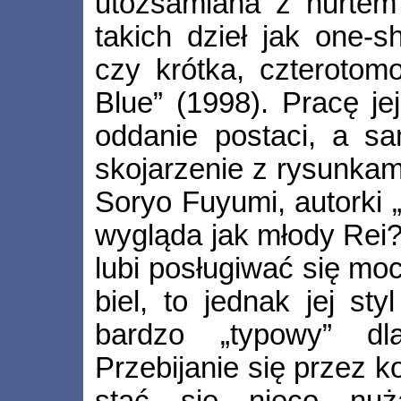
utożsamiana z nurtem 
takich dzieł jak one-s
czy krótka, czterotomo
Blue” (1998). Pracę je
oddanie postaci, a s
skojarzenie z rysunkam
Soryo Fuyumi, autorki „
wygląda jak młody Rei?)
lubi posługiwać się mo
biel, to jednak jej st
bardzo „typowy” d
Przebijanie się przez k