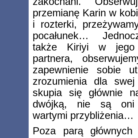
zakochani. Obserw
przemianę Karin w kobi
i rozterki, przeżywam
pocałunek… Jednocz
także Kiriyi w jego 
partnera, obserwuje
zapewnienie sobie ut
zrozumienia dla swej
skupia się głównie n
dwójką, nie są oni 
wartymi przybliżenia…
Poza parą głównych 