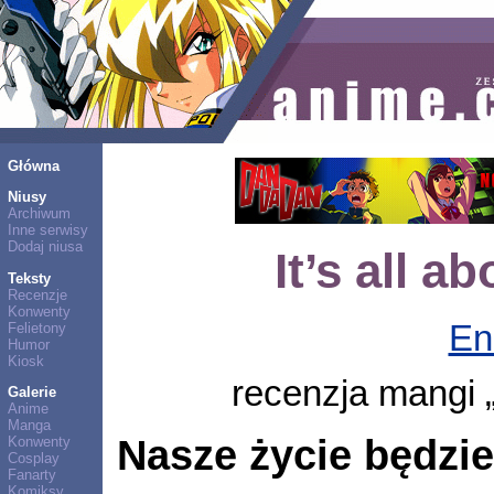
Główna
Niusy
Archiwum
Inne serwisy
Dodaj niusa
It’s all a
Teksty
Recenzje
Konwenty
En
Felietony
Humor
Kiosk
recenzja mangi „
Galerie
Anime
Manga
Nasze życie będzi
Konwenty
Cosplay
Fanarty
Komiksy