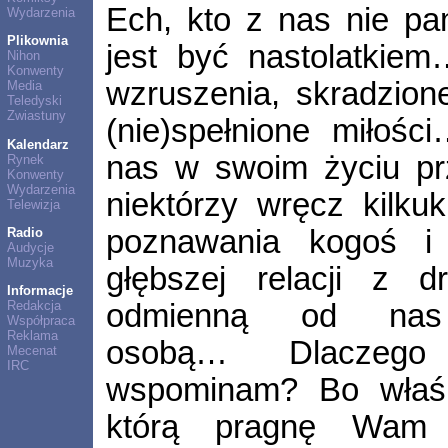
Ech, kto z nas nie pam
Wydarzenia
Plikownia
jest być nastolatkie
Nihon
Konwenty
wzruszenia, skradzione
Media
Teledyski
Zwiastuny
(nie)spełnione miłoś
Kalendarz
nas w swoim życiu pr
Rynek
Konwenty
Wydarzenia
niektórzy wręcz kilkuk
Telewizja
poznawania kogoś i
Radio
Audycje
Muzyka
głębszej relacji z d
Informacje
odmienną od nas
Redakcja
Współpraca
Reklama
osobą… Dlaczeg
Mecenat
IRC
wspominam? Bo właś
którą pragnę Wam p