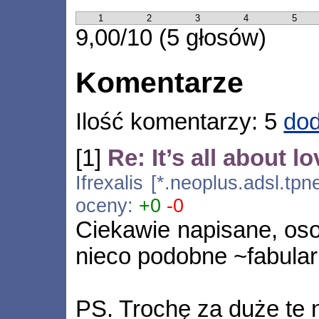
1
2
3
4
5
9,00/10 (5 głosów)
Komentarze
Ilość komentarzy: 5
dod
[1]
Re: It’s all about 
Ifrexalis [*.neoplus.adsl.tpn
oceny:
+0
-0
Ciekawie napisane, osob
nieco podobne ~fabular
PS. Trochę za duże te 