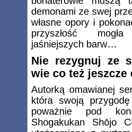
bohaterowie muszą t
demonami ze swej prze
własne opory i pokonać
przyszłość mogła
jaśniejszych barw…
Nie rezygnuj ze 
wie co też jeszcz
Autorką omawianej ser
która swoją przygod
poważnie pod ko
Shogakukan Shōjo Co