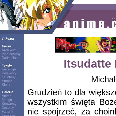
Główna
Niusy
Archiwum
Inne serwisy
Dodaj niusa
Itsudatte
Teksty
Recenzje
Konwenty
Michał
Felietony
Humor
Kiosk
Grudzień to dla większ
Galerie
Anime
wszystkim święta Boż
Manga
Konwenty
Cosplay
nie spojrzeć, za choin
Fanarty
Komiksy