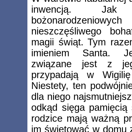
inwencją. Jak
bożonarodzeniow
nieszczęśliwego boha
magii świąt. Tym raze
imieniem Santa. J
związane jest z jeg
przypadają w Wigili
Niestety, ten podwójni
dla niego najsmutniejs
odkąd sięga pamięcią
rodzice mają ważną pr
im świętować w domu 