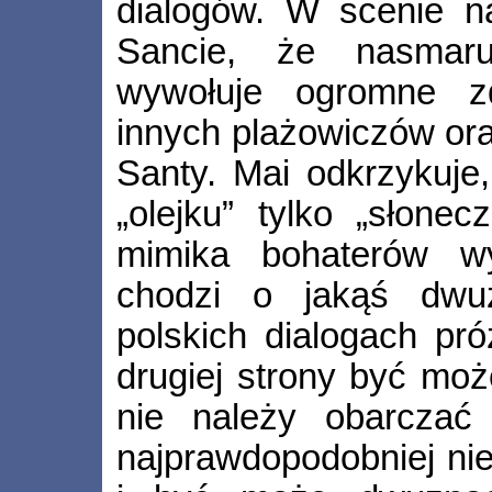
dialogów. W scenie n
Sancie, że nasmaru
wywołuje ogromne zd
innych plażowiczów or
Santy. Mai odkrzykuje,
„olejku” tylko „słonec
mimika bohaterów wy
chodzi o jakąś dwu
polskich dialogach pr
drugiej strony być mo
nie należy obarczać 
najprawdopodobniej nie