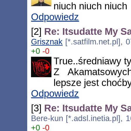
niuch niuch niuch
Odpowiedz
[2]
Re: Itsudatte My S
Grisznak
[*.satfilm.net.pl],
+0
-0
True..średniawy ty
Z Akamatsowych
lepsze jest choćb
Odpowiedz
[3]
Re: Itsudatte My S
Bere-kun [*.adsl.inetia.pl],
+0
-0