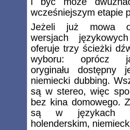
i być może dwuznac
wcześniejszym etapie p
Jeżeli już mowa o
wersjach językowych
oferuje trzy ścieżki d
wyboru: oprócz ja
oryginału dostępny j
niemiecki dubbing. Wsz
są w stereo, więc spo
bez kina domowego. Z 
są w językach pol
holenderskim, niemieck