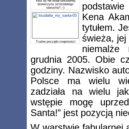
Któż by nie wolał seksownej
podstawie
dziewczyny od brodatego
starucha? ;-)
Kena Aka
tytułem. Je
świeża, jej
Trudne początki znajomości
niemalże
grudnia 2005. Obie cz
godziny. Nazwisko auto
Polsce ma wielu wiel
zadziała na wielu ja
wstępie mogę uprzedz
Santa!” jest pozycją ni
W warstwie fabularnej a