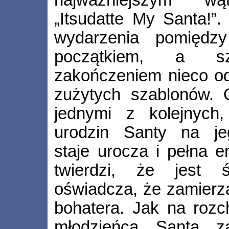
„Itsudatte My Santa!”.
wydarzenia pomiędz
początkiem, a szc
zakończeniem nieco od
zużytych szablonów. 
jednymi z kolejnych
urodzin Santy na je
staje urocza i pełna e
twierdzi, że jest 
oświadcza, że zamierz
bohatera. Jak na rozc
młodzieńca Santa z