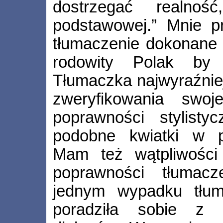
dostrzegać realno
podstawowej.” Mnie p
tłumaczenie dokonane 
rodowity Polak by 
Tłumaczka najwyraźniej
zweryfikowania swo
poprawności stylistyc
podobne kwiatki w p
Mam też wątpliwości
poprawności tłumacz
jednym wypadku tłu
poradziła sobie z 