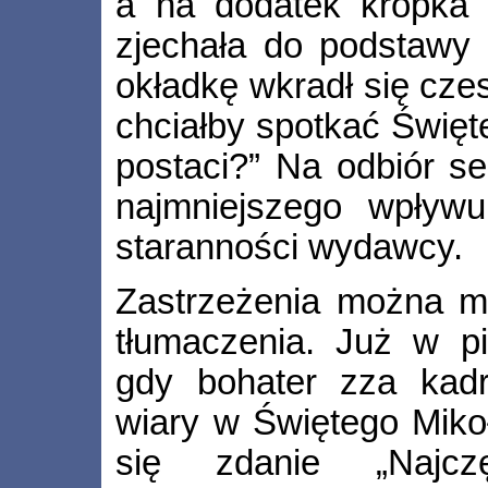
a na dodatek kropka 
zjechała do podstawy li
okładkę wkradł się czes
chciałby spotkać Święt
postaci?” Na odbiór ser
najmniejszego wpływu
staranności wydawcy.
Zastrzeżenia można mi
tłumaczenia. Już w pi
gdy bohater zza kadr
wiary w Świętego Mikoł
się zdanie „Najcz