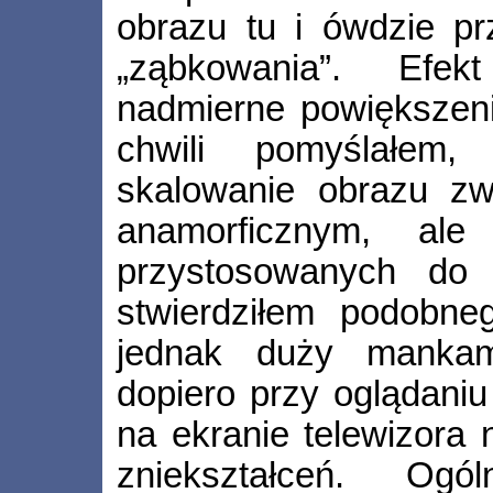
obrazu tu i ówdzie pr
„ząbkowania”. Efek
nadmierne powiększeni
chwili pomyślałem,
skalowanie obrazu z
anamorficznym, ale
przystosowanych do 
stwierdziłem podobneg
jednak duży mankam
dopiero przy oglądani
na ekranie telewizora 
zniekształceń. Ogó