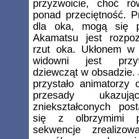
przyzwoicie, choć ró
ponad przeciętność. Pr
dla oka, mogą się 
Akamatsu jest rozpo
rzut oka. Ukłonem w 
widowni jest przyt
dziewcząt w obsadzie. 
przystało animatorzy 
przesady ukazu
zniekształconych post
się z olbrzymimi p
sekwencje zrealiz