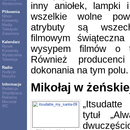
inny aniołek, lampki i
Wydarzenia
Plikownia
wszelkie wolne powi
Nihon
Konwenty
atrybuty są wszec
Media
Teledyski
Zwiastuny
filmowym świąteczna 
Kalendarz
wysypem filmów o te
Rynek
Konwenty
Wydarzenia
Również producenc
Telewizja
dokonania na tym polu.
Radio
Audycje
Muzyka
Mikołaj w żeńskie
Informacje
Redakcja
Współpraca
Reklama
„Itsudatte
Mecenat
IRC
tytuł „Al
dwuczęś