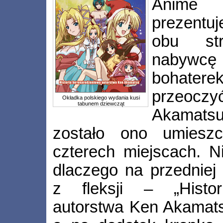
Anime 
prezentu
obu st
nabywc
bohatere
przeoczy
Okładka polskiego wydania kusi
tabunem dziewcząt
Akamat
zostało ono umiesz
czterech miejscach. 
dlaczego na przedniej
z fleksji – „Histor
autorstwa Ken Akamatsu