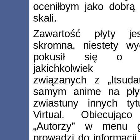
oceniłbym jako dobrą
skali.
Zawartość płyty je
skromna, niestety w
pokusił się o do
jakichkolwiek 
związanych z „Itsuda
samym anime na płyci
zwiastuny innych ty
Virtual. Obiecując
„Autorzy” w menu g
prowadzi do informacji