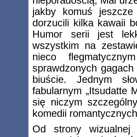
nieporadością, Mai urz
jakby komuś jeszcze 
dorzucili kilka kawaii 
Humor serii jest lek
wszystkim na zestawi
nieco flegmatyczny
sprawdzonych gagach 
biuście. Jednym sł
fabularnym „Itsudatte 
się niczym szczególny
komedii romantycznych
Od strony wizualnej 