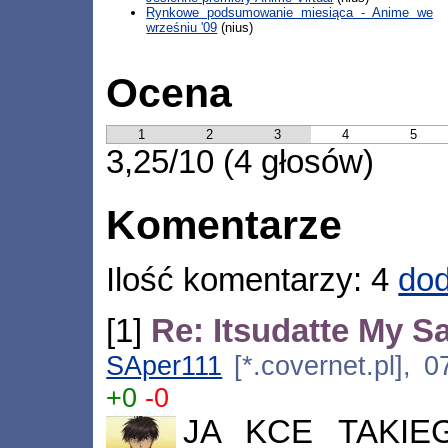
Rynkowe podsumowanie miesiąca - Anime we
wrześniu '09
(nius)
Ocena
1
2
3
4
5
3,25/10 (4 głosów)
Komentarze
Ilość komentarzy: 4
dod
[1]
Re: Itsudatte My S
SAper111
[*.covernet.pl], 
+0
-0
JA KCE TAKIEGO