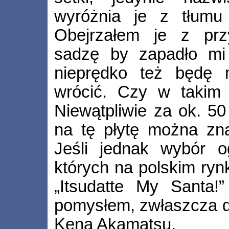
wyróżnia je z tłumu 
Obejrzałem je z prz
sadzę by zapadło mi
nieprędko też będę 
wrócić. Czy w takim 
Niewątpliwie za ok. 50
na tę płytę można zna
Jeśli jednak wybór o
których na polskim rynk
„Itsudatte My Santa
pomysłem, zwłaszcza dl
Kena Akamatsu.