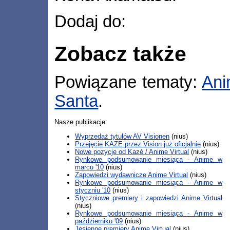
Dodaj do:
Zobacz także
Powiązane tematy:
Ani
Santa
.
Nasze publikacje:
Wyprzedaż tytułów AV Visionen
(nius)
Przejęcie KAZE przez Vision już oficjalnie
(nius)
Nowe pozycje od Kazé / Anime Virtual
(nius)
Rynkowe podsumowanie miesiąca - Anime w
marcu '10
(nius)
Zapowiedzi wydawnicze Anime Virtual
(nius)
Rynkowe podsumowanie miesiąca - Anime w
styczniu '10
(nius)
Styczniowe premiery i zapowiedzi Anime Virtual
(nius)
Rynkowe podsumowanie miesiąca - Anime w
październiku '09
(nius)
Jesienne premiery Anime Virtual
(nius)