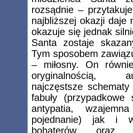
rozsądnie – przytakuje
najbliższej okazji daje
okazuje się jednak siln
Santa zostaje skazan
Tym sposobem zawiązuje
– miłosny. On równie
oryginalnością, a
najczęstsze schematy
fabuły (przypadkowe 
antypatia, wzajemna
pojednanie) jak i w
bohaterów oraz b