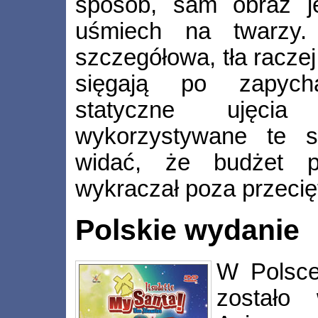
sposób, sam obraz j
uśmiech na twarzy. 
szczegółowa, tła raczej
sięgają po zapych
statyczne ujęcia 
wykorzystywane te s
widać, że budżet pr
wykraczał poza przecię
Polskie wydanie
W Polsce
zostało