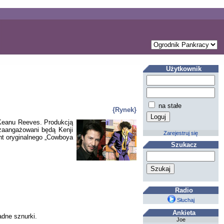
Użytkownik
na stałe
{Rynek}
 Keanu Reeves. Produkcją
 zaangażowani będą Kenji
Zarejestruj się
nt oryginalnego „Cowboya
Szukacz
Radio
Słuchaj
Ankieta
adne sznurki.
Joe