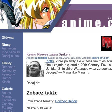
Główna
Niusy
Archiwum
Inne serwisy
Keanu Reeves zagra Spike’a
Dodaj niusa
Autor:
szmergiell
, Data: 16.01.2009, 11:18:35, Źródło:
SlashFilm.com
Plotki
, które pojawiły się w zeszłym miesiąc
Teksty
filmu zajmie się studio 20th Century Fox, 
Recenzje
Uchida i Shinichiro Watanabe wraz ze scenar
Konwenty
Bebopa” — Masahiko Minami.
Felietony
Humor
Kiosk
Dodaj do:
Galerie
Zobacz także
Anime
Manga
Konwenty
Powiązane tematy:
Cowboy Bebop
.
Cosplay
Fanarty
Nasze publikacje:
Komiksy