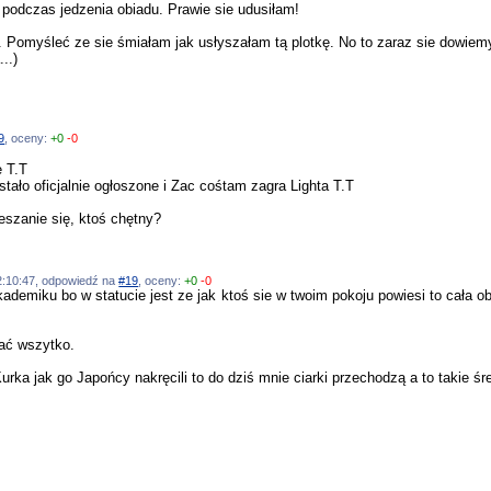
 podczas jedzenia obiadu. Prawie sie udusiłam!
ee. Pomyśleć ze sie śmiałam jak usłyszałam tą plotkę. No to zaraz sie dowie
..)
9
, oceny:
+0
-0
 T.T
stało oficjalnie ogłoszone i Zac cośtam zagra Lighta T.T
ieszanie się, ktoś chętny?
 22:10:47, odpowiedź na
#19
, oceny:
+0
-0
ademiku bo w statucie jest ze jak ktoś sie w twoim pokoju powiesi to cała 
rać wszytko.
ka jak go Japońcy nakręcili to do dziś mnie ciarki przechodzą a to takie śred