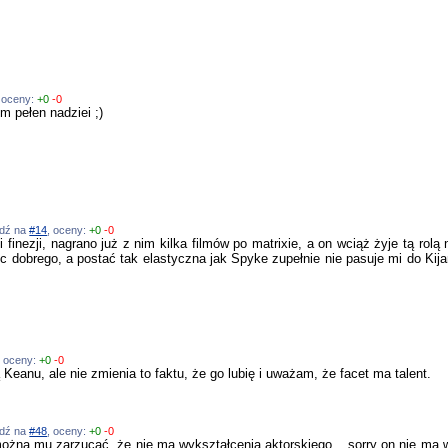
, oceny:
+0
-0
m pełen nadziei ;)
edź na
#14
, oceny:
+0
-0
i finezji, nagrano już z nim kilka filmów po matrixie, a on wciąż żyje tą rol
c dobrego, a postać tak elastyczna jak Spyke zupełnie nie pasuje mi do Kija
, oceny:
+0
-0
eanu, ale nie zmienia to faktu, że go lubię i uważam, że facet ma talent.
edź na
#48
, oceny:
+0
-0
można mu zarzucać, że nie ma wykształcenia aktorskiego... sorry on nie ma 