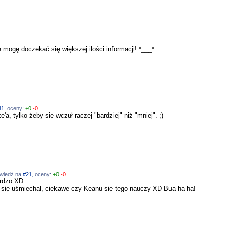
 mogę doczekać się większej ilości informacji! *___*
11
, oceny:
+0
-0
a, tylko żeby się wczuł raczej "bardziej" niż "mniej". ;)
powiedź na
#21
, oceny:
+0
-0
ardzo XD
 się uśmiechał, ciekawe czy Keanu się tego nauczy XD Bua ha ha!