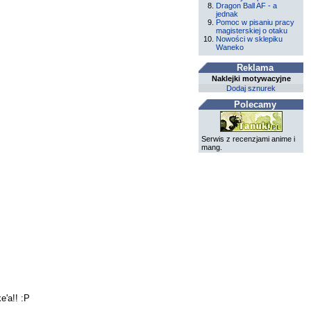
Dragon Ball AF - a
jednak
Pomoc w pisaniu pracy
magisterskiej o otaku
Nowości w sklepiku
Waneko
Reklama
Naklejki motywacyjne
Dodaj sznurek
Polecamy
Serwis z recenzjami anime i
mang.
e'a!! :P