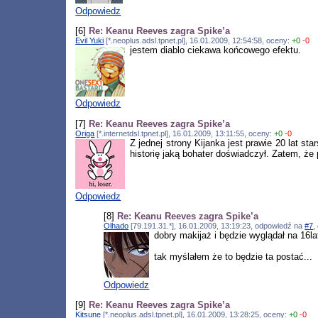
Odpowiedz
[6]
Re: Keanu Reeves zagra Spike’a
Evil Yuki
[*.neoplus.adsl.tpnet.pl], 16.01.2009, 12:54:58, oceny:
+0
-0
jestem diablo ciekawa końcowego efektu.
Odpowiedz
[7]
Re: Keanu Reeves zagra Spike’a
Origa
[*.internetdsl.tpnet.pl], 16.01.2009, 13:11:55, oceny:
+0
-0
Z jednej strony Kijanka jest prawie 20 lat st
historię jaką bohater doświadczył. Zatem, że 
Odpowiedz
[8]
Re: Keanu Reeves zagra Spike’a
Olhado
[79.191.31.*], 16.01.2009, 13:19:23, odpowiedź na
#7
,
dobry makijaż i będzie wyglądał na 16la
tak myślałem że to będzie ta postać...
Odpowiedz
[9]
Re: Keanu Reeves zagra Spike’a
Kitsune
[*.neoplus.adsl.tpnet.pl], 16.01.2009, 13:28:25, oceny:
+0
-0