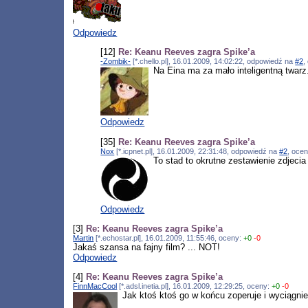
Odpowiedz
[12]
Re: Keanu Reeves zagra Spike’a
-Zombik-
[*.chello.pl], 16.01.2009, 14:02:22, odpowiedź na
#2
,
Na Eina ma za mało inteligentną twarz.
Odpowiedz
[35]
Re: Keanu Reeves zagra Spike’a
Nox
[*.icpnet.pl], 16.01.2009, 22:31:48, odpowiedź na
#2
, oce
To stad to okrutne zestawienie zdjec
Odpowiedz
[3]
Re: Keanu Reeves zagra Spike’a
Martin
[*.echostar.pl], 16.01.2009, 11:55:46, oceny:
+0
-0
Jakaś szansa na fajny film? ... NOT!
Odpowiedz
[4]
Re: Keanu Reeves zagra Spike’a
FinnMacCool
[*.adsl.inetia.pl], 16.01.2009, 12:29:25, oceny:
+0
-0
Jak ktoś ktoś go w końcu zoperuje i wyciągnie