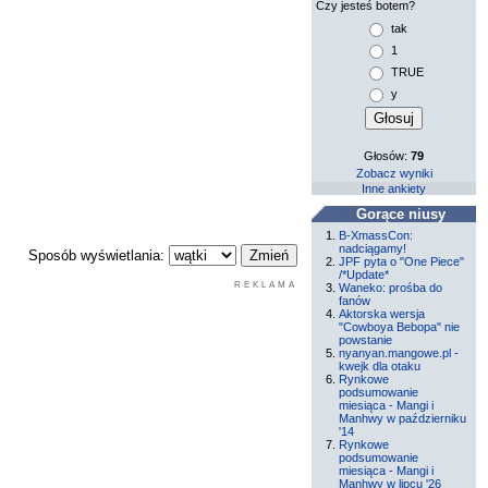
Czy jesteś botem?
tak
1
TRUE
y
Głosów:
79
Zobacz wyniki
Inne ankiety
Gorące niusy
B-XmassCon:
nadciągamy!
Sposób wyświetlania:
JPF pyta o "One Piece"
/*Update*
REKLAMA
Waneko: prośba do
fanów
Aktorska wersja
"Cowboya Bebopa" nie
powstanie
nyanyan.mangowe.pl -
kwejk dla otaku
Rynkowe
podsumowanie
miesiąca - Mangi i
Manhwy w październiku
'14
Rynkowe
podsumowanie
miesiąca - Mangi i
Manhwy w lipcu '26