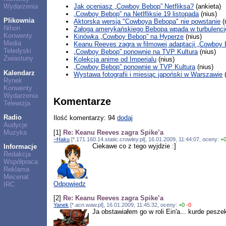
Wydarzenia
Jak oceniasz „Cowboy Bebop” Netfliksa?
(ankieta)
„Cowboy Bebop” na Netlfliksie 19 listopada
(nius)
Plikownia
Aktorska wersja "Cowboya Bebopa" nie powstanie
(
Nihon
Załoga amerykańskiego Bebopa wpada w turbulencj
Konwenty
Kinówka „Cowboy Bebop” na Hyperze
(nius)
Media
Keanu Reeves zagra w filmowej adaptacji „Cowboy
Teledyski
„Cowboy Bebop” ponownie na TVP Kultura
(nius)
Zwiastuny
Kolekcja anime od Imperialu
(nius)
„Cowboy Bebop” ponownie w TVP Kultura
(nius)
Kalendarz
Wystawa fotografii i miesiąc japoński w Warszawie
(
Rynek
Konwenty
Wydarzenia
Komentarze
Telewizja
Radio
Ilość komentarzy: 94
dodaj
Audycje
[1]
Re: Keanu Reeves zagra Spike’a
Muzyka
~Haku
[*.171.160.14.static.crowley.pl], 16.01.2009, 11:44:07, oceny:
+
Ciekawe co z tego wyjdzie :]
Informacje
Redakcja
Współpraca
Reklama
Mecenat
Odpowiedz
IRC
[2]
Re: Keanu Reeves zagra Spike’a
Yanek
[*.acn.waw.pl], 16.01.2009, 11:45:32, oceny:
+0
-0
Ja obstawiałem go w roli Ein'a... kurde peszek