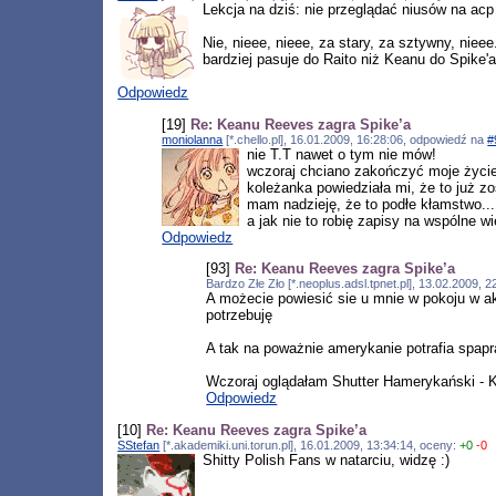
Lekcja na dziś: nie przeglądać niusów na acp
Nie, nieee, nieee, za stary, za sztywny, nie
bardziej pasuje do Raito niż Keanu do Spike'a.
Odpowiedz
[19]
Re: Keanu Reeves zagra Spike’a
moniolanna
[*.chello.pl], 16.01.2009, 16:28:06, odpowiedź na
#
nie T.T nawet o tym nie mów!
wczoraj chciano zakończyć moje życie
koleżanka powiedziała mi, że to już zo
mam nadzieję, że to podłe kłamstwo...
a jak nie to robię zapisy na wspólne w
Odpowiedz
[93]
Re: Keanu Reeves zagra Spike’a
Bardzo Złe Zło [*.neoplus.adsl.tpnet.pl], 13.02.2009,
A możecie powiesić sie u mnie w pokoju w ak
potrzebuję
A tak na poważnie amerykanie potrafia spap
Wczoraj oglądałam Shutter Hamerykański - Kur
Odpowiedz
[10]
Re: Keanu Reeves zagra Spike’a
SStefan
[*.akademiki.uni.torun.pl], 16.01.2009, 13:34:14, oceny:
+0
-0
Shitty Polish Fans w natarciu, widzę :)