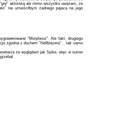
o "grę" aktorską ale mimo wszystko uważam, że
ate" nie umieściłbym żadnego pajaca na jego
wygrawerowane "Morpheus". Ale fakt, drugiego
cja zgodna z duchem "Hellblazera"... tak samo
i powtarza że wyglądam jak Spike, więc w sumie
grzebał.