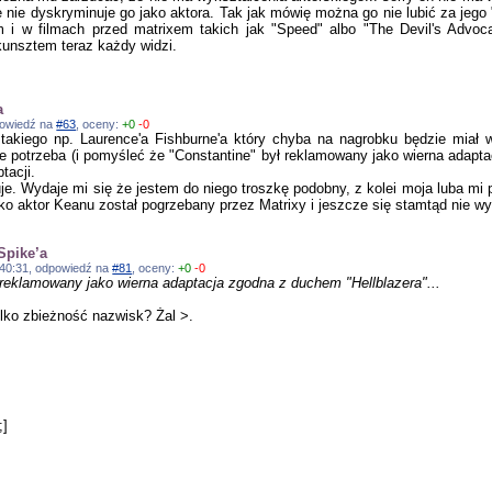
e nie dyskryminuje go jako aktora. Tak jak mówię można go nie lubić za jeg
m i w filmach przed matrixem takich jak "Speed" albo "The Devil's Advoc
 kunsztem teraz każdy widzi.
a
dpowiedź na
#63
, oceny:
+0
-0
ż takiego np. Laurence'a Fishburne'a który chyba na nagrobku będzie miał 
e potrzeba (i pomyśleć że "Constantine" był reklamowany jako wierna adapta
ptacji.
uje. Wydaje mi się że jestem do niego troszkę podobny, z kolei moja luba m
jako aktor Keanu został pogrzebany przez Matrixy i jeszcze się stamtąd nie wy
Spike’a
1:40:31, odpowiedź na
#81
, oceny:
+0
-0
 reklamowany jako wierna adaptacja zgodna z duchem "Hellblazera"...
tylko zbieżność nazwisk? Żal >.
;]