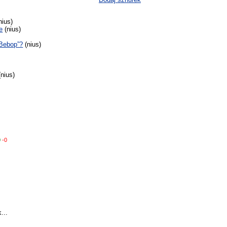
nius)
e
(nius)
 Bebop”?
(nius)
nius)
0
-0
...