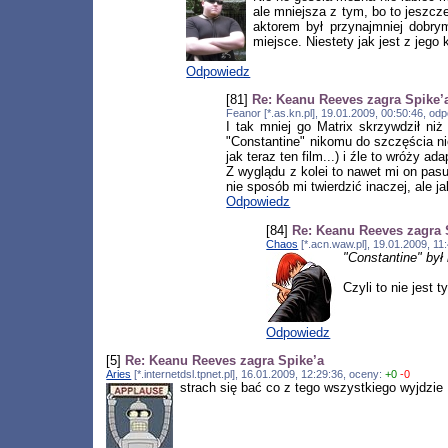
ale mniejsza z tym, bo to jeszcz
aktorem był przynajmniej dobry
miejsce. Niestety jak jest z jego
Odpowiedz
[81]
Re: Keanu Reeves zagra Spike’
Feanor [*.as.kn.pl], 19.01.2009, 00:50:46, o
I tak mniej go Matrix skrzywdził ni
"Constantine" nikomu do szczęścia ni
jak teraz ten film...) i źle to wróży ada
Z wyglądu z kolei to nawet mi on pas
nie sposób mi twierdzić inaczej, ale 
Odpowiedz
[84]
Re: Keanu Reeves zagra 
Chaos
[*.acn.waw.pl], 19.01.2009, 1
"Constantine" był
Czyli to nie jest 
Odpowiedz
[5]
Re: Keanu Reeves zagra Spike’a
Aries
[*.internetdsl.tpnet.pl], 16.01.2009, 12:29:36, oceny:
+0
-0
strach się bać co z tego wszystkiego wyjdzie 