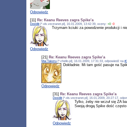
Odpowiedz
[11]
Re: Keanu Reeves zagra Spike’a
Deedlit
[*.ols.vectranet.pl], 16.01.2009, 13:42:39, oceny:
+0
-0
Trzymam kciuki za powodzenie produkcji i nie
Odpowiedz
[21]
Re: Keanu Reeves zagra Spike’a
Mai Takeru
[*.chello.pl], 16.01.2009, 17:31:33, odpowiedź na
#
Dokładnie. Mi tam gość pasuje na Spike'
Odpowiedz
[31]
Re: Keanu Reeves zagra Spike’a
Deedlit
[*.ols.vectranet.pl], 16.01.2009, 20:27:17, od
Tylko, żeby nie wczuł się ZA b
Swoją drogą Spike dość często
Odpowiedz