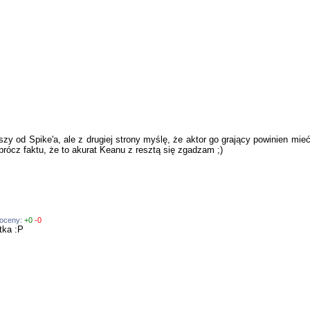
arszy od Spike'a, ale z drugiej strony myślę, że aktor go grający powinien m
prócz faktu, że to akurat Keanu z resztą się zgadzam ;)
 oceny:
+0
-0
tka :P