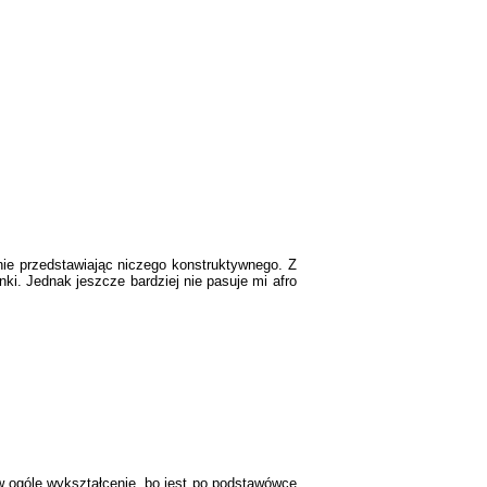
ą nie przedstawiając niczego konstruktywnego. Z
nki. Jednak jeszcze bardziej nie pasuje mi afro
w ogóle wykształcenie, bo jest po podstawówce