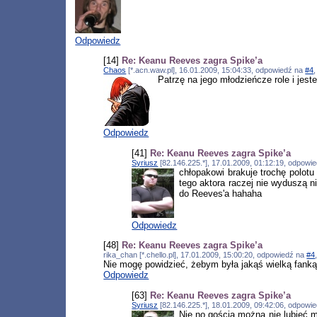
Odpowiedz
[14]
Re: Keanu Reeves zagra Spike’a
Chaos
[*.acn.waw.pl], 16.01.2009, 15:04:33, odpowiedź na
#4
Patrzę na jego młodzieńcze role i jeste
Odpowiedz
[41]
Re: Keanu Reeves zagra Spike’a
Syriusz
[82.146.225.*], 17.01.2009, 01:12:19, odpowi
chłopakowi brakuje trochę polotu 
tego aktora raczej nie wyduszą ni
do Reeves'a hahaha
Odpowiedz
[48]
Re: Keanu Reeves zagra Spike’a
rika_chan [*.chello.pl], 17.01.2009, 15:00:20, odpowiedź na
#4
Nie mogę powidzieć, żebym była jakąś wielką fanką K
Odpowiedz
[63]
Re: Keanu Reeves zagra Spike’a
Syriusz
[82.146.225.*], 18.01.2009, 09:42:06, odpowi
Nie no gościa można nie lubieć 