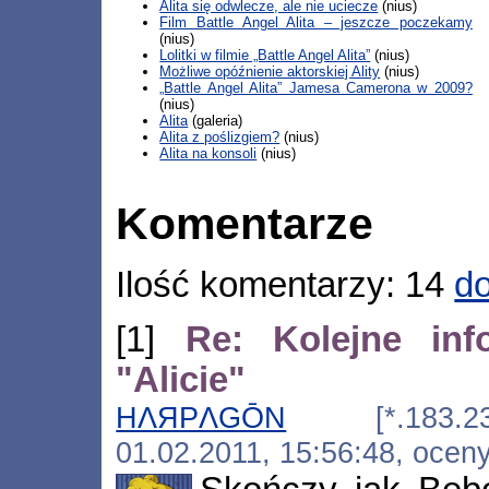
Alita się odwlecze, ale nie uciecze
(nius)
Film Battle Angel Alita – jeszcze poczekamy
(nius)
Lolitki w filmie „Battle Angel Alita”
(nius)
Możliwe opóźnienie aktorskiej Ality
(nius)
„Battle Angel Alita” Jamesa Camerona w 2009?
(nius)
Alita
(galeria)
Alita z poślizgiem?
(nius)
Alita na konsoli
(nius)
Komentarze
Ilość komentarzy: 14
do
[1]
Re: Kolejne inf
"Alicie"
HΛЯPΛGŌN
[*.183.232.11
01.02.2011, 15:56:48, ocen