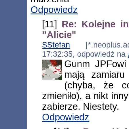
Odpowiedz
[11]
Re: Kolejne in
"Alicie"
SStefan
[*.neoplus.ads
17:32:35, odpowiedź na
Gunm JPFowi s
mają zamiaru
(chyba, że c
zmieniło), a nikt inny
zabierze. Niestety.
Odpowiedz