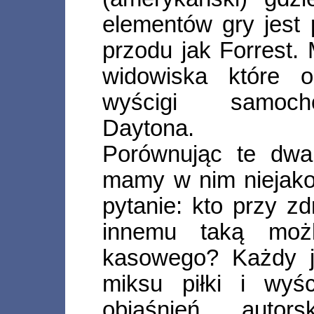
elementów gry jest 
przodu jak Forrest.
widowiska które 
wyścigi samoch
Daytona.
Porównując te dwa
mamy w nim niejako 
pytanie: kto przy 
innemu taką możl
kasowego? Każdy jo
miksu piłki i wyś
objaśnień autors