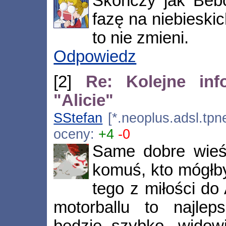
Skończy jak Beb
fazę na niebieskic
to nie zmieni.
Odpowiedz
[2]
Re: Kolejne inf
"Alicie"
SStefan
[*.neoplus.adsl.tpne
oceny:
+4
-0
Same dobre wieśc
komuś, kto mógłby
tego z miłości do 
motorballu to najle