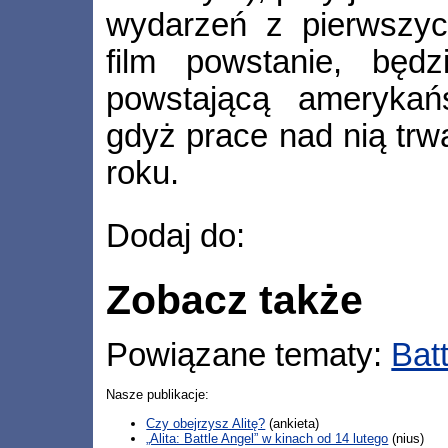
wydarzeń z pierwszyc
film powstanie, będz
powstającą amerykań
gdyż prace nad nią trw
roku.
Dodaj do:
Zobacz także
Powiązane tematy:
Batt
Nasze publikacje:
Czy obejrzysz Alitę?
(ankieta)
„Alita: Battle Angel” w kinach od 14 lutego
(nius)