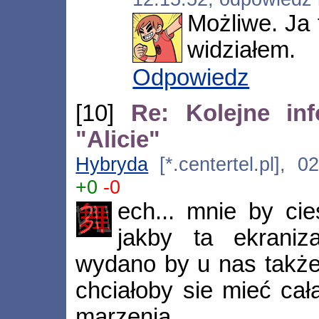
Możliwe. Ja 
widziałem.
Odpowiedz
[10]
Re: Kolejne inf
"Alicie"
Hybryda
[*.centertel.pl], 0
+0
-0
ech... mnie by cies
jakby ta ekrani
wydano by u nas także
chciałoby sie mieć cał
marzenia