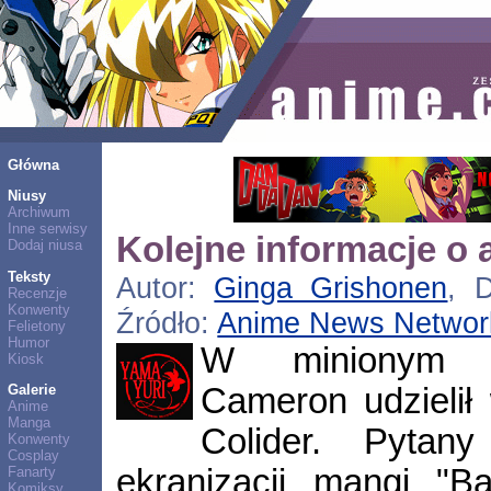
Główna
Niusy
Archiwum
Inne serwisy
Kolejne informacje o a
Dodaj niusa
Teksty
Autor:
Ginga Grishonen
, D
Recenzje
Konwenty
Źródło:
Anime News Networ
Felietony
Humor
W minionym t
Kiosk
Cameron udzielił
Galerie
Anime
Manga
Colider. Pytan
Konwenty
Cosplay
ekranizacji mangi "Bat
Fanarty
Komiksy