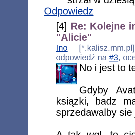
Odpowiedz
[4]
Re: Kolejne i
"Alicie"
Ino
[*.kalisz.mm.pl
odpowiedź na
#3
, oc
No i jest to 
Gdyby Avat
ksiązki, badz ma
sprzedawalby sie j
A tak wgl, to c