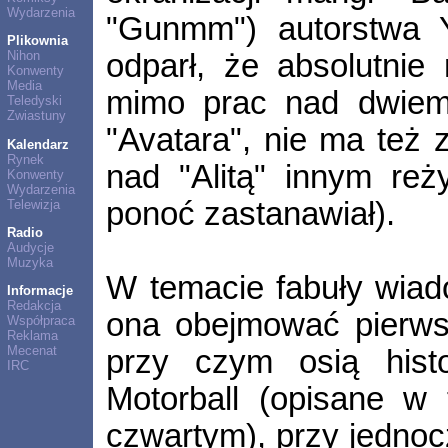
Wydarzenia
"Gunmm") autorstwa Yu
Plikownia
odparł, że absolutnie 
Nihon
Konwenty
Media
mimo prac nad dwiema
Teledyski
Zwiastuny
"Avatara", nie ma też 
Kalendarz
Rynek
nad "Alitą" innym re
Konwenty
Wydarzenia
ponoć zastanawiał).
Telewizja
Radio
Audycje
Muzyka
W temacie fabuły wiado
Informacje
Redakcja
ona obejmować pierws
Współpraca
Reklama
Mecenat
przy czym osią histo
IRC
Motorball (opisane w 
czwartym), przy jedno