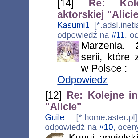
[14]
Re: Kol
aktorskiej "Alici
Kasumi1
[*.adsl.inet
odpowiedź na
#11
, o
Marzenia, 
serii, któr
w Polsce :
Odpowiedz
[12]
Re: Kolejne in
"Alicie"
Guile
[*.home.aster.pl
odpowiedź na
#10
, ocen
Kupuj angielski