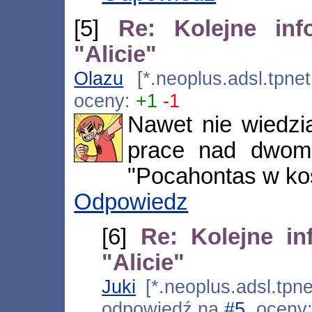
[5]
Re: Kolejne inf
"Alicie"
Olazu
[*.neoplus.adsl.tpnet
oceny:
+1
-1
Nawet nie wiedzi
prace nad dwoma
"Pocahontas w ko
Odpowiedz
[6]
Re: Kolejne in
"Alicie"
Juki
[*.neoplus.adsl.tpne
odpowiedź na
#5
, oceny