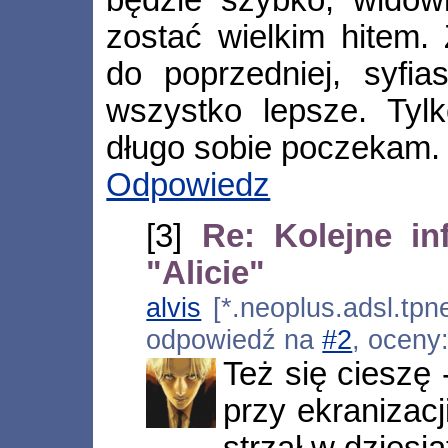
będzie szybko, widow
zostać wielkim hitem.
do poprzedniej, syfias
wszystko lepsze. Tyl
długo sobie poczekam.
Odpowiedz
[3]
Re: Kolejne in
"Alicie"
alvis
[*.neoplus.adsl.tpne
odpowiedź na
#2
, oceny
Też się cieszę 
przy ekranizacj
strzał w dziesią