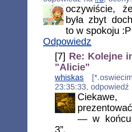
oczywiście, ż
była zbyt doc
to w spokoju :P
Odpowiedz
[7]
Re: Kolejne i
"Alicie"
whiskas
[*.oswiecim.
23:35:33, odpowiedź
Ciekawe,
prezentować 
— w końcu 
3”.