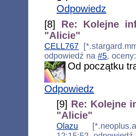
Odpowiedz
[8]
Re: Kolejne in
"Alicie"
CELL767
[*.stargard.mm
odpowiedź na
#5
, oceny
Od początku trą
Odpowiedz
[9]
Re: Kolejne i
"Alicie"
Olazu
[*.neoplus.ad
12:15:52, odpowiedź