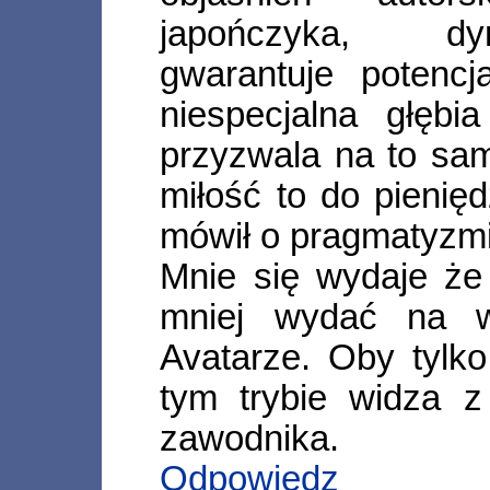
japończyka, dy
gwarantuje potenc
niespecjalna głęb
przyzwala na to sam
miłość to do pienię
mówił o pragmatyzmi
Mnie się wydaje że
mniej wydać na w
Avatarze. Oby tylk
tym trybie widza 
zawodnika.
Odpowiedz