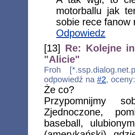
motorballu jak t
sobie rece fanow n
Odpowiedz
[13]
Re: Kolejne in
"Alicie"
Froh [*.ssp.dialog.net.
odpowiedź na
#2
, oceny
Że co?
Przypomnijmy so
Zjednoczone, pom
baseball, ulubionym
(amerykański) gdz