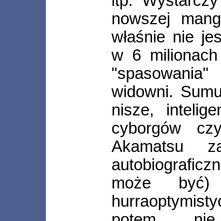
itp. Wystarcz
nowszej mang
właśnie nie je
w 6 milionach
"spasowania"
widowni. Sumuj
nisze, inteli
cyborgów cz
Akamatsu 
autobiografic
może być
hurraoptymisty
potem ni