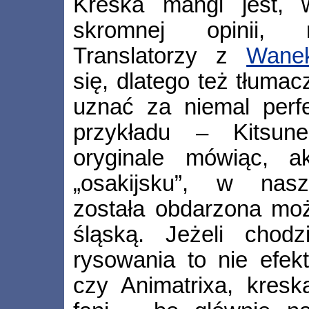
Kreska mangi jest, 
skromnej opinii, re
Translatorzy z
Wane
się, dlatego też tłuma
uznać za niemal perfe
przykładu – Kitsun
oryginale mówiąc, a
„osakijsku”, w nas
została obdarzona moż
śląską. Jeżeli cho
rysowania to nie efek
czy Animatrixa, kreska