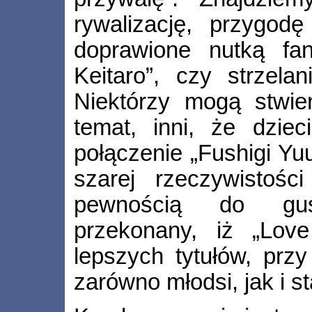
rywalizację, przygod
doprawione nutką fan
Keitaro”, czy strzel
Niektórzy mogą stwier
temat, inni, że dziec
połączenie „Fushigi Yu
szarej rzeczywistośc
pewnością do gus
przekonany, iż „Lov
lepszych tytułów, prz
zarówno młodsi, jak i sta