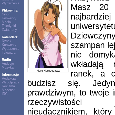
Wydarzenia
Masz 20 l
Plikownia
najbardziej
Nihon
Konwenty
Media
uniwersy
Teledyski
Zwiastuny
Dziewczyny
Kalendarz
Rynek
szampan leje
Konwenty
Wydarzenia
nie domy
Telewizja
Radio
wkładają
Audycje
Muzyka
Naru Narusegawa
ranek, a 
Informacje
Redakcja
budzisz się. Jedy
Współpraca
Reklama
Mecenat
prawdziwym, to twoje i
IRC
rzeczywistości
nieudacznikiem, któr