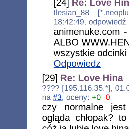
[24]
Re: Love Hi
Ilesian_88 [*.neoplu
18:42:49, odpowiedź
animenuke.com - 
ALBO WWW.HENTA
wszystkie odcinki
Odpowiedz
[29]
Re: Love Hina
???? [195.116.35.*], 01
na
#3
, oceny:
+0
-0
czy normalne jes
ogląda chłopak? to
cóż ja lubie love hi