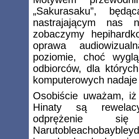
„Sakurasaku”, będ
nastrajającym nas 
zobaczymy hepihardk
oprawa audiowizua
poziomie, choć wygl
odbiorców, dla któryc
komputerowych nadaje s
Osobiście uważam, iż
Hinaty są rewela
odprężenie si
Narutobleachobaybley