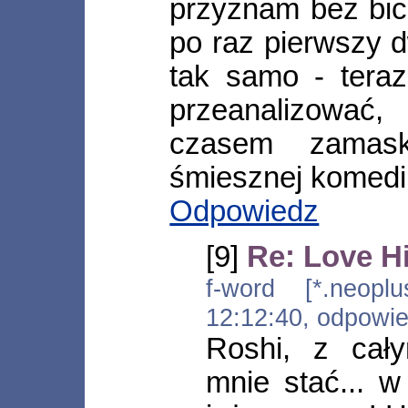
przyznam bez bic
po raz pierwszy 
tak samo - teraz
przeanalizowa
czasem zamas
śmiesznej komedii
Odpowiedz
[9]
Re: Love H
f-word [*.neoplus
12:12:40, odpowi
Roshi, z cał
mnie stać... w