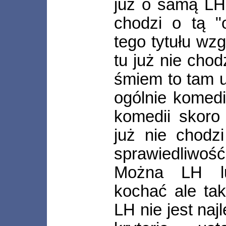
już o samą LH 
chodzi o tą "
tego tytułu wz
tu już nie cho
śmiem to tam u
ogólnie komedi
komedii skoro
już nie chodz
sprawiedliwo
Można LH lu
kochać ale tak
LH nie jest na