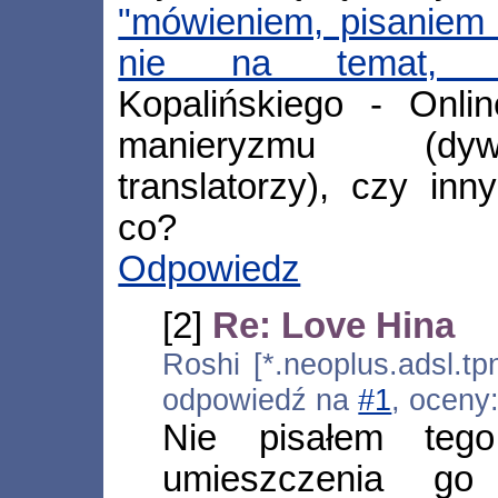
"mówieniem, pisaniem 
nie na temat, od
Kopalińskiego - Onli
manieryzmu (dywa
translatorzy), czy inn
co?
Odpowiedz
[2]
Re: Love Hina
Roshi [*.neoplus.adsl.tp
odpowiedź na
#1
, oceny
Nie pisałem teg
umieszczenia go