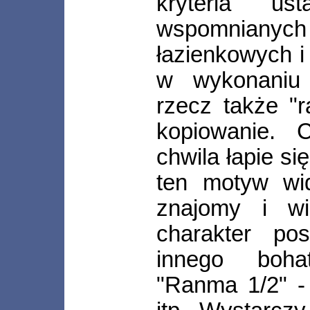
kryteria us
wspomnian
łazienkowych 
w wykonaniu 
rzecz także "
kopiowanie. C
chwila łapie si
ten motyw wid
znajomy i wi
charakter po
innego boha
"Ranma 1/2" - 