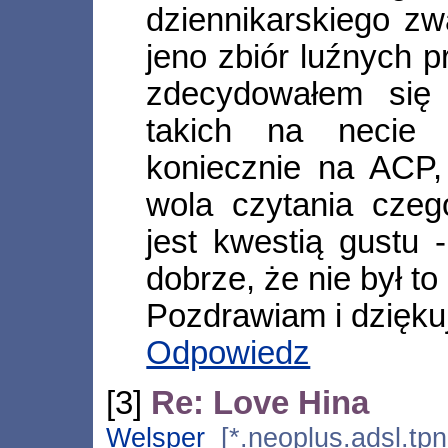
dziennikarskiego zw
jeno zbiór luźnych p
zdecydowałem się
takich na necie 
koniecznie na ACP, 
wola czytania czeg
jest kwestią gustu
dobrze, że nie był t
Pozdrawiam i dziękuj
Odpowiedz
[3]
Re: Love Hina
Welsper
[*.neoplus.adsl.tpn