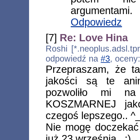
argumentami.
Odpowiedz
[7]
Re: Love Hina
Roshi [*.neoplus.adsl.tp
odpowiedź na
#3
, oceny
Przepraszam, że ta
jakości są te an
pozwoliło mi na 
KOSZMARNEJ jakoś
czegoś lepszego.. ^
Nie mogę doczekać 
już 23 września.. :)