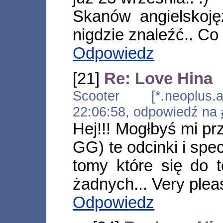
Skanów angielskoj
nigdzie znaleźć.. Co 
Odpowiedz
[21]
Re: Love Hina
Scooter [*.neoplus.ad
22:06:58, odpowiedź na
Hej!!! Mogłbyś mi pr
GG) te odcinki i sp
tomy które się do t
żadnych... Very please!!
Odpowiedz