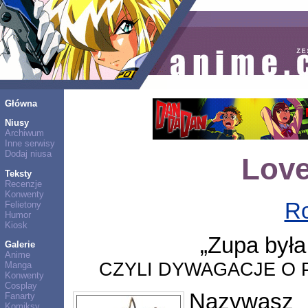
Główna
Niusy
Archiwum
Inne serwisy
Dodaj niusa
Love
Teksty
Recenzje
Konwenty
Ro
Felietony
Humor
Kiosk
„Zupa była
Galerie
Anime
CZYLI DYWAGACJE O 
Manga
Konwenty
Cosplay
Nazywasz 
Fanarty
Komiksy