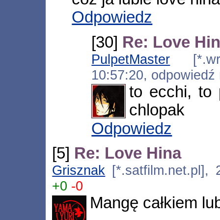
Odpowiedz
[30]
Re: Love Hi
PulpetMaster
[*.wro
10:57:20, odpowiedź
to ecchi, to
chlopak
Odpowiedz
[5]
Re: Love Hina
Grisznak
[*.satfilm.net.pl]
+0
-0
Mangę całkiem lub