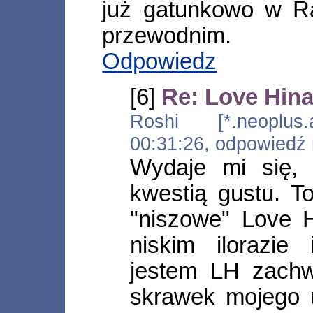
już gatunkowo w R
przewodnim.
Odpowiedz
[6]
Re: Love Hin
Roshi [*.neoplus.a
00:31:26, odpowiedź
Wydaje mi się, 
kwestią gustu. T
"niszowe" Love H
niskim ilorazie 
jestem LH zachw
skrawek mojego 