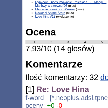
Rynkowe podsumowanie miesiąca - Mangi i
Manhwy w czerwcu '06
(nius)
Marcowe nowości z Waneko
(nius)
Nowości Anime Store
(nius)
Love Hina #12
(wydarzenie)
Ocena
1
2
3
4
5
7,93/10 (14 głosów)
Komentarze
Ilość komentarzy: 32
do
[1]
Re: Love Hina
f-word [*.neoplus.adsl.tpn
oceny:
+0
-0