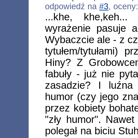
odpowiedź na
#3
, oceny
...khe, khe,keh..
wyrażenie pasuje a
Wybaczcie ale - z c
tytułem/tytułami) 
Hiny? Z Grobowcem
fabuły - już nie pyt
zasadzie? I luźna 
humor (czy jego zna
przez kobiety bohate
"zły humor". Nawet
polegał na biciu Stuh