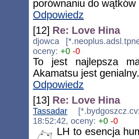
porównaniu do wątków
Odpowiedz
[12]
Re: Love Hina
djowca [*.neoplus.adsl.tpn
oceny:
+0
-0
To jest najlepsza m
Akamatsu jest genialny
Odpowiedz
[13]
Re: Love Hina
Tassadar
[*.bydgoszcz.cvx
18:52:42, oceny:
+0
-0
LH to esencja hum