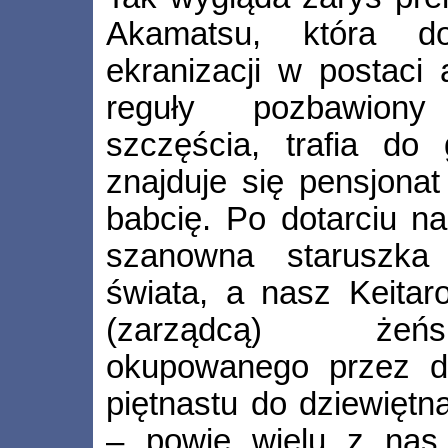
Akamatsu, która do
ekranizacji w postaci 
reguły pozbawiony 
szczęścia, trafia do 
znajduje się pensjona
babcię. Po dotarciu na
szanowna staruszka
świata, a nasz Keitar
(zarządcą) żeńs
okupowanego przez d
piętnastu do dziewiętna
– powie wielu z nas.