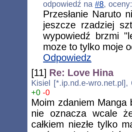
odpowiedź na
#8
, oceny
Przesłanie Naruto n
jeszcze rzadziej s
wypowiedź brzmi "le
moze to tylko moje o
Odpowiedz
[11]
Re: Love Hina
Kisiel [*.ip.nd.e-wro.net.pl
+0
-0
Moim zdaniem Manga bi
nie oznacza wcale że 
całkiem niezłe tylko 