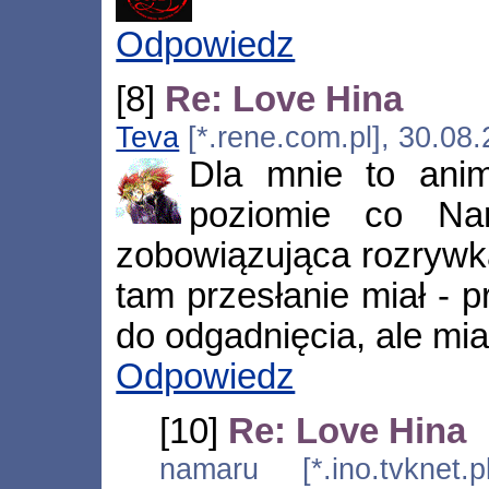
Odpowiedz
[8]
Re: Love Hina
Teva
[*.rene.com.pl], 30.08
Dla mnie to ani
poziomie co Nar
zobowiązująca rozrywka
tam przesłanie miał - 
do odgadnięcia, ale mia
Odpowiedz
[10]
Re: Love Hina
namaru [*.ino.tvknet.