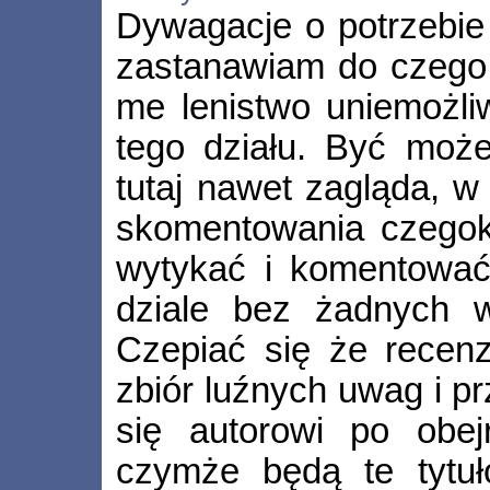
Dywagacje o potrzebie 
zastanawiam do czego s
me lenistwo uniemożli
tego działu. Być może
tutaj nawet zagląda, w
skomentowania czegok
wytykać i komentować
dziale bez żadnych 
Czepiać się że recenzj
zbiór luźnych uwag i p
się autorowi po obejr
czymże będą te tytuł