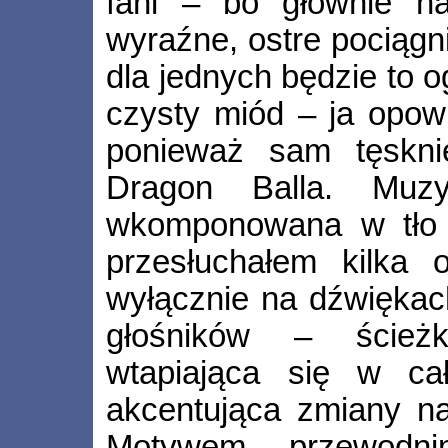
fani – bo głównie na
wyraźne, ostre pociągn
dla jednych będzie to 
czysty miód – ja opowi
ponieważ sam tęskni
Dragon Balla. Muzy
wkomponowana w tło –
przesłuchałem kilka o
wyłącznie na dźwiękac
głośników – ścieżk
wtapiająca się w cał
akcentująca zmiany nas
Motywem przewodni