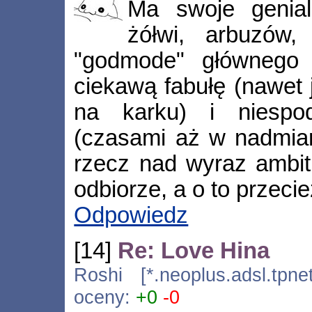
Ma swoje genia
żółwi, arbuzów,
"godmode" głównego 
ciekawą fabułę (nawet 
na karku) i niespod
(czasami aż w nadmiarz
rzecz nad wyraz ambit
odbiorze, a o to przecie
Odpowiedz
[14]
Re: Love Hina
Roshi [*.neoplus.adsl.tpne
oceny:
+0
-0