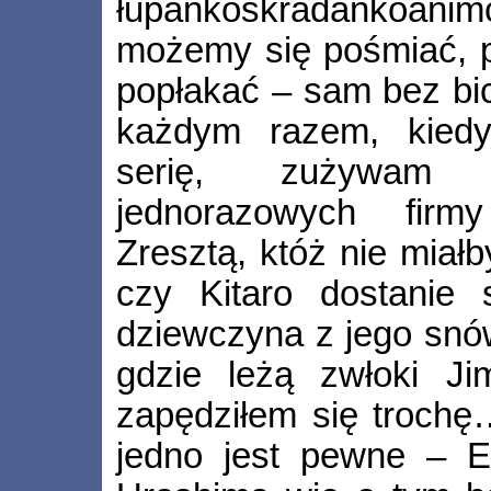
łupankoskradankoani
możemy się pośmiać, p
popłakać – sam bez bic
każdym razem, kiedy
serię, zużywam 
jednorazowych firmy 
Zresztą, któż nie miał
czy Kitaro dostanie 
dziewczyna z jego snów
gdzie leżą zwłoki J
zapędziłem się troch
jedno jest pewne – 