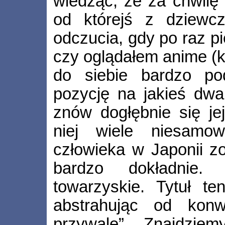
wiedząc, że za chwilę
od którejś z dziewcz
odczucia, gdy po raz p
czy oglądałem anime (k
do siebie bardzo po
pozycję na jakieś dwa
znów dogłębnie się je
niej wiele niesamow
człowieka w Japonii z
bardzo dokładnie.
towarzyskie. Tytuł t
abstrahując od konwen
przywalę”. Znajdziem