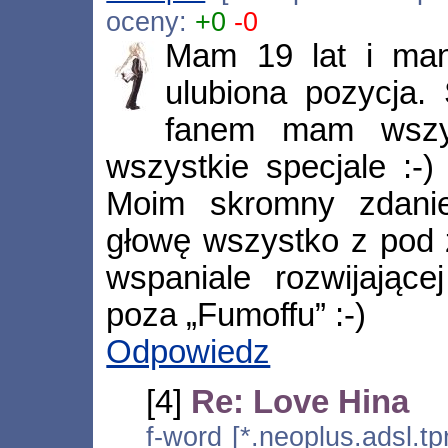
oceny:
+0
-0
Mam 19 lat i ma
ulubiona pozycja.
fanem mam wszys
wszystkie specjale :-
Moim skromny zdanie
głowę wszystko z pod 
wspaniale rozwijające
poza „Fumoffu” :-)
Odpowiedz
[4]
Re: Love Hina
f-word [*.neoplus.adsl.tp