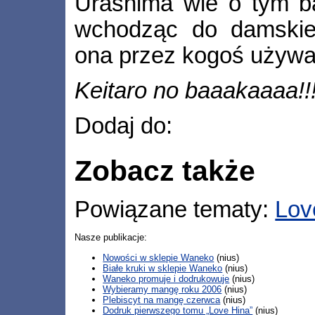
Urashima wie o tym ba
wchodząc do damskiej 
ona przez kogoś uży
Keitaro no baaakaaaa!!
Dodaj do:
Zobacz także
Powiązane tematy:
Lov
Nasze publikacje:
Nowości w sklepie Waneko
(nius)
Białe kruki w sklepie Waneko
(nius)
Waneko promuje i dodrukowuje
(nius)
Wybieramy mangę roku 2006
(nius)
Plebiscyt na mangę czerwca
(nius)
Dodruk pierwszego tomu „Love Hina”
(nius)