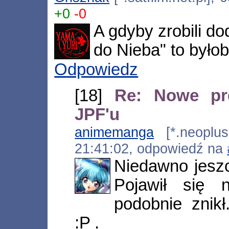
+0
-0
A gdyby zrobili d
do Nieba" to byłob
Odpowiedz
[18]
Re: Nowe pr
JPF'u
animemanga
[*.neoplus.
21:41:02, odpowiedź na
Niedawno jeszc
Pojawił się 
podobnie znik
:P .