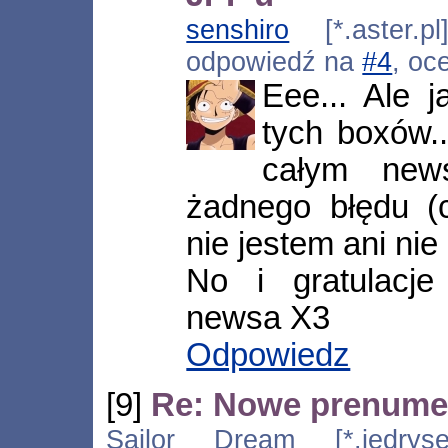
senshiro
[*.aster.pl
odpowiedź na
#4
, oc
Eee... Ale j
tych boxów.
całym new
żadnego błędu (c
nie jestem ani ni
No i gratulacje
newsa X3
Odpowiedz
[9]
Re: Nowe prenumer
Sailor Dream [*.jedrysek