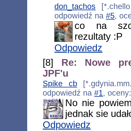
don_tachos
[*.chello
odpowiedź na
#5
, oc
co na szc
rezultaty :P
Odpowiedz
[8]
Re: Nowe pre
JPF'u
Spike cb
[*.gdynia.mm.
odpowiedź na
#1
, oceny
No nie powiem
jednak sie udał
Odpowiedz