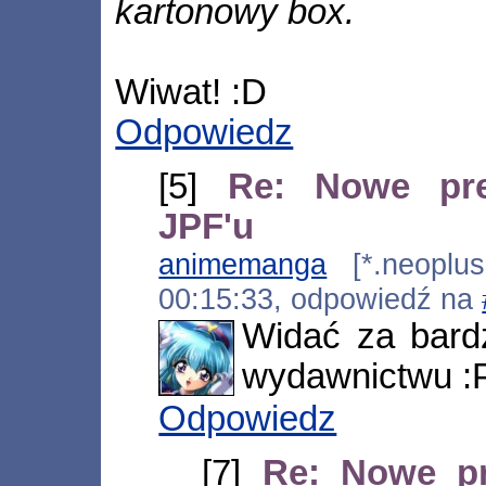
kartonowy box.
Wiwat! :D
Odpowiedz
[5]
Re: Nowe pre
JPF'u
animemanga
[*.neoplus.
00:15:33, odpowiedź na
Widać za bard
wydawnictwu :P
Odpowiedz
[7]
Re: Nowe pr