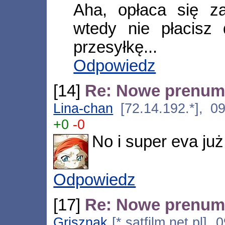
Aha, opłaca się 
wtedy nie płacisz
przesyłkę...
Odpowiedz
[14]
Re: Nowe prenume
Lina-chan
[72.14.192.*], 09
+0
-0
No i super eva już
Odpowiedz
[17]
Re: Nowe prenume
Grisznak
[*.satfilm.net.pl],