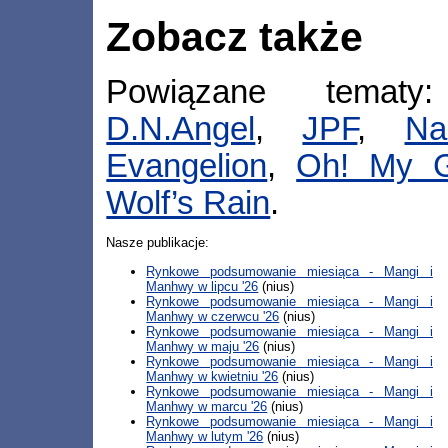
Zobacz także
Powiązane temat
D.N.Angel
,
JPF
,
Na
Evangelion
,
Oh! My 
Wolf’s Rain
.
Nasze publikacje:
Rynkowe podsumowanie miesiąca - Mangi i
Manhwy w lipcu '26
(nius)
Rynkowe podsumowanie miesiąca - Mangi i
Manhwy w czerwcu '26
(nius)
Rynkowe podsumowanie miesiąca - Mangi i
Manhwy w maju '26
(nius)
Rynkowe podsumowanie miesiąca - Mangi i
Manhwy w kwietniu '26
(nius)
Rynkowe podsumowanie miesiąca - Mangi i
Manhwy w marcu '26
(nius)
Rynkowe podsumowanie miesiąca - Mangi i
Manhwy w lutym '26
(nius)