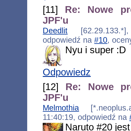
[11]
Re: Nowe pr
JPF'u
Deedlit
[62.29.133.*],
odpowiedź na
#10
, ocen
Nyu i super :D
Odpowiedz
[12]
Re: Nowe pr
JPF'u
Melmothia
[*.neoplus.ad
11:40:19, odpowiedź na
Naruto #20 jest