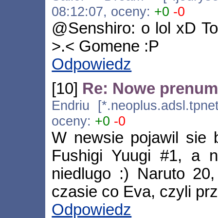
08:12:07, oceny:
+0
-0
@Senshiro: o lol xD To
>.< Gomene :P
Odpowiedz
[10]
Re: Nowe prenume
Endriu [*.neoplus.adsl.tpne
oceny:
+0
-0
W newsie pojawil sie b
Fushigi Yuugi #1, a 
niedlugo :) Naruto 2
czasie co Eva, czyli pr
Odpowiedz