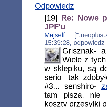
Odpowiedz
[19]
Re: Nowe p
JPF'u
Majself
[*.neoplus.a
15:39:28, odpowiedź
Grisznak- a
Wiele z tych
w sklepiku, są d
serio- tak zdoby
#3... senshiro-
z
tam piszą, nie j
koszty przesyłki 