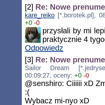
[2]
Re: Nowe prenumer
kare_reiko
[*.borotek.pl], 0
+0
-0
przysłali by mi le
praktycznie 4 tyg
Odpowiedz
[3]
Re: Nowe prenumer
Sailor Dream [*.jedrysek
00:09:27, oceny:
+0
-0
@senshiro: Ciiiiii xD Zm
:(
Wybacz mi-nyo xD