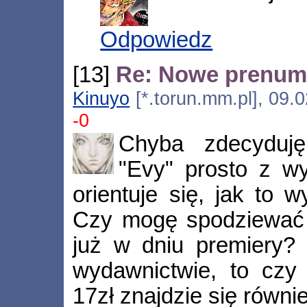
Odpowiedz
[13]
Re: Nowe prenume
Kinuyo
[*.torun.mm.pl], 09.
-0
Chyba zdecyduj
"Evy" prosto z wy
orientuje się, jak to 
Czy mogę spodziewać 
już w dniu premiery? 
wydawnictwie, to czy
17zł znajdzie się równ