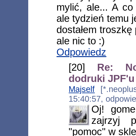
mylić, ale... A c
ale tydzień temu je
dostałem troszkę
ale nic to :)
Odpowiedz
[20]
Re: No
dodruki JPF'u
Majself
[*.neoplus
15:40:57, odpowi
Oj! gomen
zajrzyj 
"pomoc" w sklep