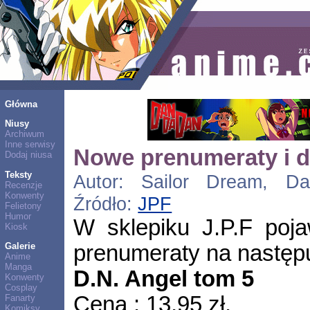
Główna
Niusy
Archiwum
Inne serwisy
Nowe prenumeraty i d
Dodaj niusa
Teksty
Autor: Sailor Dream, Dat
Recenzje
Konwenty
Źródło:
JPF
Felietony
Humor
W sklepiku J.P.F poja
Kiosk
prenumeraty na następu
Galerie
Anime
Manga
D.N. Angel tom 5
Konwenty
Cosplay
Cena : 13,95 zł.
Fanarty
Komiksy