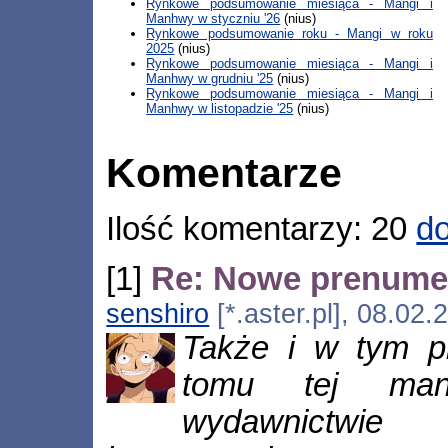
Rynkowe podsumowanie miesiąca - Mangi i
Manhwy w styczniu '26
(nius)
Rynkowe podsumowanie roku - Mangi w roku
2025
(nius)
Rynkowe podsumowanie miesiąca - Mangi i
Manhwy w grudniu '25
(nius)
Rynkowe podsumowanie miesiąca - Mangi i
Manhwy w listopadzie '25
(nius)
Komentarze
Ilość komentarzy: 20
do
[1]
Re: Nowe prenumer
senshiro
[*.aster.pl], 08.02
Także i w tym p
tomu tej man
wydawnictwie