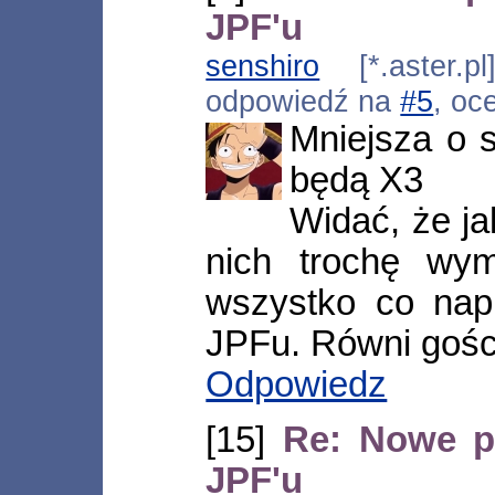
JPF'u
senshiro
[*.aster.pl
odpowiedź na
#5
, oc
Mniejsza o 
będą X3
Widać, że ja
nich trochę wy
wszystko co nap
JPFu. Równi gości
Odpowiedz
[15]
Re: Nowe p
JPF'u