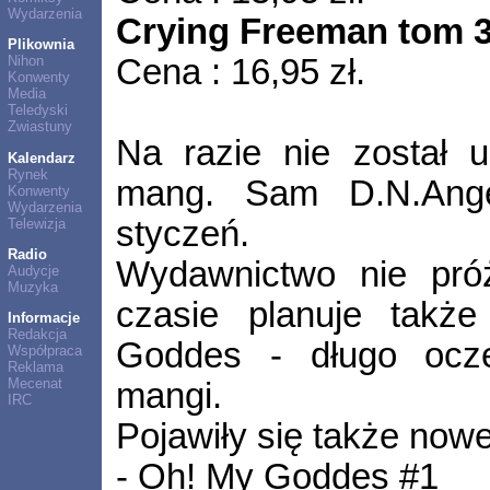
Wydarzenia
Crying Freeman tom 
Plikownia
Cena : 16,95 zł.
Nihon
Konwenty
Media
Teledyski
Zwiastuny
Na razie nie został u
Kalendarz
Rynek
mang. Sam D.N.Ange
Konwenty
Wydarzenia
styczeń.
Telewizja
Radio
Wydawnictwo nie próż
Audycje
Muzyka
czasie planuje takż
Informacje
Redakcja
Goddes - długo ocze
Współpraca
Reklama
Mecenat
mangi.
IRC
Pojawiły się także nowe
- Oh! My Goddes #1