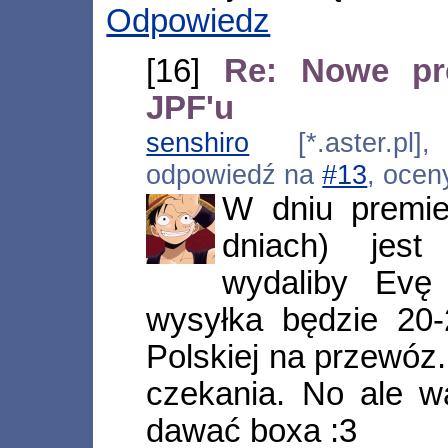
Odpowiedz
[16]
Re: Nowe pr
JPF'u
senshiro
[*.aster.pl]
odpowiedź na
#13
, ocen
W dniu premie
dniach) jest
wydaliby Evę
wysyłka będzie 20
Polskiej na przewóz.
czekania. No ale wa
dawać boxa :3