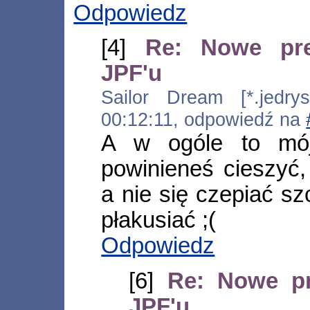
Odpowiedz
[4]
Re: Nowe pre
JPF'u
Sailor Dream [*.jedryse
00:12:11, odpowiedź na
A w ogóle to mój
powinieneś cieszyć
a nie się czepiać s
płakusiać ;(
Odpowiedz
[6]
Re: Nowe pr
JPF'u