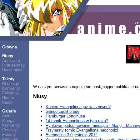
Główna
Niusy
Archiwum
Inne serwisy
Dodaj niusa
Teksty
Recenzje
W naszym serwisie znajdują się następujące publikacje na 
Konwenty
Felietony
Niusy
Humor
Kiosk
Koniec Evangeliona już w czerwcu?
Galerie
Gendo zgolił brodę
Anime
Hamburger Longinusa
Manga
14 tomik Evangeliona w tym roku?
Konwenty
Rynkowe podsumowanie miesiąca - Mangi i Manhwy 
Cosplay
Trzynasty tomik Evangeliona nadchodzi
Fanarty
Evengelion 3.0 jesienią 2012
Komiksy
Wszystko jest lepsze jeśli doda się do tego Evange