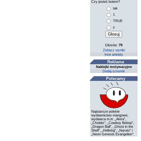
Czy jesteś botem?
tak
1
TRUE
y
Głosów:
79
Zobacz wyniki
Inne ankiety
Reklama
Naklejki motywacyjne
Dodaj sznurek
Polecamy
Najstarsze polskie
wydawnictwo mangowe,
wydawca m.in. „Akira”,
„Chobits”, „Cowboy Bebop”,
„Dragon Ball”, „Ghost in the
Shell”, „Hellsing”, „Naruto” i
„Neon Genesis Evangelion”.