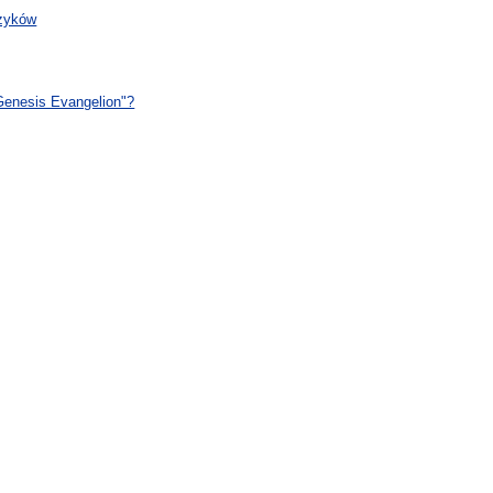
czyków
Genesis Evangelion"?