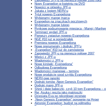
Zapowiedzi JPF-u na pierwszą połowę 2008 roku
Nowy Evangelion w kwietniu na DVD
Nowości w sklepiku JPF-u
Jukata z logiem NERV-u
Tytuł nowego Evangeliona
Wybieramy mangę marca
Evangelion na znaczkach pocztowych
Wybieramy mangę lutego
Rynkowe podsumowanie miesiąca - Mangi i Manhwy
Terminarz wydań JPF-u
Pierwszy zwiastun nowego Evangeliona
NGE #10 już w poniedziałek
Premiera nowego Evangeliona
Nowe prenumeraty i dodruki JPF'u
„Evangelion” #10 już do zamówienia
Zapowiedzi JPF-u na pierwszą połowę 2007
Wieści z JPF-u
Wiadomości z JPF-u
Nowe kinówki „Evengeliona”
Odbudowa Evangeliona
Wiadomości mangowe – terminy
Nowe produkcje spod szyldu Evangeliona
NERV-owe japonki
Dodruki tomów „Neon Genesis Evangelion”
Dodruki mang JPF-u
Shinji i dwie babeczki, czyli 10 tom Evangeliona – 
Rei, Asuka i reszta jako matrioszki
Dziesiąta Eva po rekordowej przerwie
„Neon Genesis Evangelion” ponownie na Hyper
Aktorski Evangelion: budżet na półmetku