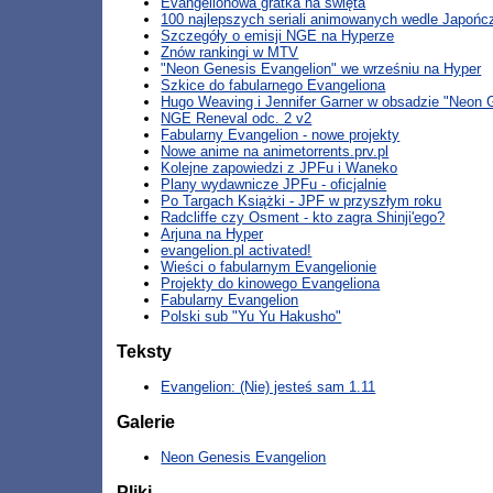
Evangelionowa gratka na święta
100 najlepszych seriali animowanych wedle Japoń
Szczegóły o emisji NGE na Hyperze
Znów rankingi w MTV
"Neon Genesis Evangelion" we wrześniu na Hyper
Szkice do fabularnego Evangeliona
Hugo Weaving i Jennifer Garner w obsadzie "Neon 
NGE Reneval odc. 2 v2
Fabularny Evangelion - nowe projekty
Nowe anime na animetorrents.prv.pl
Kolejne zapowiedzi z JPFu i Waneko
Plany wydawnicze JPFu - oficjalnie
Po Targach Książki - JPF w przyszłym roku
Radcliffe czy Osment - kto zagra Shinji'ego?
Arjuna na Hyper
evangelion.pl activated!
Wieści o fabularnym Evangelionie
Projekty do kinowego Evangeliona
Fabularny Evangelion
Polski sub "Yu Yu Hakusho"
Teksty
Evangelion: (Nie) jesteś sam 1.11
Galerie
Neon Genesis Evangelion
Pliki