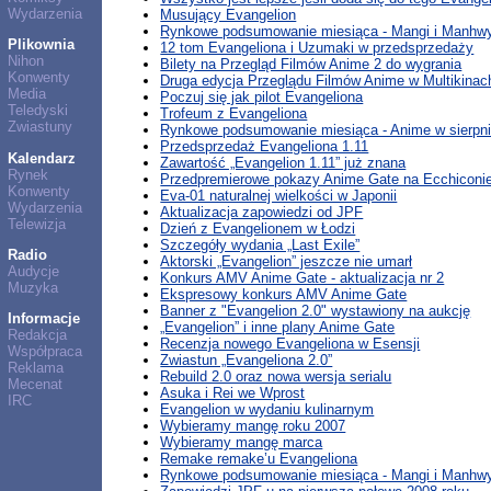
Wydarzenia
Musujący Evangelion
Rynkowe podsumowanie miesiąca - Mangi i Manhwy
Plikownia
12 tom Evangeliona i Uzumaki w przedsprzedaży
Nihon
Bilety na Przegląd Filmów Anime 2 do wygrania
Konwenty
Druga edycja Przeglądu Filmów Anime w Multikinac
Media
Poczuj się jak pilot Evangeliona
Teledyski
Trofeum z Evangeliona
Zwiastuny
Rynkowe podsumowanie miesiąca - Anime w sierpni
Przedsprzedaż Evangeliona 1.11
Kalendarz
Zawartość „Evangelion 1.11” już znana
Rynek
Przedpremierowe pokazy Anime Gate na Ecchiconi
Konwenty
Eva-01 naturalnej wielkości w Japonii
Wydarzenia
Aktualizacja zapowiedzi od JPF
Telewizja
Dzień z Evangelionem w Łodzi
Szczegóły wydania „Last Exile”
Radio
Aktorski „Evangelion” jeszcze nie umarł
Audycje
Konkurs AMV Anime Gate - aktualizacja nr 2
Muzyka
Ekspresowy konkurs AMV Anime Gate
Banner z "Evangelion 2.0" wystawiony na aukcję
Informacje
„Evangelion” i inne plany Anime Gate
Redakcja
Recenzja nowego Evangeliona w Esensji
Współpraca
Zwiastun „Evangeliona 2.0”
Reklama
Rebuild 2.0 oraz nowa wersja serialu
Mecenat
Asuka i Rei we Wprost
IRC
Evangelion w wydaniu kulinarnym
Wybieramy mangę roku 2007
Wybieramy mangę marca
Remake remake’u Evangeliona
Rynkowe podsumowanie miesiąca - Mangi i Manhwy