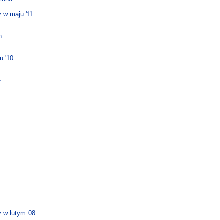
 w maju '11
h
u '10
e
 w lutym '08