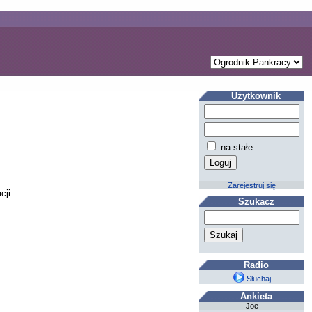
Użytkownik
na stałe
Zarejestruj się
cji:
Szukacz
Radio
Słuchaj
Ankieta
Joe