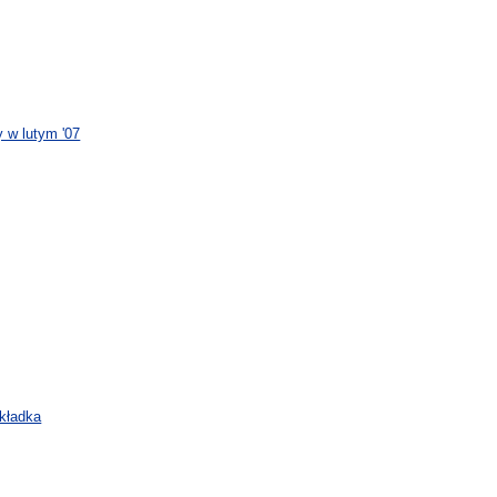
 w lutym '07
okładka