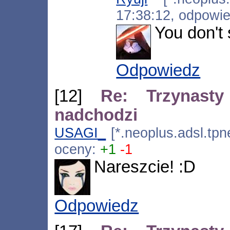
17:38:12, odpowi
You don't
Odpowiedz
[12]
Re: Trzynasty
nadchodzi
USAGI_
[*.neoplus.adsl.tpn
oceny:
+1
-1
Nareszcie! :D
Odpowiedz