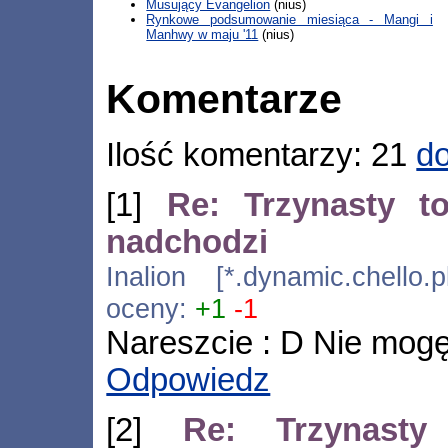
Musujący Evangelion
(nius)
Rynkowe podsumowanie miesiąca - Mangi i
Manhwy w maju '11
(nius)
Komentarze
Ilość komentarzy: 21
do
[1]
Re: Trzynasty t
nadchodzi
Inalion [*.dynamic.chello.
oceny:
+1
-1
Nareszcie : D Nie mogę
Odpowiedz
[2]
Re: Trzynasty