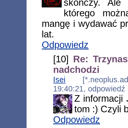
skończy. Ale 
którego możn
mangę i wydawać prz
lat.
Odpowiedz
[10]
Re: Trzynas
nadchodzi
Isei
[*.neoplus.ads
19:40:21, odpowiedź
Z informacji 
tom :) Czyli 
Odpowiedz