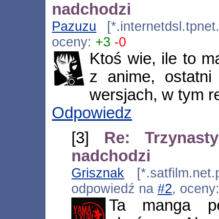
nadchodzi
Pazuzu
[*.internetdsl.tpne
oceny:
+3
-0
Ktoś wie, ile to 
z anime, ostatn
wersjach, w tym re
Odpowiedz
[3]
Re: Trzynast
nadchodzi
Grisznak
[*.satfilm.net
odpowiedź na
#2
, oceny
Ta manga pe