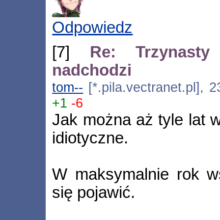
Odpowiedz
[7]
Re: Trzynasty
nadchodzi
tom--
[*.pila.vectranet.pl], 
+1
-6
Jak można aż tyle lat 
idiotyczne.
W maksymalnie rok ws
się pojawić.