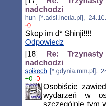
[17]
Re: Trzynasty
nadchodzi
hun [*.adsl.inetia.pl], 24.
-0
Skop im d* Shinji!!!!
Odpowiedz
[18]
Re: Trzynasty
nadchodzi
spikecb
[*.gdynia.mm.pl], 2
+0
-0
Osobiście zawie
wydarzeń w os
szczególnie tym w