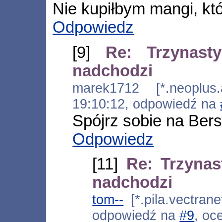
Nie kupiłbym mangi, któ
Odpowiedz
[9]
Re: Trzynast
nadchodzi
marek1712 [*.neoplus.a
19:10:12, odpowiedź na
Spójrz sobie na Bers
Odpowiedz
[11]
Re: Trzynas
nadchodzi
tom--
[*.pila.vectrane
odpowiedź na
#9
, oc