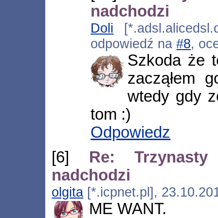
nadchodzi
Doli
[*.adsl.alicedsl
odpowiedź na
#8
, oc
Szkoda że t
zacząłem g
wtedy gdy z
tom :)
Odpowiedz
[6]
Re: Trzynasty
nadchodzi
olgita
[*.icpnet.pl], 23.10.2
ME WANT.