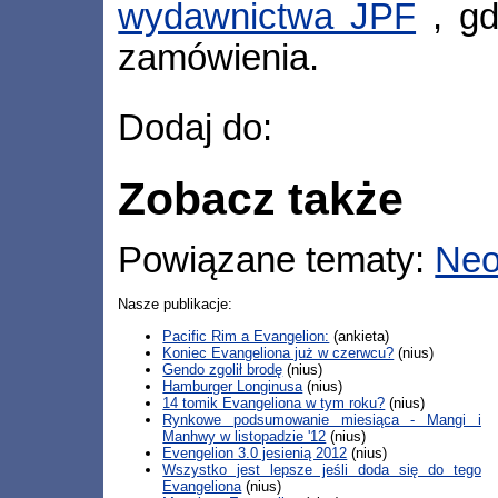
wydawnictwa JPF
, gd
zamówienia.
Dodaj do:
Zobacz także
Powiązane tematy:
Neo
Nasze publikacje:
Pacific Rim a Evangelion:
(ankieta)
Koniec Evangeliona już w czerwcu?
(nius)
Gendo zgolił brodę
(nius)
Hamburger Longinusa
(nius)
14 tomik Evangeliona w tym roku?
(nius)
Rynkowe podsumowanie miesiąca - Mangi i
Manhwy w listopadzie '12
(nius)
Evengelion 3.0 jesienią 2012
(nius)
Wszystko jest lepsze jeśli doda się do tego
Evangeliona
(nius)