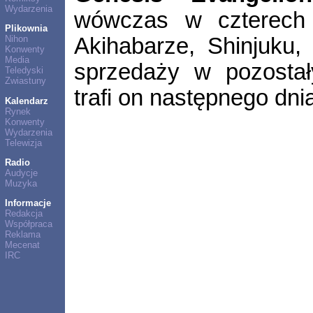
Wydarzenia
wówczas w czterech 
Plikownia
Akihabarze, Shinjuku, H
Nihon
Konwenty
Media
sprzedaży w pozostał
Teledyski
Zwiastuny
trafi on następnego dni
Kalendarz
Rynek
Konwenty
Wydarzenia
Telewizja
Radio
Audycje
Muzyka
Informacje
Redakcja
Współpraca
Reklama
Mecenat
IRC