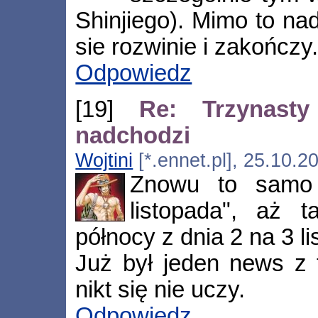
Shinjiego). Mimo to nad
sie rozwinie i zakończy
Odpowiedz
[19]
Re: Trzynasty
nadchodzi
Wojtini
[*.ennet.pl], 25.10.2
Znowu to samo 
listopada", aż 
północy z dnia 2 na 3 l
Już był jeden news z 
nikt się nie uczy.
Odpowiedz