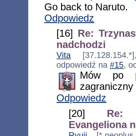
Go back to Naruto.
Odpowiedz
[16]
Re: Trzynas
nadchodzi
Vita
[37.128.154.*]
odpowiedź na
#15
, o
Mów po po
zagraniczny p
Odpowiedz
[20]
Re: 
Evangeliona 
Ryuji
[*.neoplus.a