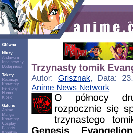
Główna
Niusy
Archiwum
Inne serwisy
Trzynasty tomik Evan
Dodaj niusa
Teksty
Autor:
Grisznak
, Data: 23.
Recenzje
Konwenty
Anime News Network
Felietony
Humor
O północy drug
Kiosk
rozpocznie się s
Galerie
Anime
Manga
trzynastego to
Konwenty
Cosplay
Genesis Evangelion
Fanarty
Komiksy