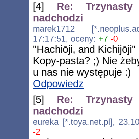
[4]
Re: Trzynasty
nadchodzi
marek1712 [*.neoplus.ads
17:17:51, oceny:
+7
-0
"Hachiōji, and Kichijōji"
Kopy-pasta? ;) Nie żeby
u nas nie występuje :)
Odpowiedz
[5]
Re: Trzynasty
nadchodzi
eureka [*.toya.net.pl], 23.
-2