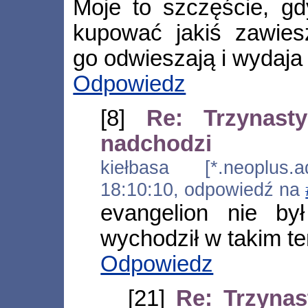
Moje to szczęście, g
kupować jakiś zawiesz
go odwieszają i wydaja
Odpowiedz
[8]
Re: Trzynast
nadchodzi
kiełbasa [*.neoplus.ad
18:10:10, odpowiedź na
evangelion nie by
wychodził w takim t
Odpowiedz
[21]
Re: Trzynas