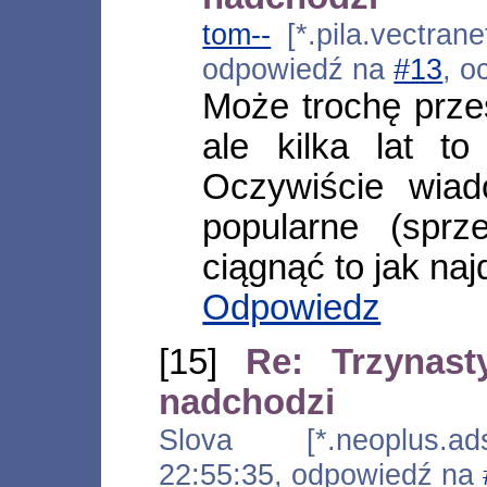
tom--
[*.pila.vectrane
odpowiedź na
#13
, o
Może trochę prze
ale kilka lat t
Oczywiście wiad
popularne (sprz
ciągnąć to jak naj
Odpowiedz
[15]
Re: Trzynast
nadchodzi
Slova [*.neoplus.ads
22:55:35, odpowiedź na