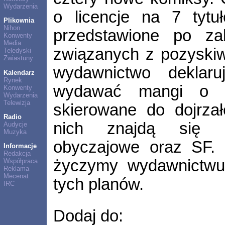
Wydarzenia
o licencje na 7 tytu
Plikownia
Nihon
przedstawione po zak
Konwenty
Media
związanych z pozyskiwa
Teledyski
Zwiastuny
wydawnictwo deklaru
Kalendarz
Rynek
wydawać mangi o ró
Konwenty
Wydarzenia
Telewizja
skierowane do dojrzał
Radio
nich znajdą się k
Audycje
Muzyka
obyczajowe oraz SF. 
Informacje
Redakcja
życzymy wydawnictwu 
Współpraca
Reklama
Mecenat
tych planów.
IRC
Dodaj do: