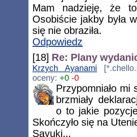
Mam nadzieję, że to
Osobiście jakby była 
się nie obraziła.
Odpowiedz
[18]
Re: Plany wydani
Krzych Ayanami
[*.chello.
oceny:
+0
-0
Przypomniało mi s
brzmiały deklarac
o to jakie pozyc
Skończyło się na Uteni
Sayuki...