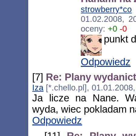
strowberry*co
01.02.2008, 2
oceny:
+0
-0
punkt d
Odpowiedz
[7]
Re: Plany wydanic
Iza
[*.chello.pl], 01.01.2008
Ja licze na Nane. Wa
wyda, wiec pokladam n
Odpowiedz
[11]
Re: Plany wy