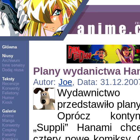
Główna
Niusy
Archiwum
Inne serwisy
Plany wydanictwa Ha
Dodaj niusa
Teksty
Autor:
Joe
, Data: 31.12.200
Recenzje
Konwenty
Wydawnict
Felietony
Humor
przedstawiło plany
Kiosk
Galerie
Oprócz kontyn
Anime
Manga
„Suppli” Hanami chc
Konwenty
Cosplay
Fanarty
cztery nowe komiksy. O
Komiksy