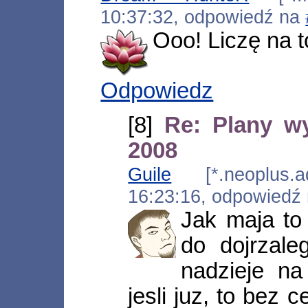
10:37:32, odpowiedź na
Ooo! Liczę na t
Odpowiedz
[8]
Re: Plany w
2008
Guile
[*.neoplus.ads
16:23:16, odpowiedź
Jak maja to
do dojrzale
nadzieje na
jesli juz, to bez 