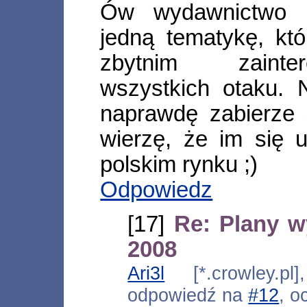
Ów wydawnictwo u
jedną tematykę, któ
zbytnim zainte
wszystkich otaku. 
naprawdę zabierze s
wierzę, że im się 
polskim rynku ;)
Odpowiedz
[17]
Re: Plany 
2008
Ari3l
[*.crowley.pl]
odpowiedź na
#12
, o