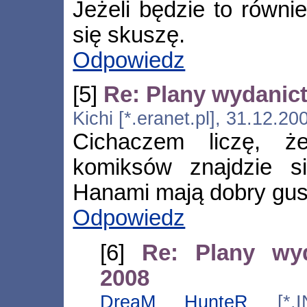
Jeżeli będzie to równie
się skuszę.
Odpowiedz
[5]
Re: Plany wydanic
Kichi [*.eranet.pl], 31.12.2
Cichaczem liczę, 
komiksów znajdzie s
Hanami mają dobry gust
Odpowiedz
[6]
Re: Plany wy
2008
DreaM HunteR
[*.IN