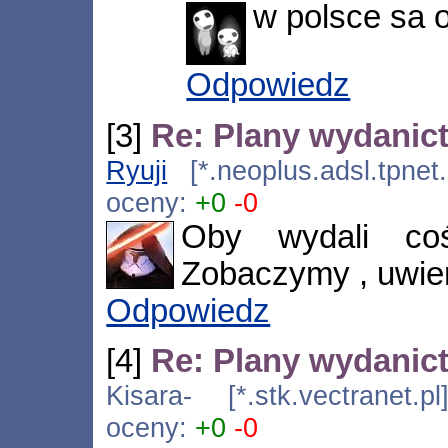
w polsce sa 
Odpowiedz
[3]
Re: Plany wydanic
Ryuji
[*.neoplus.adsl.tpnet
oceny:
+0
-0
Oby wydali coś
Zobaczymy , uwie
Odpowiedz
[4]
Re: Plany wydanic
Kisara- [*.stk.vectranet.
oceny:
+0
-0