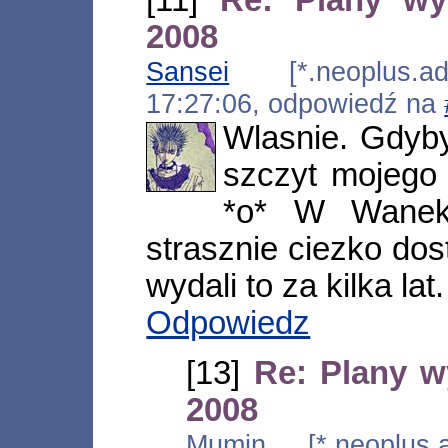
2008
Sansei
[*.neoplus.ads
17:27:06, odpowiedź na
Wlasnie. Gdyby
szczyt mojego
*o* W Waneko
strasznie ciezko dosta
wydali to za kilka lat.
Odpowiedz
[13]
Re: Plany 
2008
Mumin [*.neoplus.ad