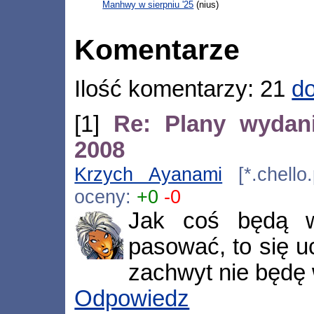
Manhwy w sierpniu '25
(nius)
Komentarze
Ilość komentarzy: 21
do
[1]
Re: Plany wydan
2008
Krzych Ayanami
[*.chello.
oceny:
+0
-0
Jak coś będą w
pasować, to się u
zachwyt nie będę 
Odpowiedz