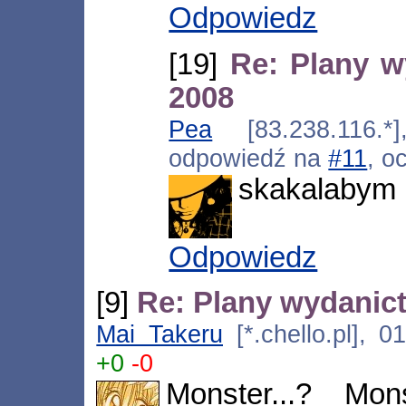
Odpowiedz
[19]
Re: Plany 
2008
Pea
[83.238.116.*]
odpowiedź na
#11
, o
skakalabym p
Odpowiedz
[9]
Re: Plany wydanic
Mai Takeru
[*.chello.pl], 0
+0
-0
Monster...? Mon