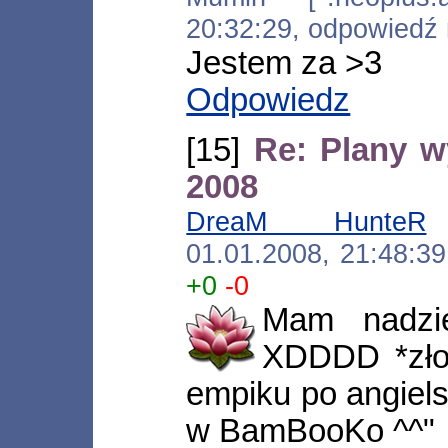
20:32:29, odpowiedź
Jestem za >3
Odpowiedz
[15]
Re: Plany 
2008
DreaM HunteR
[
01.01.2008, 21:48:3
+0
-0
Mam nadzi
XDDDD *zło
empiku po angiel
w BamBooKo ^^"