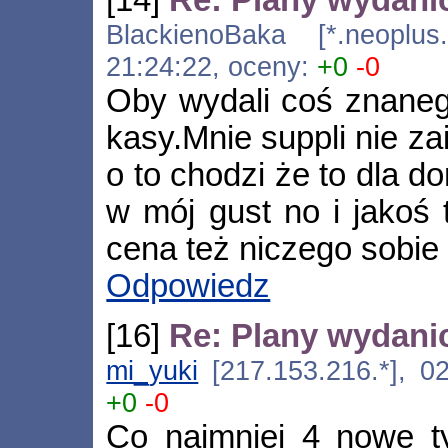
[14]
Re: Plany wydani
BlackienoBaka [*.neoplus.a
21:24:22, oceny:
+0
-0
Oby wydali coś znanego 
kasy.Mnie suppli nie za
o to chodzi że to dla do
w mój gust no i jakoś t
cena też niczego sobie
Odpowiedz
[16]
Re: Plany wydani
mi_yuki
[217.153.216.*], 02
+0
-0
Co najmniej 4 nowe ty