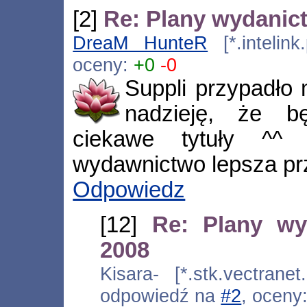
[2]
Re: Plany wydanic
DreaM HunteR
[*.intelink
oceny:
+0
-0
Suppli przypadło
nadzieję, że b
ciekawe tytuły ^^
wydawnictwo lepsza prz
Odpowiedz
[12]
Re: Plany wy
2008
Kisara- [*.stk.vectranet
odpowiedź na
#2
, oceny