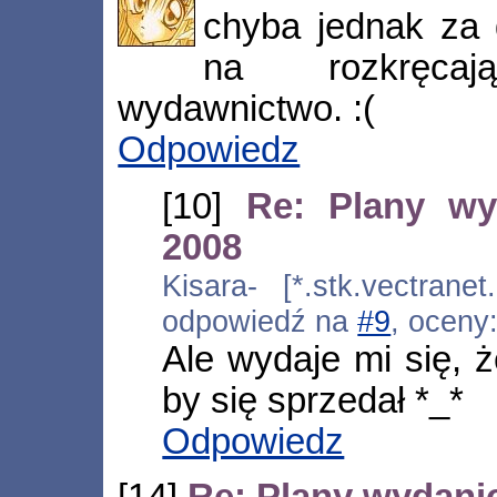
chyba jednak za
na rozkręca
wydawnictwo. :(
Odpowiedz
[10]
Re: Plany wy
2008
Kisara- [*.stk.vectranet
odpowiedź na
#9
, oceny
Ale wydaje mi się, że
by się sprzedał *_*
Odpowiedz