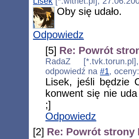
Lisek
[*.witnet.pl], 27.06.2
Oby się udało.
Odpowiedz
[5]
Re: Powrót stro
RadaZ [*.tvk.torun.pl
odpowiedź na
#1
, oceny
Lisek, jeśli będzie 
konwent się nie uda 
;]
Odpowiedz
[2]
Re: Powrót strony