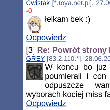
Cwistak
[*.toya.net.pl], 27
-0
łelkam bek :)
Odpowiedz
[3]
Re: Powrót strony
GREY
[83.2.110.*], 28.06.2
W koncu bo juz 
poumierali i con
odpuszcze w
wyborach kociej miss 
Odpowiedz