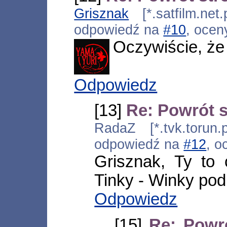
Grisznak
[*.satfilm.net
odpowiedź na
#10
, ocen
Oczywiście, że 
Odpowiedz
[13]
Re: Powrót 
RadaZ [*.tvk.torun.
odpowiedź na
#12
, o
Grisznak, Ty to
Tinky - Winky podk
Odpowiedz
[15]
Re: Powr