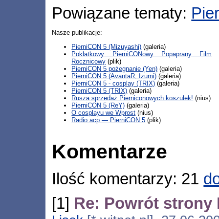
Powiązane tematy:
Pie
Nasze publikacje:
PierniCON 5 (Mizuyashi)
(galeria)
Poklatkowy PierniCONowy Popaprany Film
Rocznicowy
(plik)
PierniCON 5 pożegnanie (Yen)
(galeria)
PierniCON 5 (AvantaR, Izumi)
(galeria)
PierniCON 5 - cosplay (TRIX)
(galeria)
PierniCON 5 (TRIX)
(galeria)
Rusza sprzedaż Pierniconowych koszulek!
(nius)
PierniCON 5 (ReY)
(galeria)
O cosplayu we Wprost
(nius)
Radio acp — PierniCON 5
(plik)
Komentarze
Ilość komentarzy: 21
do
[1]
Re: Powrót strony