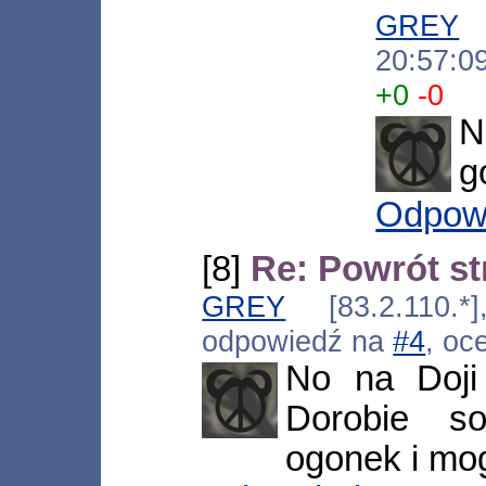
GREY
[
20:57:0
+0
-0
N
g
Odpow
[8]
Re: Powrót s
GREY
[83.2.110.*]
odpowiedź na
#4
, oc
No na Doji
Dorobie so
ogonek i mo