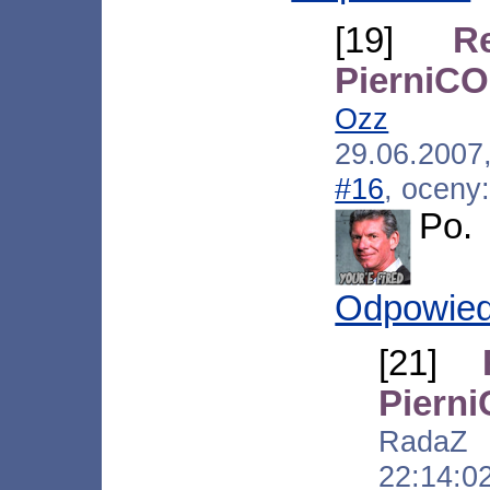
[19]
R
PierniCO
Ozz
[*.ne
29.06.2007
#16
, oceny
Po.
Odpowie
[21]
Piern
RadaZ [*
22:14:0