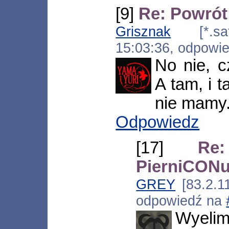
[9]
Re: Powrót
Grisznak
[*.satf
15:03:36, odpowi
No nie, c
A tam, i
nie mamy
Odpowiedz
[17]
Re
PierniCONu
GREY
[83.2.11
odpowiedź na
Wyelim