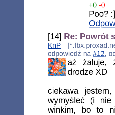
+0
-0
Poo? :
Odpow
[14]
Re: Powrót 
KnP
[*.fbx.proxad.n
odpowiedź na
#12
, o
aż żałuje, 
drodze XD
ciekawa jeste
wymyśleć (i nie 
winkim, bo to n