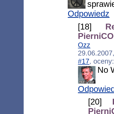
sprawie
Odpowiedz
[18]
R
PierniCO
Ozz
[*.ne
29.06.2007
#17
, oceny
No W
Odpowie
[20]
Piern