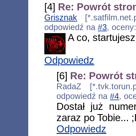
[4]
Re: Powrót stro
Grisznak
[*.satfilm.net
odpowiedź na
#3
, oceny
A co, startujes
Odpowiedz
[6]
Re: Powrót s
RadaZ [*.tvk.torun.
odpowiedź na
#4
, oc
Dostał już numer
zaraz po Tobie... 
Odpowiedz