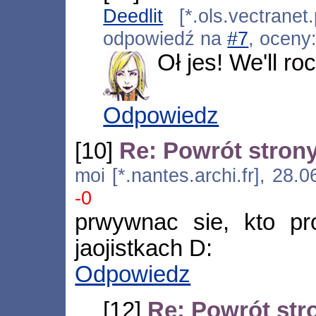
Deedlit
[*.ols.vectranet
odpowiedź na
#7
, oceny
Oł jes! We'll ro
Odpowiedz
[10]
Re: Powrót stron
moi [*.nantes.archi.fr], 28
-0
prwywnac sie, kto pr
jaojistkach D:
Odpowiedz
[12]
Re: Powrót str