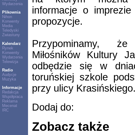
Wydarzenia
informacje o imprezie
Plikownia
Nihon
propozycje.
Konwenty
Media
Teledyski
Zwiastuny
Przypominamy, że
Kalendarz
Rynek
Miłośników Kultury J
Konwenty
Wydarzenia
Telewizja
odbędzie się w dni
Radio
toruńskiej szkole pod
Audycje
Muzyka
przy ulicy Krasińskiego
Informacje
Redakcja
Współpraca
Reklama
Dodaj do:
Mecenat
IRC
Zobacz także