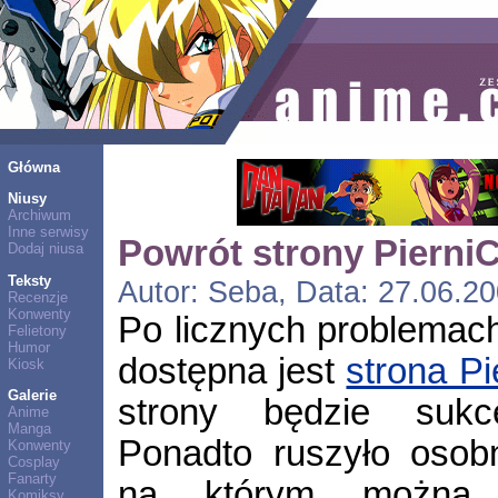
Główna
Niusy
Archiwum
Inne serwisy
Powrót strony Pierni
Dodaj niusa
Teksty
Autor: Seba, Data: 27.06.20
Recenzje
Konwenty
Po licznych problemac
Felietony
Humor
dostępna jest
strona P
Kiosk
Galerie
strony będzie sukce
Anime
Manga
Ponadto ruszyło oso
Konwenty
Cosplay
Fanarty
na którym można 
Komiksy