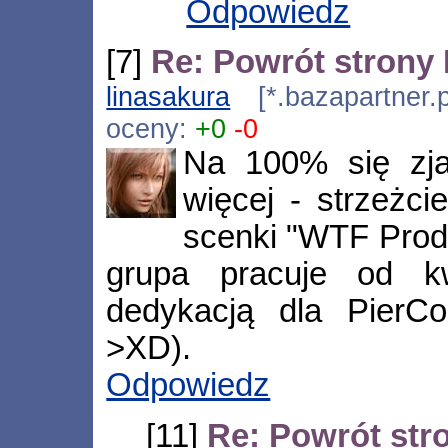
Odpowiedz
[7]
Re: Powrót strony
linasakura
[*.bazapartner.p
oceny:
+0
-0
Na 100% się zj
więcej - strzeżci
scenki "WTF Prody
grupa pracuje od kw
dedykacją dla PierCo
>XD).
Odpowiedz
[11]
Re: Powrót str