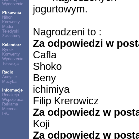
Wydarzenia
jogurtowym.
Plikownia
Nihon
Konwenty
Media
Nagrodzeni to :
Teledyski
Zwiastuny
Za odpowiedzi w post
Kalendarz
Rynek
Cafla
Konwenty
Wydarzenia
Shoko
Telewizja
Radio
Beny
Audycje
Muzyka
ichimiya
Informacje
Redakcja
Filip Krerowicz
Współpraca
Reklama
Mecenat
Za odpowiedz w posta
IRC
Koji
Za odpowiedz w posta