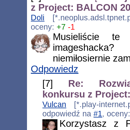
z Project: BALCON 2
Doli
[*.neoplus.adsl.tpnet.
oceny:
+7
-1
Musieliście t
imageshacka?
niemiłosiernie zam
Odpowiedz
[7]
Re: Rozwią
konkursu z Projec
Vulcan
[*.play-internet
odpowiedź na
#1
, oceny
Korzystasz z