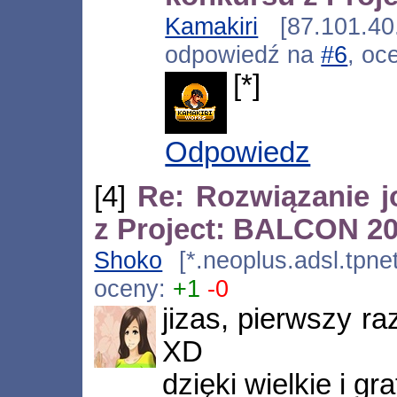
Kamakiri
[87.101.40.
odpowiedź na
#6
, oc
[*]
Odpowiedz
[4]
Re: Rozwiązanie 
z Project: BALCON 2
Shoko
[*.neoplus.adsl.tpnet
oceny:
+1
-0
jizas, pierwszy r
XD
dzięki wielkie i g