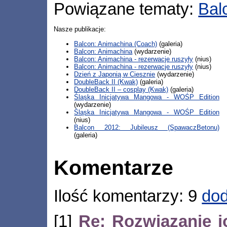
Powiązane tematy:
Bal
Nasze publikacje:
Balcon: Animachina (Coach)
(galeria)
Balcon: Animachina
(wydarzenie)
Balcon: Animachina - rezerwacje ruszyły
(nius)
Balcon: Animachina - rezerwacje ruszyły
(nius)
Dzień z Japonią w Ciesznie
(wydarzenie)
DoubleBack II (Kwak)
(galeria)
DoubleBack II – cosplay (Kwak)
(galeria)
Śląska Inicjatywa Mangowa - WOŚP Edition
(wydarzenie)
Śląska Inicjatywa Mangowa - WOŚP Edition
(nius)
Balcon 2012: Jubileusz (SpawaczBetonu)
(galeria)
Komentarze
Ilość komentarzy: 9
dod
[1]
Re: Rozwiązanie 