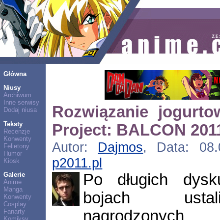
Główna
Niusy
Archiwum
Inne serwisy
Rozwiązanie jogurt
Dodaj niusa
Teksty
Project: BALCON 201
Recenzje
Konwenty
Autor:
Dajmos
, Data: 08.
Felietony
Humor
p2011.pl
Kiosk
Po długich dysku
Galerie
Anime
Manga
bojach ustal
Konwenty
Cosplay
nagrodzonych
Fanarty
Komiksy