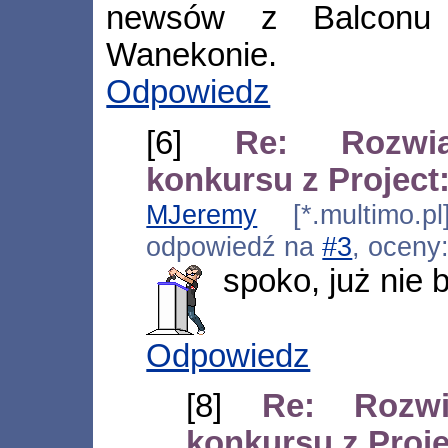
newsów z Balconu
Wanekonie.
Odpowiedz
[6]
Re: Rozwią
konkursu z Projec
MJeremy
[*.multimo.pl
odpowiedź na
#3
, oceny
spoko, już nie b
Odpowiedz
[8]
Re: Rozwi
konkursu z Proj