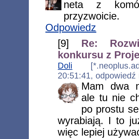
neta z komór
przyzwoicie.
Odpowiedz
[9]
Re: Rozwi
konkursu z Proj
Doli
[*.neoplus.ads
20:51:41, odpowiedź
Mam dwa me
ale tu nie c
po prostu s
wyrabiają. I to 
więc lepiej używa