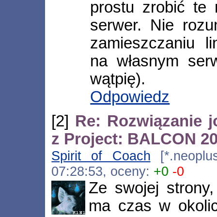
prostu zrobić te 
serwer. Nie rozu
zamieszczaniu l
na własnym serw
wątpię).
Odpowiedz
[2]
Re: Rozwiązanie 
z Project: BALCON 2
Spirit of Coach
[*.neoplus
07:28:53, oceny:
+0
-0
Ze swojej strony,
ma czas w okolic