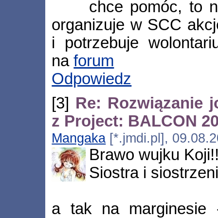
chce pomóc, to 
organizuje w SCC akcję
i potrzebuje wolontari
na
forum
Odpowiedz
[3]
Re: Rozwiązanie 
z Project: BALCON 2
Mangaka
[*.jmdi.pl], 09.08
Brawo wujku Koji!!!
Siostra i siostrzen
a tak na marginesie -