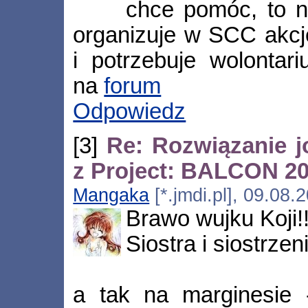
chce pomóc, to 
organizuje w SCC akcję
i potrzebuje wolontari
na
forum
Odpowiedz
[3]
Re: Rozwiązanie 
z Project: BALCON 2
Mangaka
[*.jmdi.pl], 09.08
Brawo wujku Koji!!!
Siostra i siostrzen
a tak na marginesie -