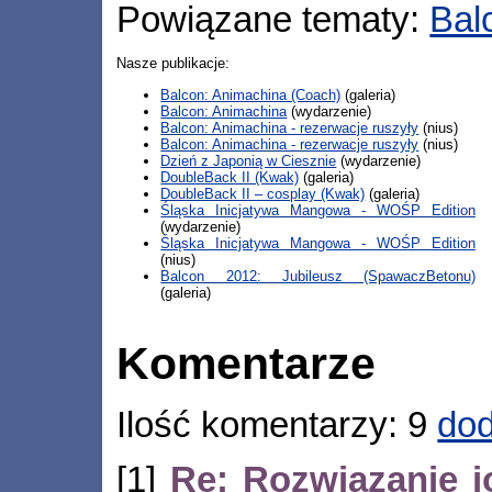
Powiązane tematy:
Bal
Nasze publikacje:
Balcon: Animachina (Coach)
(galeria)
Balcon: Animachina
(wydarzenie)
Balcon: Animachina - rezerwacje ruszyły
(nius)
Balcon: Animachina - rezerwacje ruszyły
(nius)
Dzień z Japonią w Ciesznie
(wydarzenie)
DoubleBack II (Kwak)
(galeria)
DoubleBack II – cosplay (Kwak)
(galeria)
Śląska Inicjatywa Mangowa - WOŚP Edition
(wydarzenie)
Śląska Inicjatywa Mangowa - WOŚP Edition
(nius)
Balcon 2012: Jubileusz (SpawaczBetonu)
(galeria)
Komentarze
Ilość komentarzy: 9
dod
[1]
Re: Rozwiązanie 