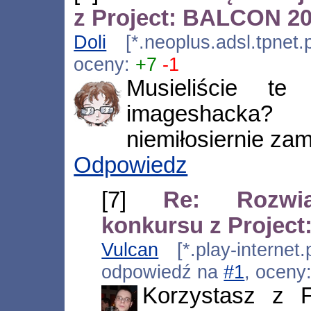
z Project: BALCON 2
Doli
[*.neoplus.adsl.tpnet.
oceny:
+7
-1
Musieliście t
imageshacka?
niemiłosiernie zam
Odpowiedz
[7]
Re: Rozwią
konkursu z Projec
Vulcan
[*.play-internet
odpowiedź na
#1
, oceny
Korzystasz z