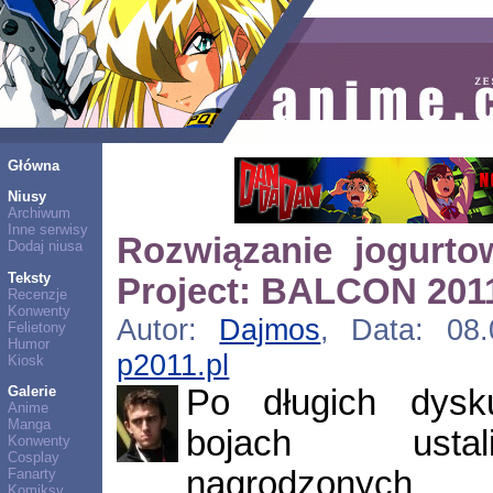
Główna
Niusy
Archiwum
Inne serwisy
Rozwiązanie jogurt
Dodaj niusa
Teksty
Project: BALCON 201
Recenzje
Konwenty
Autor:
Dajmos
, Data: 08.
Felietony
Humor
p2011.pl
Kiosk
Po długich dysku
Galerie
Anime
Manga
bojach ustal
Konwenty
Cosplay
nagrodzonych
Fanarty
Komiksy