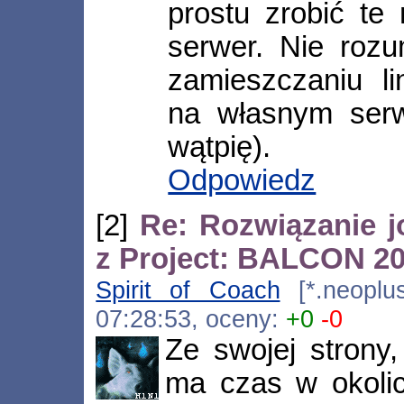
prostu zrobić te 
serwer. Nie rozu
zamieszczaniu l
na własnym serw
wątpię).
Odpowiedz
[2]
Re: Rozwiązanie 
z Project: BALCON 2
Spirit of Coach
[*.neoplus
07:28:53, oceny:
+0
-0
Ze swojej strony,
ma czas w okolic