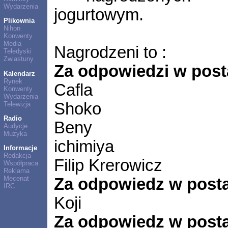
Wydarzenia
jogurtowym.
Plikownia
Nihon
Konwenty
Media
Nagrodzeni to :
Teledyski
Zwiastuny
Za odpowiedzi w post
Kalendarz
Rynek
Cafla
Konwenty
Wydarzenia
Shoko
Telewizja
Radio
Beny
Audycje
Muzyka
ichimiya
Informacje
Redakcja
Filip Krerowicz
Współpraca
Reklama
Mecenat
Za odpowiedz w posta
IRC
Koji
Za odpowiedz w posta