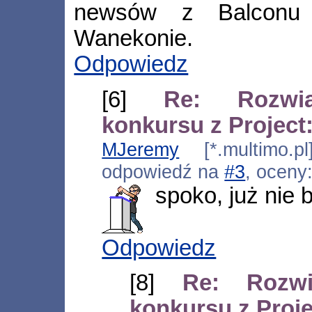
newsów z Balconu
Wanekonie.
Odpowiedz
[6]
Re: Rozwią
konkursu z Projec
MJeremy
[*.multimo.pl
odpowiedź na
#3
, oceny
spoko, już nie b
Odpowiedz
[8]
Re: Rozwi
konkursu z Proj