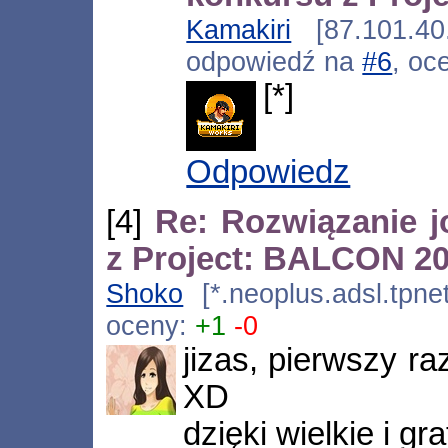
Kamakiri
[87.101.40.
odpowiedź na
#6
, oc
[*]
Odpowiedz
[4]
Re: Rozwiązanie 
z Project: BALCON 2
Shoko
[*.neoplus.adsl.tpnet
oceny:
+1
-0
jizas, pierwszy r
XD
dzięki wielkie i g