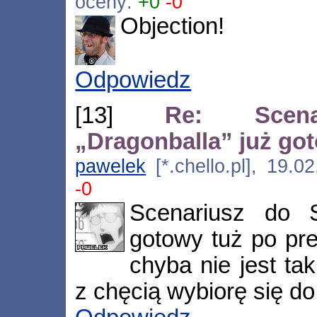
oceny:
+0
-0
Objection!
Odpowiedz
[13]
Re: Scenar
„Dragonballa” już go
pawelek
[*.chello.pl], 19.
-0
Scenariusz do 
gotowy tuż po pre
chyba nie jest ta
z chęcią wybiorę się do