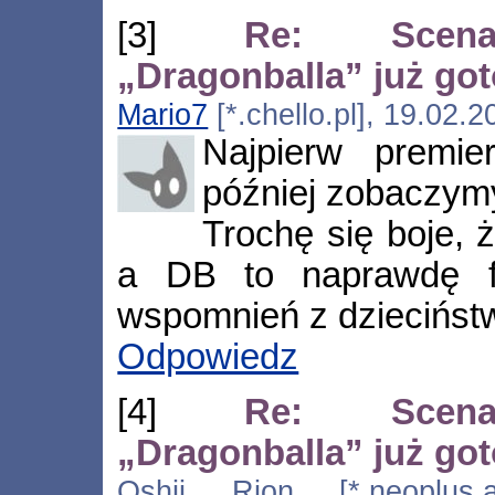
[3]
Re: Scenar
„Dragonballa” już go
Mario7
[*.chello.pl], 19.02.
Najpierw premier
później zobaczym
Trochę się boje, ż
a DB to naprawdę fa
wspomnień z dziecińst
Odpowiedz
[4]
Re: Scenar
„Dragonballa” już go
Oshii Rion [*.neoplus.ad