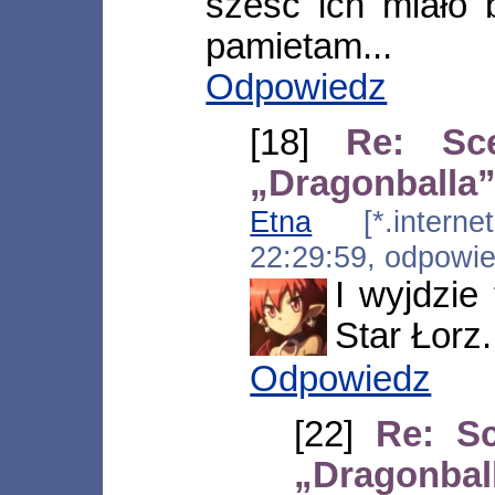
sześć ich miało 
pamietam...
Odpowiedz
[18]
Re: Sce
„Dragonballa”
Etna
[*.internetd
22:29:59, odpowi
I wyjdzie
Star Łorz.
Odpowiedz
[22]
Re: Sc
„Dragonbal