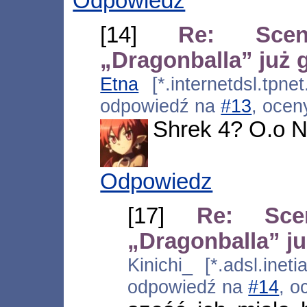
Odpowiedz
[14]
Re: Scena
„Dragonballa” już 
Etna
[*.internetdsl.tpne
odpowiedź na
#13
, ocen
Shrek 4? O.o N
Odpowiedz
[17]
Re: Scen
„Dragonballa” j
Kinichi_ [*.adsl.inet
odpowiedź na
#14
, o