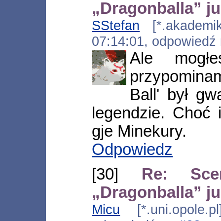
„Dragonballa” j
SStefan
[*.akademiki
07:14:01, odpowiedź
Ale mogłe
przypomina
Ball' był gw
legendzie. Choć 
gje Minekury.
Odpowiedz
[30]
Re: Scen
„Dragonballa” j
Micu
[*.uni.opole.p