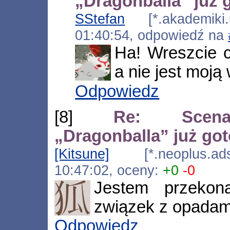
„Dragonballa” już 
SStefan
[*.akademiki.u
01:40:54, odpowiedź na
Ha! Wreszcie c
a nie jest moją 
Odpowiedz
[8]
Re: Scenar
„Dragonballa” już go
[Kitsune]
[*.neoplus.adsl
10:47:02, oceny:
+0
-0
Jestem przekon
związek z opadam
Odpowiedz