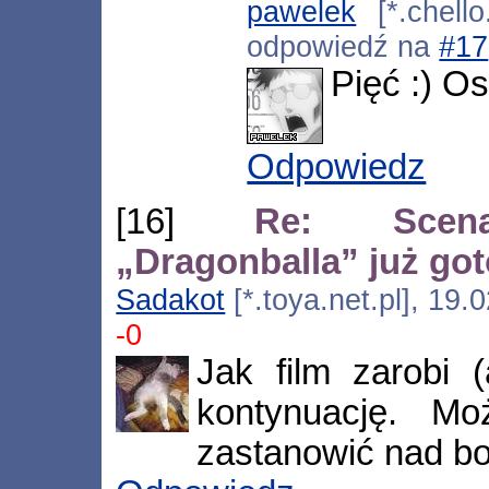
pawelek
[*.chello
odpowiedź na
#17
Pięć :) Os
Odpowiedz
[16]
Re: Scenar
„Dragonballa” już go
Sadakot
[*.toya.net.pl], 19
-0
Jak film zarobi (
kontynuację. Mo
zastanowić nad bo