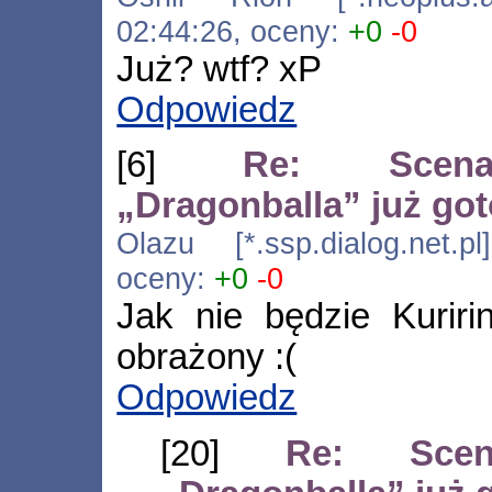
02:44:26, oceny:
+0
-0
Już? wtf? xP
Odpowiedz
[6]
Re: Scenar
„Dragonballa” już go
Olazu [*.ssp.dialog.net.p
oceny:
+0
-0
Jak nie będzie Kuriri
obrażony :(
Odpowiedz
[20]
Re: Scena