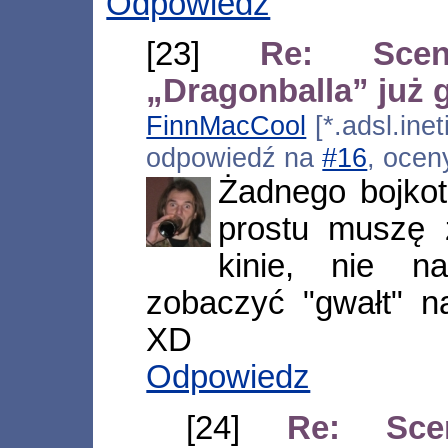
Odpowiedz
[23]
Re: Scena
„Dragonballa” już 
FinnMacCool
[*.adsl.inet
odpowiedź na
#16
, ocen
Żadnego bojkot
prostu muszę
kinie, nie 
zobaczyć "gwałt" n
XD
Odpowiedz
[24]
Re: Scen