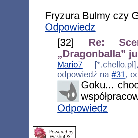
Fryzura Bulmy czy 
Odpowiedz
[32]
Re: Scen
„Dragonballa” j
Mario7
[*.chello.pl
odpowiedź na
#31
, o
Goku... cho
współpraco
Odpowiedz