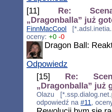
[11]
Re: Scenar
„Dragonballa” już go
FinnMacCool
[*.adsl.inetia
oceny:
+0
-0
Dragon Ball: Reakt
Odpowiedz
[15]
Re: Scena
„Dragonballa” już 
Olazu [*.ssp.dialog.net
odpowiedź na
#11
, ocen
Rewolucji bym się ra