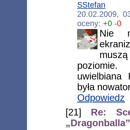
SStefan
[*.ak
20.02.2009, 0
oceny:
+0
-0
Nie 
ekrani
musz
poziomie.
uwielbiana 
była nowator
Odpowiedz
[21]
Re: Sce
„Dragonballa”