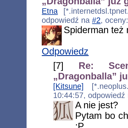
„Dragonballa” już 
Etna
[*.internetdsl.tpne
odpowiedź na
#2
, oceny
Spiderman też m
Odpowiedz
[7]
Re: Scen
„Dragonballa” j
[Kitsune]
[*.neoplus.
10:44:57, odpowiedź
A nie jest?
Pytam bo ch
:P