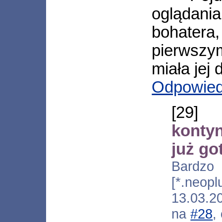
oglądan
bohatera
pierwszym
miała jej
Odpowie
[29
konty
już g
Bar
[*.neopl
13.03.2
na
#28
,