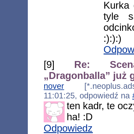
Kurka 
tyle 
odcink
:):):)
Odpow
[9]
Re: Scena
„Dragonballa” już 
nover
[*.neoplus.adsl
11:01:25, odpowiedź na
ten kadr, te ocz
ha! :D
Odpowiedz