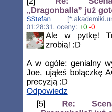
[2]
Re: Scenar
„Dragonballa” już go
SStefan
[*.akademiki.uni
01:28:31, oceny:
+0
-0
Ale w pytkę! Try
zrobią! :D
A w ogóle: genialny wy
Joe, ująłeś bolączkę 
precyzją :D
Odpowiedz
[5]
Re: Scena