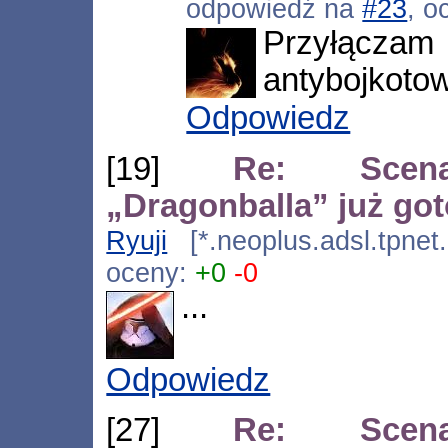
odpowiedź na
#23
, o
Przyłą
antybojkotow
Odpowiedz
[19]
Re: Scenar
„Dragonballa” już go
Ryuji
[*.neoplus.adsl.tpnet
oceny:
+0
-0
...
Odpowiedz
[27]
Re: Scenar