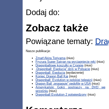
Dodaj do:
Zobacz także
Powiązane tematy:
Dra
Nasze publikacje:
Zmarł Akira Toriyama
(nius)
Fryzura Super Saiyan na wyciągnięcie ręki
(nius)
Dragonballowe koszulki w Croppie
(nius)
„Dragonball: Ewolucja” dziś w Polsacie
(nius)
Dragonball: Ewolucja
(wydarzenie)
Koniec Dragon Ball Kai
(nius)
Dragonball: Evolution w polskiej telewizji
(nius)
Dragon Ball „propaguje” pedofilę w USA
(nius)
Amerykański Gokū postraszy na DVD we
wrześniu
(nius)
Dragonball Evolution 2 potwierdzony
(nius)