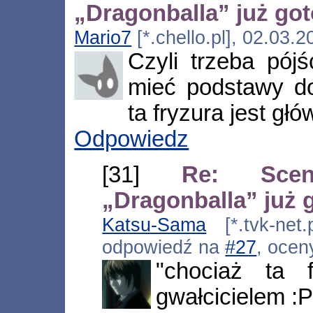
„Dragonballa” już go
Mario7
[*.chello.pl], 02.03.
Czyli trzeba pój
mieć podstawy do
ta fryzura jest gł
Odpowiedz
[31]
Re: Scena
„Dragonballa” już 
Katsu-Sama
[*.tvk-net.
odpowiedź na
#27
, ocen
"chociaż ta 
gwałcicielem :P