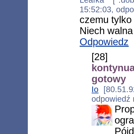
15:52:03, odp
czemu tylko 
Niech walna
Odpowiedz
[28
kontynua
gotowy
Io
[80.51.92
odpowiedź
Pr
ogra
Pó