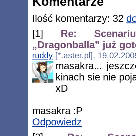
Komentarze
Ilość komentarzy: 32
do
[1]
Re: Scenariu
„Dragonballa” już go
ruddy
[*.aster.pl], 19.02.20
masakra... jeszc
kinach sie nie poj
xD
masakra :P
Odpowiedz