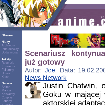
Główna
Niusy
Archiwum
Inne serwisy
Scenariusz kontynua
Dodaj niusa
Teksty
już gotowy
Recenzje
Konwenty
Autor:
Joe
, Data: 19.02.20
Felietony
Humor
News Network
Kiosk
Justin Chatwin, 
Galerie
Anime
Manga
Goku w mającej 
Konwenty
Cosplay
aktorskiej adaptac
Fanarty
Komiksy