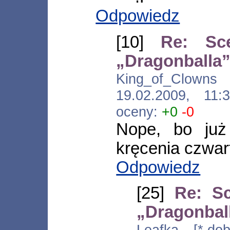
Odpowiedz
[10]
Re: Sce
„Dragonballa”
King_of_Clowns [*
19.02.2009, 11
oceny:
+0
-0
Nope, bo już
kręcenia czwart
Odpowiedz
[25]
Re: Sc
„Dragonbal
Leafka [*.dob