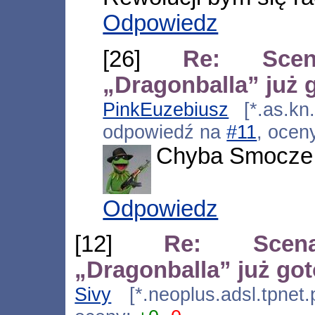
Odpowiedz
[26]
Re: Scena
„Dragonballa” już 
PinkEuzebiusz
[*.as.kn.
odpowiedź na
#11
, ocen
Chyba Smocze j
Odpowiedz
[12]
Re: Scenar
„Dragonballa” już go
Sivy
[*.neoplus.adsl.tpnet.