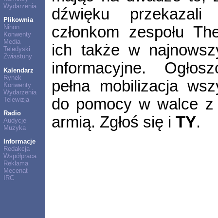
Wydarzenia
dźwięku przekazali
Plikownia
członkom zespołu The
Nihon
Konwenty
Media
ich także w najnowsz
Teledyski
Zwiastuny
informacyjne. Ogłos
Kalendarz
Rynek
pełna mobilizacja wsz
Konwenty
Wydarzenia
do pomocy w walce z 
Telewizja
Radio
armią. Zgłoś się i
TY
.
Audycje
Muzyka
Informacje
Redakcja
Współpraca
Reklama
Mecenat
IRC