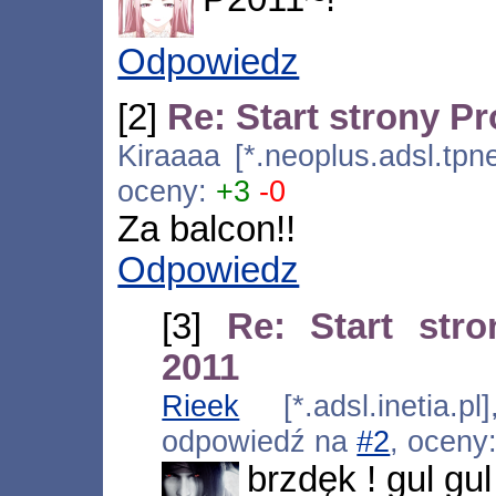
Odpowiedz
[2]
Re: Start strony P
Kiraaaa [*.neoplus.adsl.tpne
oceny:
+3
-0
Za balcon!!
Odpowiedz
[3]
Re: Start str
2011
Rieek
[*.adsl.inetia.p
odpowiedź na
#2
, oceny
brzdęk ! gul gul