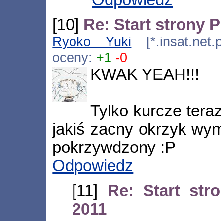
Odpowiedz
[10]
Re: Start strony
Ryoko Yuki
[*.insat.net.
oceny:
+1
-0
KWAK YEAH!!!
Tylko kurcze tera
jakiś zacny okrzyk wymy
pokrzywdzony :P
Odpowiedz
[11]
Re: Start st
2011