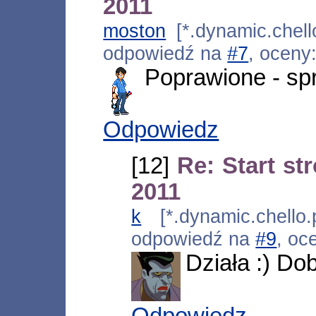
2011
moston
[*.dynamic.chell
odpowiedź na
#7
, oceny
Poprawione - spr
Odpowiedz
[12]
Re: Start s
2011
k
[*.dynamic.chello.
odpowiedź na
#9
, oc
Działa :) Do