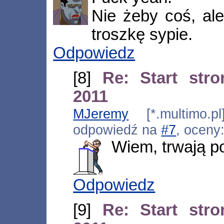
Nie żeby coś, al
troszkę sypie.
Odpowiedz
[8]
Re: Start str
2011
MJeremy
[*.multimo.pl
odpowiedź na
#7
, oceny
Wiem, trwają p
Odpowiedz
[9]
Re: Start str