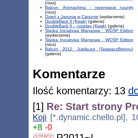
(nius)
Balcon: Animachina - rezerwacje ruszyły
(nius)
Dzień z Japonią w Ciesznie
(wydarzenie)
DoubleBack II (Kwak)
(galeria)
DoubleBack II – cosplay (Kwak)
(galeria)
Śląska Inicjatywa Mangowa - WOŚP Edition
(wydarzenie)
Śląska Inicjatywa Mangowa - WOŚP Edition
(nius)
Balcon 2012: Jubileusz (SpawaczBetonu)
(galeria)
Komentarze
Ilość komentarzy: 13
do
[1]
Re: Start strony P
Koji
[*.dynamic.chello.pl], 
+8
-0
P2011~!