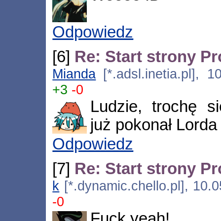
Odpowiedz
[6]
Re: Start strony P
Mianda
[*.adsl.inetia.pl], 
+3
-0
Ludzie, trochę s
już pokonał Lorda 
Odpowiedz
[7]
Re: Start strony P
k
[*.dynamic.chello.pl], 10.
-0
Fuck yeah!