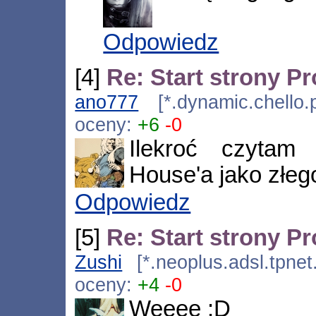
Odpowiedz
[4]
Re: Start strony P
ano777
[*.dynamic.chello.
oceny:
+6
-0
Ilekroć czytam
House'a jako złeg
Odpowiedz
[5]
Re: Start strony P
Zushi
[*.neoplus.adsl.tpnet
oceny:
+4
-0
Weeee :D