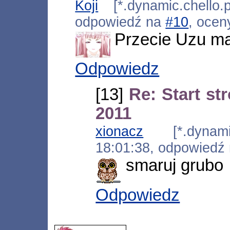
Koji
[*.dynamic.chello.
odpowiedź na
#10
, ocen
Przecie Uzu ma
Odpowiedz
[13]
Re: Start s
2011
xionacz
[*.dynamic.
18:01:38, odpowiedź
smaruj grubo
Odpowiedz