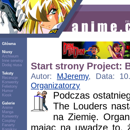
Główna
Niusy
Archiwum
Inne serwisy
Start strony Project
Dodaj niusa
Teksty
Autor:
MJeremy
, Data: 10
Recenzje
Konwenty
Organizatorzy
Felietony
Humor
Podczas ostatnie
Kiosk
The Louders nast
Galerie
Anime
Manga
na Ziemię. Organi
Konwenty
Cosplay
mając na uwadze to, 
Fanarty
Komiksy