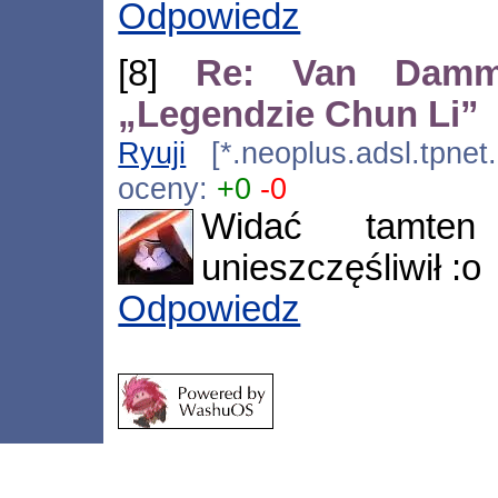
Odpowiedz
[8]
Re: Van Damm
„Legendzie Chun Li”
Ryuji
[*.neoplus.adsl.tpnet
oceny:
+0
-0
Widać tamte
unieszczęśliwił :o
Odpowiedz