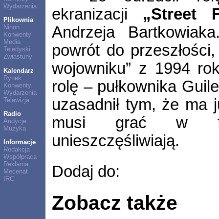
Wydarzenia
ekranizacji
„Street F
Plikownia
Andrzeja Bartkowiaka
Nihon
Konwenty
Media
powrót do przeszłości
Teledyski
Zwiastuny
wojowniku” z 1994 rok
Kalendarz
Rynek
rolę – pułkownika Guile
Konwenty
Wydarzenia
uzasadnił tym, że ma j
Telewizja
Radio
musi grać w fi
Audycje
Muzyka
unieszczęśliwiają.
Informacje
Redakcja
Współpraca
Reklama
Dodaj do:
Mecenat
IRC
Zobacz także