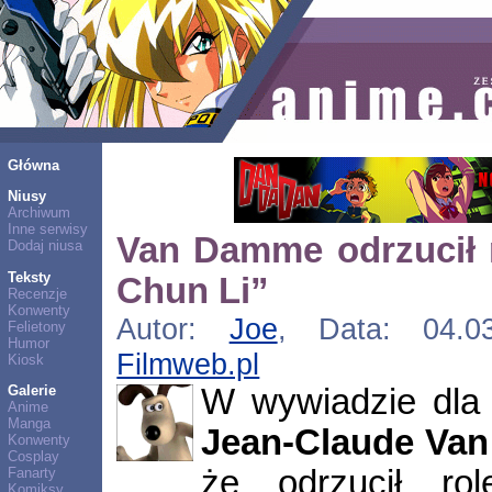
Główna
Niusy
Archiwum
Inne serwisy
Van Damme odrzucił 
Dodaj niusa
Teksty
Chun Li”
Recenzje
Konwenty
Autor:
Joe
, Data: 04.03
Felietony
Humor
Filmweb.pl
Kiosk
W wywiadzie dla
Galerie
Anime
Manga
Jean-Claude Va
Konwenty
Cosplay
że odrzucił ro
Fanarty
Komiksy