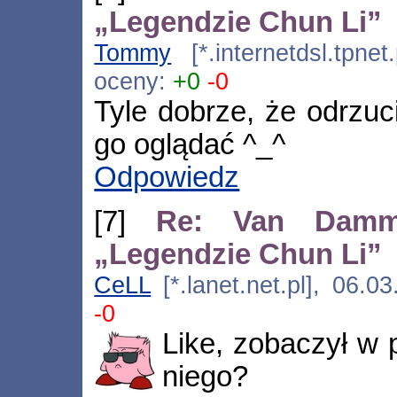
„Legendzie Chun Li”
Tommy
[*.internetdsl.tpnet
oceny:
+0
-0
Tyle dobrze, że odrzuc
go oglądać ^_^
Odpowiedz
[7]
Re: Van Damm
„Legendzie Chun Li”
CeLL
[*.lanet.net.pl], 06.
-0
Like, zobaczył w 
niego?