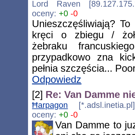
Lord Raven [89.127.175.*
oceny:
+0
-0
Unieszczęśliwiają? To 
kręci o zbiegu / żołn
żebraku francuskieg
przypadkowo zna kick
pełnia szczęścia... Poor
Odpowiedz
[2]
Re: Van Damme ni
Ħarpagon
[*.adsl.inetia.p
oceny:
+0
-0
Van Damme to juz