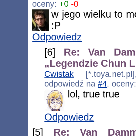
oceny:
+0
-0
w jego wielku to m
:P
Odpowiedz
[6]
Re: Van Dam
„Legendzie Chun L
Cwistak
[*.toya.net.pl
odpowiedź na
#4
, oceny
lol, true true
Odpowiedz
[5]
Re: Van Damm