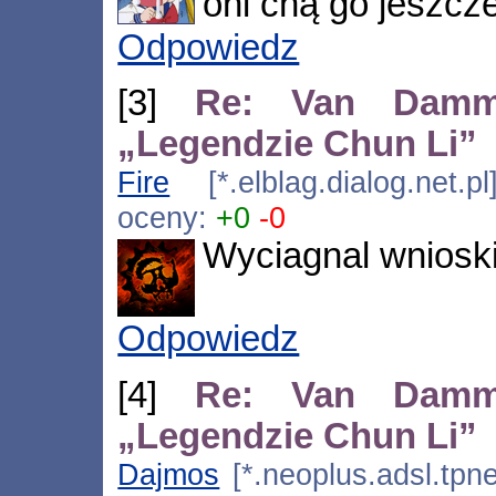
oni chą go jeszcze
Odpowiedz
[3]
Re: Van Damm
„Legendzie Chun Li”
Fire
[*.elblag.dialog.net.
oceny:
+0
-0
Wyciagnal wnioski
Odpowiedz
[4]
Re: Van Damm
„Legendzie Chun Li”
Dajmos
[*.neoplus.adsl.tpne