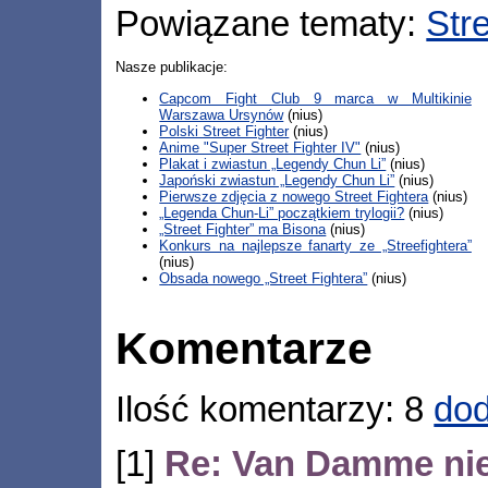
Powiązane tematy:
Stre
Nasze publikacje:
Capcom Fight Club 9 marca w Multikinie
Warszawa Ursynów
(nius)
Polski Street Fighter
(nius)
Anime "Super Street Fighter IV"
(nius)
Plakat i zwiastun „Legendy Chun Li”
(nius)
Japoński zwiastun „Legendy Chun Li”
(nius)
Pierwsze zdjęcia z nowego Street Fightera
(nius)
„Legenda Chun-Li” początkiem trylogii?
(nius)
„Street Fighter” ma Bisona
(nius)
Konkurs na najlepsze fanarty ze „Streefightera”
(nius)
Obsada nowego „Street Fightera”
(nius)
Komentarze
Ilość komentarzy: 8
dod
[1]
Re: Van Damme ni