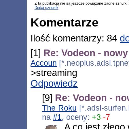
Z tą publikacją nie są jeszcze powiązane żadne sznurki.
Dodaj sznurek
Komentarze
Ilość komentarzy: 84
do
[1]
Re: Vodeon - nowy 
Accoun
[*.neoplus.adsl.tpne
>streaming
Odpowiedz
[9]
Re: Vodeon - no
The Roku
[*.adsl-surfen
na
#1
, oceny:
+3
-7
A co jest złego