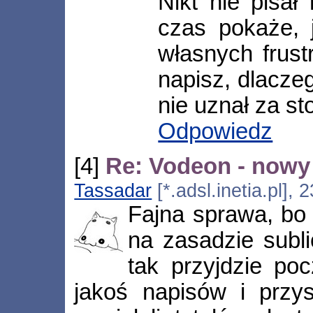
Nikt nie pisał
czas pokaże, 
własnych frust
napisz, dlacze
nie uznał za s
Odpowiedz
[4]
Re: Vodeon - nowy 
Tassadar
[*.adsl.inetia.pl],
Fajna sprawa, bo 
na zasadzie subl
tak przyjdzie po
jakoś napisów i przys