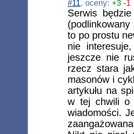
#11
, oceny:
+3
-1
Serwis będzie
(podlinkowany a
to po prostu ne
nie interesuje
jeszcze nie r
rzecz stara ja
masonów i cykl
artykułu na sp
w tej chwili o
wiadomości. Jeś
zaangażowana 