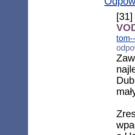
Odpow
[31
VOD
tom-
odpo
Zaw
najl
Dub
mały
Zre
wpa