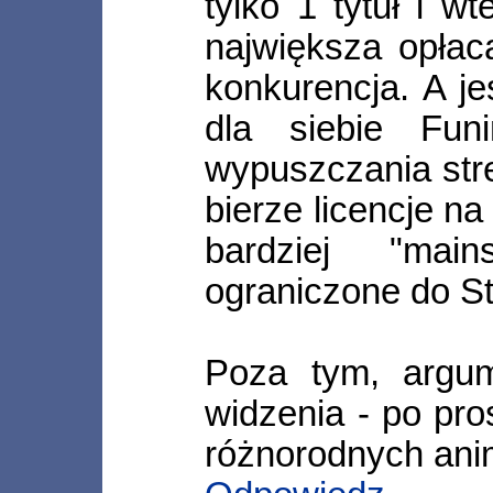
tylko 1 tytuł i wt
największa opłac
konkurencja. A je
dla siebie Fun
wypuszczania str
bierze licencje n
bardziej "mai
ograniczone do S
Poza tym, argum
widzenia - po pro
różnorodnych ani