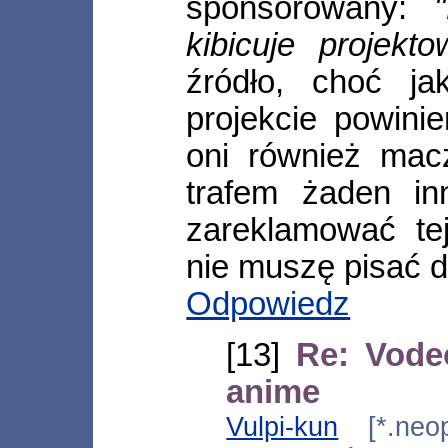
sponsorowany:
kibicuje projektow
źródło, choć ja
projekcie powini
oni również mac
trafem żaden in
zareklamować tej
nie muszę pisać d
Odpowiedz
[13]
Re: Vode
anime
Vulpi-kun
[*.neopl