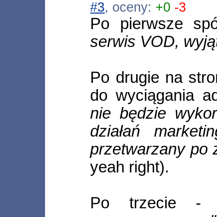
#3
, oceny:
+0
-3
Po pierwsze spó
serwis VOD, wyją
Po drugie na stro
do wyciągania a
nie będzie wykor
działań market
przetwarzany po z
yeah right).
Po trzecie - 