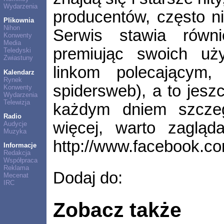
Wydarzenia
producentów, często n
Plikownia
Nihon
Serwis stawia równi
Konwenty
Media
premiując swoich uż
Teledyski
Zwiastuny
linkom polecającym
Kalendarz
Rynek
spidersweb), a to jeszc
Konwenty
Wydarzenia
Telewizja
każdym dniem szczeg
Radio
więcej, warto zagląd
Audycje
Muzyka
http://www.facebook.c
Informacje
Redakcja
Współpraca
Reklama
Dodaj do:
Mecenat
IRC
Zobacz także