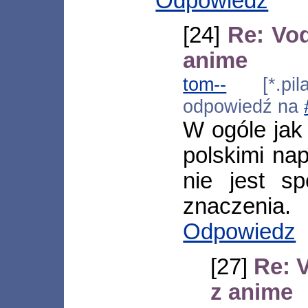
Odpowiedz
[24]
Re: Vod
anime
tom--
[*.pila.
odpowiedź na
W ogóle jak
polskimi na
nie jest s
znaczenia.
Odpowiedz
[27]
Re: 
z anime