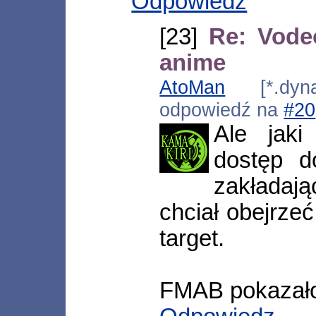
Odpowiedz
[23]
Re: Vode
anime
AtoMan
[*.dynam
odpowiedź na
#20
Ale jaki
dostęp d
zakładają
chciał obejrzeć
target.
FMAB pokazało,