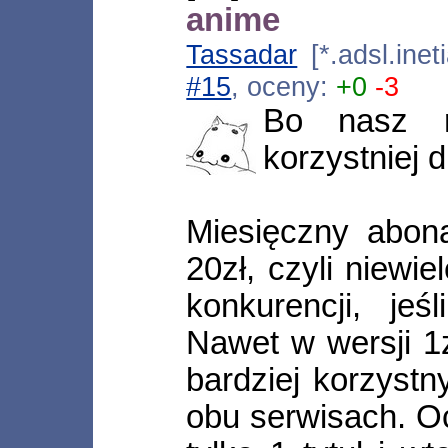
anime
Tassadar
[*.adsl.ine
#15
, oceny:
+0
-3
Bo nasz r
korzystniej d
Miesięczny abon
20zł, czyli niewi
konkurencji, je
Nawet w wersji 1
bardziej korzystn
obu serwisach. O