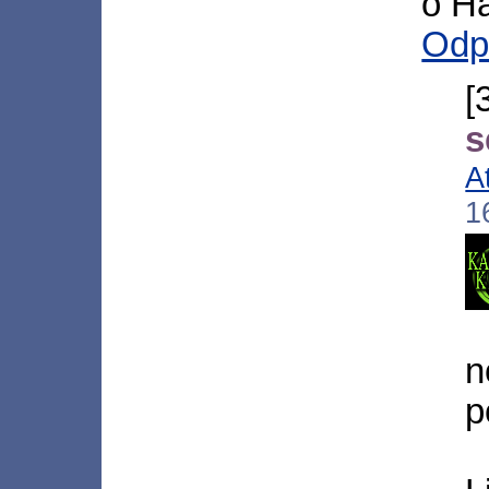
o Ha
Odp
[
s
A
1
n
p