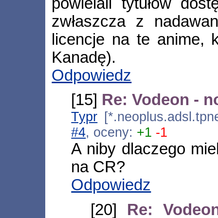
powielali tytułów dos
zwłaszcza z nadawany
licencje na te anime,
Kanadę).
Odpowiedz
[15]
Re: Vodeon - n
Typr
[*.neoplus.adsl.tpn
#4
, oceny:
+1
-1
A niby dlaczego mie
na CR?
Odpowiedz
[20]
Re: Vodeon