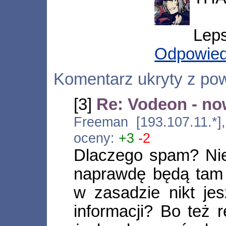
Leps
Odpowie
Komentarz ukryty z po
[3]
Re: Vodeon - no
Freeman [193.107.11.*
oceny:
+3
-2
Dlaczego spam? Nie
naprawdę będą tam 
w zasadzie nikt jes
informacji? Bo też 