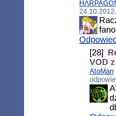
HΛRPAGO
24.10.2012
Racz
fano
Odpowie
[28]
R
VOD z
AtoMan
odpowi
A
d
d