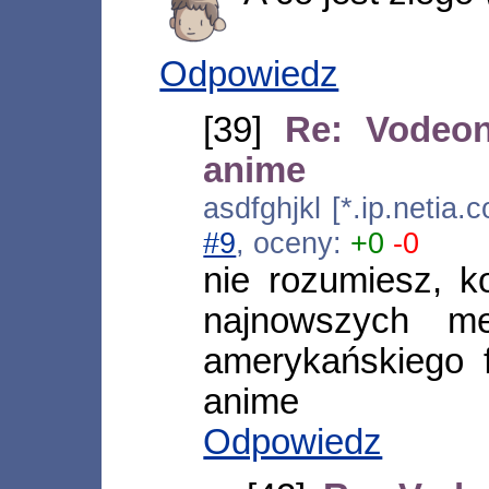
Odpowiedz
[39]
Re: Vodeon
anime
asdfghjkl [*.ip.netia
#9
, oceny:
+0
-0
nie rozumiesz, k
najnowszych 
amerykańskiego 
anime
Odpowiedz