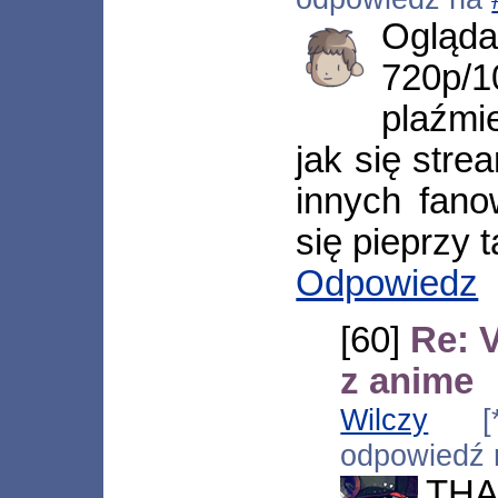
Oglą
720p/
plaźmi
jak się stre
innych fano
się pieprzy t
Odpowiedz
[60]
Re: 
z anime
Wilczy
[*.f
odpowiedź
THA