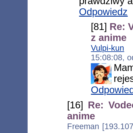
prawdziwy a
Odpowiedz
[81]
Re: 
z anime
Vulpi-kun
[*
15:08:08, 
Mam 
rejes
Odpowie
[16]
Re: Vode
anime
Freeman [193.107.