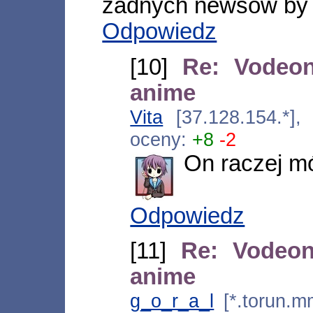
żadnych newsów by n
Odpowiedz
[10]
Re: Vodeon
anime
Vita
[37.128.154.*],
oceny:
+8
-2
On raczej m
Odpowiedz
[11]
Re: Vodeon
anime
g_o_r_a_l
[*.torun.m