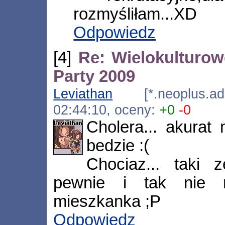
rozmyśliłam...XD
Odpowiedz
[4]
Re: Wielokulturow
Party 2009
Leviathan
[*.neoplus.adsl
02:44:10, oceny:
+0
-0
Cholera... akurat
bedzie :(
Chociaz... taki 
pewnie i tak nie 
mieszkanka ;P
Odpowiedz