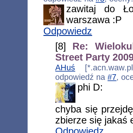
zawitaj do Ł
warszawa :P
Odpowiedz
[8]
Re: Wieloku
Street Party 200
AHuś
[*.acn.waw.pl
odpowiedź na
#7
, oc
phi D:
chyba się przejd
zbierze się jakaś
Odpowiedz