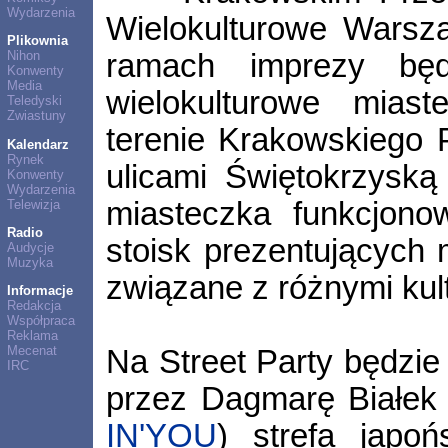
Wydarzenia
Wielokulturowe Warsza
Plikownia
ramach imprezy będ
Nihon
Konwenty
Media
wielokulturowe mias
Teledyski
Zwiastuny
terenie Krakowskiego 
Kalendarz
Rynek
ulicami Świętokrzysk
Konwenty
Wydarzenia
miasteczka funkcjono
Telewizja
Radio
stoisk prezentujących 
Audycje
Muzyka
związane z różnymi kul
Informacje
Redakcja
Współpraca
Reklama
Mecenat
Na Street Party będzi
IRC
przez Dagmarę Białek 
IN'YOU
) strefa japo