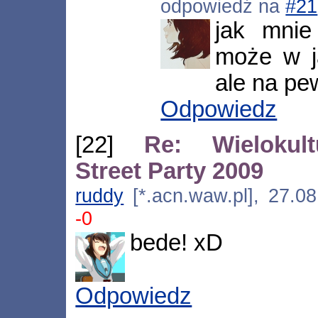
odpowiedź na
#21
jak mnie
może w j
ale na pe
Odpowiedz
[22]
Re: Wielokul
Street Party 2009
ruddy
[*.acn.waw.pl], 27.0
-0
bede! xD
Odpowiedz