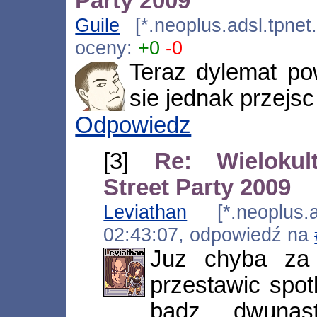
Party 2009
Guile
[*.neoplus.adsl.tpnet
oceny:
+0
-0
Teraz dylemat pow
sie jednak przejsc
Odpowiedz
[3]
Re: Wielokul
Street Party 2009
Leviathan
[*.neoplus.ad
02:43:07, odpowiedź na
Juz chyba za
przestawic spot
badz dwunas