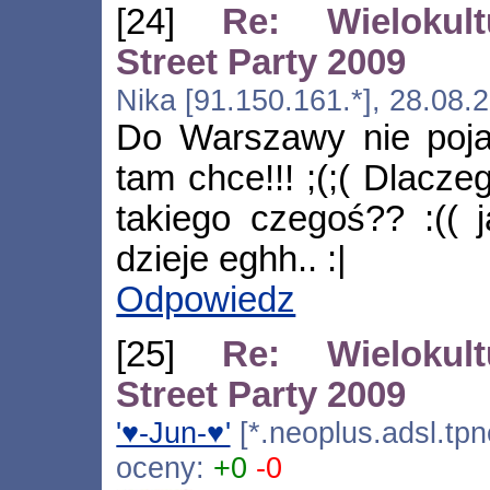
[24]
Re: Wielokul
Street Party 2009
Nika [91.150.161.*], 28.08.
Do Warszawy nie poja
tam chce!!! ;(;( Dlacz
takiego czegoś?? :(( 
dzieje eghh.. :|
Odpowiedz
[25]
Re: Wielokul
Street Party 2009
'♥-Jun-♥'
[*.neoplus.adsl.tpn
oceny:
+0
-0