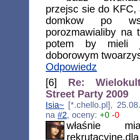
przejsc sie do KFC,
domkow po wsz
porozmawialiby na t
potem by mieli 
doborowym twoarzyst
Odpowiedz
[6]
Re: Wielokul
Street Party 2009
Isia~
[*.chello.pl], 25.0
na
#2
, oceny:
+0
-0
właśnie m
rekrutacyjne,d