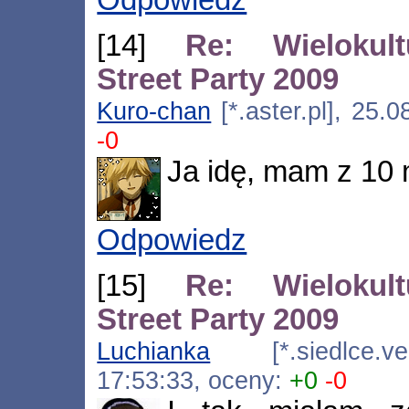
[14]
Re: Wielokul
Street Party 2009
Kuro-chan
[*.aster.pl], 25.
-0
Ja idę, mam z 10 
Odpowiedz
[15]
Re: Wielokul
Street Party 2009
Luchianka
[*.siedlce.vec
17:53:33, oceny:
+0
-0