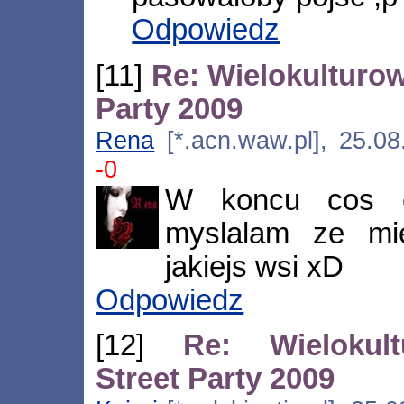
Odpowiedz
[11]
Re: Wielokulturo
Party 2009
Rena
[*.acn.waw.pl], 25.0
-0
W koncu cos c
myslalam ze mi
jakiejs wsi xD
Odpowiedz
[12]
Re: Wielokul
Street Party 2009