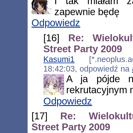
I tak miałam z
zapewnie będę
Odpowiedz
[16]
Re: Wieloku
Street Party 2009
Kasumi1
[*.neoplus.ad
18:42:03, odpowiedź na
A ja pójde n
rekrutacyjnym 
Odpowiedz
[17]
Re: Wielokul
Street Party 2009