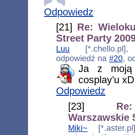
Odpowiedz
[21]
Re: Wielok
Street Party 200
Luu
[*.chello.pl],
odpowiedź na
#20
, o
Ja z moją
cosplay'u xD
Odpowiedz
[23]
Re
Warszawskie S
Miki~
[*.aster.pl