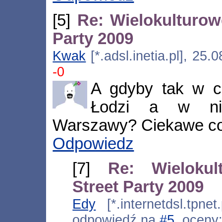
[5]
Re: Wielokulturow
Party 2009
Kwak
[*.adsl.inetia.pl], 25
-0
A gdyby tak w c
Łodzi a w nie
Warszawy? Ciekawe co 
Odpowiedz
[7]
Re: Wielokul
Street Party 2009
Edy
[*.internetdsl.tpnet
odpowiedź na
#5
, oceny