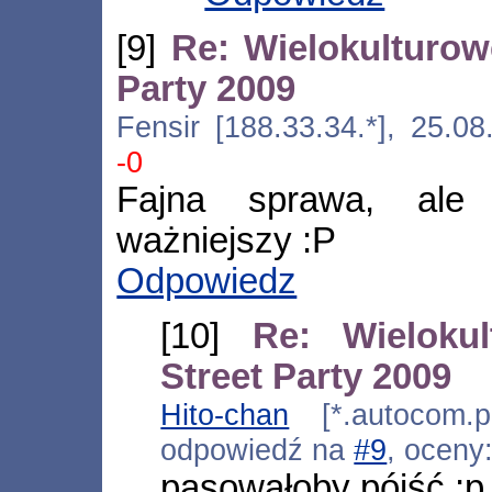
[9]
Re: Wielokulturow
Party 2009
Fensir [188.33.34.*], 25.0
-0
Fajna sprawa, ale 
ważniejszy :P
Odpowiedz
[10]
Re: Wieloku
Street Party 2009
Hito-chan
[*.autocom.pl
odpowiedź na
#9
, oceny
pasowałoby pójść ;p