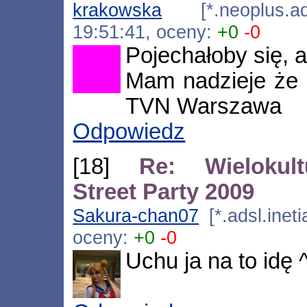
krakowska
[*.neoplus.ads
19:51:41, oceny:
+0
-0
Pojechałoby się, al
Mam nadzieje że b
TVN Warszawa
Odpowiedz
[18]
Re: Wielokul
Street Party 2009
Sakura-chan07
[*.adsl.ineti
oceny:
+0
-0
Uchu ja na to idę 