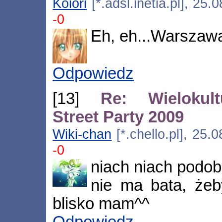
Koiori
[*.adsl.inetia.pl], 25
-0
Eh, eh...Warszawa
Odpowiedz
[13]
Re: Wielokul
Street Party 2009
Wiki-chan
[*.chello.pl], 25.
-0
niach niach podob
nie ma bata, żeb
blisko mam^^
Odpowiedz