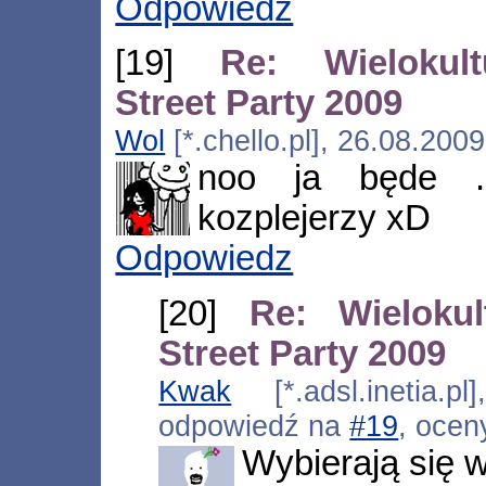
Odpowiedz
[19]
Re: Wielokul
Street Party 2009
Wol
[*.chello.pl], 26.08.200
noo ja będe .
kozplejerzy xD
Odpowiedz
[20]
Re: Wieloku
Street Party 2009
Kwak
[*.adsl.inetia.p
odpowiedź na
#19
, ocen
Wybierają się 