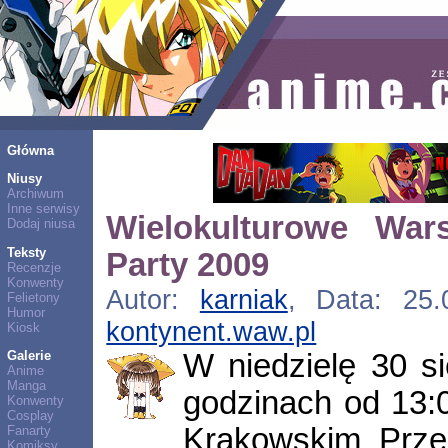
Główna
Niusy
Archiwum
Inne serwisy
Wielokulturowe Wars
Dodaj niusa
Teksty
Party 2009
Recenzje
Konwenty
Autor:
karniak
, Data: 25.
Felietony
Humor
kontynent.waw.pl
Kiosk
W niedzielę 30 s
Galerie
Anime
Manga
godzinach od 13:
Konwenty
Cosplay
Krakowskim Prze
Fanarty
Komiksy