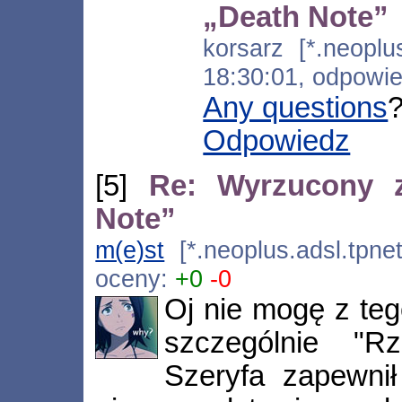
„Death Note”
korsarz [*.neoplus
18:30:01, odpowi
Any questions
?
Odpowiedz
[5]
Re: Wyrzucony z
Note”
m(e)st
[*.neoplus.adsl.tpnet
oceny:
+0
-0
Oj nie mogę z teg
szczególnie "R
Szeryfa zapewnił