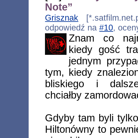
Note”
Grisznak
[*.satfilm.net
odpowiedź na
#10
, ocen
Znam co najm
kiedy gość tra
jednym przypa
tym, kiedy znalezio
bliskiego i dalsz
chciałby zamordowa
Gdyby tam byli tylk
Hiltonówny to pewni