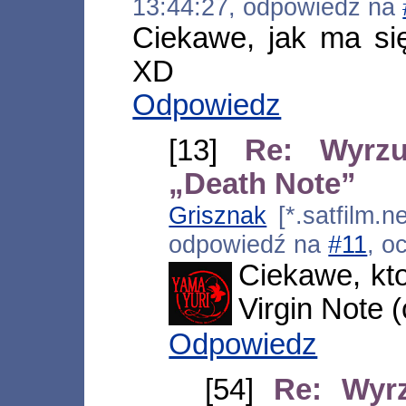
13:44:27, odpowiedź na
Ciekawe, jak ma s
XD
Odpowiedz
[13]
Re: Wyrz
„Death Note”
Grisznak
[*.satfilm.n
odpowiedź na
#11
, o
Ciekawe, kto
Virgin Note (
Odpowiedz
[54]
Re: Wyr