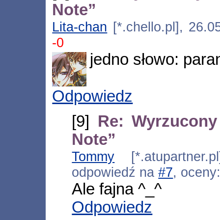
Note”
Lita-chan
[*.chello.pl], 26.
-0
jedno słowo: para
Odpowiedz
[9]
Re: Wyrzucony
Note”
Tommy
[*.atupartner.p
odpowiedź na
#7
, oceny
Ale fajna ^_^
Odpowiedz