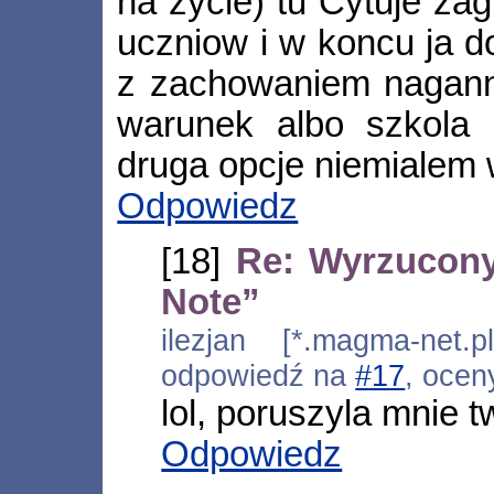
na zycie) tu Cytuje zag
uczniow i w koncu ja d
z zachowaniem nagann
warunek albo szkola
druga opcje niemialem 
Odpowiedz
[18]
Re: Wyrzucony
Note”
ilezjan [*.magma-net.p
odpowiedź na
#17
, ocen
lol, poruszyla mnie tw
Odpowiedz