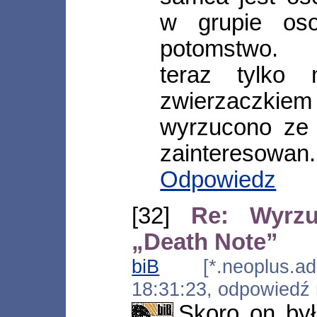
w grupie oso
potomstwo.
teraz tylko 
zwierzaczkie
wyrzucono ze 
zainteresowan.
Odpowiedz
[32]
Re: Wyrz
„Death Note”
biB
[*.neoplus.adsl
18:31:23, odpowiedź
Skoro on był 