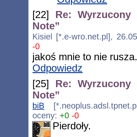
[22]
Re: Wyrzucony 
Note”
Kisiel [*.e-wro.net.pl], 26
-0
jakoś mnie to nie rusza
Odpowiedz
[25]
Re: Wyrzucony 
Note”
biB
[*.neoplus.adsl.tpnet.
oceny:
+0
-0
Pierdoły.