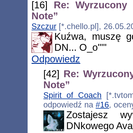
[16]
Re: Wyrzucony 
Note”
Szczur
[*.chello.pl], 26.05.
Kuźwa, muszę g
DN... O_o'''''
Odpowiedz
[42]
Re: Wyrzucony
Note”
Spirit of Coach
[*.tvtom
odpowiedź na
#16
, ocen
Zostajesz 
DNkowego Avat