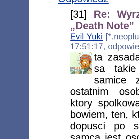
[31]
Re: Wyr
„Death Note”
Evil Yuki
[*.neoplu
17:51:17, odpowi
ta zasada
sa takie
samice 
ostatnim osob
ktory spolkowa
bowiem, ten, kt
dopusci po s
samca jest oso