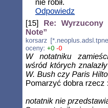
nie robił.
Odpowiedz
[15]
Re: Wyrzucony 
Note”
korsarz [*.neoplus.adsl.tpne
oceny:
+0
-0
W notatniku zamieści
wśród których znalazły
W. Bush czy Paris Hilt
Pomarzyć dobra rzecz 
notatnik nie przedstaw