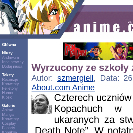
Główna
Niusy
Archiwum
Inne serwisy
Wyrzucony ze szkoły 
Dodaj niusa
Teksty
Autor:
szmergiell
, Data: 26
Recenzje
Konwenty
About.com Anime
Felietony
Humor
Czterech uczniów 
Kiosk
Kopachuch w G
Galerie
Anime
Manga
ukaranych za stw
Konwenty
Cosplay
„Death Note”. W notatn
Fanarty
Komiksy