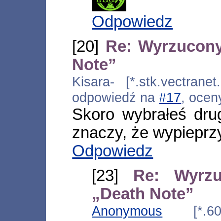
Odpowiedz
[20]
Re: Wyrzucony
Note”
Kisara- [*.stk.vectranet
odpowiedź na
#17
, ocen
Skoro wybrałeś dru
znaczy, że wypieprzy
Odpowiedz
[23]
Re: Wyrz
„Death Note”
Anonymous
[*.60.j