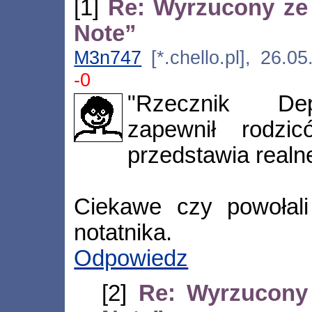
[1]
Re: Wyrzucony ze 
Note”
M3n747
[*.chello.pl], 26.0
-0
"Rzecznik Dep
zapewnił rodzi
przedstawia realn
Ciekawe czy powołali
notatnika.
Odpowiedz
[2]
Re: Wyrzucony