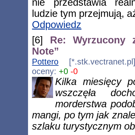
nie przedstawia real
ludzie tym przejmują, aż
Odpowiedz
[6]
Re: Wyrzucony z
Note”
Pottero
[*.stk.vectranet.p
oceny:
+0
-0
Kilka miesięcy pó
wszczęła doch
morderstwa podob
mangi, po tym jak znale
szlaku turystycznym obo