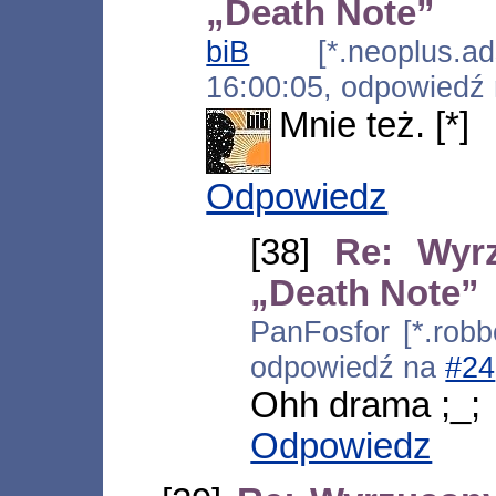
„Death Note”
biB
[*.neoplus.adsl
16:00:05, odpowiedź
Mnie też. [*]
Odpowiedz
[38]
Re: Wyr
„Death Note”
PanFosfor [*.robb
odpowiedź na
#24
Ohh drama ;_;
Odpowiedz