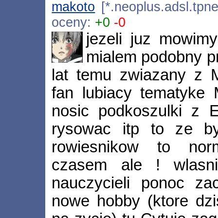
makoto
[*.neoplus.adsl.tpne
oceny:
+0
-0
jezeli juz mowimy 
mialem podobny p
lat temu zwiazany z 
fan lubiacy tematyke
nosic podkoszulki z 
rysowac itp to ze b
rowiesnikow to nor
czasem ale ! wlasni
nauczycieli ponoc za
nowe hobby (ktore dz