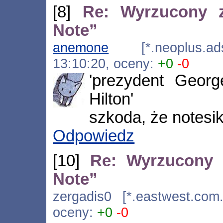
[8]
Re: Wyrzucony z
Note”
anemone
[*.neoplus.adsl
13:10:20, oceny:
+0
-0
'prezydent Geor
Hilton'
szkoda, że notesik
Odpowiedz
[10]
Re: Wyrzucony 
Note”
zergadis0 [*.eastwest.com.
oceny:
+0
-0