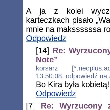
A ja z kolei wycz
karteczkach pisało „Wa
mnie na makssssssa roz
Odpowiedz
[14]
Re: Wyrzucony
Note”
korsarz [*.neoplus.ad
13:50:08, odpowiedź na
Bo Kira była kobietą!
Odpowiedz
[7]
Re: Wyrzucony z