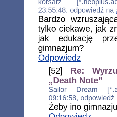
korsarz [*.neoplus.ad
23:55:48, odpowiedź na
Bardzo wzruszająca 
tylko ciekawe, jak z
jak edukację prz
gimnazjum?
Odpowiedz
[52]
Re: Wyrz
„Death Note”
Sailor Dream [*.ads
09:16:58, odpowiedź
Żeby ino gimnazju
Odpowiedz