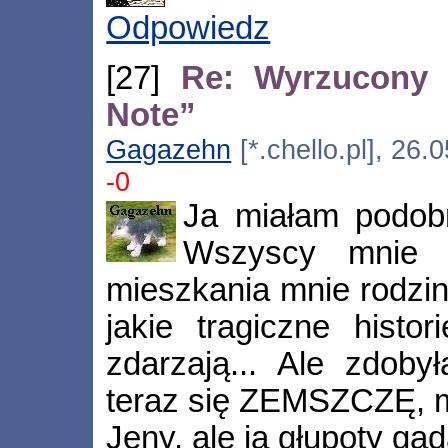
Odpowiedz
[27]
Re: Wyrzucony 
Note”
Gagazehn
[*.chello.pl], 26
-0
Ja miałam podobn
Wszyscy mnie 
mieszkania mnie rodzin
jakie tragiczne histo
zdarzają... Ale zdob
teraz się ZEMSZCZĘ,
Jeny, ale ja głupoty g