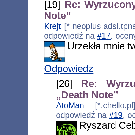
[19]
Re: Wyrzucony
Note”
Krejt
[*.neoplus.adsl.tpne
odpowiedź na
#17
, ocen
Urzekła mnie tw
Odpowiedz
[26]
Re: Wyrz
„Death Note”
AtoMan
[*.chello.p
odpowiedź na
#19
, o
Ryszard Ce