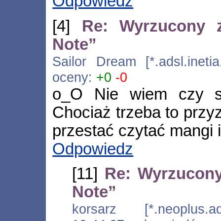
Odpowiedz
[4]
Re: Wyrzucony z
Note”
Sailor Dream [*.adsl.inetia
oceny:
+0
-0
o_O Nie wiem czy si
Chociaż trzeba to przyz
przestać czytać mangi 
Odpowiedz
[11]
Re: Wyrzucony
Note”
korsarz [*.neoplus.ad