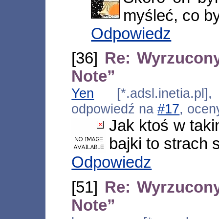
myśleć, co by
Odpowiedz
[36]
Re: Wyrzucony
Note”
Yen
[*.adsl.inetia.pl
odpowiedź na
#17
, ocen
Jak ktoś w tak
bajki to strach 
Odpowiedz
[51]
Re: Wyrzucony
Note”