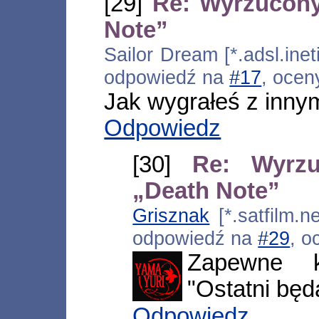
[29]
Re: Wyrzucony
Note”
Sailor Dream [*.adsl.inet
odpowiedź na
#17
, ocen
Jak wygrałeś z inny
Odpowiedz
[30]
Re: Wyrz
„Death Note”
Grisznak
[*.satfilm.n
odpowiedź na
#29
, o
Zapewne k
"Ostatni będ
Odpowiedz