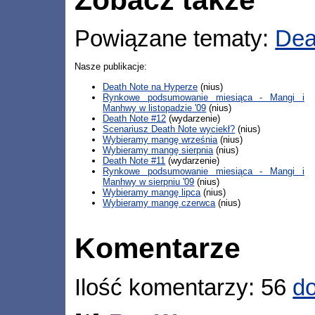
Powiązane tematy:
Dea
Nasze publikacje:
Death Note na Hyperze
(nius)
Rynkowe podsumowanie miesiąca - Mangi i
Manhwy w listopadzie '09
(nius)
Death Note #12
(wydarzenie)
Scenariusz Death Note wyciekł?
(nius)
Wybieramy mangę września
(nius)
Wybieramy mangę sierpnia
(nius)
Death Note #11
(wydarzenie)
Rynkowe podsumowanie miesiąca - Mangi i
Manhwy w sierpniu '09
(nius)
Wybieramy mangę lipca
(nius)
Wybieramy mangę czerwca
(nius)
Komentarze
Ilość komentarzy: 56
do