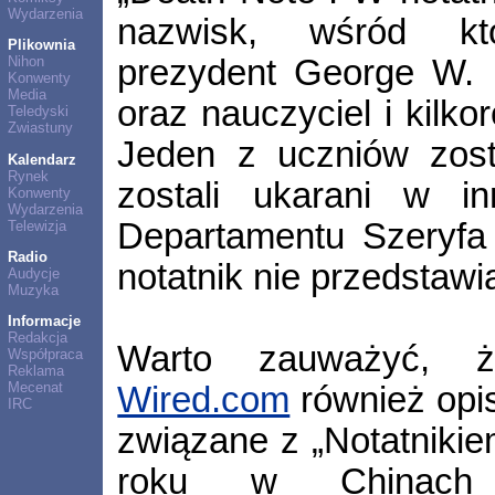
Wydarzenia
nazwisk, wśród któ
Plikownia
prezydent George W. B
Nihon
Konwenty
Media
oraz nauczyciel i kilko
Teledyski
Zwiastuny
Jeden z uczniów zosta
Kalendarz
Rynek
zostali ukarani w i
Konwenty
Wydarzenia
Departamentu Szeryfa 
Telewizja
Radio
notatnik nie przedstawi
Audycje
Muzyka
Informacje
Redakcja
Warto zauważyć, ż
Współpraca
Reklama
Mecenat
Wired.com
również opi
IRC
związane z „Notatnikie
roku w Chinach u