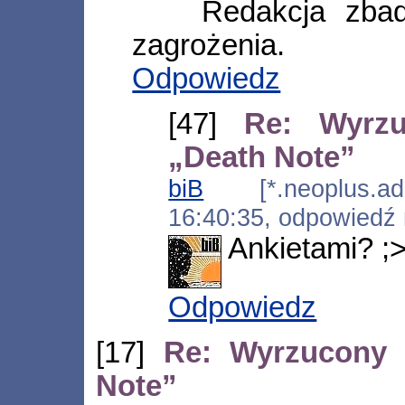
Redakcja zbad
zagrożenia.
Odpowiedz
[47]
Re: Wyrz
„Death Note”
biB
[*.neoplus.adsl
16:40:35, odpowiedź
Ankietami? ;
Odpowiedz
[17]
Re: Wyrzucony 
Note”