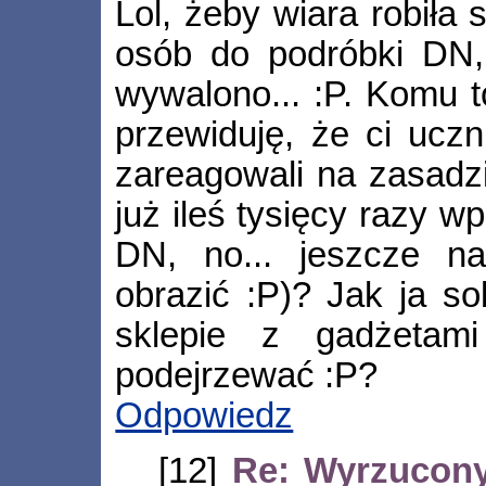
Lol, żeby wiara robiła 
osób do podróbki DN, 
wywalono... :P. Komu t
przewiduję, że ci uczn
zareagowali na zasadzi
już ileś tysięcy razy w
DN, no... jeszcze na
obrazić :P)? Jak ja s
sklepie z gadżetam
podejrzewać :P?
Odpowiedz
[12]
Re: Wyrzucony