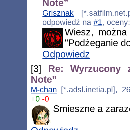
Note”
Grisznak
[*.satfilm.net
odpowiedź na
#1
, oceny
Wiesz, można 
"Podżeganie do
Odpowiedz
[3]
Re: Wyrzucony z
Note”
M-chan
[*.adsl.inetia.pl], 
+0
-0
Smieszne a zaraze