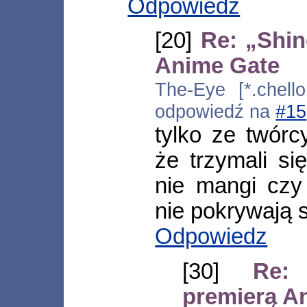
Odpowiedz
[20]
Re: „Shin
Anime Gate
The-Eye [*.chello
odpowiedź na
#15
tylko ze twórc
że trzymali si
nie mangi czy
nie pokrywają s
Odpowiedz
[30]
Re:
premierą A