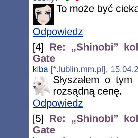
To może być ciek
Odpowiedz
[4]
Re: „Shinobi” ko
Gate
kiba
[*.lublin.mm.pl], 15.04
Słyszałem o tym i
rozsądną cenę.
Odpowiedz
[5]
Re: „Shinobi” ko
Gate