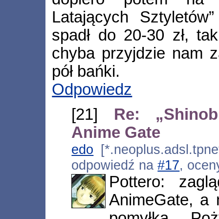
Latających Sztyletów”
spadł do 20-30 zł, tak
chyba przyjdzie nam z
pół bańki.
Odpowiedz
[21]
Re: „Shinob
Anime Gate
edo
[*.neoplus.adsl.tpne
odpowiedź na
#17
, ocen
Pottero: zagl
AnimeGate, a n
pomyłka. Po