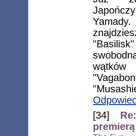
Japończ
Yamady. 
znajdzi
"Basili
swobodną
wątkó
"Vagabo
"Musashi
Odpowie
[34]
Re
premierą