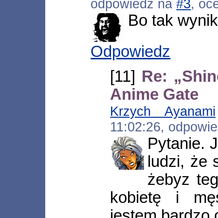
odpowiedź na
#3
, oc
Bo tak wynik
Odpowiedz
[11]
Re: „Shin
Anime Gate
Krzych Ayanami
11:02:26, odpowi
Pytanie. 
ludzi, że
żebyz teg
kobietę i m
jestem bardzo 