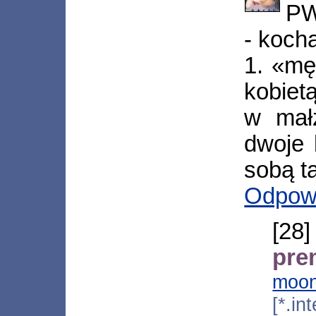
PW
- koch
1. «mę
kobiet
w małż
dwoje 
sobą t
Odpow
[28
pre
moon
[*.in