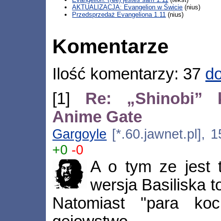
AKTUALIZACJA: Evangelion w Świcie
(nius)
Przedsprzedaż Evangeliona 1.11
(nius)
Komentarze
Ilość komentarzy: 37
do
[1]
Re: „Shinobi” k
Anime Gate
Gargoyle
[*.60.jawnet.pl], 
+0
-0
A o tym ze jest 
wersja Basiliska 
Natomiast "para koc