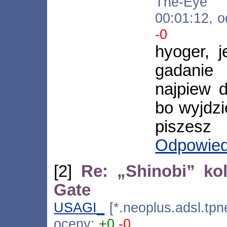
The-Eye [*
00:01:12, 
-0
hyoger, 
gadanie
najpiew 
bo wyjdzi
piszesz
Odpowie
[2]
Re: „Shinobi” ko
Gate
USAGI_
[*.neoplus.adsl.tpn
oceny:
+0
-0