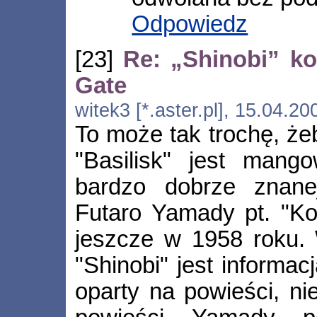
Odpowiedz
[23]
Re: „Shinobi” ko
Gate
witek3 [*.aster.pl], 15.04.2
To może tak trochę, że
"Basilisk" jest mango
bardzo dobrze znane
Futaro Yamady pt. "Ko
jeszcze w 1958 roku. 
"Shinobi" jest informac
oparty na powieści, n