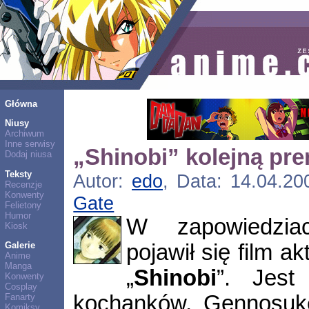
Główna
Niusy
Archiwum
Inne serwisy
„Shinobi” kolejną pr
Dodaj niusa
Teksty
Autor:
edo
, Data: 14.04.20
Recenzje
Konwenty
Gate
Felietony
Humor
W zapowiedzi
Kiosk
pojawił się film a
Galerie
Anime
Manga
„
Shinobi
”. Jest
Konwenty
Cosplay
kochanków, Gennosuke
Fanarty
Komiksy