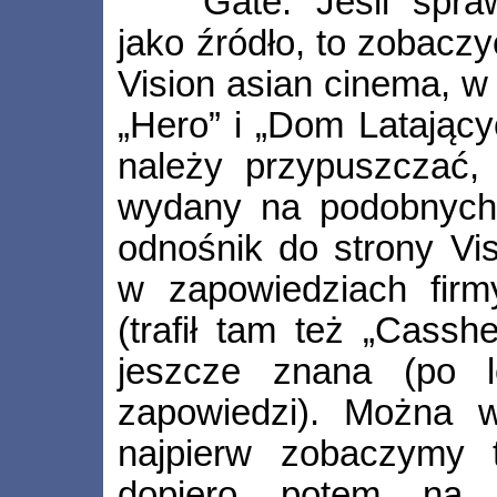
Gate. Jeśli spra
jako źródło, to zobaczy
Vision asian cinema, w 
„Hero” i „Dom Latający
należy przypuszczać, 
wydany na podobnyc
odnośnik do strony Vis
w zapowiedziach firm
(trafił tam też „Casshe
jeszcze znana (po le
zapowiedzi). Można w
najpierw zobaczymy 
dopiero potem na