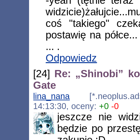
-yeah (tętnie teraz
widzicie)żałujcie...
coś "takiego" czeka
postawię na półce...
... .
Odpowiedz
[24]
Re: „Shinobi” ko
Gate
lina_nana
[*.neoplus.adsl
14:13:30, oceny:
+0
-0
jeszcze nie widz
będzie po przestę
zakupie :D.