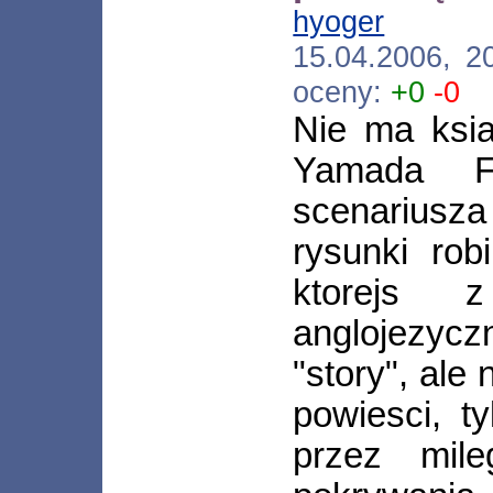
hyoger
[*.ne
15.04.2006, 2
oceny:
+0
-0
Nie ma ksia
Yamada Fu
scenariusz
rysunki ro
ktorejs z
anglojezyc
"story", ale
powiesci, ty
przez mil