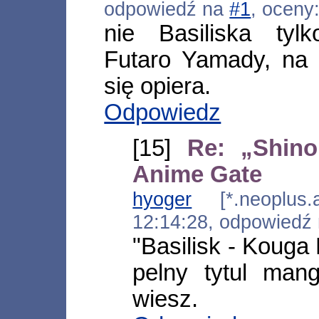
odpowiedź na
#1
, oceny
nie Basiliska tyl
Futaro Yamady, na
się opiera.
Odpowiedz
[15]
Re: „Shino
Anime Gate
hyoger
[*.neoplus.ad
12:14:28, odpowiedź
"Basilisk - Kouga 
pelny tytul mang
wiesz.