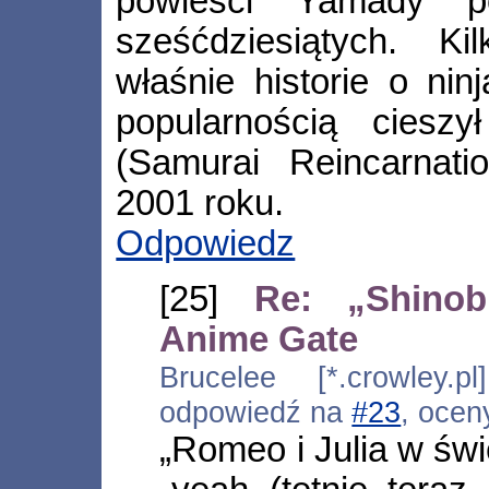
powieści Yamady p
sześćdziesiątych. K
właśnie historie o nin
popularnością cieszy
(Samurai Reincarnat
2001 roku.
Odpowiedz
[25]
Re: „Shinob
Anime Gate
Brucelee [*.crowley.p
odpowiedź na
#23
, ocen
„Romeo i Julia w świ