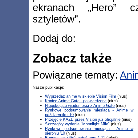
ekranach „Hero” c
sztyletów”.
Dodaj do:
Zobacz także
Powiązane tematy:
Ani
Nasze publikacje:
Wyprzedaż anime w sklepie Vision Film
(nius)
Koniec Anime Gate - potwierdzone
(nius)
Niepokojące wiadomości z Anime Gate
(nius)
Rynkowe podsumowanie miesiąca - Anime w
październiku '10
(nius)
Przejęcie KAZE przez Vision już oficjalnie
(nius)
Szczegóły wydania "Moonlight Mile"
(nius)
Rynkowe podsumowanie miesiąca - Anime w
sierpniu '10
(nius)
Evangelion: (Nie) jesteś sam 1.11
(tekst)