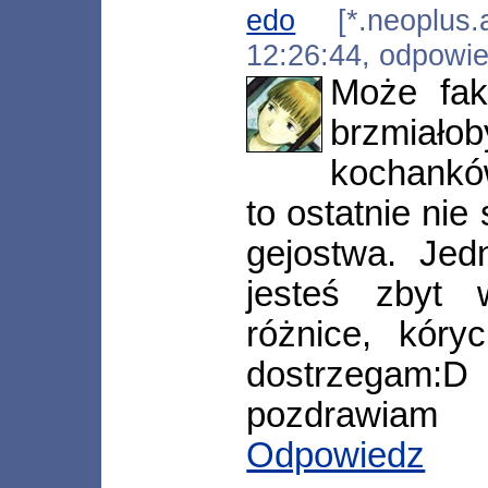
edo
[*.neoplus.ad
12:26:44, odpowi
Może fak
brzmiał
kochankó
to ostatnie nie
gejostwa. Je
jesteś zbyt 
różnice, kóry
dostrzegam:D
pozdrawiam
Odpowiedz