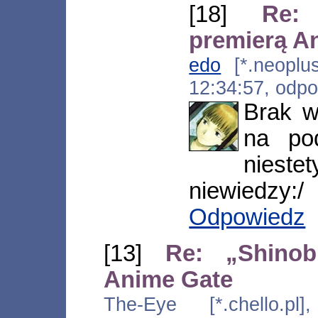
[18]
Re:
premierą A
edo
[*.neoplus
12:34:57, odp
Brak w
na pod
nies
niewiedzy:/
Odpowiedz
[13]
Re: „Shinob
Anime Gate
The-Eye [*.chello.pl