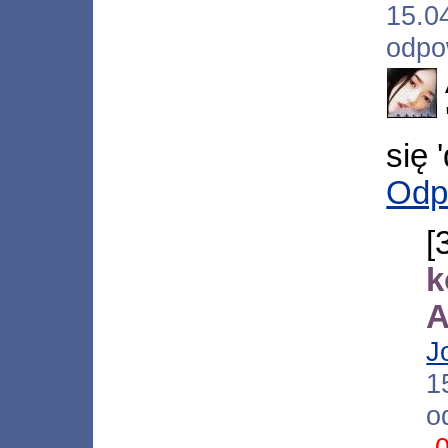
15.
odpo
się 
Odp
A
J
1
o
-