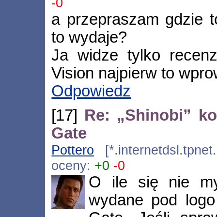
-0
a przepraszam gdzie t
to wydaje?
Ja widze tylko recen
Vision najpierw to wpro
Odpowiedz
[17]
Re: „Shinobi” ko
Gate
Pottero
[*.internetdsl.tpnet
oceny:
+0
-0
O ile się nie my
wydane pod logo 