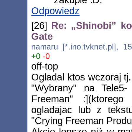
Odpowiedz
[26]
Re: „Shinobi” ko
Gate
namaru [*.ino.tvknet.pl], 1
+0
-0
off-top
Ogladal ktos wczoraj tj.
"Wybrany" na Tele5- t
Freeman" :](ktorego
ogladajac lub z teks
"Crying Freeman Produc
Akcje lepsze niż w matr