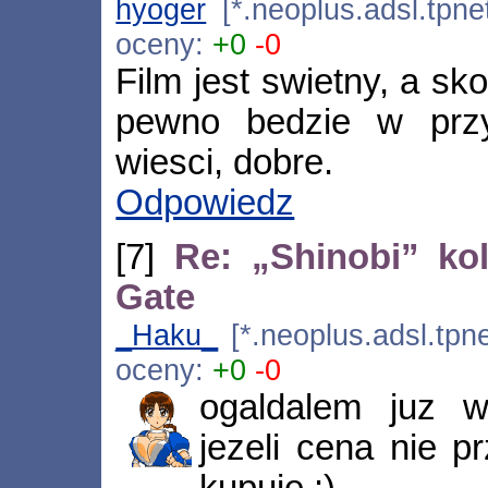
hyoger
[*.neoplus.adsl.tpne
oceny:
+0
-0
Film jest swietny, a sk
pewno bedzie w przy
wiesci, dobre.
Odpowiedz
[7]
Re: „Shinobi” ko
Gate
_Haku_
[*.neoplus.adsl.tpne
oceny:
+0
-0
ogaldalem juz we
jezeli cena nie p