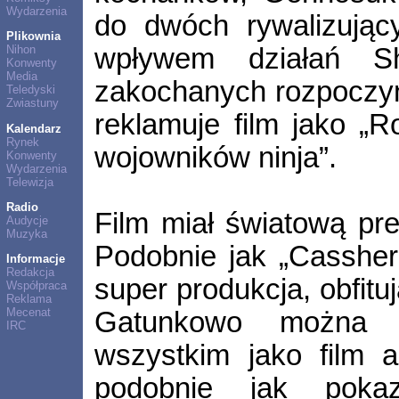
Wydarzenia
do dwóch rywalizując
Plikownia
wpływem działań S
Nihon
Konwenty
Media
zakochanych rozpoczyn
Teledyski
Zwiastuny
reklamuje film jako „R
Kalendarz
Rynek
wojowników ninja”.
Konwenty
Wydarzenia
Telewizja
Radio
Film miał światową pr
Audycje
Muzyka
Podobnie jak „Cassher
Informacje
Redakcja
super produkcja, obfitu
Współpraca
Reklama
Mecenat
Gatunkowo można o
IRC
wszystkim jako film a
podobnie jak poka