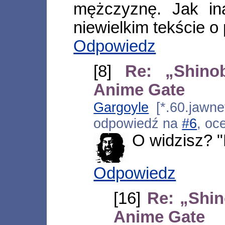
mężczyznę. Jak in
niewielkim tekście 
Odpowiedz
[8]
Re: „Shinob
Anime Gate
Gargoyle
[*.60.jawnet
odpowiedź na
#6
, oc
O widzisz? 
Odpowiedz
[16]
Re: „Shin
Anime Gate