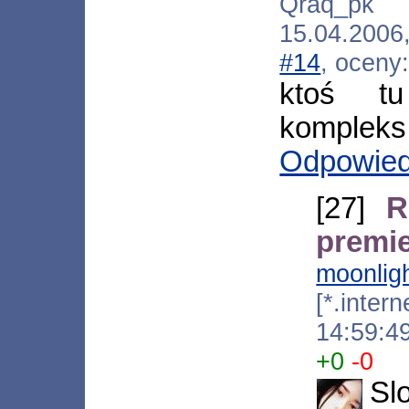
Qraq_pk [*
15.04.2006
#14
, oceny
ktoś t
kompleks.
Odpowie
[27]
R
premi
moonlig
[*.inter
14:59:4
+0
-0
Sl