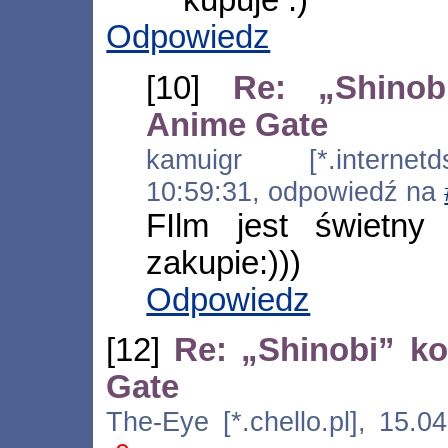
kupuje :)
Odpowiedz
[10]
Re: „Shinob
Anime Gate
kamuigr [*.internetds
10:59:31, odpowiedź na
FIlm jest świetn
zakupie:)))
Odpowiedz
[12]
Re: „Shinobi” ko
Gate
The-Eye [*.chello.pl], 15.