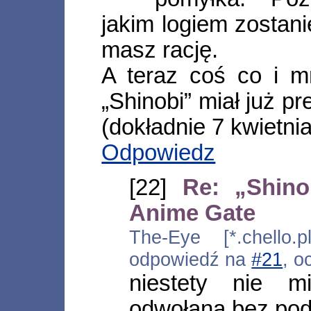
jakim logiem zostani
masz rację.
A teraz coś co i m
„Shinobi” miał już p
(dokładnie 7 kwietni
Odpowiedz
[22]
Re: „Shino
Anime Gate
The-Eye [*.chello.p
odpowiedź na
#21
, o
niestety nie mi
odwołana bez pod