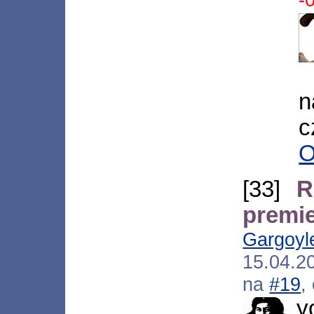
n
c
O
[33]
R
premi
Gargoyl
15.04.2
na
#19
,
y