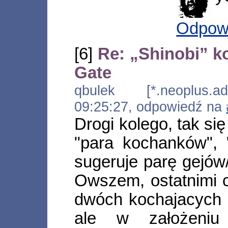
Odpow
[6]
Re: „Shinobi” k
Gate
qbulek [*.neoplus.ads
09:25:27, odpowiedź na
Drogi kolego, tak si
"para kochanków", "
sugeruje parę gejów/ 
Owszem, ostatnimi c
dwóch kochajacych s
ale w założeniu