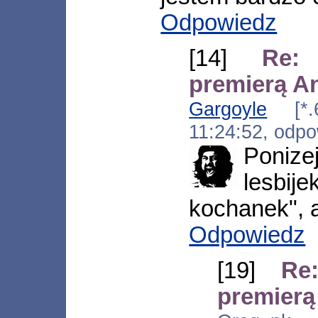
Odpowiedz
[14]
Re:
premierą A
Gargoyle
[*.60
11:24:52, odp
Poniz
lesbi
kochanek", 
Odpowiedz
[19]
Re
premierą