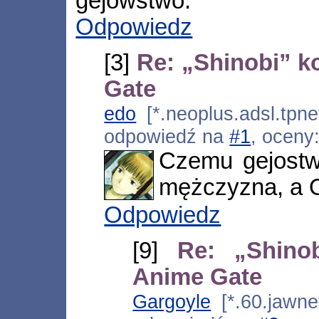
gejowstwo.
Odpowiedz
[3]
Re: „Shinobi” k
Gate
edo
[*.neoplus.adsl.tpne
odpowiedź na
#1
, oceny
Czemu gejostw
mężczyzna, a O
Odpowiedz
[9]
Re: „Shinob
Anime Gate
Gargoyle
[*.60.jawnet