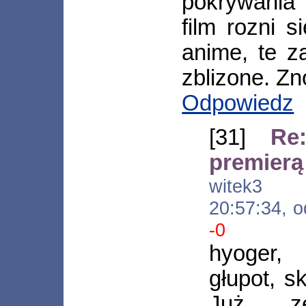
pokrywania 
film rozni 
anime, te z
zblizone. Z
Odpowiedz
[31]
Re
premierą
witek3 [*
20:57:34, 
-0
hyoger,
głupot, s
Już ze