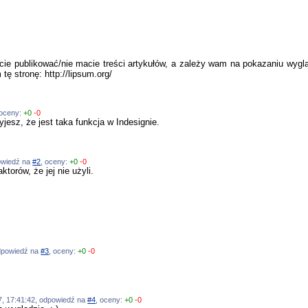
ecie publikować/nie macie treści artykułów, a zależy wam na pokazaniu wygl
ę stronę: http://lipsum.org/
 oceny:
+0
-0
jesz, że jest taka funkcja w Indesignie.
powiedź na
#2
, oceny:
+0
-0
ktorów, że jej nie użyli.
odpowiedź na
#3
, oceny:
+0
-0
07, 17:41:42, odpowiedź na
#4
, oceny:
+0
-0