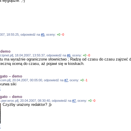
a wyglądzie. ;-)
2007, 18:55:25, odpowiedź na
#5
, oceny:
+0
-0
– demo
.tpnet.pl], 18.04.2007, 13:55:37, odpowiedź na
#6
, oceny:
+0
-0
ś tu ma wyraźnie ograniczone słownictwo ; Radzę od czasu do czasu zajrzeć 
eczną oceną do czasu, aż pojawi się w kioskach.
igato – demo
.com.pl], 20.04.2007, 00:05:00, odpowiedź na
#7
, oceny:
+0
-1
kurwa siki
z
igato – demo
s.pwr.wroc.pl], 20.04.2007, 08:30:40, odpowiedź na
#7
, oceny:
+0
-0
Czyżby urażony redaktor? ;þ
z