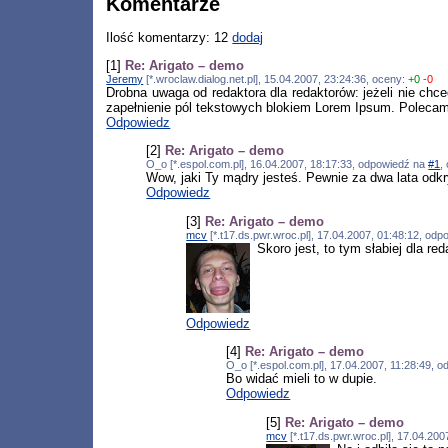
Komentarze
Ilość komentarzy: 12
dodaj
[1]
Re: Arigato – demo
Jeremy
[*.wroclaw.dialog.net.pl], 15.04.2007, 23:24:36, oceny:
+0
-0
Drobna uwaga od redaktora dla redaktorów: jeżeli nie chc
zapełnienie pól tekstowych blokiem Lorem Ipsum. Polecam t
Odpowiedz
[2]
Re: Arigato – demo
O_o [*.espol.com.pl], 16.04.2007, 18:17:33, odpowiedź na
#1
,
Wow, jaki Ty mądry jesteś. Pewnie za dwa lata odkry
Odpowiedz
[3]
Re: Arigato – demo
mcv
[*.t17.ds.pwr.wroc.pl], 17.04.2007, 01:48:12, od
Skoro jest, to tym słabiej dla reda
Odpowiedz
[4]
Re: Arigato – demo
O_o [*.espol.com.pl], 17.04.2007, 11:28:49, 
Bo widać mieli to w dupie.
Odpowiedz
[5]
Re: Arigato – demo
mcv
[*.t17.ds.pwr.wroc.pl], 17.04.20