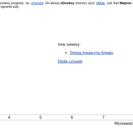
 osobny program, np.
µTorrent
. Do lokacji
eDonkey
możesz użyć
eMule
, zaś linki
Magnet
o
rogramie p2p.
Inne serwisy:
Strona magazynu Arigato
Dodaj sznurek
4
5
6
7
Wystawiać