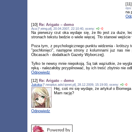
[11
oyu 
na 
Odp
[10]
Re: Arigato – demo
Aca [*.eimg.pl], 20.04.2007, 22:10:40, oceny:
+0
-0
Na pierwszy rzut oka wydaje się, że tło jest za duże, l
stronach tekstu bedzie o wiele więcej. Tło stanowi wejście
Poza tym, z psychologicznego punktu widzenia - krótszy t
"pochłonięci", następne strony z kolumnami juz nas ni
Obcasach - dodatkach Gazety Wyborczej).
Tylko te newsy mnie niepokoją. Są tak wąziutkie, że wygl
ręką - nalezałoby przypilnować, by ich treść zbytnio nie
Odpowiedz
[12]
Re: Arigato – demo
Jukoka
[*.neoplus.adsl.tpnet.pl], 28.12.2009, 15:19:00, oceny:
+0
-0
Hej, coś mi się wydaje, że artykuł o Biomega 
Mam rację?
Odpowiedz