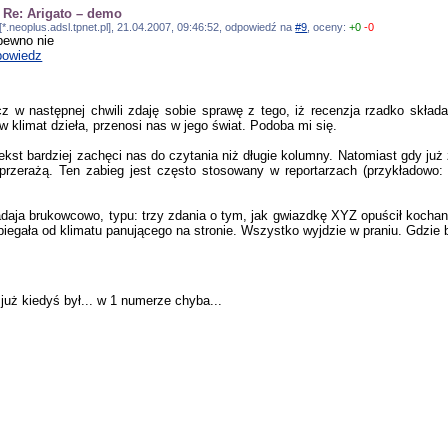
]
Re: Arigato – demo
[*.neoplus.adsl.tpnet.pl], 21.04.2007, 09:46:52, odpowiedź na
#9
, oceny:
+0
-0
pewno nie
owiedz
ecz w następnej chwili zdaję sobie sprawę z tego, iż recenzja rzadko skład
 w klimat dzieła, przenosi nas w jego świat. Podoba mi się.
ekst bardziej zachęci nas do czytania niż długie kolumny. Natomiast gdy ju
e przerażą. Ten zabieg jest często stosowany w reportarzach (przykłado
adaja brukowcowo, typu: trzy zdania o tym, jak gwiazdkę XYZ opuścił kochan
 odbiegała od klimatu panującego na stronie. Wszystko wyjdzie w praniu. Gdz
już kiedyś był... w 1 numerze chyba...