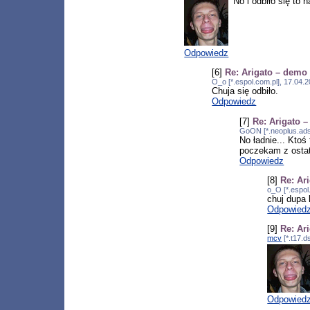
No i odbiło się to n
Odpowiedz
[6]
Re: Arigato – demo
O_o [*.espol.com.pl], 17.04.
Chuja się odbiło.
Odpowiedz
[7]
Re: Arigato 
GoON [*.neoplus.adsl
No ładnie... Kto
poczekam z ostat
Odpowiedz
[8]
Re: Ar
o_O [*.espol
chuj dupa 
Odpowied
[9]
Re: Ar
mcv
[*.t17.d
Odpowied