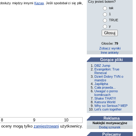
Czy jesteś botem?
bsłuży między innymi
Kazaa
. Jeśli spodobał ci się plik,
tak
1
TRUE
y
Głosów:
79
Zobacz wyniki
Inne ankiety
Gorące pliki
DBZ Jump
Evangelion: True
Reneval
Dzień Dobry TVN o
mandze
JapAlpha
Cała prawda...
Uwaga! o porno
komiksach
Shake THAT!!!
Katsura World
Why so Serious? MEP
Let’s cum together
Reklama
8
9
10
Naklejki motywacyjne
 oceny mogą tylko
zarejestrowani
użytkownicy.
Dodaj sznurek
Polecamy