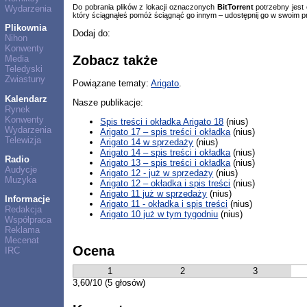
Do pobrania plików z lokacji oznaczonych
BitTorrent
potrzebny jest
Wydarzenia
który ściągnąłeś pomóż ściągnąć go innym – udostępnij go w swoim p
Plikownia
Dodaj do:
Nihon
Konwenty
Zobacz także
Media
Teledyski
Zwiastuny
Powiązane tematy:
Arigato
.
Kalendarz
Nasze publikacje:
Rynek
Konwenty
Spis treści i okładka Arigato 18
(nius)
Wydarzenia
Arigato 17 – spis treści i okładka
(nius)
Telewizja
Arigato 14 w sprzedaży
(nius)
Arigato 14 – spis treści i okładka
(nius)
Radio
Arigato 13 – spis treści i okładka
(nius)
Audycje
Arigato 12 - już w sprzedaży
(nius)
Muzyka
Arigato 12 – okładka i spis treści
(nius)
Arigato 11 już w sprzedaży
(nius)
Informacje
Arigato 11 - okładka i spis treści
(nius)
Redakcja
Arigato 10 już w tym tygodniu
(nius)
Współpraca
Reklama
Mecenat
Ocena
IRC
1
2
3
3,60/10 (5 głosów)