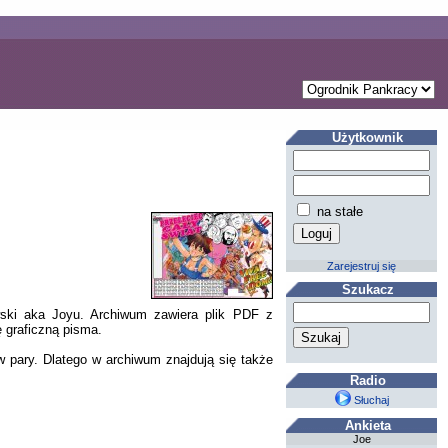
Użytkownik
na stałe
Zarejestruj się
Szukacz
ski aka Joyu. Archiwum zawiera plik PDF z
 graficzną pisma.
w pary. Dlatego w archiwum znajdują się także
Radio
Słuchaj
Ankieta
Joe