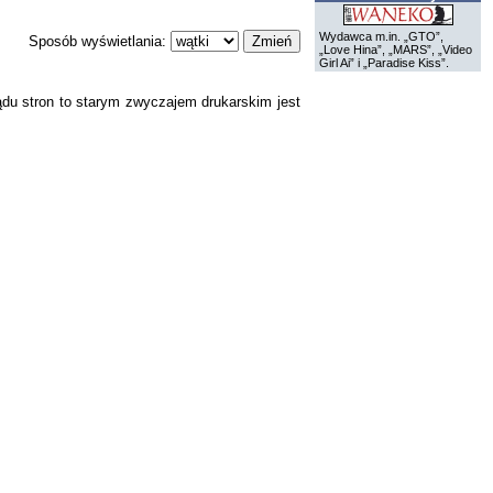
Wydawca m.in. „GTO”,
Sposób wyświetlania:
„Love Hina”, „MARS”, „Video
Girl Ai” i „Paradise Kiss”.
ądu stron to starym zwyczajem drukarskim jest