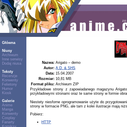
Główna
Niusy
Archiwum
Inne serwisy
Nazwa:
Arigato – demo
Dodaj niusa
Autor:
A.D. & SHS
Teksty
Data:
15.04.2007
Recenzje
Rozmiar:
10,81 MB
Konwenty
Format pliku:
Archiwum ZIP
Felietony
Humor
Przykładowe strony z zapowiadanego magazynu Arigat
Kiosk
przykładowymi stronami oraz te same strony w formie obra
Galerie
Niestety niesforne oprogramowanie użyte do przygotowania
Anime
strony w formacie PNG, ale tam z kolei ilustracje mają niż
Manga
Konwenty
Pobierz:
Cosplay
Fanarty
HTTP
Komiksy