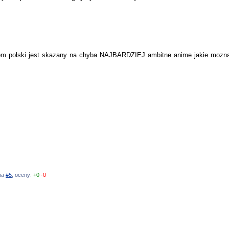
ndom polski jest skazany na chyba NAJBARDZIEJ ambitne anime jakie moz
 na
#5
, oceny:
+0
-0