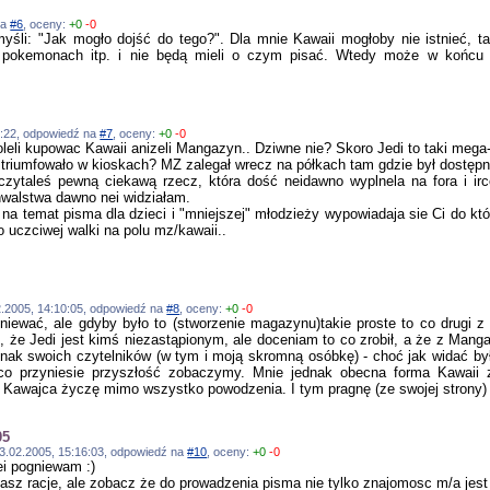
na
#6
, oceny:
+0
-0
 myśli: "Jak mogło dojść do tego?". Dla mnie Kawaii mogłoby nie istnieć, 
 pokemonach itp. i nie będą mieli o czym pisać. Wtedy może w końcu 
19:22, odpowiedź na
#7
, oceny:
+0
-0
oleli kupowac Kawaii anizeli Mangazyn.. Dziwne nie? Skoro Jedi to taki mega-
 triumfowało w kioskach? MZ zalegał wrecz na półkach tam gdzie był dostępn
zytaleś pewną ciekawą rzecz, która dość neidawno wyplnela na fora i irc
walstwa dawno nei widziałam.
a temat pisma dla dzieci i "mniejszej" młodzieży wypowiadaja sie Ci do któ
 uczciwej walki na polu mz/kawaii..
.02.2005, 14:10:05, odpowiedź na
#8
, oceny:
+0
-0
niewać, ale gdyby było to (stworzenie magazynu)takie proste to co drugi 
ze, że Jedi jest kimś niezastąpionym, ale doceniam to co zrobił, a że z Mang
dnak swoich czytelników (w tym i moją skromną osóbkę) - choć jak widać był
co przyniesie przyszłość zobaczymy. Mnie jednak obecna forma Kawaii z
i Kawajca życzę mimo wszystko powodzenia. I tym pragnę (ze swojej strony
05
, 03.02.2005, 15:16:03, odpowiedź na
#10
, oceny:
+0
-0
ei pogniewam :)
z racje, ale zobacz że do prowadzenia pisma nie tylko znajomosc m/a jest p