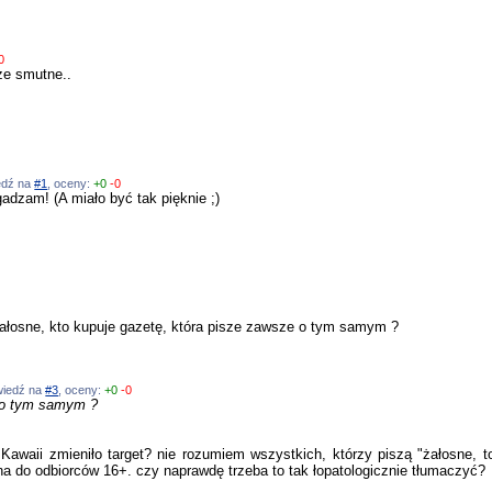
0
ze smutne..
iedź na
#1
, oceny:
+0
-0
gadzam! (A miało być tak pięknie ;)
Żałosne, kto kupuje gazetę, która pisze zawsze o tym samym ?
owiedź na
#3
, oceny:
+0
-0
e o tym samym ?
 Kawaii zmieniło target? nie rozumiem wszystkich, którzy piszą "żałosne, to 
a do odbiorców 16+. czy naprawdę trzeba to tak łopatologicznie tłumaczyć?