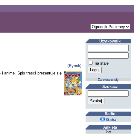
Użytkownik
na stałe
{Rynek}
 anime. Spis treści prezentuje się
Zarejestruj się
Szukacz
Radio
Słuchaj
Ankieta
Joe