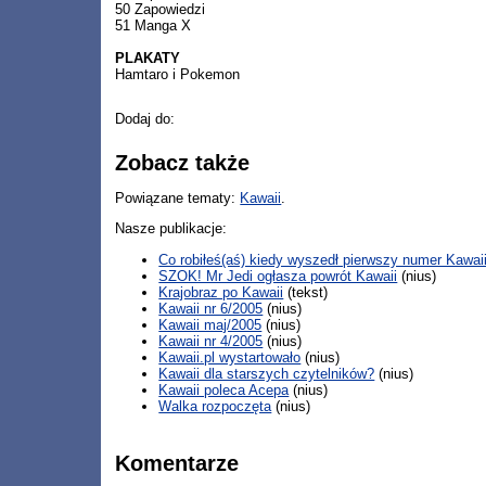
50 Zapowiedzi
51 Manga X
PLAKATY
Hamtaro i Pokemon
Dodaj do:
Zobacz także
Powiązane tematy:
Kawaii
.
Nasze publikacje:
Co robiłeś(aś) kiedy wyszedł pierwszy numer Kawai
SZOK! Mr Jedi ogłasza powrót Kawaii
(nius)
Krajobraz po Kawaii
(tekst)
Kawaii nr 6/2005
(nius)
Kawaii maj/2005
(nius)
Kawaii nr 4/2005
(nius)
Kawaii.pl wystartowało
(nius)
Kawaii dla starszych czytelników?
(nius)
Kawaii poleca Acepa
(nius)
Walka rozpoczęta
(nius)
Komentarze