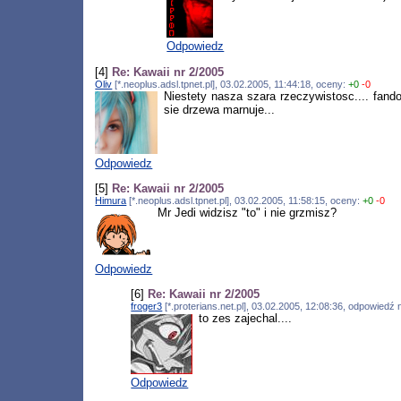
Odpowiedz
[4]
Re: Kawaii nr 2/2005
Oliv
[*.neoplus.adsl.tpnet.pl], 03.02.2005, 11:44:18, oceny:
+0
-0
Niestety nasza szara rzeczywistosc.... fa
sie drzewa marnuje...
Odpowiedz
[5]
Re: Kawaii nr 2/2005
Himura
[*.neoplus.adsl.tpnet.pl], 03.02.2005, 11:58:15, oceny:
+0
-0
Mr Jedi widzisz "to" i nie grzmisz?
Odpowiedz
[6]
Re: Kawaii nr 2/2005
froger3
[*.proterians.net.pl], 03.02.2005, 12:08:36, odpowiedź
to zes zajechal....
Odpowiedz