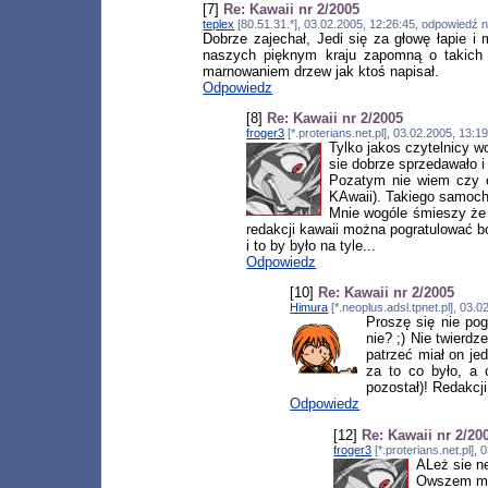
[7]
Re: Kawaii nr 2/2005
teplex
[80.51.31.*], 03.02.2005, 12:26:45, odpowiedź 
Dobrze zajechał, Jedi się za głowę łapie i
naszych pięknym kraju zapomną o takich
marnowaniem drzew jak ktoś napisał.
Odpowiedz
[8]
Re: Kawaii nr 2/2005
froger3
[*.proterians.net.pl], 03.02.2005, 13:
Tylko jakos czytelnicy w
sie dobrze sprzedawało i
Pozatym nie wiem czy c
KAwaii). Takiego samoch
Mnie wogóle śmieszy że n
redakcji kawaii można pogratulować bo
i to by było na tyle...
Odpowiedz
[10]
Re: Kawaii nr 2/2005
Himura
[*.neoplus.adsl.tpnet.pl], 03
Proszę się nie pog
nie? ;) Nie twierd
patrzeć miał on je
za to co było, a 
pozostał)! Redakcj
Odpowiedz
[12]
Re: Kawaii nr 2/20
froger3
[*.proterians.net.pl]
ALeż sie n
Owszem mas