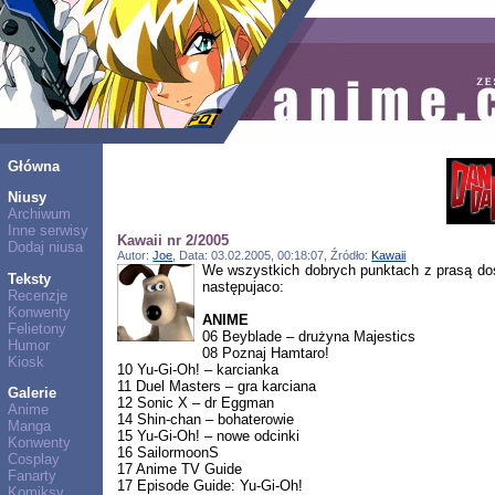
Główna
Niusy
Archiwum
Inne serwisy
Kawaii nr 2/2005
Dodaj niusa
Autor:
Joe
, Data: 03.02.2005, 00:18:07, Źródło:
Kawaii
We wszystkich dobrych punktach z prasą dos
Teksty
następujaco:
Recenzje
Konwenty
ANIME
Felietony
06 Beyblade – drużyna Majestics
Humor
08 Poznaj Hamtaro!
Kiosk
10 Yu-Gi-Oh! – karcianka
11 Duel Masters – gra karciana
Galerie
12 Sonic X – dr Eggman
Anime
14 Shin-chan – bohaterowie
Manga
15 Yu-Gi-Oh! – nowe odcinki
Konwenty
16 SailormoonS
Cosplay
17 Anime TV Guide
Fanarty
17 Episode Guide: Yu-Gi-Oh!
Komiksy