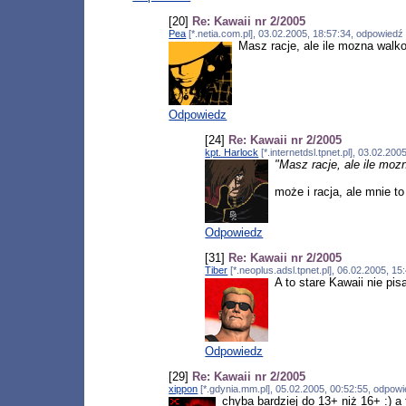
[20]
Re: Kawaii nr 2/2005
Pea
[*.netia.com.pl], 03.02.2005, 18:57:34, odpowied
Masz racje, ale ile mozna walk
Odpowiedz
[24]
Re: Kawaii nr 2/2005
kpt. Harlock
[*.internetdsl.tpnet.pl], 03.02.2
"Masz racje, ale ile mo
może i racja, ale mnie t
Odpowiedz
[31]
Re: Kawaii nr 2/2005
Tiber
[*.neoplus.adsl.tpnet.pl], 06.02.2005, 1
A to stare Kawaii nie pi
Odpowiedz
[29]
Re: Kawaii nr 2/2005
xippon
[*.gdynia.mm.pl], 05.02.2005, 00:52:55, odpow
chyba bardziej do 13+ niż 16+ :) 