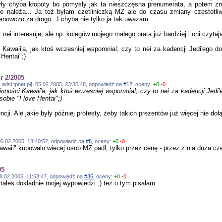
ły chyba kłopoty bo pomysły jak ta nieszczęsna prenumerata, a potem zm
e należą... Ja też byłam czetliniczką MZ ale do czasu zmiany częstotl
nowczo za drogo...I chyba nie tylko ja tak uważam...
nei interesuje, ale np. kolegów mojego małego brata już bardziej i oni czytaj
 Kawaii'a, jak ktoś wczesniej wspomnial, czy to nei za kadencji Jedi'ego 
 Hentai";)
r 2/2005
.adsl.tpnet.pl], 05.02.2005, 23:35:48, odpowiedź na
#12
, oceny:
+0
-0
inności Kawaii'a, jak ktoś wczesniej wspomnial, czy to nei za kadencji Jed
sobie "I love Hentai";)
cji. Ale jakie były później protesty, żeby takich prezentów już więcej nie dołąc
, 06.02.2005, 18:40:52, odpowiedź na
#8
, oceny:
+0
-0
"kawaii" kupowalo wiecej osob MZ padl, tylko przez cenę - przez z nia duza 
05
, 08.02.2005, 11:53:47, odpowiedź na
#35
, oceny:
+0
-0
tales dokladnie mojej wypowiedzi ;) też o tym pisałam..