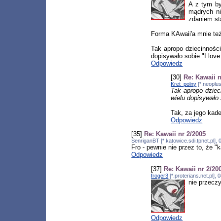
A z tym by
mądrych ni
zdaniem sta
Forma KAwaii'a mnie też 
Tak apropo dziecinności
dopisywało sobie "I love
Odpowiedz
[30]
Re: Kawaii n
Kret_polny
[*.neoplus
Tak apropo dziec
wielu dopisywało 
Tak, za jego kaden
Odpowiedz
[35]
Re: Kawaii nr 2/2005
SenriganBT [*.katowice.sdi.tpnet.pl]
Fro - pewnie nie przez to, że 
Odpowiedz
[37]
Re: Kawaii nr 2/20
froger3
[*.proterians.net.pl]
nie przeczy
Odpowiedz