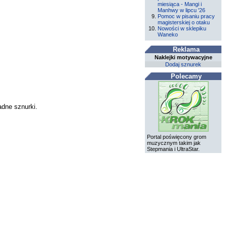
miesiąca - Mangi i
Manhwy w lipcu '26
Pomoc w pisaniu pracy
magisterskiej o otaku
Nowości w sklepiku
Waneko
Reklama
Naklejki motywacyjne
Dodaj sznurek
Polecamy
adne sznurki.
Portal poświęcony grom
muzycznym takim jak
Stepmania i UltraStar.