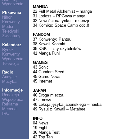
Wydarzenia
MANGA
22 Full Metal Alchemist – manga
Plikownia
31 Lodoss – RPGowa manga
Nihon
32 Nowości na rynku – recenzje
Konwenty
34 Komiks: Space Camp odc.8
Media
Teledyski
FANDOM
Zwiastuny
37 Konwenty: Pantsu
38 Kawaii Kontakt
Kalendarz
38 KSK – listy czytelników
Rynek
41 Manga Fun!
Konwenty
Wydarzenia
GAMES
Telewizja
43 Sonic
44 Gundam Seed
Radio
45 Game News
Audycje
45 Internet
Muzyka
Informacje
JAPAN
Redakcja
46 Droga miecza
Współpraca
47 J-news
Reklama
48 Lekcja języka japońskiego – nauka
Mecenat
49 Rysuj z Kawaii – Metabee
IRC
INFO
04 News
19 Fight
36 Manga Test
42 Top Ten