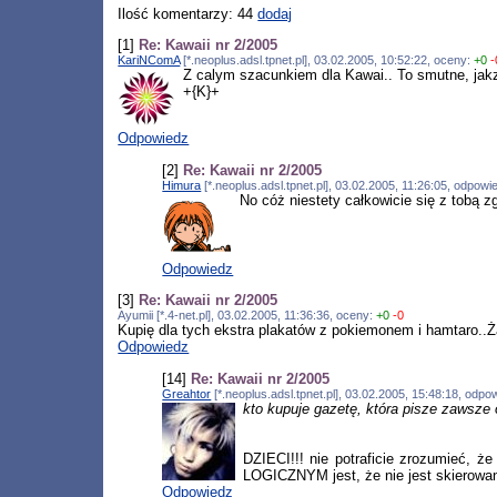
Ilość komentarzy: 44
dodaj
[1]
Re: Kawaii nr 2/2005
KariNComA
[*.neoplus.adsl.tpnet.pl], 03.02.2005, 10:52:22, oceny:
+0
-
Z calym szacunkiem dla Kawai.. To smutne, jak
+{K}+
Odpowiedz
[2]
Re: Kawaii nr 2/2005
Himura
[*.neoplus.adsl.tpnet.pl], 03.02.2005, 11:26:05, odpow
No cóż niestety całkowicie się z tobą z
Odpowiedz
[3]
Re: Kawaii nr 2/2005
Ayumii [*.4-net.pl], 03.02.2005, 11:36:36, oceny:
+0
-0
Kupię dla tych ekstra plakatów z pokiemonem i hamtaro..
Odpowiedz
[14]
Re: Kawaii nr 2/2005
Greahtor
[*.neoplus.adsl.tpnet.pl], 03.02.2005, 15:48:18, odp
kto kupuje gazetę, która pisze zawsz
DZIECI!!! nie potraficie zrozumieć, że
LOGICZNYM jest, że nie jest skierowan
Odpowiedz