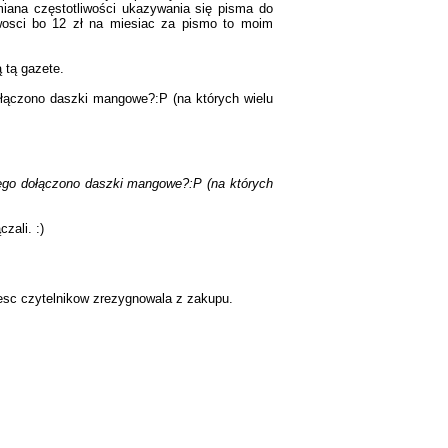
iana częstotliwości ukazywania się pisma do
iwosci bo 12 zł na miesiac za pismo to moim
ą tą gazete.
dołączono daszki mangowe?:P (na których wielu
i'ego dołączono daszki mangowe?:P (na których
zali. :)
czesc czytelnikow zrezygnowala z zakupu.