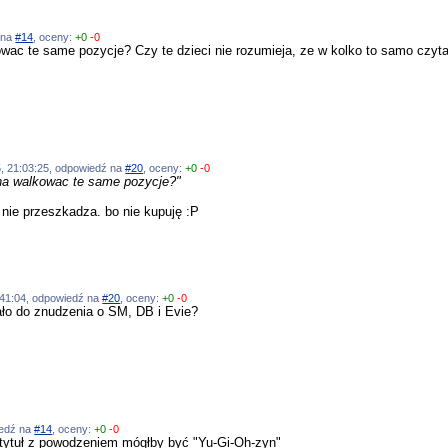
ź na
#14
, oceny:
+0
-0
owac te same pozycje? Czy te dzieci nie rozumieja, ze w kolko to samo czyta
005, 21:03:25, odpowiedź na
#20
, oceny:
+0
-0
zna walkowac te same pozycje?"
o nie przeszkadza. bo nie kupuję :P
5:41:04, odpowiedź na
#20
, oceny:
+0
-0
sało do znudzenia o SM, DB i Evie?
iedź na
#14
, oceny:
+0
-0
a tytuł z powodzeniem mógłby być "Yu-Gi-Oh-zyn"