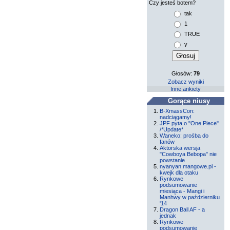
Czy jesteś botem?
tak
1
TRUE
y
Głosów:
79
Zobacz wyniki
Inne ankiety
Gorące niusy
B-XmassCon:
nadciągamy!
JPF pyta o "One Piece"
/*Update*
Waneko: prośba do
fanów
Aktorska wersja
"Cowboya Bebopa" nie
powstanie
nyanyan.mangowe.pl -
kwejk dla otaku
Rynkowe
podsumowanie
miesiąca - Mangi i
Manhwy w październiku
'14
Dragon Ball AF - a
jednak
Rynkowe
podsumowanie