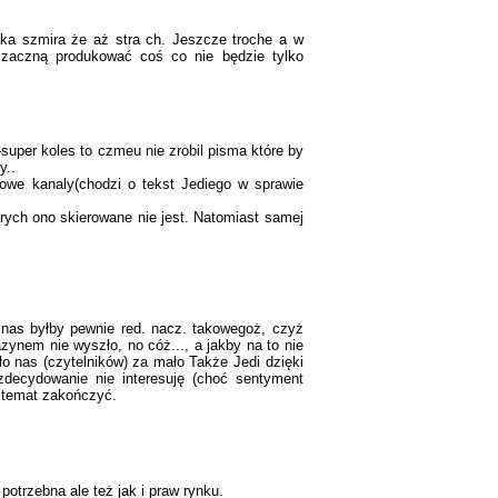
taka szmira że aż stra ch. Jeszcze troche a w
zaczną produkować coś co nie będzie tylko
super koles to czmeu nie zrobil pisma które by
y..
owe kanaly(chodzi o tekst Jediego w sprawie
rych ono skierowane nie jest. Natomiast samej
z nas byłby pewnie red. nacz. takowegoż, czyż
azynem nie wyszło, no cóż..., a jakby na to nie
o nas (czytelników) za mało Także Jedi dzięki
decydowanie nie interesuję (choć sentyment
) temat zakończyć.
otrzebna ale też jak i praw rynku.