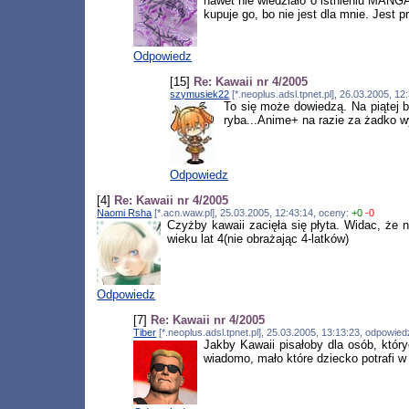
nawet nie wiedziało o istnieniu MANGA
kupuje go, bo nie jest dla mnie. Jest
Odpowiedz
[15]
Re: Kawaii nr 4/2005
szymusiek22
[*.neoplus.adsl.tpnet.pl], 26.03.2005, 1
To się może dowiedzą. Na piątej 
ryba...Anime+ na razie za żadko w
Odpowiedz
[4]
Re: Kawaii nr 4/2005
Naomi Rsha
[*.acn.waw.pl], 25.03.2005, 12:43:14, oceny:
+0
-0
Czyżby kawaii zacięła się płyta. Widac, że
wieku lat 4(nie obrażając 4-latków)
Odpowiedz
[7]
Re: Kawaii nr 4/2005
Tiber
[*.neoplus.adsl.tpnet.pl], 25.03.2005, 13:13:23, odpowie
Jakby Kawaii pisałoby dla osób, któr
wiadomo, mało które dziecko potrafi w