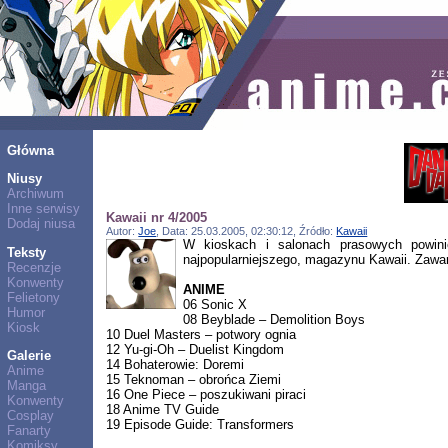
Główna
Niusy
Archiwum
Inne serwisy
Kawaii nr 4/2005
Dodaj niusa
Autor:
Joe
, Data: 25.03.2005, 02:30:12, Źródło:
Kawaii
W kioskach i salonach prasowych powini
Teksty
najpopularniejszego, magazynu Kawaii. Zawar
Recenzje
Konwenty
ANIME
Felietony
06 Sonic X
Humor
08 Beyblade – Demolition Boys
Kiosk
10 Duel Masters – potwory ognia
12 Yu-gi-Oh – Duelist Kingdom
Galerie
14 Bohaterowie: Doremi
Anime
15 Teknoman – obrońca Ziemi
Manga
16 One Piece – poszukiwani piraci
Konwenty
18 Anime TV Guide
Cosplay
19 Episode Guide: Transformers
Fanarty
Komiksy