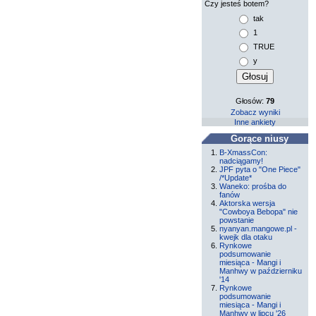
Czy jesteś botem?
tak
1
TRUE
y
Głosów:
79
Zobacz wyniki
Inne ankiety
Gorące niusy
B-XmassCon:
nadciągamy!
JPF pyta o "One Piece"
/*Update*
Waneko: prośba do
fanów
Aktorska wersja
"Cowboya Bebopa" nie
powstanie
nyanyan.mangowe.pl -
kwejk dla otaku
Rynkowe
podsumowanie
miesiąca - Mangi i
Manhwy w październiku
'14
Rynkowe
podsumowanie
miesiąca - Mangi i
Manhwy w lipcu '26