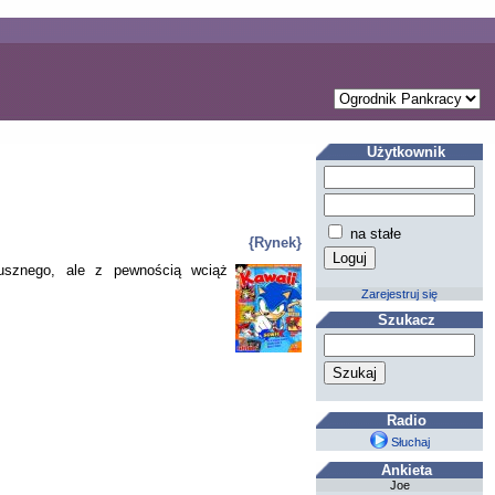
Użytkownik
na stałe
{Rynek}
łusznego, ale z pewnością wciąż
Zarejestruj się
Szukacz
Radio
Słuchaj
Ankieta
Joe