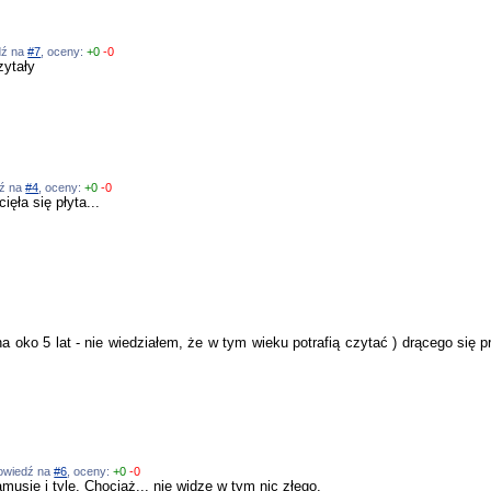
dź na
#7
, oceny:
+0
-0
zytały
dź na
#4
, oceny:
+0
-0
ęła się płyta...
a oko 5 lat - nie wiedziałem, że w tym wieku potrafią czytać ) drącego się p
dpowiedź na
#6
, oceny:
+0
-0
musie i tyle. Chociaż... nie widzę w tym nic złego.