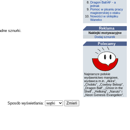
Dragon Ball AF - a
jednak
Pomoc w pisaniu pracy
magisterskiej o otaku
Nowości w sklepiku
Waneko
Reklama
adne sznurki.
Naklejki motywacyjne
Dodaj sznurek
Polecamy
Najstarsze polskie
wydawnictwo mangowe,
wydawca m.in. „Akira”,
„Chobits”, „Cowboy Bebop”,
„Dragon Ball”, „Ghost in the
Shell”, „Hellsing”, „Naruto” i
„Neon Genesis Evangelion”.
Sposób wyświetlania: