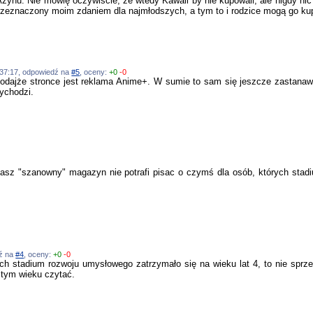
zynu. Nie mówię oczywiście, że wtedy Kawaii by nie kupowali, ale nigdy nic
 przeznaczony moim zdaniem dla najmłodszych, a tym to i rodzice mogą go k
2:37:17, odpowiedź na
#5
, oceny:
+0
-0
bodajże stronce jest reklama Anime+. W sumie to sam się jeszcze zastanawi
ychodzi.
 nasz "szanowny" magazyn nie potrafi pisac o czymś dla osób, których stad
dź na
#4
, oceny:
+0
-0
ych stadium rozwoju umysłowego zatrzymało się na wieku lat 4, to nie sprz
 tym wieku czytać.