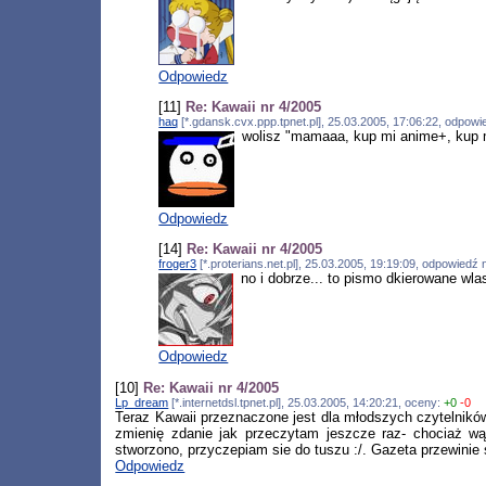
Odpowiedz
[11]
Re: Kawaii nr 4/2005
haq
[*.gdansk.cvx.ppp.tpnet.pl], 25.03.2005, 17:06:22, odpow
wolisz "mamaaa, kup mi anime+, kup mi
Odpowiedz
[14]
Re: Kawaii nr 4/2005
froger3
[*.proterians.net.pl], 25.03.2005, 19:19:09, odpowiedź
no i dobrze... to pismo dkierowane wlas
Odpowiedz
[10]
Re: Kawaii nr 4/2005
Lp_dream
[*.internetdsl.tpnet.pl], 25.03.2005, 14:20:21, oceny:
+0
-0
Teraz Kawaii przeznaczone jest dla młodszych czytelników
zmienię zdanie jak przeczytam jeszcze raz- chociaż w
stworzono, przyczepiam sie do tuszu :/. Gazeta przewinie si
Odpowiedz