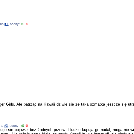
ź na
#1
, oceny:
+0
-0
ger Girls. Ale patrząc na Kawaii dziwie się że taka szmatka jeszcze się utr
 na
#3
, oceny:
+0
-0
ugo się pojawiał bez żadnych przerw. I ludzie kupują go nadal, mogą nie wi