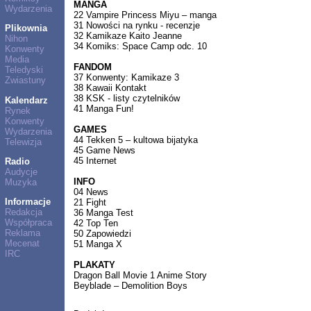
MANGA
Wydarzenia
22 Vampire Princess Miyu – manga
31 Nowości na rynku - recenzje
Plikownia
32 Kamikaze Kaito Jeanne
Nihon
34 Komiks: Space Camp odc. 10
Konwenty
Media
FANDOM
Teledyski
37 Konwenty: Kamikaze 3
Zwiastuny
38 Kawaii Kontakt
38 KSK - listy czytelników
Kalendarz
41 Manga Fun!
Rynek
Konwenty
GAMES
Wydarzenia
44 Tekken 5 – kultowa bijatyka
Telewizja
45 Game News
45 Internet
Radio
Audycje
INFO
Muzyka
04 News
Informacje
21 Fight
Redakcja
36 Manga Test
Współpraca
42 Top Ten
Reklama
50 Zapowiedzi
Mecenat
51 Manga X
IRC
PLAKATY
Dragon Ball Movie 1 Anime Story
Beyblade – Demolition Boys