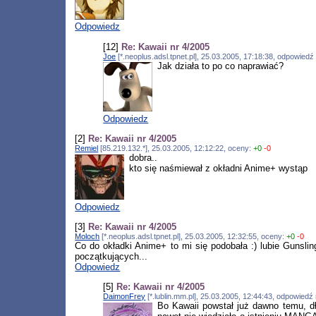
Odpowiedz
[12]
Re: Kawaii nr 4/2005
Joe
[*.neoplus.adsl.tpnet.pl], 25.03.2005, 17:18:38, odpowied
Jak działa to po co naprawiać?
Odpowiedz
[2]
Re: Kawaii nr 4/2005
Remiel
[85.219.132.*], 25.03.2005, 12:12:22, oceny:
+0
-0
dobra..
kto się naśmiewał z okładni Anime+ wystąp
Odpowiedz
[3]
Re: Kawaii nr 4/2005
Moloch
[*.neoplus.adsl.tpnet.pl], 25.03.2005, 12:32:55, oceny:
+0
-0
Co do okładki Anime+ to mi się podobała :) lubie Gunslin
początkujących...
Odpowiedz
[5]
Re: Kawaii nr 4/2005
DaimonFrey
[*.lublin.mm.pl], 25.03.2005, 12:44:43, odpowiedź
Bo Kawaii powstał już dawno temu, dł