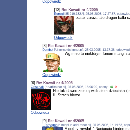
Odpowiedz
[13]
Re: Kawaii nr 4/2005
Remiel
[85.219.132.*], 25.03.2005, 17:27:57, odpowie
zaraz zaraz.. ale dragon balla c
Odpowiedz
[8]
Re: Kawaii nr 4/2005
Dembol
[*.internetdsl.tpnet.pl], 25.03.2005, 13:17:38, odpowie
Wg mnie to niektórym fanom mangi zaci
Odpowiedz
[6]
Re: Kawaii nr 4/2005
Grisznak
[*.satfilm.net.pl], 25.03.2005, 13:06:29, oceny:
+0
-0
Nie tak dawno zreszą widziałem dzieciaka ( n
!!. Strach bierze...
Odpowiedz
[9]
Re: Kawaii nr 4/2005
)-(arpagon
[*.neoplus.adsl.tpnet.pl], 25.03.2005, 14:14:58, o
A coś ty myślał :) Naciągają biedne ma