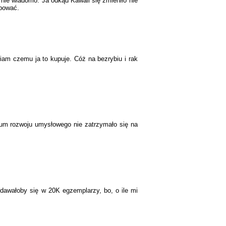
 nie wiadomo. Ja odkąd Kawaii się zmieniło nie
upować.
am czemu ja to kupuje. Cóż na bezrybiu i rak
ium rozwoju umysłowego nie zatrzymało się na
edawałoby się w 20K egzemplarzy, bo, o ile mi