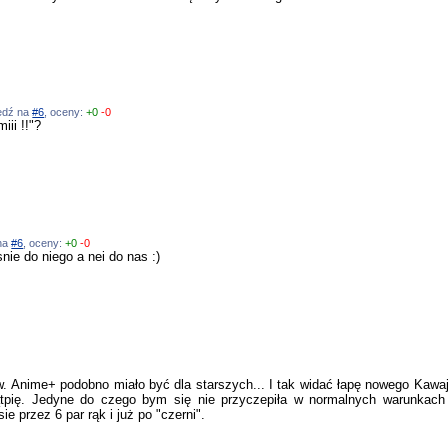
iedź na
#6
, oceny:
+0
-0
ii !!"?
 na
#6
, oceny:
+0
-0
nie do niego a nei do nas :)
. Anime+ podobno miało być dla starszych... I tak widać łapę nowego Kawaja
ątpię. Jedyne do czego bym się nie przyczepiła w normalnych warunkach
e przez 6 par rąk i już po "czerni".