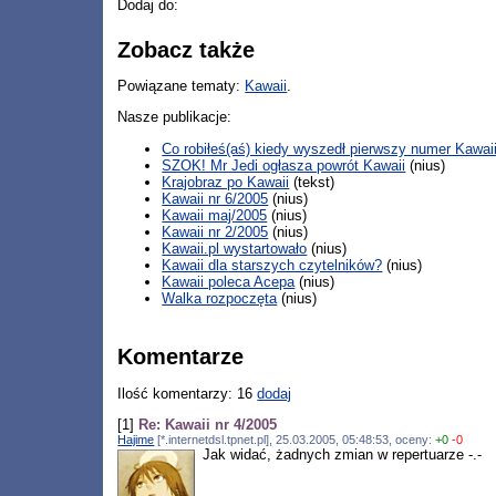
Dodaj do:
Zobacz także
Powiązane tematy:
Kawaii
.
Nasze publikacje:
Co robiłeś(aś) kiedy wyszedł pierwszy numer Kawai
SZOK! Mr Jedi ogłasza powrót Kawaii
(nius)
Krajobraz po Kawaii
(tekst)
Kawaii nr 6/2005
(nius)
Kawaii maj/2005
(nius)
Kawaii nr 2/2005
(nius)
Kawaii.pl wystartowało
(nius)
Kawaii dla starszych czytelników?
(nius)
Kawaii poleca Acepa
(nius)
Walka rozpoczęta
(nius)
Komentarze
Ilość komentarzy: 16
dodaj
[1]
Re: Kawaii nr 4/2005
Hajime
[*.internetdsl.tpnet.pl], 25.03.2005, 05:48:53, oceny:
+0
-0
Jak widać, żadnych zmian w repertuarze -.-