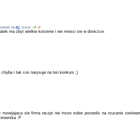
dpowiedź na
#9
, oceny:
+0
-0
atek ma zbyt wielkie korzenie i nie miesci sie w doniczce.
 chyba i tak cos narysuje na ten konkurs ;)
 rozwijajaca sie firma raczje nie moze sobie pozwolic na rzucanie zestwa
zimierska :P