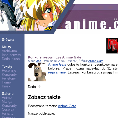
Główna
Niusy
Archiwum
Inne serwisy
Konkurs rysowniczy Anime Gate
Dodaj niusa
Autor:
Joe
, Data: 04.01.2006, 14:09:56, Źródło:
Anime Gate
Anime Gate
ogłosiło konkurs rysunkowy na s
Teksty
kolorze. Prace można nadsyłać do 31 sty
Recenzje
regulaminie
. Laureaci konkursu otrzymają fil
Konwenty
Felietony
Humor
Kiosk
Dodaj do:
Galerie
Zobacz także
Anime
Manga
Konwenty
Powiązane tematy:
Anime Gate
.
Cosplay
Nasze publikacje:
Fanarty
Komiksy