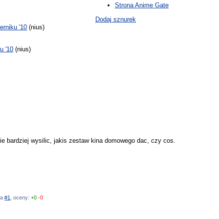
Strona Anime Gate
Dodaj sznurek
rniku '10
(nius)
u '10
(nius)
ie bardziej wysilic, jakis zestaw kina domowego dac, czy cos.
na
#1
, oceny:
+0
-0