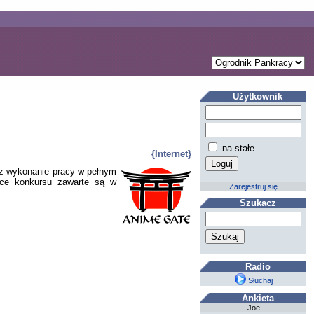
Użytkownik
na stałe
{Internet}
az wykonanie pracy w pełnym
ące konkursu zawarte są w
Zarejestruj się
Szukacz
Radio
Słuchaj
Ankieta
Joe