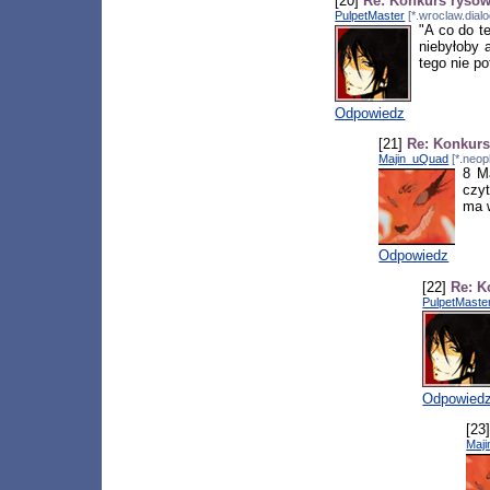
[20]
Re: Konkurs ryso
PulpetMaster
[*.wroclaw.dial
"A co do t
niebyłoby 
tego nie pot
Odpowiedz
[21]
Re: Konkurs
Majin_uQuad
[*.neop
8 M
czyt
ma 
Odpowiedz
[22]
Re: K
PulpetMaste
Odpowied
[23
Maj