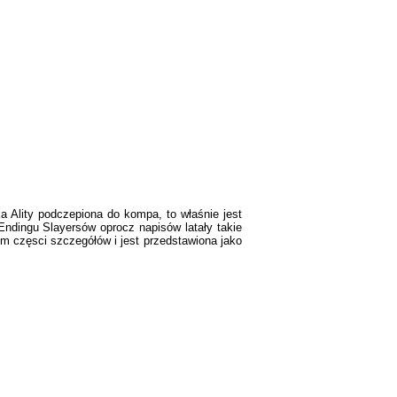
ka Ality podczepiona do kompa, to właśnie jest
Endingu Slayersów oprocz napisów latały takie
iem częsci szczegółów i jest przedstawiona jako