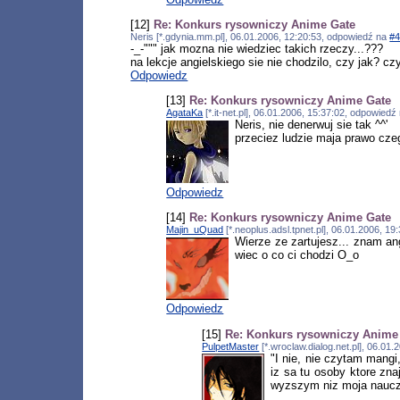
[12]
Re: Konkurs rysowniczy Anime Gate
Neris [*.gdynia.mm.pl], 06.01.2006, 12:20:53, odpowiedź na
#
-_-""" jak mozna nie wiedziec takich rzeczy...???
na lekcje angielskiego sie nie chodzilo, czy jak? c
Odpowiedz
[13]
Re: Konkurs rysowniczy Anime Gate
AgataKa
[*.it-net.pl], 06.01.2006, 15:37:02, odpowiedź
Neris, nie denerwuj sie tak ^^'
przeciez ludzie maja prawo cze
Odpowiedz
[14]
Re: Konkurs rysowniczy Anime Gate
Majin_uQuad
[*.neoplus.adsl.tpnet.pl], 06.01.2006, 1
Wierze ze zartujesz... znam an
wiec o co ci chodzi O_o
Odpowiedz
[15]
Re: Konkurs rysowniczy Anime
PulpetMaster
[*.wroclaw.dialog.net.pl], 06.01
"I nie, nie czytam mangi
iz sa tu osoby ktore zn
wyzszym niz moja nauczyc