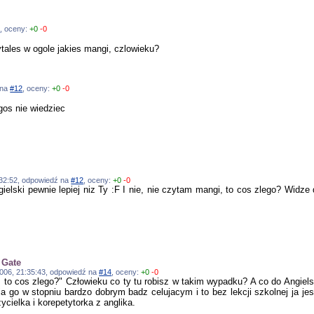
4
, oceny:
+0
-0
zytales w ogole jakies mangi, czlowieku?
 na
#12
, oceny:
+0
-0
gos nie wiedziec
9:32:52, odpowiedź na
#12
, oceny:
+0
-0
gielski pewnie lepiej niz Ty :F I nie, nie czytam mangi, to cos zlego? Widz
 Gate
.2006, 21:35:43, odpowiedź na
#14
, oceny:
+0
-0
, to cos zlego?" Człowieku co ty tu robisz w takim wypadku? A co do Angielsk
aja go w stopniu bardzo dobrym badz celujacym i to bez lekcji szkolnej ja 
ielka i korepetytorka z anglika.