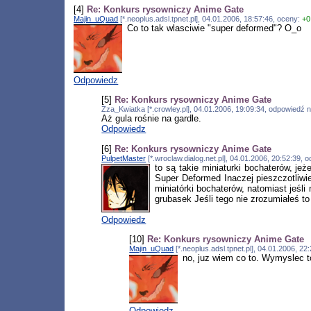
[4]
Re: Konkurs rysowniczy Anime Gate
Majin_uQuad
[*.neoplus.adsl.tpnet.pl], 04.01.2006, 18:57:46, oceny:
+0
Co to tak wlasciwie "super deformed"? O_o
Odpowiedz
[5]
Re: Konkurs rysowniczy Anime Gate
Zza_Kwiatka [*.crowley.pl], 04.01.2006, 19:09:34, odpowiedź 
Aż gula rośnie na gardle.
Odpowiedz
[6]
Re: Konkurs rysowniczy Anime Gate
PulpetMaster
[*.wroclaw.dialog.net.pl], 04.01.2006, 20:52:39,
to są takie miniaturki bochaterów, je
Super Deformed Inaczej pieszczotliwi
miniatórki bochaterów, natomiast jeśli
grubasek Jeśli tego nie zrozumiałeś t
Odpowiedz
[10]
Re: Konkurs rysowniczy Anime Gate
Majin_uQuad
[*.neoplus.adsl.tpnet.pl], 04.01.2006, 2
no, juz wiem co to. Wymyslec t
Odpowiedz