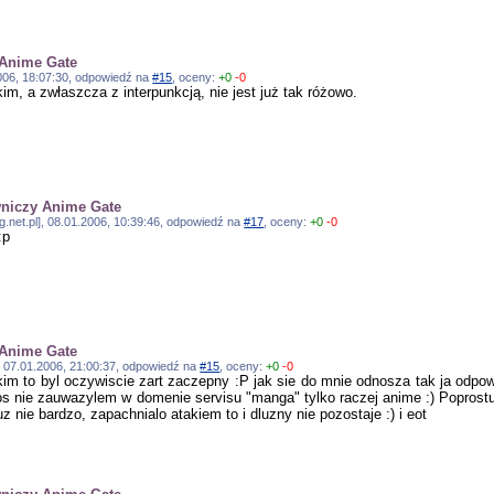
 Anime Gate
.2006, 18:07:30, odpowiedź na
#15
, oceny:
+0
-0
im, a zwłaszcza z interpunkcją, nie jest już tak różowo.
wniczy Anime Gate
og.net.pl], 08.01.2006, 10:39:46, odpowiedź na
#17
, oceny:
+0
-0
:p
 Anime Gate
], 07.01.2006, 21:00:37, odpowiedź na
#15
, oceny:
+0
-0
skim to byl oczywiscie zart zaczepny :P jak sie do mnie odnosza tak ja odp
kos nie zauwazylem w domenie servisu "manga" tylko raczej anime :) Poprostu
uz nie bardzo, zapachnialo atakiem to i dluzny nie pozostaje :) i eot