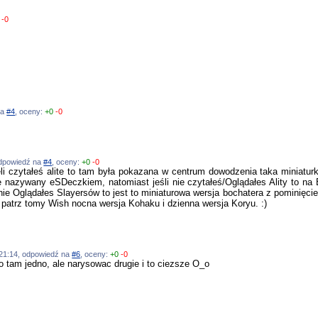
-0
na
#4
, oceny:
+0
-0
 odpowiedź na
#4
, oceny:
+0
-0
żeli czytałeś alite to tam była pokazana w centrum dowodzenia taka miniatur
e nazywany eSDeczkiem, natomiast jeśli nie czytałeś/Oglądałes Ality to na 
 nie Oglądałes Slayersów to jest to miniaturowa wersja bochatera z pominięc
o patrz tomy Wish nocna wersja Kohaku i dzienna wersja Koryu. :)
2:21:14, odpowiedź na
#6
, oceny:
+0
-0
o tam jedno, ale narysowac drugie i to ciezsze O_o