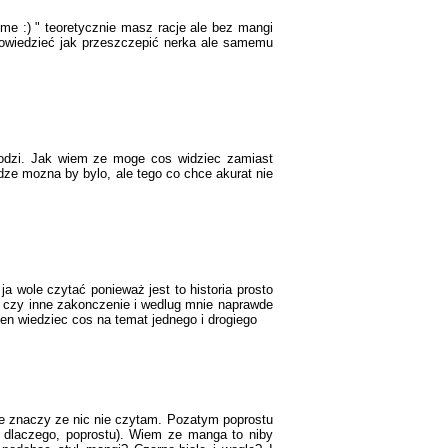
me :) " teoretycznie masz racje ale bez mangi
 powiedzieć jak przeszczepić nerka ale samemu
hodzi. Jak wiem ze moge cos widziec zamiast
dze mozna by bylo, ale tego co chce akurat nie
a wole czytać ponieważ jest to historia prosto
w czy inne zakonczenie i wedlug mnie naprawde
ien wiedziec cos na temat jednego i drogiego
ie znaczy ze nic nie czytam. Pozatym poprostu
aj dlaczego, poprostu). Wiem ze manga to niby