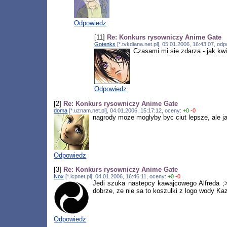
Odpowiedz
[11]
Re: Konkurs rysowniczy Anime Gate
Gotenks
[*.tvkdiana.net.pl], 05.01.2006, 16:43:07, o
Czasami mi sie zdarza - jak kwi
Odpowiedz
[2]
Re: Konkurs rysowniczy Anime Gate
doma
[*.uznam.net.pl], 04.01.2006, 15:17:12, oceny:
+0
-0
nagrody moze moglyby byc ciut lepsze, ale ja
Odpowiedz
[3]
Re: Konkurs rysowniczy Anime Gate
Nox
[*.icpnet.pl], 04.01.2006, 16:46:11, oceny:
+0
-0
Jedi szuka nastepcy kawajcowego Alfreda ;>
dobrze, ze nie sa to koszulki z logo wody Ka
Odpowiedz