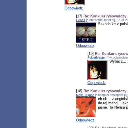
Odpowiedz
[17]
Re: Konkurs rysowniczy
lucass
[*.internetdsl.tpnet.pl], 07.01
Szkoda że z polsk
Odpowiedz
[19]
Re: Konkurs ryso
PulpetMaster
[*.wroclaw.dial
Wybacz... 
Odpowiedz
[18]
Re: Konkurs rysowniczy
Majin_uQuad
[*.neoplus.adsl.tpnet.pl
eh eh... z angiel
do tej mangi.. ja
jasne. Ta Nerisa j
Odpowiedz