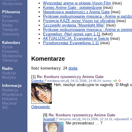
Wyprzedaż anime w sklepie Vision Film
(nius)
Wydarzenia
Koniec Anime Gate - potwierdzone
(nius)
Niepokojące wiadomości z Anime Gate
(nius)
Plikownia
Rynkowe podsumowanie miesiąca - Anime w paździe
Nihon
Przejęcie KAZE przez Vision już oficjalnie
(nius)
Konwenty
Szczegóły wydania "Moonlight Mile"
(nius)
Media
Rynkowe podsumowanie miesiąca - Anime w sierpni
Teledyski
Evangelion: (Nie) jesteś sam 1.11
(tekst)
Zwiastuny
AKTUALIZACJA: Evangelion w Świcie
(nius)
Kalendarz
Przedsprzedaż Evangeliona 1.11
(nius)
Rynek
Konwenty
Wydarzenia
Komentarze
Telewizja
Ilość komentarzy: 24
dodaj
Radio
Audycje
[1]
Re: Konkurs rysowniczy Anime Gate
Muzyka
Gotenks
[*.tvkdiana.net.pl], 04.01.2006, 14:48:24, oceny:
+0
-0
Heh, niezbyt atrakcyjne te nagrody :D Mogli s
Informacje
Redakcja
Współpraca
Reklama
Mecenat
Odpowiedz
IRC
[9]
Re: Konkurs rysowniczy Anime Gate
AvantaR
[*.ekspres.net.pl], 04.01.2006, 22:14:16, odpowiedź 
Nie przesadzasz ... ?