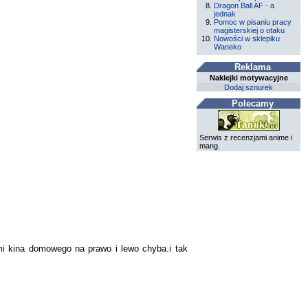
Dragon Ball AF - a
jednak
Pomoc w pisaniu pracy
magisterskiej o otaku
Nowości w sklepiku
Waneko
Reklama
Naklejki motywacyjne
Dodaj sznurek
Polecamy
Serwis z recenzjami anime i
mang.
mi kina domowego na prawo i lewo chyba.i tak