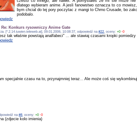
czesto co innego, ale nawet. A pomyslales ze mi sie moze nie 
dlatego wybieram anime. A jesli fanowstwo oznacza to co mowisz
bym chcial do tej pory poczytac z mangi to Chrno Crusade, bo zak
podobalo.
owiedz
]
Re: Konkurs rysowniczy Anime Gate
ia. [*.2.14.tuwien.teleweb.at], 09.01.2006, 10:08:37, odpowiedź na
#22
, oceny:
+0
-0
esz tak właśnie powstają analfabeci" ... ale stawiaj czasami kropki pomiedzy
owiedz
 specjalnie czasu na to, przynajmniej teraz... Ale może coś się wykombinuj
 odpowiedź na
#8
, oceny:
+0
-0
a (zdjecie kolo imienia)