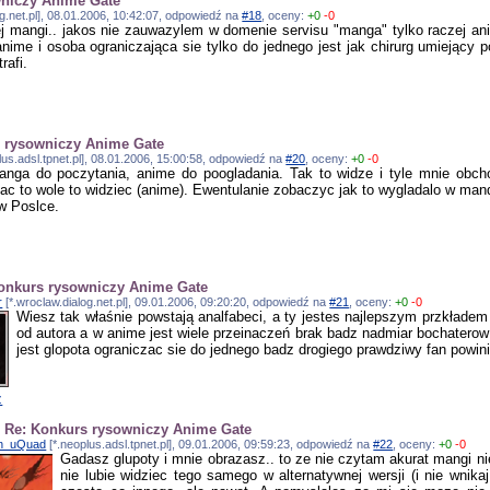
wniczy Anime Gate
og.net.pl], 08.01.2006, 10:42:07, odpowiedź na
#18
, oceny:
+0
-0
ej mangi.. jakos nie zauwazylem w domenie servisu "manga" tylko raczej ani
anime i osoba ograniczająca sie tylko do jednego jest jak chirurg umiejący
rafi.
 rysowniczy Anime Gate
lus.adsl.tpnet.pl], 08.01.2006, 15:00:58, odpowiedź na
#20
, oceny:
+0
-0
anga do poczytania, anime do poogladania. Tak to widze i tyle mnie obc
ac to wole to widziec (anime). Ewentulanie zobaczyc jak to wygladalo w man
w Poslce.
onkurs rysowniczy Anime Gate
r
[*.wroclaw.dialog.net.pl], 09.01.2006, 09:20:20, odpowiedź na
#21
, oceny:
+0
-0
Wiesz tak właśnie powstają analfabeci, a ty jestes najlepszym przkładem j
od autora a w anime jest wiele przeinaczeń brak badz nadmiar bochatero
jest glopota ograniczac sie do jednego badz drogiego prawdziwy fan powin
z
]
Re: Konkurs rysowniczy Anime Gate
in_uQuad
[*.neoplus.adsl.tpnet.pl], 09.01.2006, 09:59:23, odpowiedź na
#22
, oceny:
+0
-0
Gadasz glupoty i mnie obrazasz.. to ze nie czytam akurat mangi n
nie lubie widziec tego samego w alternatywnej wersji (i nie wnik