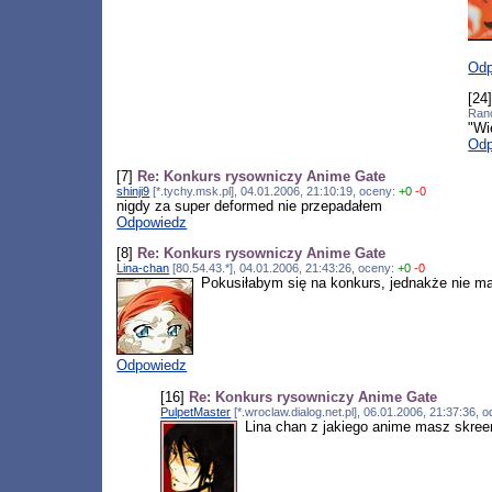
Odp
[24
Ranc
"Wi
Odp
[7]
Re: Konkurs rysowniczy Anime Gate
shinji9
[*.tychy.msk.pl], 04.01.2006, 21:10:19, oceny:
+0
-0
nigdy za super deformed nie przepadałem
Odpowiedz
[8]
Re: Konkurs rysowniczy Anime Gate
Lina-chan
[80.54.43.*], 04.01.2006, 21:43:26, oceny:
+0
-0
Pokusiłabym się na konkurs, jednakże nie mam
Odpowiedz
[16]
Re: Konkurs rysowniczy Anime Gate
PulpetMaster
[*.wroclaw.dialog.net.pl], 06.01.2006, 21:37:36,
Lina chan z jakiego anime masz skreen