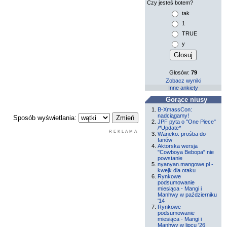
Czy jesteś botem?
tak
1
TRUE
y
Głosów:
79
Zobacz wyniki
Inne ankiety
Gorące niusy
B-XmassCon:
nadciągamy!
Sposób wyświetlania:
JPF pyta o "One Piece"
/*Update*
REKLAMA
Waneko: prośba do
fanów
Aktorska wersja
"Cowboya Bebopa" nie
powstanie
nyanyan.mangowe.pl -
kwejk dla otaku
Rynkowe
podsumowanie
miesiąca - Mangi i
Manhwy w październiku
'14
Rynkowe
podsumowanie
miesiąca - Mangi i
Manhwy w lipcu '26