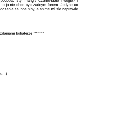
podobac styl mangi? Czarno-biale i wogle? I
, to ja nie chce byc zadnym fanem. Jedyne co
onczenia sa inne niby, a anime mi sie naprawde
 zdaniami bohaterze ^^"""""
e. :)