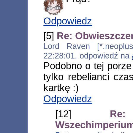
Odpowiedz
[5]
Re: Obwieszcze
Lord Raven [*.neoplus.a
22:28:01, odpowiedź na
Podobno o tej porze 
tylko rebelianci cza
kartkę :)
Odpowiedz
[12]
Re:
Wszechimperiu