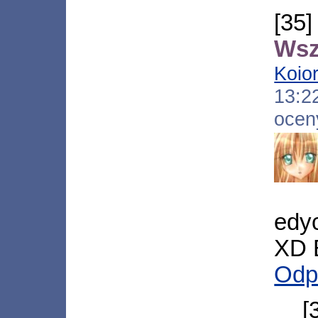
[3
Wsz
Koior
13:
ocen
edycj
XD 
Odp
[