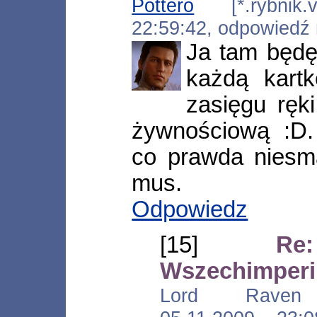
Pottero
[*.rybnik.ve
22:59:42, odpowiedź
Ja tam będę 
każdą kart
zasięgu ręki
żywnościową :D.
co prawda niesma
mus.
Odpowiedz
[15]
Re
Wszechimper
Lord Raven [*.