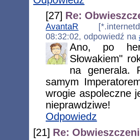
[27]
Re: Obwieszcz
AvantaR
[*.internetds
08:32:02, odpowiedź na
Ano, po her
Słowakiem" ro
na generala. P
samym Imperatorem
wrogie aspoleczne je
nieprawdziwe!
Odpowiedz
[21]
Re: Obwieszczen