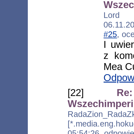
Wszec
Lord 
06.11.2
#25
, oc
I uwie
z komó
Mea Cu
Odpow
[22]
Re
Wszechimper
RadaZion_RadaZk
[*.media.eng.ho
05:54:26, odpowi