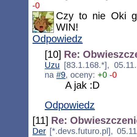
-0
Czy to nie Oki 
WIN!
Odpowiedz
[10]
Re: Obwieszcz
Uzu
[83.1.168.*], 05.11
na
#9
, oceny:
+0
-0
A jak :D
Odpowiedz
[11]
Re: Obwieszczen
Der
[*.devs.futuro.pl], 05.