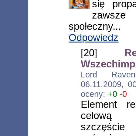
się prop
zawsz
społeczny...
Odpowiedz
[20]
R
Wszechimp
Lord Raven [
06.11.2009, 0
oceny:
+0
-0
Element re
celową d
szczęście 