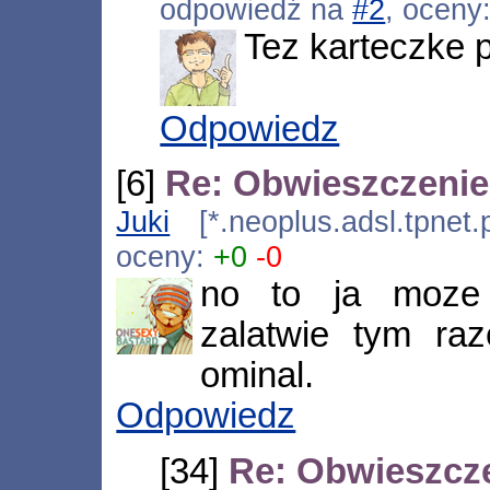
odpowiedź na
#2
, oceny
Tez karteczke p
Odpowiedz
[6]
Re: Obwieszczeni
Juki
[*.neoplus.adsl.tpnet.
oceny:
+0
-0
no to ja moze 
zalatwie tym ra
ominal.
Odpowiedz
[34]
Re: Obwieszcz