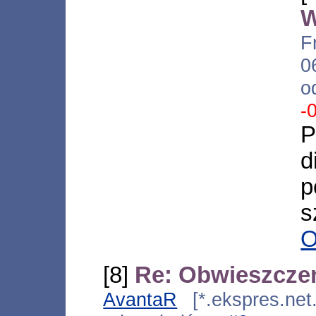
W
F
0
o
-
d
p
s
O
[8]
Re: Obwieszcze
AvantaR
[*.ekspres.net.