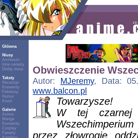
Główna
Niusy
Archiwum
Inne serwisy
Obwieszczenie Wsze
Dodaj niusa
Teksty
Autor:
MJeremy
, Data: 05
Recenzje
Konwenty
www.balcon.pl
Felietony
Humor
Towarzysze!
Kiosk
W tej czarnej 
Galerie
Anime
Manga
Wszechimperium 
Konwenty
Cosplay
przez złowrogie oddzi
Fanarty
Komiksy