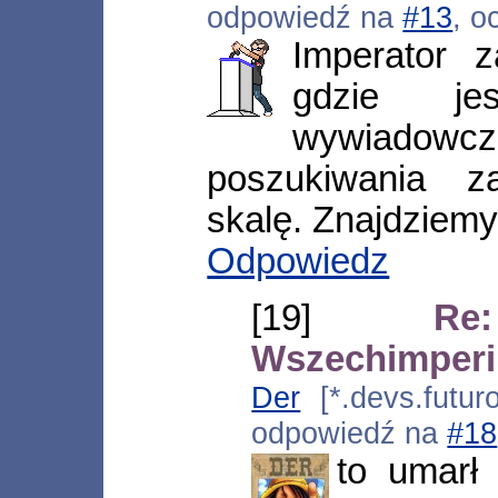
odpowiedź na
#13
, o
Imperator z
gdzie je
wywiado
poszukiwania z
skalę. Znajdziem
Odpowiedz
[19]
Re
Wszechimper
Der
[*.devs.futuro
odpowiedź na
#18
to umarł