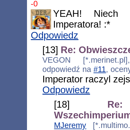
-0
YEAH! Niech s
Imperatora! :*
Odpowiedz
[13]
Re: Obwieszcz
VEGON [*.merinet.pl]
odpowiedź na
#11
, ocen
Imperator raczyl zejs
Odpowiedz
[18]
Re:
Wszechimperiu
MJeremy
[*.multimo.