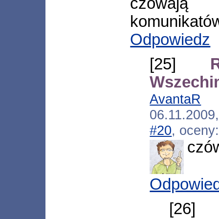
czówają 
komunikatów
Odpowiedz
[25]
Wszechi
AvantaR
[*
06.11.2009
#20
, oceny
czó
Odpowie
[26