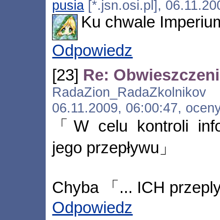
pusia
[*.jsn.osi.pl], 06.11.2
Ku chwale Imperium
Odpowiedz
[23]
Re: Obwieszczen
RadaZion_RadaZkolnikov [*
06.11.2009, 06:00:47, ocen
「W celu kontroli info
jego przepływu」
Chyba 「... ICH przepl
Odpowiedz