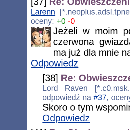
[37]
Re: Obwieszczen
Larenn
[*.neoplus.adsl.tpne
oceny:
+0
-0
Jeżeli w moim po
czerwona gwiazd
ma już dla mnie na
Odpowiedz
[38]
Re: Obwieszcz
Lord Raven [*.c0.msk.p
odpowiedź na
#37
, ocen
Skoro o tym wspomin
Odpowiedz