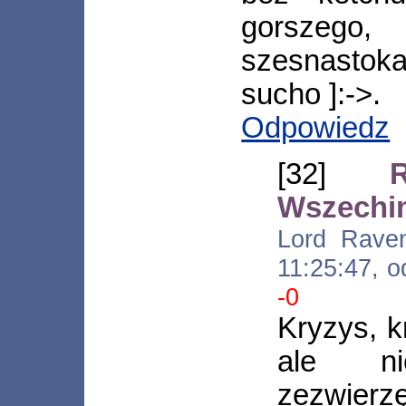
gorszego
szesnasto
sucho ]:->.
Odpowiedz
[32]
Wszechi
Lord Raven
11:25:47, 
-0
Kryzys, k
ale n
zezwierz