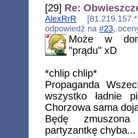
[29]
Re: Obwieszcz
AlexRrR
[81.219.157.*
odpowiedź na
#23
, ocen
Może w domy
"prądu" xD
*chlip chlip*
Propaganda Wszech
wszystko ładnie p
Chorzowa sama doj
Będę zmuszona
partyzantkę chyba...