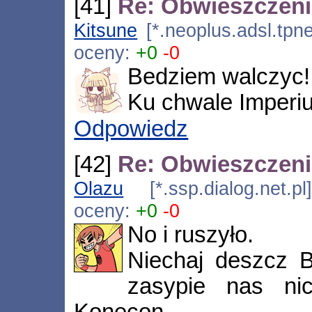
[41]
Re: Obwieszczen
Kitsune
[*.neoplus.adsl.tpne
oceny:
+0
-0
Bedziem walczyc!
Ku chwale Imperi
Odpowiedz
[42]
Re: Obwieszczen
Olazu
[*.ssp.dialog.net.p
oceny:
+0
-0
No i ruszyło.
Niechaj deszcz 
zasypie nas ni
Konecon.