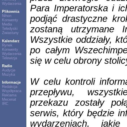
Wydarzenia
Para Imperatorska i ic
Plikownia
podjąć drastyczne kro
Nihon
Konwenty
Media
zostaną utrzymane Im
Teledyski
Zwiastuny
Wszystkie oddziały, kt
Kalendarz
Rynek
po całym Wszechimpe
Konwenty
Wydarzenia
się w celu obrony stolic
Telewizja
Radio
Audycje
Muzyka
W celu kontroli inform
Informacje
Redakcja
przepływu, wszystk
Współpraca
Reklama
Mecenat
przekazu zostały po
IRC
serwis, który będzie i
wydarzeniach, jakie