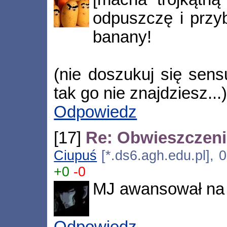
odpuszczę i przyb
banany!
(nie doszukuj się sen
tak go nie znajdziesz...
Odpowiedz
[17]
Re: Obwieszczen
Ciupuś
[*.ds6.agh.edu.pl], 
+0
-0
MJ awansował na
Odpowiedz