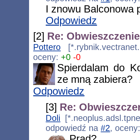
I znowu Balconowa 
Odpowiedz
[2]
Re: Obwieszczeni
Pottero
[*.rybnik.vectranet
oceny:
+0
-0
Spierdalam do Ko
ze mną zabiera?
Odpowiedz
[3]
Re: Obwieszcze
Doli
[*.neoplus.adsl.tpne
odpowiedź na
#2
, oceny
Prąd?