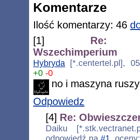
Komentarze
Ilość komentarzy: 46
do
[1]
Re: Ob
Wszechimperium
Hybryda
[*.centertel.pl], 0
+0
-0
no i maszyna ruszy
Odpowiedz
[4]
Re: Obwieszcze
Daiku [*.stk.vectranet.
odpowiedź na
#1
, oceny