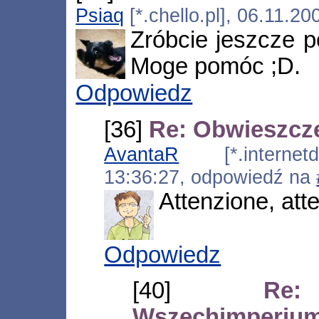
Psiaq
[*.chello.pl], 06.11.2
Zróbcie jeszcze 
Moge pomóc ;D.
Odpowiedz
[36]
Re: Obwieszcz
AvantaR
[*.internetds
13:36:27, odpowiedź na
Attenzione, att
Odpowiedz
[40]
Re:
Wszechimperiu