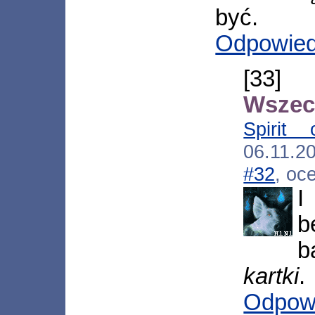
być.
Odpowie
[33
Wszec
Spirit
06.11.2
#32
, oc
I
b
b
kartki
.
Odpow