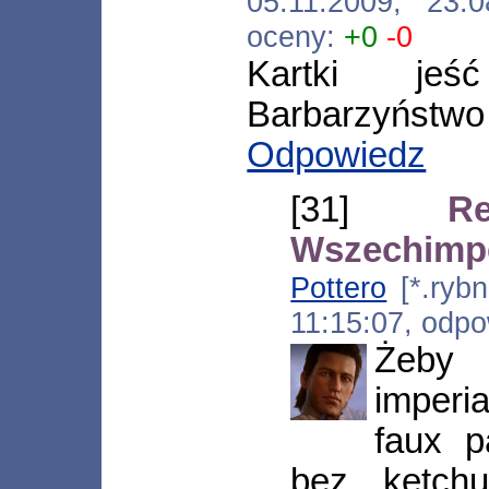
05.11.2009, 23
oceny:
+0
-0
Kartki je
Barbarzyństwo 
Odpowiedz
[31]
R
Wszechimp
Pottero
[*.rybn
11:15:07, odp
Żeby
imperia
faux p
bez ketch