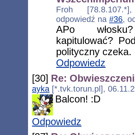
Froh [78.8.107.*]
odpowiedź na
#36
, o
APo włosku
kapitulować? Pod
polityczny czeka.
Odpowiedz
[30]
Re: Obwieszczen
ayka
[*.tvk.torun.pl], 06.11
Balcon! :D
Odpowiedz