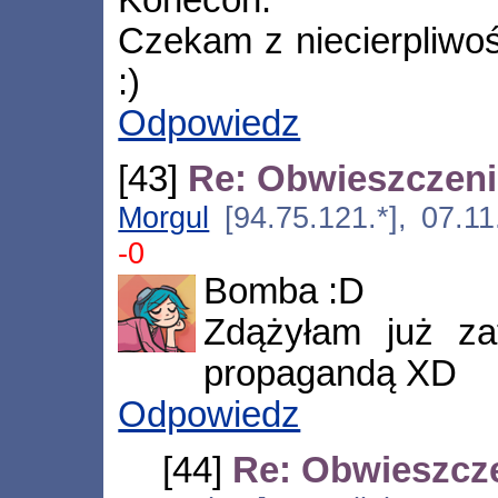
Czekam z niecierpliwoś
:)
Odpowiedz
[43]
Re: Obwieszczen
Morgul
[94.75.121.*], 07.1
-0
Bomba :D
Zdążyłam już za
propagandą XD
Odpowiedz
[44]
Re: Obwieszcz