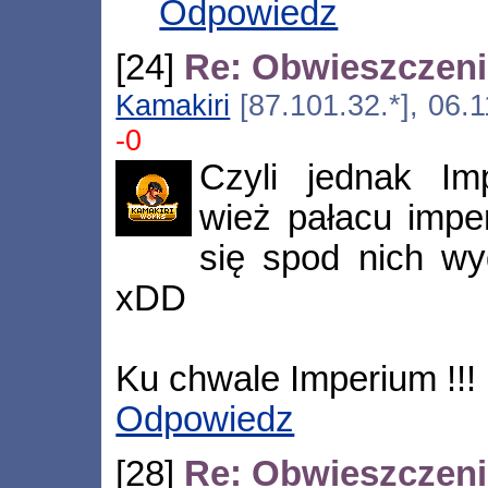
Odpowiedz
[24]
Re: Obwieszczen
Kamakiri
[87.101.32.*], 06.
-0
Czyli jednak Im
wież pałacu imper
się spod nich wy
xDD
Ku chwale Imperium !!!
Odpowiedz
[28]
Re: Obwieszczen