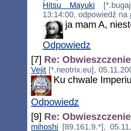
Hitsu Mayuki
[*.bugaj.
13:14:00, odpowiedź na
ja mam A, nieste
Odpowiedz
[7]
Re: Obwieszczeni
Vejit
[*.neotrix.eu], 05.11.2
Ku chwale Imperiu
Odpowiedz
[9]
Re: Obwieszczeni
mihoshi
[89.161.9.*], 05.1