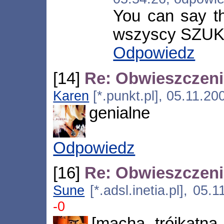
You can say t
wszyscy SZUKA
Odpowiedz
[14]
Re: Obwieszczen
Karen
[*.punkt.pl], 05.11.2
genialne
Odpowiedz
[16]
Re: Obwieszczen
Sune
[*.adsl.inetia.pl], 05
-0
[macha trójkątną