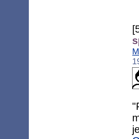
[
s
M
1
"
m
j