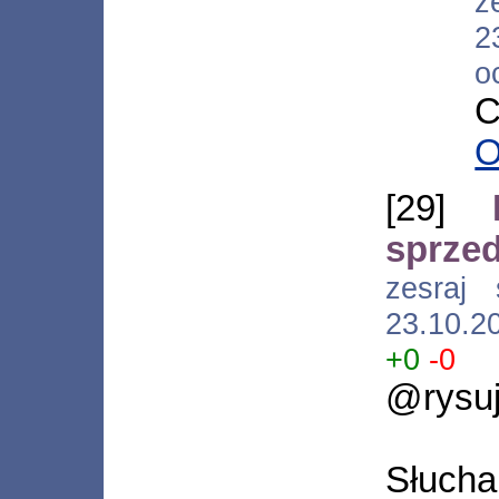
z
2
o
C
O
[29]
sprze
zesraj 
23.10.2
+0
-0
@rysu
Słuch