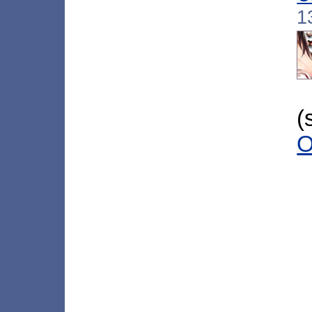
1
(
O