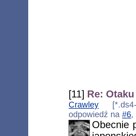
[11]
Re: Otaku
Crawley
[*.ds4-s
odpowiedź na
#6
,
Obecnie p
japonski