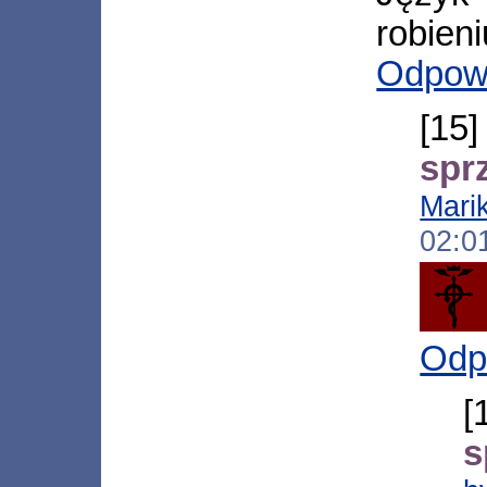
robieni
Odpow
[1
spr
Mari
02:0
Odp
[
s