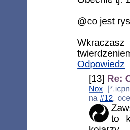
@co jest ry
Wkraczasz
twierdzenie
Odpowiedz
[13]
Re: 
Nox
[*.icpn
na
#12
, oc
Zaw
to 
kojarzy