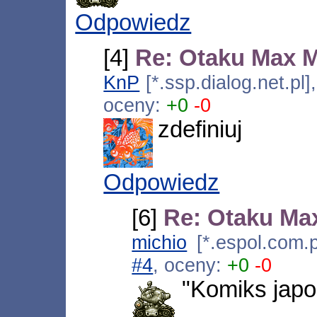
Odpowiedz
[4]
Re: Otaku Max 
KnP
[*.ssp.dialog.net.pl
oceny:
+0
-0
zdefiniuj
Odpowiedz
[6]
Re: Otaku Ma
michio
[*.espol.com.
#4
, oceny:
+0
-0
"Komiks japo