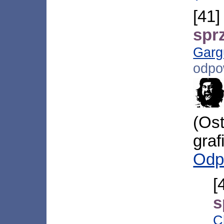
[4
spr
Garg
odpo
(Os
graf
Odp
[
s
C