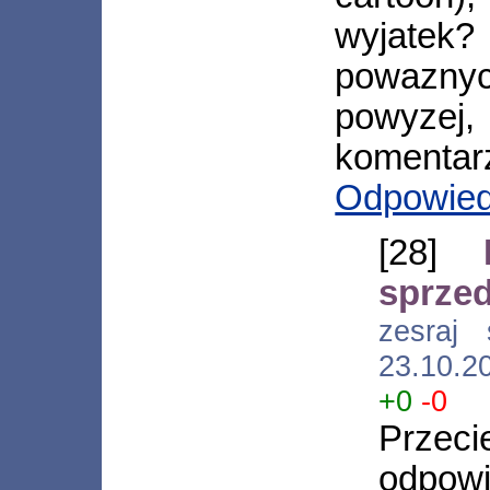
wyjatek?
powazny
powyzej, 
komentarz
Odpowie
[28]
sprze
zesraj 
23.10.2
+0
-0
Prze
odpow