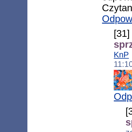
Czytani
Odpow
[3
spr
KnP
11:1
Odp
[
s