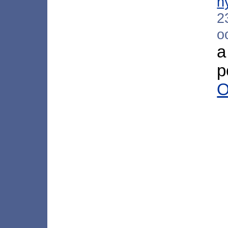
h
2
o
a
p
O