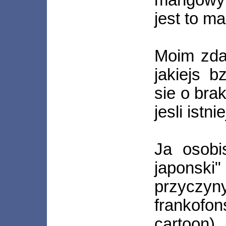
jest to m
Moim zdan
jakiejs b
sie o brak
jesli istn
Ja osobi
japonsk
przyczyn
frankofon
cartoon