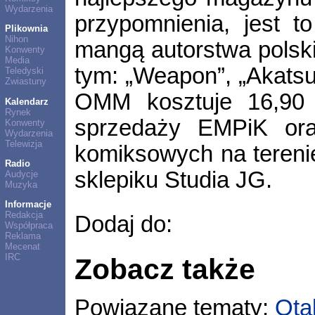
Wydarzenia
przypomnienia, jest t
Plikownia
Nihon
mangą autorstwa polsk
Konwenty
Media
tym: „Weapon”, „Akatsu
Teledyski
Zwiastuny
OMM kosztuje 16,90 
Kalendarz
Rynek
sprzedaży EMPiK ora
Konwenty
Wydarzenia
Telewizja
komiksowych na terenie
Radio
sklepiku Studia JG.
Audycje
Muzyka
Informacje
Redakcja
Dodaj do:
Współpraca
Reklama
Mecenat
IRC
Zobacz także
Powiązane tematy:
Ota