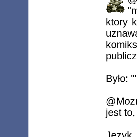
"
ktory 
uznaw
komik
publicz
Było: 
@Mozn
jest t
Język