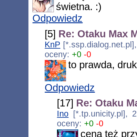
świetna. :)
Odpowiedz
[5]
Re: Otaku Max 
KnP
[*.ssp.dialog.net.pl
oceny:
+0
-0
to prawda, druk
Odpowiedz
[17]
Re: Otaku M
Ino
[*.tp.unicity.pl]
oceny:
+0
-0
cena też prz