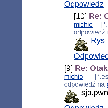
Odpowiedz
[10]
Re: 
michio
[*.e
odpowiedź
Rys 
Odpowie
[9]
Re: Ota
michio
[*.esp
odpowiedź na
sjp.pwn