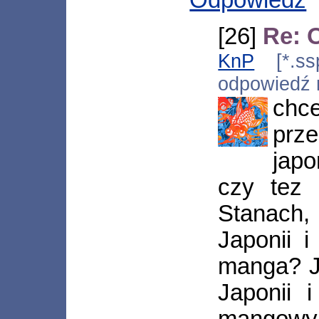
Odpowiedz
[26]
Re: 
KnP
[*.ssp
odpowiedź
chce
prz
japo
czy tez
Stanach,
Japonii 
manga? J
Japonii 
mangowym