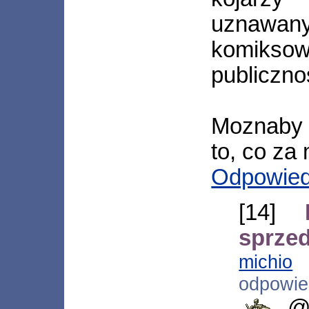
uznawan
komikso
publiczno
Moznaby 
to, co za
Odpowie
[14]
sprze
michio
[
odpowi
@