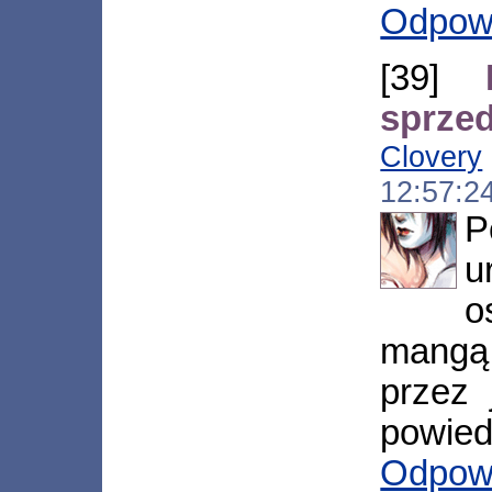
Odpow
[39]
sprze
Clovery
12:57:2
P
u
o
mangą
przez 
powied
Odpow