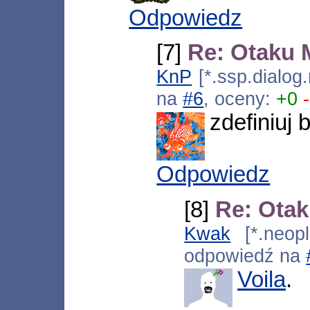
Odpowiedz
[7]
Re: Otaku 
KnP
[*.ssp.dialog
na
#6
, oceny:
+0
zdefiniuj 
Odpowiedz
[8]
Re: Ota
Kwak
[*.neopl
odpowiedź na
Voila
.