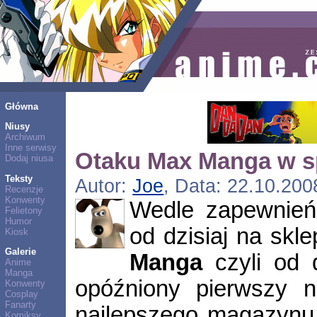
Główna
Niusy
Archiwum
Inne serwisy
Otaku Max Manga w s
Dodaj niusa
Teksty
Autor:
Joe
, Data: 22.10.200
Recenzje
Konwenty
Wedle zapewnień
Felietony
Humor
od dzisiaj na sk
Kiosk
Galerie
Manga
czyli od 
Anime
Manga
opóźniony pierwszy 
Konwenty
Cosplay
Fanarty
najlepszego magazynu
Komiksy