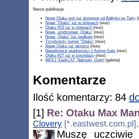
Nasze publikacje:
Nowe Otaku jest już dostępne od Bałtyku po Tatry
(
Nowe "Otaku" już w sklepach
(nius)
Otaku #33 już w sklepach
(nius)
Nowe, urodzinowe „Otaku”
(nius)
Nowe „Otaku” już niedługo
(nius)
Trzydziesty numer "Otaku"
(nius)
Nowe Otaku już wkrótce
(nius)
Niepokojące wiadomości z Anime Gate
(nius)
Otaku #27 już w sprzedaży
(nius)
WFKJ (DarkCAT, Nekogiri, Ogór)
(galeria)
Komentarze
Ilość komentarzy: 84
do
[1]
Re: Otaku Max Ma
Clovery
[*.eastwest.com.pl]
Muszę uczciwie 