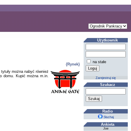
Użytkownik
na stałe
{Rynek}
 tytuły można nabyć również
do domu. Kupić można m.in.
Zarejestruj się
Szukacz
Radio
Słuchaj
Ankieta
Joe