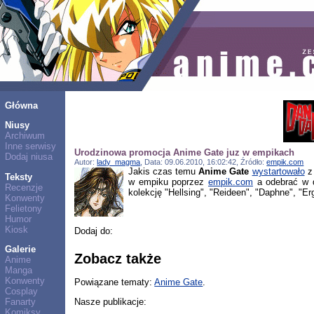
Główna
Niusy
Archiwum
Inne serwisy
Urodzinowa promocja Anime Gate juz w empikach
Dodaj niusa
Autor:
lady_magma
, Data: 09.06.2010, 16:02:42, Źródło:
empik.com
Jakis czas temu
Anime Gate
wystartowało
z 
Teksty
w empiku poprzez
empik.com
a odebrać w d
Recenzje
kolekcję "Hellsing", "Reideen", "Daphne", "
Konwenty
Felietony
Humor
Kiosk
Dodaj do:
Galerie
Zobacz także
Anime
Manga
Konwenty
Powiązane tematy:
Anime Gate
.
Cosplay
Nasze publikacje:
Fanarty
Komiksy