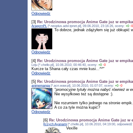
Odpowiedz
[3]
Re: Urodzinowa promocja Anime Gate juz w empik
AragornPL
[*.neoplus.adsl.tpnet.pl], 09.06.2010, 23:16:26, oceny:
+0
-
To dobrze, jednak zdążyłem się już obkupić w
Odpowiedz
[4]
Re: Urodzinowa promocja Anime Gate juz w empik
Leju [*.chello.pl], 10.06.2010, 00:46:40, oceny:
+0
-0
Kurcze ta Shana cały czas mnie kusi...^^"
Odpowiedz
[5]
Re: Urodzinowa promocja Anime Gate juz w empik
animemanga
[*.acn.waw.pl], 10.06.2010, 01:07:07, oceny:
+0
-0
"promocyjne tytuły można nabyć również w 
Nie wysyłkowo też są dostępne :).
Nie rozumiem tylko jednego na stronie empi
A co za tyle można kupić?
Odpowiedz
[6]
Re: Urodzinowa promocja Anime Gate juz w
Krzych Ayanami
[*.chello.pl], 10.06.2010, 04:19:00, odpowied
Vexille