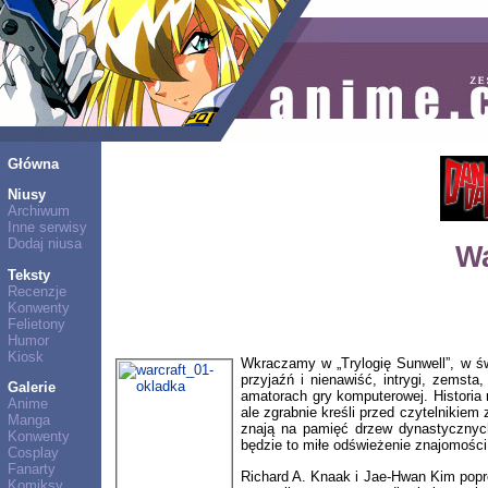
Główna
Niusy
Archiwum
Inne serwisy
Dodaj niusa
Wa
Teksty
Recenzje
Konwenty
Felietony
Humor
Kiosk
Wkraczamy w „Trylogię Sunwell”, w św
przyjaźń i nienawiść, intrygi, zemst
Galerie
amatorach gry komputerowej. Historia 
Anime
ale zgrabnie kreśli przed czytelnikiem
Manga
znają na pamięć drzew dynastycznyc
Konwenty
będzie to miłe odświeżenie znajomości
Cosplay
Fanarty
Richard A. Knaak i Jae-Hwan Kim popr
Komiksy