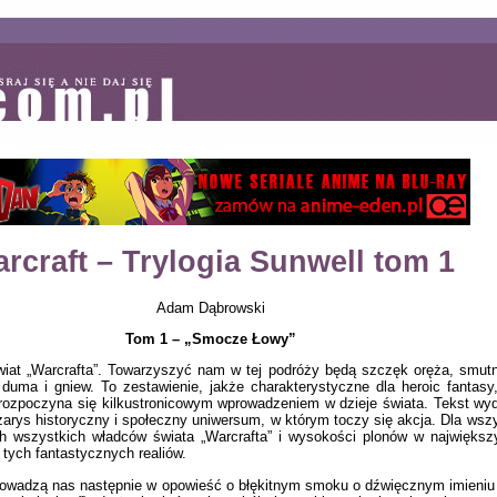
rcraft – Trylogia Sunwell tom 1
Adam Dąbrowski
Tom 1 – „Smocze Łowy”
iat „Warcrafta”. Towarzyszyć nam w tej podróży będą szczęk oręża, smutne
a, duma i gniew. To zestawienie, jakże charakterystyczne dla heroic fant
rozpoczyna się kilkustronicowym wprowadzeniem w dzieje świata. Tekst wydaj
 zarys historyczny i społeczny uniwersum, w którym toczy się akcja. Dla wszy
h wszystkich władców świata „Warcrafta” i wysokości plonów w najwięks
 tych fantastycznych realiów.
owadzą nas następnie w opowieść o błękitnym smoku o dźwięcznym imieniu 