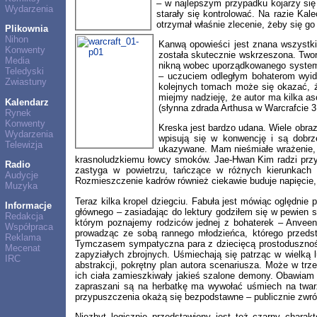
– w najlepszym przypadku kojarzy się 
Wydarzenia
starały się kontrolować. Na razie Ka
otrzymał właśnie zlecenie, żeby się go
Plikownia
Nihon
Kanwą opowieści jest znana wszystki
Konwenty
została skutecznie wskrzeszona. Tworz
Media
nikną wobec uporządkowanego systemu 
Teledyski
– uczuciem odległym bohaterom wyide
Zwiastuny
kolejnych tomach może się okazać, że
miejmy nadzieję, że autor ma kilka a
Kalendarz
(słynna zdrada Arthusa w Warcrafcie 3
Rynek
Konwenty
Kreska jest bardzo udana. Wiele obra
Wydarzenia
wpisują się w konwencję i są dobr
Telewizja
ukazywane. Mam nieśmiałe wrażenie, 
krasnoludzkiemu łowcy smoków. Jae-Hwan Kim radzi przyzw
Radio
zastyga w powietrzu, tańczące w różnych kierunkach d
Audycje
Rozmieszczenie kadrów również ciekawie buduje napięcie,
Muzyka
Teraz kilka kropel dziegciu. Fabuła jest mówiąc oględnie
Informacje
głównego – zasiadając do lektury godziłem się w pewien s
Redakcja
którym poznajemy rodziców jednej z bohaterek – Anveeny
Współpraca
prowadząc ze sobą rannego młodzieńca, którego przedst
Reklama
Tymczasem sympatyczna para z dziecięcą prostodusznością
Mecenat
zapyziałych zbrojnych. Uśmiechają się patrząc w wielką 
IRC
abstrakcji, pokrętny plan autora scenariusza. Może w tr
ich ciała zamieszkiwały jakieś szalone demony. Obawiam s
zapraszani są na herbatkę ma wywołać uśmiech na twarzy
przypuszczenia okażą się bezpodstawne – publicznie zwró
Niezbyt logicznie przedstawiony jest też czarny charak