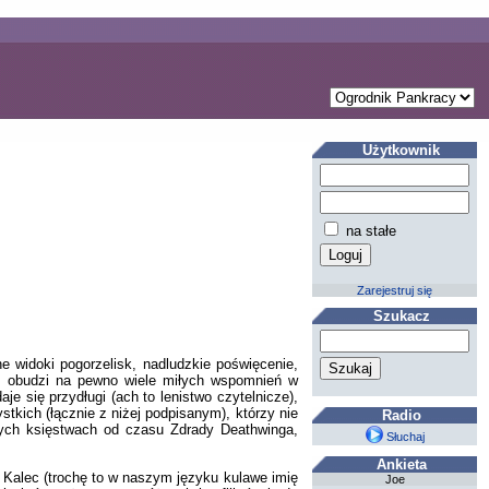
Użytkownik
na stałe
Zarejestruj się
Szukacz
 widoki pogorzelisk, nadludzkie poświęcenie,
asy, obudzi na pewno wiele miłych wspomnień w
e się przydługi (ach to lenistwo czytelnicze),
stkich (łącznie z niżej podpisanym), którzy nie
Radio
zych księstwach od czasu Zdrady Deathwinga,
Słuchaj
Ankieta
Kalec (trochę to w naszym języku kulawe imię
Joe