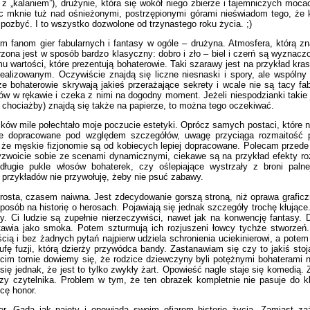
z „kalaniem”), drużynie, która się wokół niego zbierze i tajemniczych moca
lec mknie tuż nad ośnieżonymi, postrzępionymi górami nieświadom tego, ż
 pozbyć. I to wszystko dozwolone od trzynastego roku życia. ;)
m fanom gier fabularnych i fantasy w ogóle – drużyna. Atmosfera, którą z
ona jest w sposób bardzo klasyczny: dobro i zło – biel i czerń są wyznaczo
wartości, które prezentują bohaterowie. Taki szarawy jest na przykład kras
alizowanym. Oczywiście znajdą się liczne niesnaski i spory, ale wspólny
 bohaterowie skrywają jakieś przerażające sekrety i wcale nie są tacy fabu
sów w rękawie i czeka z nimi na dogodny moment. Jeżeli niespodzianki takie
 chociażby) znajdą się także na papierze, to można tego oczekiwać.
zków mile połechtało moje poczucie estetyki. Oprócz samych postaci, które
ze dopracowane pod względem szczegółów, uwagę przyciąga rozmaitość 
że męskie fizjonomie są od kobiecych lepiej dopracowane. Polecam przede 
oicie sobie ze scenami dynamicznymi, ciekawe są na przykład efekty rozle
ługie pukle włosów bohaterek, czy oślepiające wystrzały z broni palne
 przykładów nie przywołuję, żeby nie psuć zabawy.
 prosta, czasem naiwna. Jest zdecydowanie gorszą stroną, niż oprawa grafic
posób na historię o herosach. Pojawiają się jednak szczegóły trochę kłujące
. Ci ludzie są zupełnie nierzeczywiści, nawet jak na konwencję fantasy.
awia jako smoka. Potem szturmują ich rozjuszeni łowcy tychże stworzeń.
 i bez żadnych pytań najpierw udziela schronienia uciekinierowi, a potem 
lufę fuzji, którą dzierży przywódca bandy. Zastanawiam się czy to jakiś s
zecim tomie dowiemy się, że rodzice dziewczyny byli potężnymi bohaterami 
ię jednak, że jest to tylko zwykły żart. Opowieść nagle staje się komedią. 
 czytelnika. Problem w tym, że ten obrazek kompletnie nie pasuje do klim
cę honor.
ter. Gada jak najęty i opowiada swoim ofiarom historię życia. Zamiast z