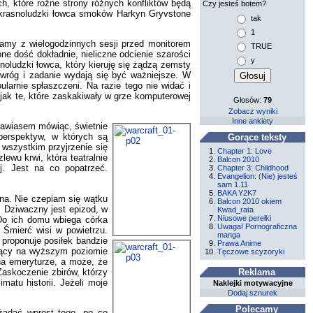
ch, które rożne strony różnych konfliktów będą
Czy jesteś botem?
e krasnoludzki łowca smoków Harkyn Gryvstone
tak
1
namy z wielogodzinnych sesji przed monitorem
TRUE
ne dość dokładnie, nieliczne odcienie szarości
y
noludzki łowca, który kieruję się żądzą zemsty
 wróg i zadanie wydają się być ważniejsze. W
larnie spłaszczeni. Na razie tego nie widać i
 jak te, które zaskakiwały w grze komputerowej
Głosów:
79
Zobacz wyniki
Inne ankiety
 nawiasem mówiąc, świetnie
perspektyw, w których są
Gorące teksty
wszystkim przyjrzenie się
Chapter 1: Love
wu krwi, która teatralnie
Balcon 2010
j. Jest na co popatrzeć.
Chapter 3: Childhood
Evangelion: (Nie) jesteś
sam 1.11
BAKA Y2K7
zna. Nie czepiam się wątku
Balcon 2010 okiem
. Dziwaczny jest epizod, w
Kwad_rata
Niusowe perełki
 Do ich domu wbiega córka
Uwaga! Pornograficzna
 Śmierć wisi w powietrzu.
manga
proponuje posiłek bandzie
Prawa Anime
tojący na wyższym poziomie
Tęczowe scyzoryki
na emeryturze, a może, że
Zaskoczenie zbirów, którzy
Reklama
atu historii. Jeżeli moje
Naklejki motywacyjne
Dodaj sznurek
Polecamy
ażądać wprost tego, po co