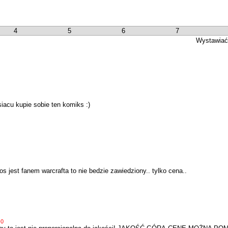
4
5
6
7
Wystawiać
iacu kupie sobie ten komiks :)
s jest fanem warcrafta to nie bedzie zawiedziony.. tylko cena..
-0