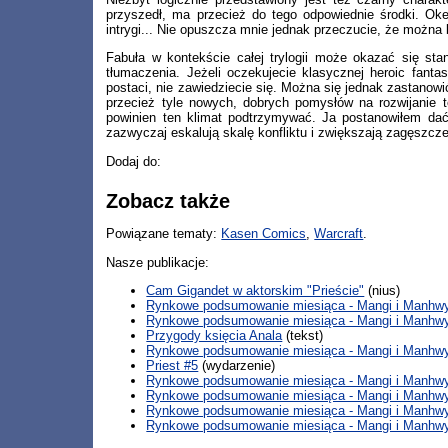
przyszedł, ma przecież do tego odpowiednie środki. Oke
intrygi... Nie opuszcza mnie jednak przeczucie, że możn
Fabuła w kontekście całej trylogii może okazać się st
tłumaczenia. Jeżeli oczekujecie klasycznej heroic fanta
postaci, nie zawiedziecie się. Można się jednak zastanowi
przecież tyle nowych, dobrych pomysłów na rozwijanie t
powinien ten klimat podtrzymywać. Ja postanowiłem dać 
zazwyczaj eskalują skalę konfliktu i zwiększają zagęszc
Dodaj do:
Zobacz także
Powiązane tematy:
Kasen Comics
,
Warcraft
.
Nasze publikacje:
Cam Gigandet w aktorskim "Prieście"
(nius)
Rynkowe podsumowanie miesiąca - Mangi i Manhwy 
Rynkowe podsumowanie miesiąca - Mangi i Manhwy
Przygody księcia Anala
(tekst)
Rynkowe podsumowanie miesiąca - Mangi i Manhwy 
Priest #5
(wydarzenie)
Rynkowe podsumowanie miesiąca - Mangi i Manhwy 
Rynkowe podsumowanie miesiąca - Mangi i Manhwy 
Rynkowe podsumowanie miesiąca - Mangi i Manhwy
Rynkowe podsumowanie miesiąca - Mangi i Manhwy 