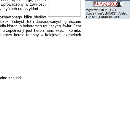
ć wprowadzony w zawiłości
w myślach na przykład.
Wydawca m.in. „GTO”,
„Love Hina”, „MARS”, „Video
ozbawionego kilku błędów
Girl Ai” i „Paradise Kiss”.
yczek, ładnych teł i dopracowanych graficznie
a historii o bohaterach ratujących świat. Jest
” przepełniony jest heroizmem, więc i komiks
autorzy heroic fantasy w kolejnych częściach
adne sznurki.