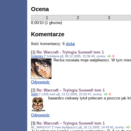
Ocena
1
2
3
8,00/10 (1 głosów)
Komentarze
Ilość komentarzy: 6
dodaj
[1]
Re: Warcraft - Trylogia Sunwell tom 1
Gotenks
[*.tvkdiana.pl], 08.12.2005, 15:36:40, oceny:
+0
-0
Recka rozwiala moje watpliwosci. W tym mies
Odpowiedz
[2]
Re: Warcraft – Trylogia Sunwell tom 1
XioN
[*.c205.msk.pl], 13.12.2005, 22:02:47, oceny:
+0
-0
baaardzo ciekawy tytuł polecam a jeszcze jak kto
Odpowiedz
[3]
Re: Warcraft – Trylogia Sunwell tom 1
AL_MAGGOT [*.man.bydgoszcz.pl], 26.12.2005, 14:43:42, oceny:
+0