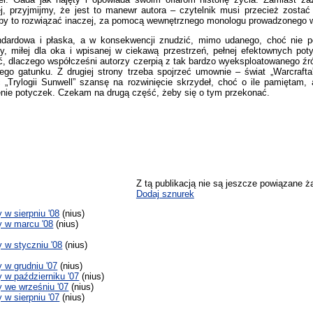
j, przyjmijmy, że jest to manewr autora – czytelnik musi przecież zosta
a by to rozwiązać inaczej, za pomocą wewnętrznego monologu prowadzonego 
andardowa i płaska, a w konsekwencji znudzić, mimo udanego, choć nie p
sy, miłej dla oka i wpisanej w ciekawą przestrzeń, pełnej efektownych pot
ć, dlaczego współcześni autorzy czerpią z tak bardzo wyeksploatowanego źródł
ego gatunku. Z drugiej strony trzeba spojrzeć umownie – świat „Warcrafta
„Trylogii Sunwell” szansę na rozwinięcie skrzydeł, choć o ile pamiętam, 
zenie potyczek. Czekam na drugą część, żeby się o tym przekonać.
Z tą publikacją nie są jeszcze powiązane ż
Dodaj sznurek
w sierpniu '08
(nius)
 w marcu '08
(nius)
w styczniu '08
(nius)
w grudniu '07
(nius)
w październiku '07
(nius)
 we wrześniu '07
(nius)
w sierpniu '07
(nius)