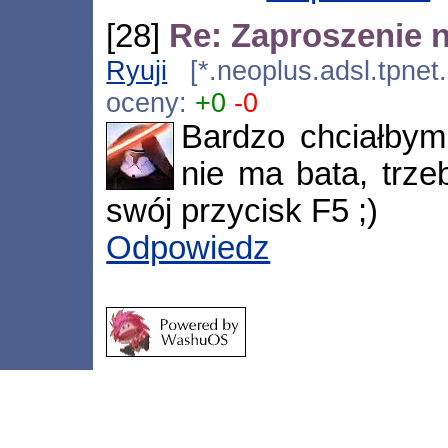
[28]
Re: Zaproszenie 
Ryuji
[*.neoplus.adsl.tpnet
oceny:
+0
-0
Bardzo chciałbym
nie ma bata, trz
swój przycisk F5 ;)
Odpowiedz