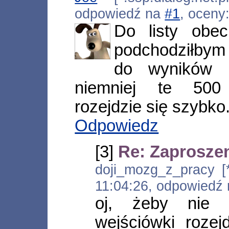
odpowiedź na
#1
, oceny
Do listy obe
podchodziłbym
do wyników 
niemniej te 500
rozejdzie się szybko
Odpowiedz
[3]
Re: Zaproszen
doji_mozg_z_pracy [*.
11:04:26, odpowiedź
oj, żeby nie b
wejściówki rozej