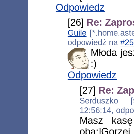
Odpowiedz
[26]
Re: Zapro
Guile
[*.home.aste
odpowiedź na
#25
Młoda jes
:)
Odpowiedz
[27]
Re: Zap
Serduszko [9
12:56:14, odp
Masz kasę
oba;]Gorzej