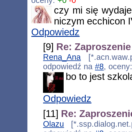
oceny:
+0
-0
czy mi się wydaje
niczym ecchicon I
Odpowiedz
[9]
Re: Zaproszenie
Rena_Ana
[*.acn.waw.p
odpowiedź na
#8
, oceny
bo to jest szko
Odpowiedz
[11]
Re: Zaproszeni
Olazu
[*.ssp.dialog.net