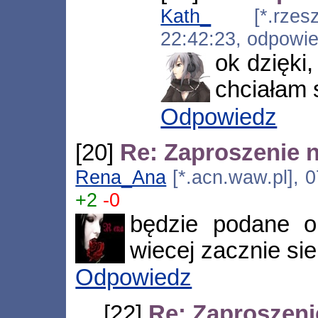
Kath_
[*.rzeszo
22:42:23, odpowi
ok dzięki
chciałam 
Odpowiedz
[20]
Re: Zaproszenie 
Rena_Ana
[*.acn.waw.pl], 0
+2
-0
będzie podane o 
wiecej zacznie si
Odpowiedz
[22]
Re: Zaproszeni