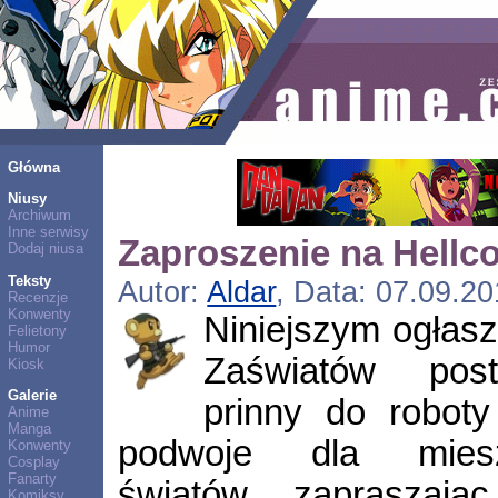
Główna
Niusy
Archiwum
Inne serwisy
Zaproszenie na Hellc
Dodaj niusa
Teksty
Autor:
Aldar
, Data: 07.09.20
Recenzje
Konwenty
Niniejszym ogłasz
Felietony
Humor
Zaświatów post
Kiosk
Galerie
prinny do robot
Anime
Manga
podwoje dla miesz
Konwenty
Cosplay
Fanarty
światów, zapraszają
Komiksy