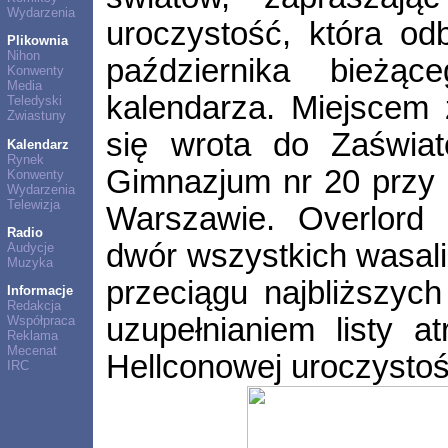
Wydarzenia
uroczystość, która od
Plikownia
Nihon
października bieżąc
Konwenty
Media
kalendarza. Miejscem 
Teledyski
Zwiastuny
się wrota do Zaświat
Kalendarz
Rynek
Gimnazjum nr 20 przy 
Konwenty
Wydarzenia
Telewizja
Warszawie. Overlord 
Radio
dwór wszystkich wasal
Audycje
Muzyka
przeciągu najbliższyc
Informacje
Redakcja
uzupełnianiem listy a
Współpraca
Reklama
Mecenat
Hellconowej uroczystoś
IRC