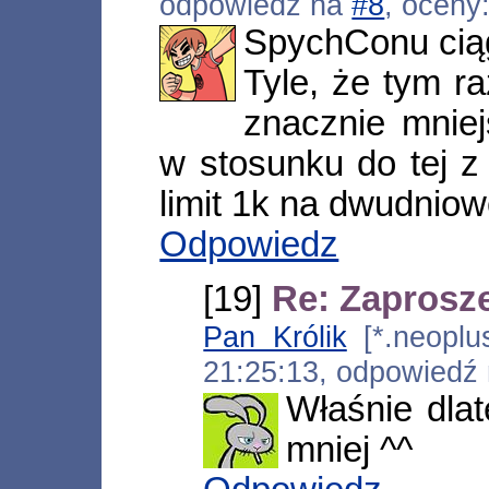
odpowiedź na
#8
, oceny
SpychConu ciąg
Tyle, że tym r
znacznie mniej
w stosunku do tej z
limit 1k na dwudniow
Odpowiedz
[19]
Re: Zaprosze
Pan Królik
[*.neoplus
21:25:13, odpowiedź
Właśnie dlat
mniej ^^