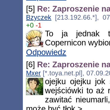
[5]
Re: Zaproszenie na
Bzyczek
[213.192.66.*], 07
+0
-1
To ja jednak t
Copernicon wybio
Odpowiedz
[6]
Re: Zaproszenie na
Mxer
[*.toya.net.pl], 07.09.
ojejku ojejku jok
wejściówki to aż
zawitać nieumarli
może być tłok >.