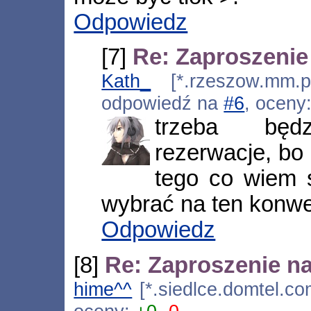
Odpowiedz
[7]
Re: Zaproszenie
Kath_
[*.rzeszow.mm.pl
odpowiedź na
#6
, oceny
trzeba będ
rezerwacje, bo 
tego co wiem 
wybrać na ten konwe
Odpowiedz
[8]
Re: Zaproszenie na
hime^^
[*.siedlce.domtel.co