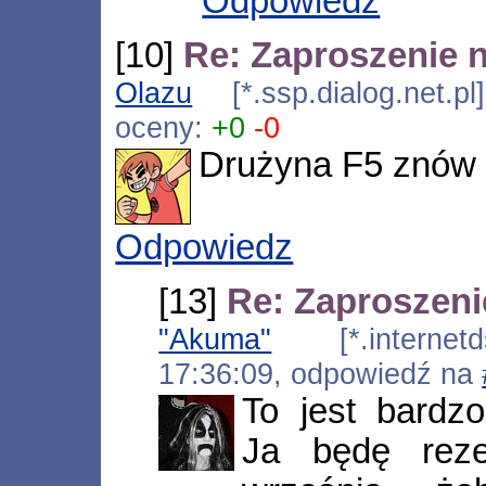
Odpowiedz
[10]
Re: Zaproszenie 
Olazu
[*.ssp.dialog.net.p
oceny:
+0
-0
Drużyna F5 znów w
Odpowiedz
[13]
Re: Zaproszeni
"Akuma"
[*.internetds
17:36:09, odpowiedź na
To jest bardz
Ja będę rez