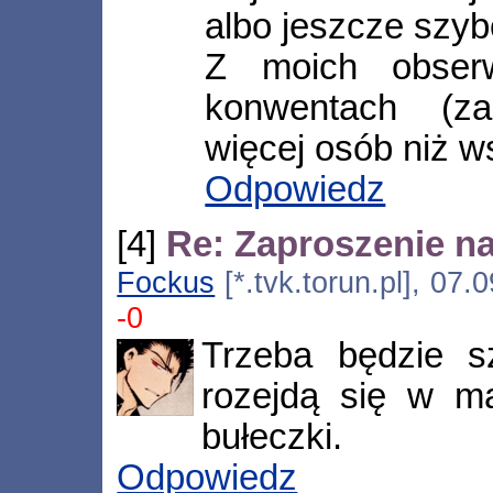
albo jeszcze szybc
Z moich obser
konwentach (za
więcej osób niż ws
Odpowiedz
[4]
Re: Zaproszenie na
Fockus
[*.tvk.torun.pl], 07
-0
Trzeba będzie 
rozejdą się w ma
bułeczki.
Odpowiedz