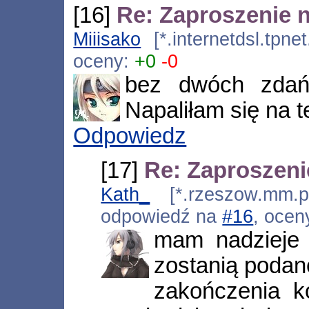
[16]
Re: Zaproszenie 
Miiisako
[*.internetdsl.tpne
oceny:
+0
-0
bez dwóch zdań
Napaliłam się na 
Odpowiedz
[17]
Re: Zaproszeni
Kath_
[*.rzeszow.mm.pl
odpowiedź na
#16
, ocen
mam nadzieje 
zostanią podan
zakończenia k