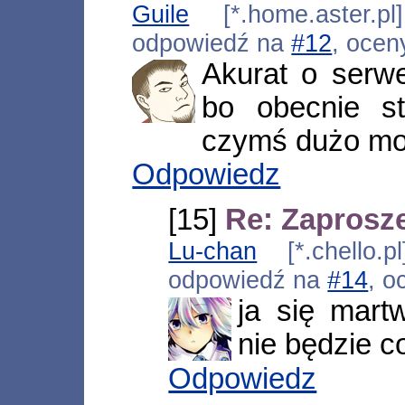
Guile
[*.home.aster.pl
odpowiedź na
#12
, ocen
Akurat o serwe
bo obecnie st
czymś dużo moc
Odpowiedz
[15]
Re: Zaprosze
Lu-chan
[*.chello.p
odpowiedź na
#14
, o
ja się mart
nie będzie 
Odpowiedz