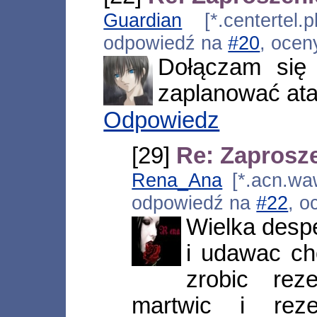
Guardian
[*.centertel.p
odpowiedź na
#20
, ocen
Dołączam się 
zaplanować ata
Odpowiedz
[29]
Re: Zaprosze
Rena_Ana
[*.acn.waw
odpowiedź na
#22
, o
Wielka despe
i udawac ch
zrobic rez
martwic i rez