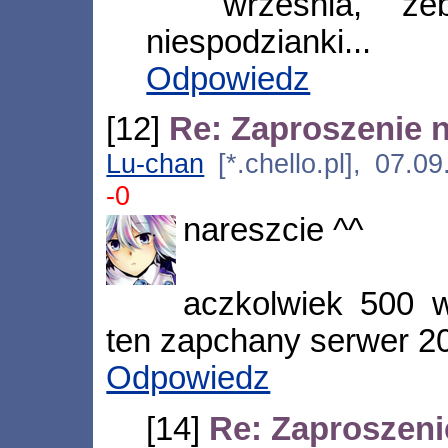
września, ż
niespodzianki...
Odpowiedz
[12]
Re: Zaproszenie 
Lu-chan
[*.chello.pl], 07.0
-0
nareszcie ^^
aczkolwiek 500 w
ten zapchany serwer 20
Odpowiedz
[14]
Re: Zaproszeni