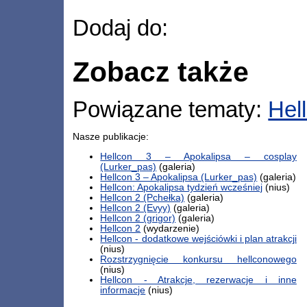
Dodaj do:
Zobacz także
Powiązane tematy:
Hel
Nasze publikacje:
Hellcon 3 – Apokalipsa – cosplay
(Lurker_pas)
(galeria)
Hellcon 3 – Apokalipsa (Lurker_pas)
(galeria)
Hellcon: Apokalipsa tydzień wcześniej
(nius)
Hellcon 2 (Pchełka)
(galeria)
Hellcon 2 (Evyy)
(galeria)
Hellcon 2 (grigor)
(galeria)
Hellcon 2
(wydarzenie)
Hellcon - dodatkowe wejściówki i plan atrakcji
(nius)
Rozstrzygnięcie konkursu hellconowego
(nius)
Hellcon - Atrakcje, rezerwacje i inne
informacje
(nius)