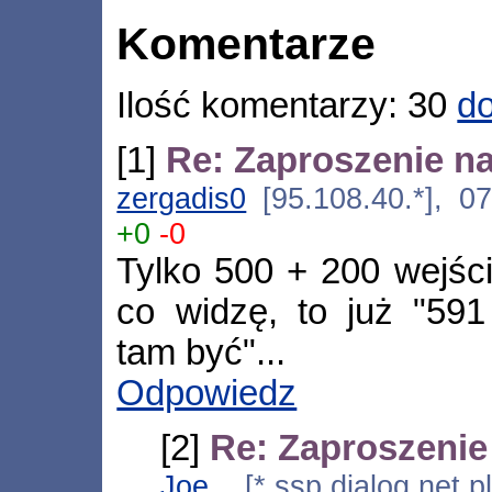
Komentarze
Ilość komentarzy: 30
do
[1]
Re: Zaproszenie na
zergadis0
[95.108.40.*], 07
+0
-0
Tylko 500 + 200 wejśc
co widzę, to już "591
tam być"...
Odpowiedz
[2]
Re: Zaproszenie
Joe
[*.ssp.dialog.net.p