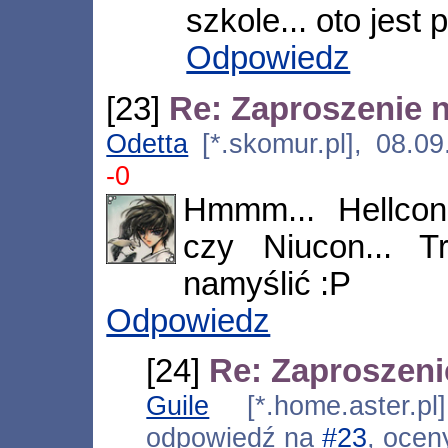
szkole... oto jest 
Odpowiedz
[23]
Re: Zaproszenie 
Odetta
[*.skomur.pl], 08.0
-0
Hmmm... Hellcon
czy Niucon... 
namyślić :P
Odpowiedz
[24]
Re: Zaproszeni
Guile
[*.home.aster.pl
odpowiedź na
#23
, ocen