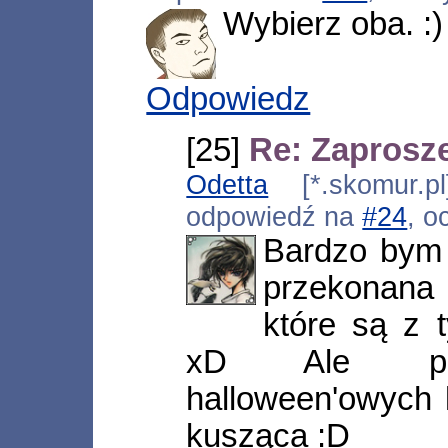
Wybierz oba. :)
Odpowiedz
[25]
Re: Zaprosze
Odetta
[*.skomur.pl
odpowiedź na
#24
, o
Bardzo bym c
przekonana 
które są z
xD Ale per
halloween'owych 
kusząca :D