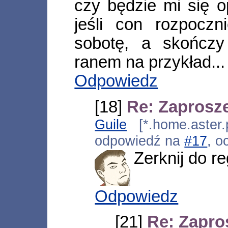
czy będzie mi się o
jeśli con rozpocz
sobotę, a skończy
ranem na przykład...
Odpowiedz
[18]
Re: Zaprosze
Guile
[*.home.aster.
odpowiedź na
#17
, o
Zerknij do re
Odpowiedz
[21]
Re: Zapro