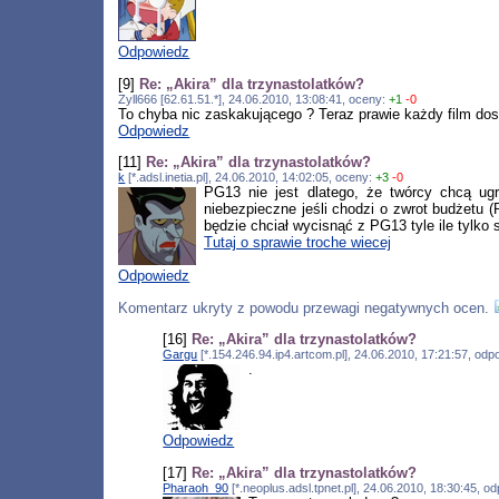
Odpowiedz
[9]
Re: „Akira” dla trzynastolatków?
Zyll666 [62.61.51.*], 24.06.2010, 13:08:41, oceny:
+1
-0
To chyba nic zaskakującego ? Teraz prawie każdy film dos
Odpowiedz
[11]
Re: „Akira” dla trzynastolatków?
k
[*.adsl.inetia.pl], 24.06.2010, 14:02:05, oceny:
+3
-0
PG13 nie jest dlatego, że twórcy chcą ug
niebezpieczne jeśli chodzi o zwrot budżetu
będzie chciał wycisnąć z PG13 tyle ile tylko 
Tutaj o sprawie troche wiecej
Odpowiedz
Komentarz ukryty z powodu przewagi negatywnych ocen.
[16]
Re: „Akira” dla trzynastolatków?
Gargu
[*.154.246.94.ip4.artcom.pl], 24.06.2010, 17:21:57, od
.
Odpowiedz
[17]
Re: „Akira” dla trzynastolatków?
Pharaoh_90
[*.neoplus.adsl.tpnet.pl], 24.06.2010, 18:30:45, 