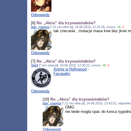
Odpowiedz
[6]
Re: „Akira” dla trzynastolatków?
lady_magma
[*.21.rev.vline.pl], 24.06.2010, 12:25:26, oceny:
+0
-1
tak znecanie , mutacje masa krwi bez jkrwi m
Odpowiedz
[7]
Re: „Akira” dla trzynastolatków?
Spirit
[*.acn.waw.pl], 24.06.2010, 12:36:22, oceny:
+0
-1
Anime w Hollywood
-
Facepalm
Odpowiedz
[10]
Re: „Akira” dla trzynastolatków?
lady_magma
[*.21.rev.vline.pl], 24.06.2010, 13:42:02, odpowi
OMG
nie bede mogla spac do konca tygodni
Odpowiedz