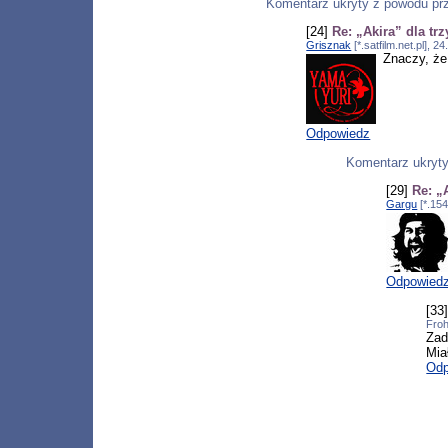
Komentarz ukryty z powodu pr
[24]
Re: „Akira” dla tr
Grisznak
[*.satfilm.net.pl], 
Znaczy, że
Odpowiedz
Komentarz ukryt
[29]
Re: „
Gargu
[*.154
Odpowied
[33
Froh
Zad
Mia
Odp