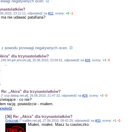
zewagi negatywnych ocen.
zynastolatków?
24.06.2010, 23:12:12, odpowiedź na
#22
, oceny:
+8
-1
 ma nie udawać patafiana?
y z powodu przewagi negatywnych ocen.
Akira” dla trzynastolatków?
.246.94.ip4.artcom.pl], 25.06.2010, 23:59:51, odpowiedź na
#28
, oceny:
+3
-0
..
z
]
Re: „Akira” dla trzynastolatków?
 [*.ssp.dialog.net.pl], 26.06.2010, 21:47:32, odpowiedź na
#29
, oceny:
+3
-0
ziwiające - co nie?
łem rację, powiedzcie - miałem.
owiedz
[36]
Re: „Akira” dla trzynastolatków?
Grisznak
[*.satfilm.net.pl], 27.06.2010, 09:42:29, odpowiedź na
#33
, oceny:
+1
-0
Miałeś, miałeś. Masz tu ciasteczko.