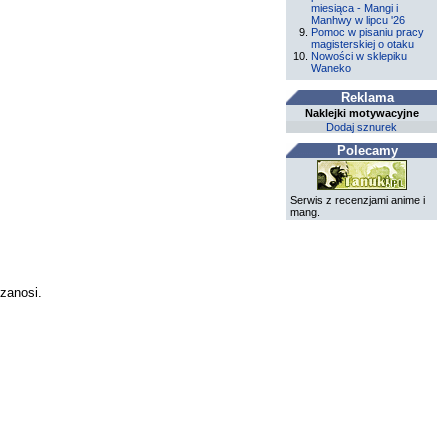
miesiąca - Mangi i
Manhwy w lipcu '26
Pomoc w pisaniu pracy
magisterskiej o otaku
Nowości w sklepiku
Waneko
Reklama
Naklejki motywacyjne
Dodaj sznurek
Polecamy
Serwis z recenzjami anime i
mang.
zanosi.