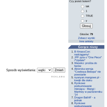
Czy jesteś botem?
tak
1
TRUE
y
Głosów:
79
Zobacz wyniki
Inne ankiety
Gorące niusy
B-XmassCon:
nadciągamy!
JPF pyta o "One Piece"
/*Update*
Waneko: prośba do
fanów
Aktorska wersja
Sposób wyświetlania:
"Cowboya Bebopa" nie
powstanie
REKLAMA
nyanyan.mangowe.pl -
kwejk dla otaku
Rynkowe
podsumowanie
miesiąca - Mangi i
Manhwy w październiku
'14
Dragon Ball AF - a
jednak
Rynkowe
podsumowanie