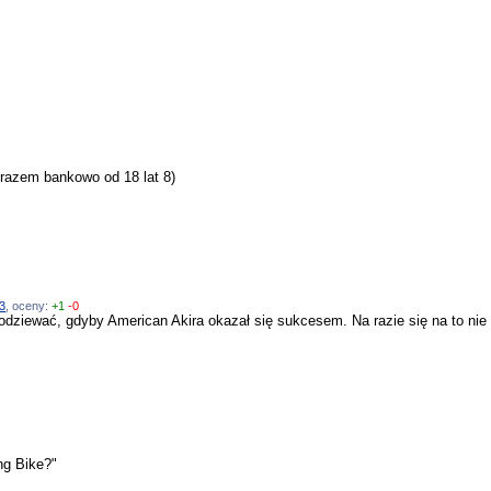
 razem bankowo od 18 lat 8)
3
, oceny:
+1
-0
dziewać, gdyby American Akira okazał się sukcesem. Na razie się na to nie 
ing Bike?"