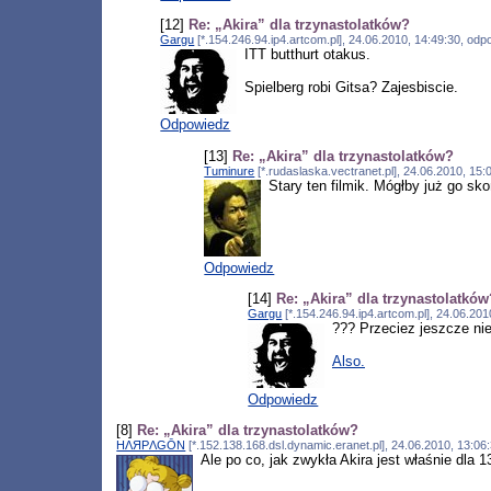
[12]
Re: „Akira” dla trzynastolatków?
Gargu
[*.154.246.94.ip4.artcom.pl], 24.06.2010, 14:49:30, od
ITT butthurt otakus.
Spielberg robi Gitsa? Zajesbiscie.
Odpowiedz
[13]
Re: „Akira” dla trzynastolatków?
Tuminure
[*.rudaslaska.vectranet.pl], 24.06.2010, 15
Stary ten filmik. Mógłby już go sk
Odpowiedz
[14]
Re: „Akira” dla trzynastolatkó
Gargu
[*.154.246.94.ip4.artcom.pl], 24.06.20
??? Przeciez jeszcze nie 
Also.
Odpowiedz
[8]
Re: „Akira” dla trzynastolatków?
HΛЯPΛGŌN
[*.152.138.168.dsl.dynamic.eranet.pl], 24.06.2010, 13:06
Ale po co, jak zwykła Akira jest właśnie dla 