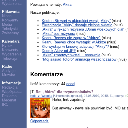
Wydarzenia
Powiązane tematy:
Akira
.
Plikownia
Nasze publikacje:
Nihon
Konwenty
Kristen Stewart w aktorskiej wersji „Akiry”
(nius)
Media
Ekranizacja "Akiry" dostaje zielone światło
(nius)
Teledyski
„Akira” w rękach reżysera „Domu woskowych ciał”
(n
Zwiastuny
„Akira” bez reżysera
(nius)
Keanu Reeves nie zagra w "Akirze"
(nius)
Kalendarz
Keanu Reeves chce wystąpić w Akirze
(nius)
Rynek
Kto wystąpi w kinowej adaptacji "Akiry"?
(nius)
Konwenty
Dodruk Akiry od JPF
(nius)
Wydarzenia
„Akira” zmartwychwstał... ponownie
(nius)
Telewizja
"Mój sąsiad Totoro" animacją wszechczasów
(nius)
Radio
Audycje
Komentarze
Muzyka
Informacje
Ilość komentarzy: 44
dodaj
Redakcja
Współpraca
[1]
Re: „Akira” dla trzynastolatków?
Reklama
Kolo_z_Wrocka
[*.internetdsl.tpnet.pl], 24.06.2010, 09:56:41, oceny:
+
Hehe, link zajebisty.
Mecenat
IRC
But anyway - news nie powinien być IMO aż t
Odpowiedz