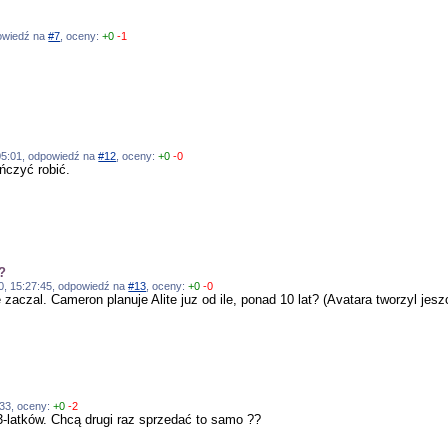
powiedź na
#7
, oceny:
+0
-1
:05:01, odpowiedź na
#12
, oceny:
+0
-0
ończyć robić.
w?
10, 15:27:45, odpowiedź na
#13
, oceny:
+0
-0
zaczal. Cameron planuje Alite juz od ile, ponad 10 lat? (Avatara tworzyl jesz
:33, oceny:
+0
-2
13-latków. Chcą drugi raz sprzedać to samo ??