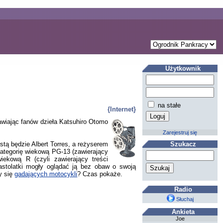
Użytkownik
na stałe
{Internet}
prawiając fanów dzieła Katsuhiro Otomo
Zarejestruj się
tą będzie Albert Torres, a reżyserem
Szukacz
kategorię wiekową PG-13 (zawierający
iekową R (czyli zawierający treści
astolatki mogły oglądać ją bez obaw o swoją
y się
gadających motocykli
? Czas pokaże.
Radio
Słuchaj
Ankieta
Joe