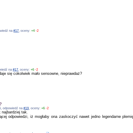
owiedź na
#17
, oceny:
+4
-2
owiedź na
#17
, oceny:
+6
-2
wydaje się cokolwiek mało sensowne, nieprawdaż?
w?
:46, odpowiedź na
#19
, oceny:
+6
-2
k najbardziej tak.
ącej odpowiedzi, iż mogłaby ona zaskoczyć nawet jedno legendarne plemi