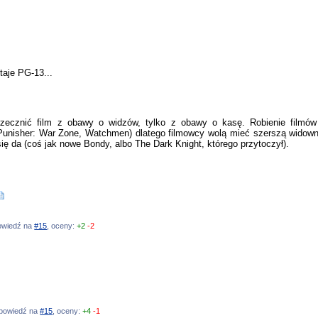
taje PG-13...
rzecznić film z obawy o widzów, tylko z obawy o kasę. Robienie filmó
 (Punisher: War Zone, Watchmen) dlatego filmowcy wolą mieć szerszą widown
się da (coś jak nowe Bondy, albo The Dark Knight, którego przytoczył).
powiedź na
#15
, oceny:
+2
-2
odpowiedź na
#15
, oceny:
+4
-1