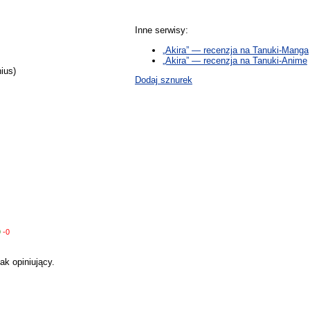
Inne serwisy:
„Akira” — recenzja na Tanuki-Manga
„Akira” — recenzja na Tanuki-Anime
ius)
Dodaj sznurek
9
-0
ak opiniujący.