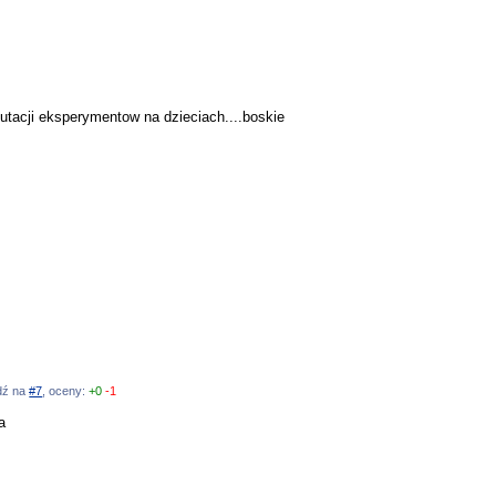
utacji eksperymentow na dzieciach....boskie
edź na
#7
, oceny:
+0
-1
a