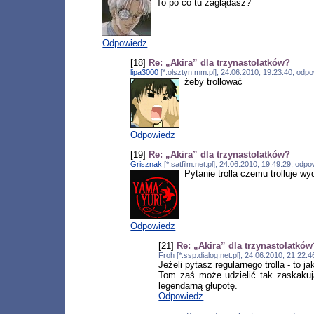
To po co tu zaglądasz?
Odpowiedz
[18]
Re: „Akira” dla trzynastolatków?
lipa3000
[*.olsztyn.mm.pl], 24.06.2010, 19:23:40, odp
żeby trollować
Odpowiedz
[19]
Re: „Akira” dla trzynastolatków?
Grisznak
[*.satfilm.net.pl], 24.06.2010, 19:49:29, odp
Pytanie trolla czemu trolluje 
Odpowiedz
[21]
Re: „Akira” dla trzynastolatkó
Froh [*.ssp.dialog.net.pl], 24.06.2010, 21:22
Jeżeli pytasz regularnego trolla - to ja
Tom zaś może udzielić tak zaskakuj
legendarną głupotę.
Odpowiedz