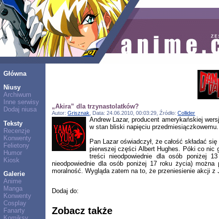
Główna
Niusy
Archiwum
Inne serwisy
„Akira” dla trzynastolatków?
Dodaj niusa
Autor:
Grisznak
, Data: 24.06.2010, 00:03:29, Źródło:
Collider
Andrew Lazar, producent amerykańskiej wersji 
Teksty
w stan bliski napięciu przedmiesiączkowemu.
Recenzje
Konwenty
Pan Lazar oświadczył, że całość składać się
Felietony
pierwszej części Albert Hughes. Póki co nic
Humor
treści nieodpowiednie dla osób poniżej 13
Kiosk
nieodpowiednie dla osób poniżej 17 roku życia) można 
moralność. Wygląda zatem na to, że przeniesienie akcji z
Galerie
Anime
Manga
Dodaj do:
Konwenty
Cosplay
Zobacz także
Fanarty
Komiksy