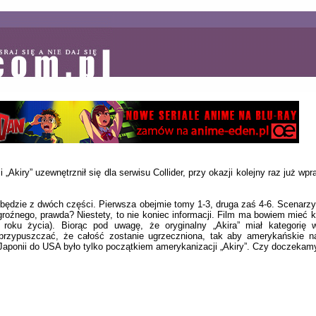
„Akiry” uzewnętrznił się dla serwisu Collider, przy okazji kolejny raz już w
 będzie z dwóch części. Pierwsza obejmie tomy 1-3, druga zaś 4-6. Scenarzys
 groźnego, prawda? Niestety, to nie koniec informacji. Film ma bowiem mieć 
 roku życia). Biorąc pod uwagę, że oryginalny „Akira” miał kategorię w
przypuszczać, że całość zostanie ugrzeczniona, tak aby amerykańskie n
 Japonii do USA było tylko początkiem amerykanizacji „Akiry”. Czy doczekam