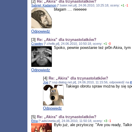
[2]
Re: „Akira” dla trzynastolatków?
Sabriel_Kadamon
[*.bater.net.pl], 24.06.2010, 10:25:18, oceny:
+1
-1
błagam .... nieeeee
Odpowiedz
[3]
Re: „Akira” dla trzynastolatków?
Crawley
[*.chello.pl], 24.06.2010, 10:50:18, oceny:
+1
-0
Spoko, pewnie powstanie też pr0n Akira, tym
Odpowiedz
[4]
Re: „Akira” dla trzynastolatków?
Joe
[*.ssp.dialog.net.pl], 24.06.2010, 11:15:56, odpowiedź na
#
Takiego obrotu spraw można by się spo
Odpowiedz
[5]
Re: „Akira” dla trzynastolatków?
Etna
[*.adsl.inetia.pl], 24.06.2010, 11:50:18, oceny:
+3
-1
Było już, ale przytoczę: "Are you ready, Talk