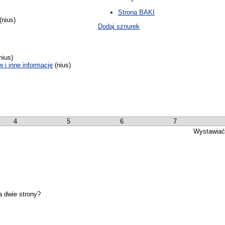
Strona BAKI
(nius)
Dodaj sznurek
)
nius)
w i inne informacje
(nius)
4
5
6
7
Wystawiać
a dwie strony?