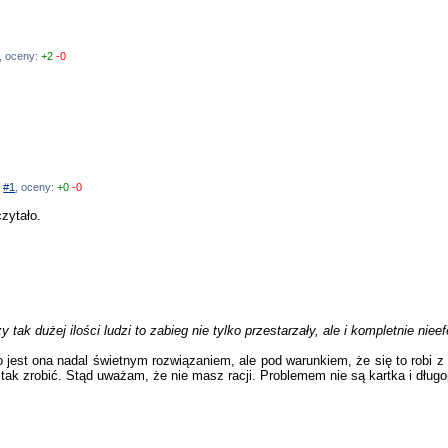
, oceny:
+2
-0
a
#1
, oceny:
+0
-0
zytało.
zy tak dużej ilości ludzi to zabieg nie tylko przestarzały, ale i kompletnie nie
to jest ona nadal świetnym rozwiązaniem, ale pod warunkiem, że się to robi z
tak zrobić. Stąd uważam, że nie masz racji. Problemem nie są kartka i długopi