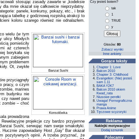
racowali stosując zasady zawarte w „kodeksie
Czy jesteś botem?
ry dla mnie okazał się całkowicie nieprzydatny.
tak
egorie: panele, konkursy, pokazy, etc., i brak
1
ająca tabelkę z godzinową rozpiską atrakcji to
cieni koloru szarego również nie odnalazłem.
TRUE
y
 co wielu (w tym
zy ulicy Młodych
ością pomieściły
Głosów:
80
ymi aż czterech
Zobacz wyniki
iej borykała się
Inne ankiety
iwnym zabiegiem
Gorące teksty
Innym problemem
koły. Ot, zwykłe
Chapter 1: Love
Banzai Sushi
Balcon 2010
Chapter 3: Childhood
Evangelion: (Nie) jesteś
óre przyciągnęły
sam 1.11
ro pracy, o czym
BAKA Y2K7
 zombie, marines
Balcon 2010 okiem
Kwad_rata
mym budynku nie
Niusowe perełki
, czy nawet paru
Uwaga! Pornograficzna
at zombie – choć
manga
Prawa Anime
Tęczowe scyzoryki
Konsolówka
sala prowadzona
Reklama
ć. Rewelacyjne projekcje czy bardzo przyjemne
z Banzai Sushi, serwując nam swoje smakołyki.
Naklejki motywacyjne
h. Hucznie zapowiadany Host „Gay” Bar okazał
Dodaj sznurek
m pozytywnych opinii. A trzeba przyznać, że
Polecamy