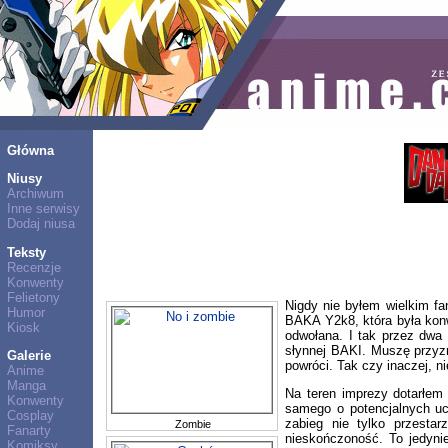
Główna
Niusy
Archiwum
Inne serwisy
Dodaj niusa
Teksty
Recenzje
Konwenty
Felietony
Nigdy nie byłem wielkim f
Humor
BAKA Y2k8, która była konwe
Kiosk
odwołana. I tak przez dwa 
słynnej BAKI. Muszę przyzn
Galerie
powróci. Tak czy inaczej, n
Anime
Manga
Na teren imprezy dotarłem
Konwenty
samego o potencjalnych ucz
Cosplay
zabieg nie tylko przesta
Zombie
Fanarty
nieskończoność. To jedyni
Komiksy