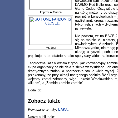
serwowane tam bezalkoholo
DARMO Red Bulle oraz, co c
Game Codes. Oczywiście był
Improv-A-Ganza
na której możemy po okazyj
również o konsolówkach – j
gadżetami); druga, nazwan
tylko nielicznych – „Pokem
ją niewielu.
Nie powiem, że na BACE 2K1
się na mainie. A, niestety
uświadczyłem. A szkoda. By
Mimo wszystko, nie mogę po
Mr. Jedi
okazję usłyszeć pochlebne
projekcje, a to ostatnio rzadko spotykany widok na konw
Tegoroczna BAKA wstała z grobu jak konwencyjny zombie. 
ekipa organizacyjna nie dała z siebie wszystkiego. Ich en
drastycznych zmian, a poprzeczka stoi o wiele wyżej. Z
przekonany, że przy okazji następnego odcinka BAKI org
wojenny został zakopany, więc i jakość Wrocławskich im
wilkiem”, a „Zombie zombie zombie”.
Dodaj do:
Zobacz także
Powiązane tematy:
BAKA
.
Nasze publikacje: