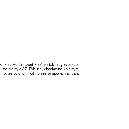
czatku szło to nawet znośnie tak przy większej
ę, ze nie było AŻ TAK źle, chociaż na kolejnym
, ze było ich 4-5) i przez to spowalniali całą