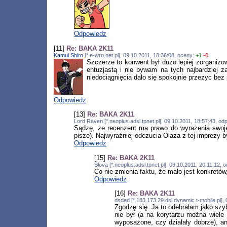
Odpowiedz
[11]
Re: BAKA 2K11
Kamui Shiro
[*.e-wro.net.pl], 09.10.2011, 18:36:08, oceny:
+1
-0
Szczerze to konwent był dużo lepiej zorganizow
entuzjastą i nie bywam na tych najbardziej z
niedociągnięcia dało się spokojnie przezyc bez 
Odpowiedz
[13]
Re: BAKA 2K11
Lord Raven [*.neoplus.adsl.tpnet.pl], 09.10.2011, 18:57:43, o
Sądzę, że recenzent ma prawo do wyrażenia swojej
pisze). Najwyraźniej odczucia Olaza z tej imprezy b
Odpowiedz
[15]
Re: BAKA 2K11
Slova [*.neoplus.adsl.tpnet.pl], 09.10.2011, 20:11:12,
Co nie zmienia faktu, że mało jest konkretów,
Odpowiedz
[16]
Re: BAKA 2K11
dsdad [*.183.173.29.dsl.dynamic.t-mobile.pl]
Zgodzę się. Ja to odebrałam jako szyb
nie był (a na korytarzu można wiele
wyposażone, czy działały dobrze), an