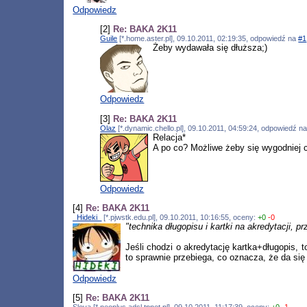
Odpowiedz
[2]
Re: BAKA 2K11
Guile
[*.home.aster.pl], 09.10.2011, 02:19:35, odpowiedź na
#1
Żeby wydawała się dłuższa;)
Odpowiedz
[3]
Re: BAKA 2K11
Olaz
[*.dynamic.chello.pl], 09.10.2011, 04:59:24, odpowiedź n
Relacja*
A po co? Możliwe żeby się wygodniej c
Odpowiedz
[4]
Re: BAKA 2K11
_Hideki_
[*.pjwstk.edu.pl], 09.10.2011, 10:16:55, oceny:
+0
-0
"technika długopisu i kartki na akredytacji, pr
Jeśli chodzi o akredytację kartka+długopis, 
to sprawnie przebiega, co oznacza, że da się 
Odpowiedz
[5]
Re: BAKA 2K11
Slova [*.neoplus.adsl.tpnet.pl], 09.10.2011, 11:17:39, oceny:
+0
-1