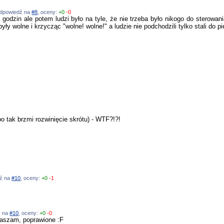
 odpowiedź na
#8
, oceny:
+0
-0
a godzin ale potem ludzi było na tyle, że nie trzeba było nikogo do sterow
yły wolne i krzycząc "wolne! wolne!" a ludzie nie podchodzili tylko stali do p
 tak brzmi rozwinięcie skrótu) - WTF?!?!
dź na
#10
, oceny:
+0
-1
ź na
#10
, oceny:
+0
-0
raszam, poprawione :F