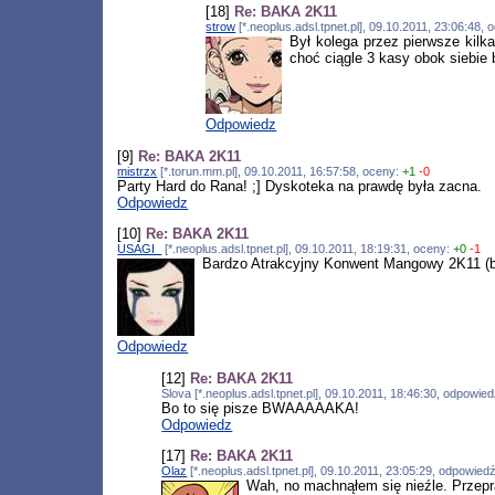
[18]
Re: BAKA 2K11
strow
[*.neoplus.adsl.tpnet.pl], 09.10.2011, 23:06:48,
Był kolega przez pierwsze kilk
choć ciągle 3 kasy obok siebie b
Odpowiedz
[9]
Re: BAKA 2K11
mistrzx
[*.torun.mm.pl], 09.10.2011, 16:57:58, oceny:
+1
-0
Party Hard do Rana! ;] Dyskoteka na prawdę była zacna.
Odpowiedz
[10]
Re: BAKA 2K11
USAGI_
[*.neoplus.adsl.tpnet.pl], 09.10.2011, 18:19:31, oceny:
+0
-1
Bardzo Atrakcyjny Konwent Mangowy 2K11 (bo
Odpowiedz
[12]
Re: BAKA 2K11
Slova [*.neoplus.adsl.tpnet.pl], 09.10.2011, 18:46:30, odpowie
Bo to się pisze BWAAAAAKA!
Odpowiedz
[17]
Re: BAKA 2K11
Olaz
[*.neoplus.adsl.tpnet.pl], 09.10.2011, 23:05:29, odpowied
Wah, no machnąłem się nieźle. Przep