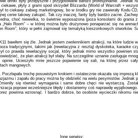
we drinki były przepyszne i przygotowane bardzo profesjonalnie. Jednak
iekawe, płyty z grami spod skrzydeł Blizzardu (World of Warcraft + wszystk
 to ciekawy zabieg marketingowy, bo w środku gry nie zawierały Kodu CD, 
nej cenie takowy zakupić. Tak czy inaczej, fanty były bardzo zacne. Zach
edna, choć niewielka, to świetnie wyposażona (poza konsolami do grania zna
a „Halo Room” – w której można było drużynowo ponaparzać się na arenach
on Room”, który w pełni zajmował się tematyką kieszonkowych stworków. Sa
1 bawiłem się źle. Jednak jestem zwolennikiem atrakcji, na które ludzie w
, poza tradycyjnymi, takimi jak (rewelacyjna z resztą) dyskoteka, karaoke 
ł co prawda rewelacyjny socjal, który jednak mimo wszystko powinien stan
wiedzieć, że plan atrakcji był słaby. Na szczególne uznanie zasługuje mnog
 opinie. Ucieszyło mnie jeszcze pojawienie się sali, na której przez ca
entach mangowych.
Poczłapała trochę posuwistym krokiem i ostatecznie okazała się imprezą kl
tuzjazmu i zapału do pracy można by obdzielić na wielu pesymistów. Jednak p
mieniły się również wymagania i same dobre chęci nie wystarczą. Został
anizacja poprawi wcześniejsze błędy i dostaniemy coś naprawdę wyjątkoweg
prez powinna wzrosnąć. I bardzo dobrze, bo osobiste wycieczki nikomu nie
Inne serwisy: