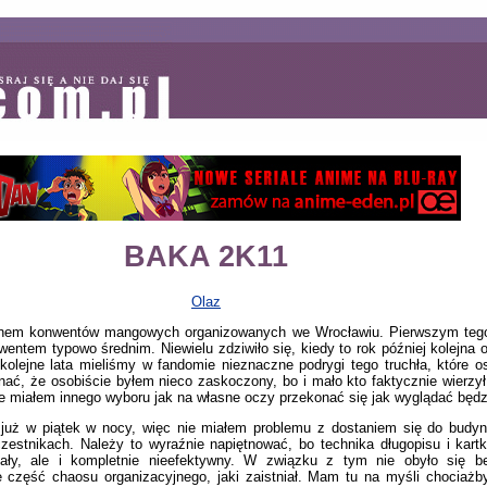
BAKA 2K11
Olaz
anem konwentów mangowych organizowanych we Wrocławiu. Pierwszym tego t
ntem typowo średnim. Niewielu zdziwiło się, kiedy to rok później kolejna o
kolejne lata mieliśmy w fandomie nieznaczne podrygi tego truchła, które
ać, że osobiście byłem nieco zaskoczony, bo i mało kto faktycznie wierzy
ie miałem innego wyboru jak na własne oczy przekonać się jak wyglądać będzie
 już w piątek w nocy, więc nie miałem problemu z dostaniem się do budyn
estnikach. Należy to wyraźnie napiętnować, bo technika długopisu i kartki 
rzały, ale i kompletnie nieefektywny. W związku z tym nie obyło się
e część chaosu organizacyjnego, jaki zaistniał. Mam tu na myśli chociaż