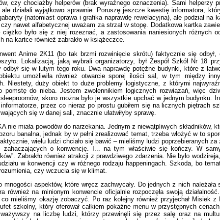
ów, czy chociażby helperów (brak wyraźnego oznaczenia). Sami helperzy p
ał, ale działali wyjątkowo sprawnie. Poruszę jeszcze kwestię informatora, któ
baryty (natomiast oprawa i grafika naprawdę rewelacyjna), ale podział na kat
 czy nawet alfabetycznej uważam za strzał w stopę. Dodatkowa kartka zawier
 ciężko było się z niej rozeznać, a zastosowania naniesionych różnych od
ch na kartce również zabrakło w książeczce.
went Anime 2K11 (bo tak brzmi rozwinięcie skrótu) faktycznie się odbył,
zyło. Lokalizacją, jaką wybrali organizatorzy, był Zespół Szkół Nr 18 pr
 odbył się w lutym tego roku. Dwa naprawdę potężne budynki, które z łatw
biektu umożliwiła również otwarcie sporej ilości sal, w tym między inn
 Niestety, duży obiekt to duże problemy logistyczne, z którymi najwyraźn
ł o pomstę do nieba. Jestem zwolennikiem logicznych rozwiązań, więc dz
ch sleeproomów, skoro można było je wszystkie upchać w jednym budynku. 
informatorze, przez co nieraz po prostu gubiłem się na licznych piętrach sz
ywających się w danej sali, znacznie ułatwiłyby sprawę.
BAKA nie miała powodów do narzekania. Jednym z niewątpliwych składników, kt
zoru banalna, jednak by w pełni zrealizować temat, trzeba włożyć w to spo
ktycznie, wielu ludzi chciało się bawić – mieliśmy ludzi poprzebieranych za
eli zahaczających o konwencję. I... na tym właściwie się kończy. W sa
”. Zabrakło również atrakcji z prawdziwego zdarzenia. Nie było wodzireja
o udziału w konwencji czy w różnego rodzaju happeningach. Szkoda, bo tem
zrozumienia, czy wczucia się w klimat.
o mnogości aspektów, które wręcz zachwycały. Do jednych z nich należała 
óra również na minionym konwencie oficjalnie rozpoczęła swoją działalnoś
, co mieliśmy okazję zobaczyć. Po raz kolejny również przyjechał Misiek 
bufet szkolny, który oferował całkiem pokaźne menu w przystępnych cenac
żywszy na liczbę ludzi, którzy przewinęli się przez salę oraz na multu