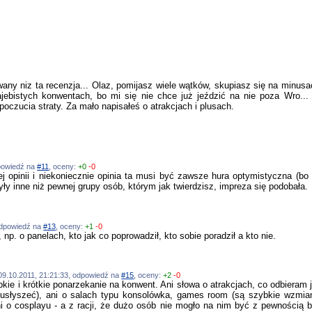
any niz ta recenzja... Olaz, pomijasz wiele wątków, skupiasz się na minusach
ajebistych konwentach, bo mi się nie chce już jeździć na nie poza Wro...
poczucia straty. Za mało napisałeś o atrakcjach i plusach.
dpowiedź na
#11
, oceny:
+0
-0
 opinii i niekoniecznie opinia ta musi być zawsze hura optymistyczna (bo
yły inne niż pewnej grupy osób, którym jak twierdzisz, impreza się podobała.
 odpowiedź na
#13
, oceny:
+1
-0
 np. o panelach, kto jak co poprowadził, kto sobie poradził a kto nie.
, 09.10.2011, 21:21:33, odpowiedź na
#15
, oceny:
+2
-0
kie i krótkie ponarzekanie na konwent. Ani słowa o atrakcjach, co odbieram 
 usłyszeć), ani o salach typu konsolówka, games room (są szybkie wzmiank
i o cosplayu - a z racji, że dużo osób nie mogło na nim być z pewnością by