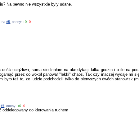
niu? Na pewno nie wszystkie były udane.
dź na
#5
, oceny:
+0
-0
a dość uciążliwa, sama siedziałam na akredytacji kilka godzin i o ile na po
ogarnąć przez co wokół panował "lekki" chaos. Tak czy inaczej wydaje mi si
yło też to, ze ludzie podchodzili tylko do pierwszych dwóch stanowisk (mimo
a
#7
, oceny:
+0
-0
yć oddelegowany do kierowania ruchem