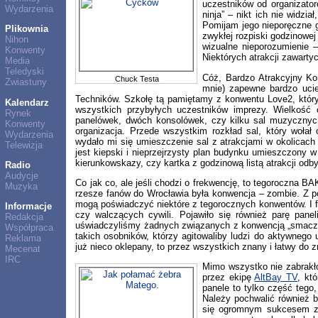
uczestników od organizator
Wydarzenia
ninja” – nikt ich nie widzi
Pomijam jego nieporęczne ga
Plikownia
zwykłej rozpiski godzinowej
Nihon
wizualne nieporozumienie –
Konwenty
Niektórych atrakcji zawarty
Media
Teledyski
Cóż, Bardzo Atrakcyjny Kon
Chuck Testa
Zwiastuny
mnie) zapewne bardzo ucies
Techników. Szkołę tą pamiętamy z konwentu Love2, który
Kalendarz
wszystkich przybyłych uczestników imprezy. Wielkość o
Rynek
panelówek, dwóch konsolówek, czy kilku sal muzycznych.
Konwenty
organizacja. Przede wszystkim rozkład sal, który woła
Wydarzenia
wydało mi się umieszczenie sal z atrakcjami w okolica
Telewizja
jest kiepski i nieprzejrzysty plan budynku umieszczony w 
kierunkowskazy, czy kartka z godzinową listą atrakcji odb
Radio
Audycje
Co jak co, ale jeśli chodzi o frekwencję, to tegoroczna 
Muzyka
rzesze fanów do Wrocławia była konwencja – zombie. Z po
mogą poświadczyć niektóre z tegorocznych konwentów. I fa
Informacje
czy walczących cywili. Pojawiło się również parę pan
Redakcja
uświadczyliśmy żadnych związanych z konwencją „smaczków
Współpraca
takich osobników, którzy agitowaliby ludzi do aktywneg
Reklama
już nieco oklepany, to przez wszystkich znany i łatwy do 
Mecenat
IRC
Mimo wszystko nie zabrakł
przez ekipę
AltBay TV
, kt
panele to tylko część tego
Należy pochwalić również 
się ogromnym sukcesem zwa