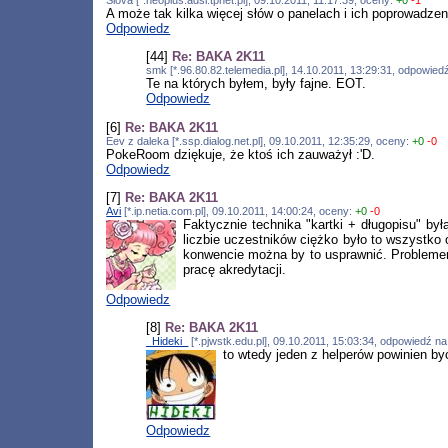
A może tak kilka więcej słów o panelach i ich poprowadze
Odpowiedz
[44]
Re: BAKA 2K11
smk [*.96.80.82.telemedia.pl], 14.10.2011, 13:29:31, odpowie
Te na których byłem, były fajne. EOT.
Odpowiedz
[6]
Re: BAKA 2K11
Eev z daleka [*.ssp.dialog.net.pl], 09.10.2011, 12:35:29, oceny:
+0
-0
PokeRoom dziękuje, że ktoś ich zauważył :'D.
Odpowiedz
[7]
Re: BAKA 2K11
Avi
[*.ip.netia.com.pl], 09.10.2011, 14:00:24, oceny:
+0
-0
Faktycznie technika "kartki + długopisu" był
liczbie uczestników ciężko było to wszystko 
konwencie można by to usprawnić. Problemem b
pracę akredytacji.
Odpowiedz
[8]
Re: BAKA 2K11
_Hideki_
[*.pjwstk.edu.pl], 09.10.2011, 15:03:34, odpowiedź n
to wtedy jeden z helperów powinien b
Odpowiedz