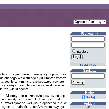
Użytkownik
na stałe
Zarejestruj się
Szukacz
ypu, na jaki miałem okazję się pojawić była
dsłona tego wieloletniego cyklu imprez została
 ostatecznie w tym roku zaowocowały powrotem
ł, że swego czasu flagowy wrocławski konwent
 ten „wielki powrót”.
Radio
ku. Niestety, nie można było powiedzieć tego
Słuchaj
na akredytacji, przy tak dużej ilości ludzi to
 bez zwyczajowego wężyka ciągnącego się w
Ankieta
by ogromne trudności z odróżnieniem zwykłych
Joe