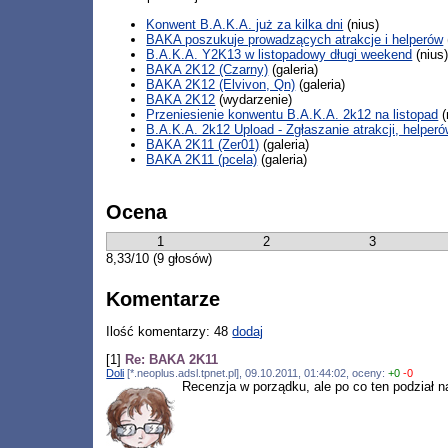
Konwent B.A.K.A. już za kilka dni
(nius)
BAKA poszukuje prowadzących atrakcje i helperów
B.A.K.A. Y2K13 w listopadowy długi weekend
(nius
BAKA 2K12 (Czarny)
(galeria)
BAKA 2K12 (Elvivon, Qn)
(galeria)
BAKA 2K12
(wydarzenie)
Przeniesienie konwentu B.A.K.A. 2k12 na listopad
(
B.A.K.A. 2k12 Upload - Zgłaszanie atrakcji, helperó
BAKA 2K11 (Zer01)
(galeria)
BAKA 2K11 (pcela)
(galeria)
Ocena
1
2
3
8,33/10 (9 głosów)
Komentarze
Ilość komentarzy: 48
dodaj
[1]
Re: BAKA 2K11
Doli
[*.neoplus.adsl.tpnet.pl], 09.10.2011, 01:44:02, oceny:
+0
-0
Recenzja w porządku, ale po co ten podział n