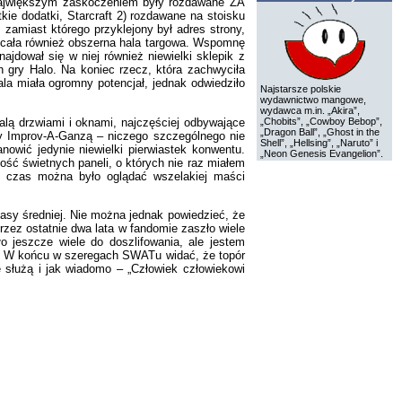
 największym zaskoczeniem były rozdawane ZA
ie dodatki, Starcraft 2) rozdawane na stoisku
zamiast którego przyklejony był adres strony,
wycała również obszerna hala targowa. Wspomnę
jdował się w niej również niewielki sklepik z
 gry Halo. Na koniec rzecz, która zachwyciła
la miała ogromny potencjał, jednak odwiedziło
Najstarsze polskie
wydawnictwo mangowe,
wydawca m.in. „Akira”,
alą drzwiami i oknami, najczęściej odbywające
„Chobits”, „Cowboy Bebop”,
„Dragon Ball”, „Ghost in the
czy Improv-A-Ganzą – niczego szczególnego nie
Shell”, „Hellsing”, „Naruto” i
owić jedynie niewielki pierwiastek konwentu.
„Neon Genesis Evangelion”.
ość świetnych paneli, o których nie raz miałem
ły czas można było oglądać wszelakiej maści
asy średniej. Nie można jednak powiedzieć, że
rzez ostatnie dwa lata w fandomie zaszło wiele
o jeszcze wiele do doszlifowania, ale jestem
o. W końcu w szeregach SWATu widać, że topór
 służą i jak wiadomo – „Człowiek człowiekowi